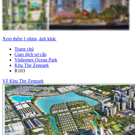
Xem thêm 1 phim, ảnh khác
Trang chủ
Giao dịch sơ cấp
Vinhomes Ocean Park
Khu The Zenpark
R103
Về Khu The Zenpark