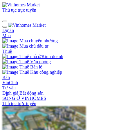
Thủ tục trực tuyến
Dự án
Mua
Mua chuyển nhượng
Mua chủ đầu tư
Thuê
Thuê nhà ở/Kinh doanh
Thuê Văn phòng
Thuê Bán lẻ
Thuê Khu công nghiệp
Bán
VinClub
Tư vấn
Định giá Bất động sản
SỐNG Ở VINHOMES
Thủ tục trực tuyến