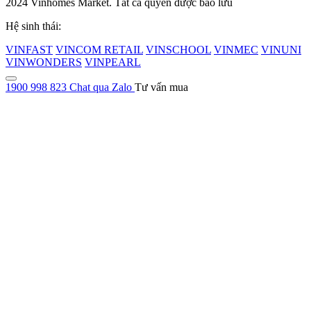
2024 Vinhomes Market. Tất cả quyền được bảo lưu
Hệ sinh thái:
VINFAST
VINCOM RETAIL
VINSCHOOL
VINMEC
VINUNI
VINWONDERS
VINPEARL
1900 998 823
Chat qua Zalo
Tư vấn mua