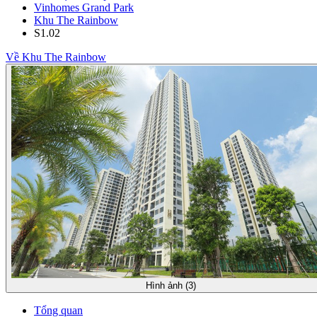
Vinhomes Grand Park
Khu The Rainbow
S1.02
Về Khu The Rainbow
Hình ảnh (3)
Tổng quan