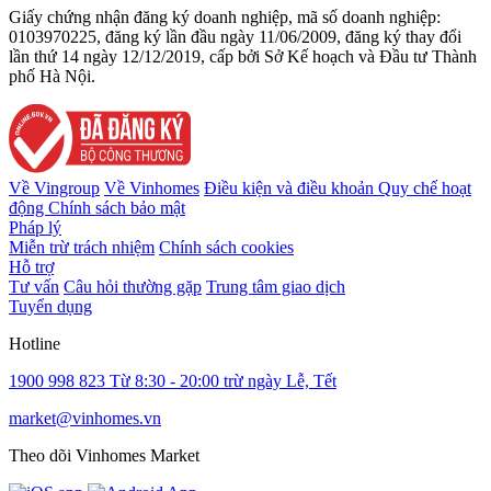
Giấy chứng nhận đăng ký doanh nghiệp, mã số doanh nghiệp:
0103970225, đăng ký lần đầu ngày 11/06/2009, đăng ký thay đổi
lần thứ 14 ngày 12/12/2019, cấp bởi Sở Kế hoạch và Đầu tư Thành
phố Hà Nội.
Về Vingroup
Về Vinhomes
Điều kiện và điều khoản
Quy chế hoạt
động
Chính sách bảo mật
Pháp lý
Miễn trừ trách nhiệm
Chính sách cookies
Hỗ trợ
Tư vấn
Câu hỏi thường gặp
Trung tâm giao dịch
Tuyển dụng
Hotline
1900 998 823
Từ 8:30 - 20:00 trừ ngày Lễ, Tết
market@vinhomes.vn
Theo dõi Vinhomes Market