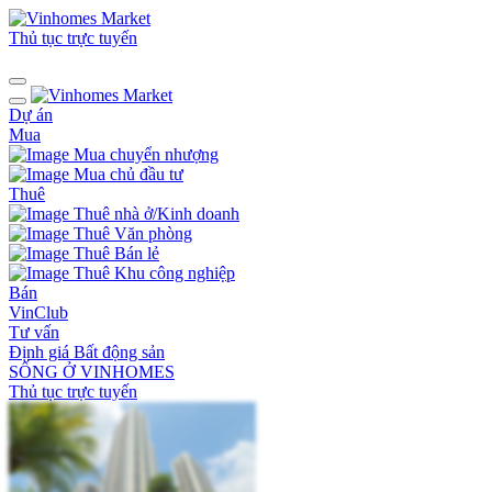
Thủ tục trực tuyến
Dự án
Mua
Mua chuyển nhượng
Mua chủ đầu tư
Thuê
Thuê nhà ở/Kinh doanh
Thuê Văn phòng
Thuê Bán lẻ
Thuê Khu công nghiệp
Bán
VinClub
Tư vấn
Định giá Bất động sản
SỐNG Ở VINHOMES
Thủ tục trực tuyến