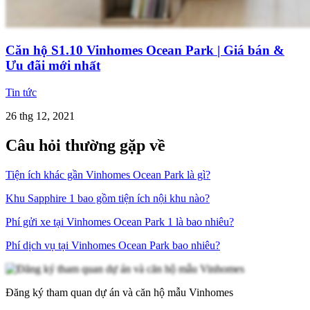
Căn hộ S1.10 Vinhomes Ocean Park | Giá bán &
Ưu đãi mới nhất
Tin tức
26 thg 12, 2021
Câu hỏi thường gặp về
Tiện ích khác gần Vinhomes Ocean Park là gì?
Khu Sapphire 1 bao gồm tiện ích nội khu nào?
Phí gửi xe tại Vinhomes Ocean Park 1 là bao nhiêu?
Phí dịch vụ tại Vinhomes Ocean Park bao nhiêu?
Đăng ký tham quan dự án và căn hộ mẫu Vinhomes