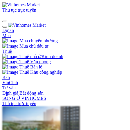
Thủ tục trực tuyến
Dự án
Mua
Mua chuyển nhượng
Mua chủ đầu tư
Thuê
Thuê nhà ở/Kinh doanh
Thuê Văn phòng
Thuê Bán lẻ
Thuê Khu công nghiệp
Bán
VinClub
Tư vấn
Định giá Bất động sản
SỐNG Ở VINHOMES
Thủ tục trực tuyến