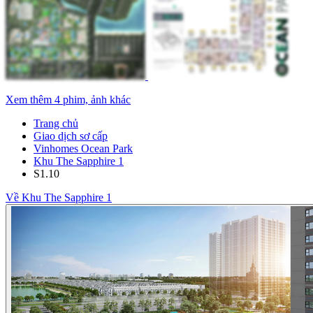
Xem thêm 4 phim, ảnh khác
Trang chủ
Giao dịch sơ cấp
Vinhomes Ocean Park
Khu The Sapphire 1
S1.10
Về Khu The Sapphire 1