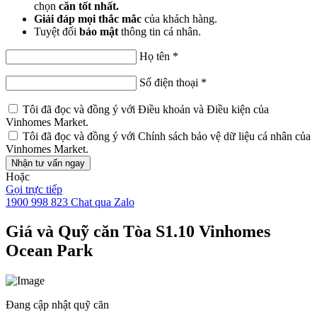
chọn
căn tốt nhất.
Giải đáp mọi thắc mắc
của khách hàng.
Tuyệt đối
bảo mật
thông tin cá nhân.
Họ tên
*
Số điện thoại
*
Tôi đã đọc và đồng ý với
Điều khoản và Điều kiện
của
Vinhomes Market.
Tôi đã đọc và đồng ý với
Chính sách bảo vệ dữ liệu cá nhân
của
Vinhomes Market.
Nhận tư vấn ngay
Hoặc
Gọi trực tiếp
1900 998 823
Chat qua Zalo
Giá và Quỹ căn Tòa S1.10 Vinhomes
Ocean Park
Đang cập nhật quỹ căn