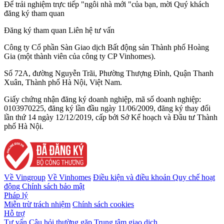
Để trải nghiệm trực tiếp "ngôi nhà mới "của bạn, mời Quý khách
đăng ký tham quan
Đăng ký tham quan
Liên hệ tư vấn
Công ty Cổ phần Sàn Giao dịch Bất động sản Thành phố Hoàng
Gia (một thành viên của công ty CP Vinhomes).
Số 72A, đường Nguyễn Trãi, Phường Thượng Đình, Quận Thanh
Xuân, Thành phố Hà Nội, Việt Nam.
Giấy chứng nhận đăng ký doanh nghiệp, mã số doanh nghiệp:
0103970225, đăng ký lần đầu ngày 11/06/2009, đăng ký thay đổi
lần thứ 14 ngày 12/12/2019, cấp bởi Sở Kế hoạch và Đầu tư Thành
phố Hà Nội.
Về Vingroup
Về Vinhomes
Điều kiện và điều khoản
Quy chế hoạt
động
Chính sách bảo mật
Pháp lý
Miễn trừ trách nhiệm
Chính sách cookies
Hỗ trợ
Tư vấn
Câu hỏi thường gặp
Trung tâm giao dịch