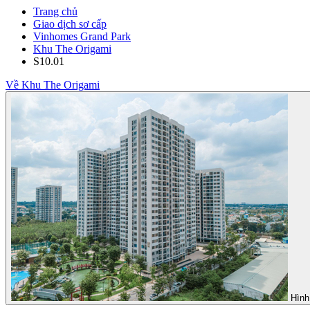
Trang chủ
Giao dịch sơ cấp
Vinhomes Grand Park
Khu The Origami
S10.01
Về Khu The Origami
Hình