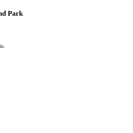
nd Park
án.