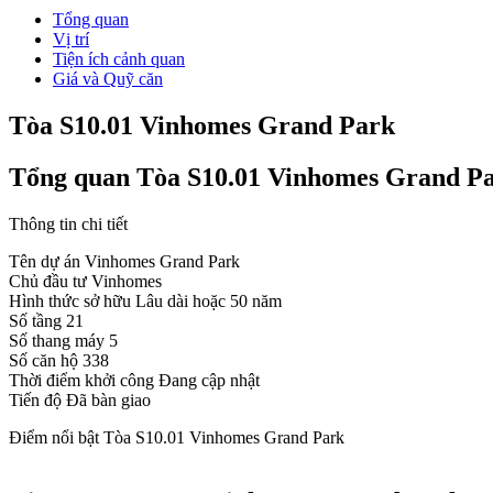
Tổng quan
Vị trí
Tiện ích cảnh quan
Giá và Quỹ căn
Tòa S10.01 Vinhomes Grand Park
Tổng quan Tòa S10.01 Vinhomes Grand P
Thông tin chi tiết
Tên dự án
Vinhomes Grand Park
Chủ đầu tư
Vinhomes
Hình thức sở hữu
Lâu dài hoặc 50 năm
Số tầng
21
Số thang máy
5
Số căn hộ
338
Thời điểm khởi công
Đang cập nhật
Tiến độ
Đã bàn giao
Điểm nổi bật Tòa S10.01 Vinhomes Grand Park