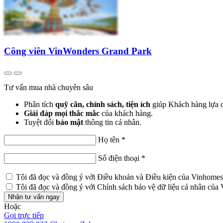
Công viên VinWonders Grand Park
Tư vấn mua nhà chuyên sâu
Phân tích
quỹ căn, chính sách, tiện ích
giúp Khách hàng lựa
Giải đáp mọi thắc mắc
của khách hàng.
Tuyệt đối
bảo mật
thông tin cá nhân.
Họ tên
*
Số điện thoại
*
Tôi đã đọc và đồng ý với
Điều khoản và Điều kiện
của Vinhomes
Tôi đã đọc và đồng ý với
Chính sách bảo vệ dữ liệu cá nhân
của 
Nhận tư vấn ngay
Hoặc
Gọi trực tiếp