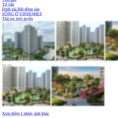
Tư vấn
Định giá Bất động sản
SỐNG Ở VINHOMES
Thủ tục trực tuyến
Xem thêm 1 phim, ảnh khác