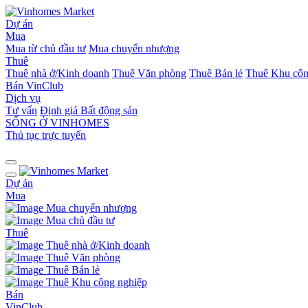
Dự án
Mua
Mua từ chủ đầu tư
Mua chuyển nhượng
Thuê
Thuê nhà ở/Kinh doanh
Thuê Văn phòng
Thuê Bán lẻ
Thuê Khu côn
Bán
VinClub
Dịch vụ
Tư vấn
Định giá Bất động sản
SỐNG Ở VINHOMES
Thủ tục trực tuyến
Dự án
Mua
Mua chuyển nhượng
Mua chủ đầu tư
Thuê
Thuê nhà ở/Kinh doanh
Thuê Văn phòng
Thuê Bán lẻ
Thuê Khu công nghiệp
Bán
VinClub