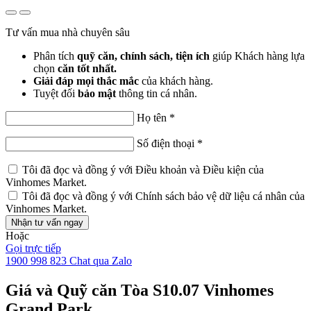
Tư vấn mua nhà chuyên sâu
Phân tích
quỹ căn, chính sách, tiện ích
giúp Khách hàng lựa
chọn
căn tốt nhất.
Giải đáp mọi thắc mắc
của khách hàng.
Tuyệt đối
bảo mật
thông tin cá nhân.
Họ tên
*
Số điện thoại
*
Tôi đã đọc và đồng ý với
Điều khoản và Điều kiện
của
Vinhomes Market.
Tôi đã đọc và đồng ý với
Chính sách bảo vệ dữ liệu cá nhân
của
Vinhomes Market.
Nhận tư vấn ngay
Hoặc
Gọi trực tiếp
1900 998 823
Chat qua Zalo
Giá và Quỹ căn Tòa S10.07 Vinhomes
Grand Park