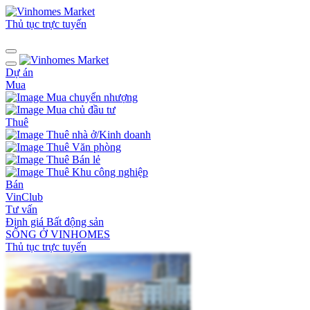
Thủ tục trực tuyến
Dự án
Mua
Mua chuyển nhượng
Mua chủ đầu tư
Thuê
Thuê nhà ở/Kinh doanh
Thuê Văn phòng
Thuê Bán lẻ
Thuê Khu công nghiệp
Bán
VinClub
Tư vấn
Định giá Bất động sản
SỐNG Ở VINHOMES
Thủ tục trực tuyến