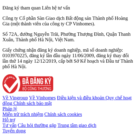
Đăng ký tham quan
Liên hệ tư vấn
Công ty Cổ phần Sàn Giao dịch Bất động sản Thành phố Hoàng
Gia (một thành viên của công ty CP Vinhomes).
Số 72A, đường Nguyễn Trãi, Phường Thượng Đình, Quận Thanh
Xuân, Thành phố Hà Nội, Việt Nam.
Giấy chứng nhận đăng ký doanh nghiệp, mã số doanh nghiệp:
0103970225, đăng ký lần đầu ngày 11/06/2009, đăng ký thay đổi
lần thứ 14 ngày 12/12/2019, cấp bởi Sở Kế hoạch và Đầu tư Thành
phố Hà Nội.
Về Vingroup
Về Vinhomes
Điều kiện và điều khoản
Quy chế hoạt
động
Chính sách bảo mật
Pháp lý
Miễn trừ trách nhiệm
Chính sách cookies
Hỗ trợ
Tư vấn
Câu hỏi thường gặp
Trung tâm giao dịch
Tuyển dụng