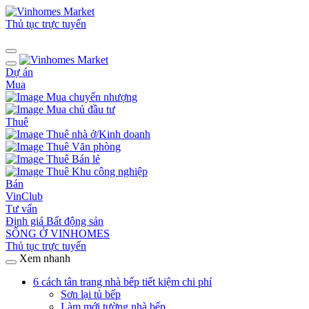
Thủ tục trực tuyến
Dự án
Mua
Mua chuyển nhượng
Mua chủ đầu tư
Thuê
Thuê nhà ở/Kinh doanh
Thuê Văn phòng
Thuê Bán lẻ
Thuê Khu công nghiệp
Bán
VinClub
Tư vấn
Định giá Bất động sản
SỐNG Ở VINHOMES
Thủ tục trực tuyến
Xem nhanh
6 cách tân trang nhà bếp tiết kiệm chi phí
Sơn lại tủ bếp
Làm mới tường nhà bếp