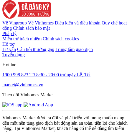
Về Vingroup
Về Vinhomes
Điều kiện và điều khoản
Quy chế hoạt
động
Chính sách bảo mật
Pháp lý
Miễn trừ trách nhiệm
Chính sách cookies
Hỗ trợ
Tư vấn
Câu hỏi thường gặp
Trung tâm giao dịch
Tuyển dụng
Hotline
1900 998 823
Từ 8:30 - 20:00 trừ ngày Lễ, Tết
market@vinhomes.vn
Theo dõi Vinhomes Market
Vinhomes Market được ra đời và phát triển với mong muốn mang
đến một nền tảng giao dịch bất động sản an toàn, tiện lợi cho khách
hàng. Tại Vinhomes Market, khách hàng có thể dễ dàng tìm kiếm