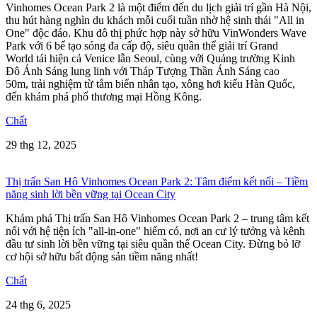
Vinhomes Ocean Park 2 là một điểm đến du lịch giải trí gần Hà Nội,
thu hút hàng nghìn du khách mỗi cuối tuần nhờ hệ sinh thái "All in
One" độc đáo. Khu đô thị phức hợp này sở hữu VinWonders Wave
Park với 6 bể tạo sóng đa cấp độ, siêu quần thể giải trí Grand
World tái hiện cả Venice lẫn Seoul, cùng với Quảng trường Kinh
Đô Ánh Sáng lung linh với Tháp Tượng Thần Ánh Sáng cao
50m, trải nghiệm từ tắm biển nhân tạo, xông hơi kiểu Hàn Quốc,
đến khám phá phố thương mại Hồng Kông.
Chất
29 thg 12, 2025
Thị trấn San Hô Vinhomes Ocean Park 2: Tâm điểm kết nối – Tiềm
năng sinh lời bền vững tại Ocean City
Khám phá Thị trấn San Hô Vinhomes Ocean Park 2 – trung tâm kết
nối với hệ tiện ích "all-in-one" hiếm có, nơi an cư lý tưởng và kênh
đầu tư sinh lời bền vững tại siêu quần thể Ocean City. Đừng bỏ lỡ
cơ hội sở hữu bất động sản tiềm năng nhất!
Chất
24 thg 6, 2025