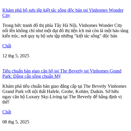
Khám phá bộ sưu tập kiệt tác sống độc bản tại Vinhomes Wonder
City
Trong bức tranh đô thị phía Tây Hà Nội, Vinhomes Wonder City
nổi lên không chỉ như một đại đô thị tiện ích mà còn là một bảo tàng
kiến trúc, nơi quy tụ bộ sưu tập những "kiệt tác sống" độc bản
Chất
12 thg 5, 2025
Tiêu chuẩn bàn giao căn hộ tại The Beverly tại Vinhomes Grand
Park: Đẳng cấp sống chuẩn Mỹ
Khám phá tiêu chuẩn bàn giao đẳng cấp tại The Beverly Vinhomes
Grand Park với nội thất Hafele, Grohe, Kohler, Daikin. Sở hữu
ngay căn hộ Luxury Sky-Living tại The Beverly để hẳng định vị
thế!
Chất
08 thg 5, 2025