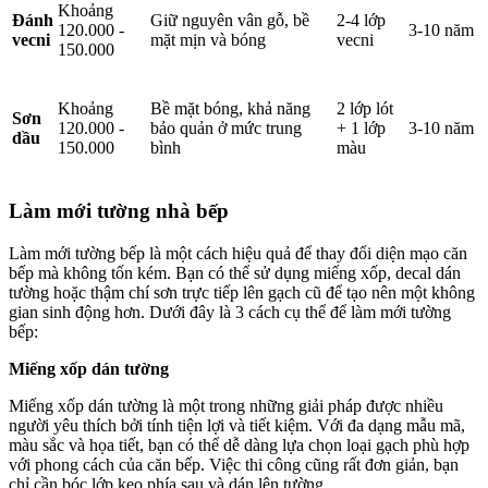
Khoảng
Đánh
Giữ nguyên vân gỗ, bề
2-4 lớp
120.000 -
3-10 năm
vecni
mặt mịn và bóng
vecni
150.000
Khoảng
Bề mặt bóng, khả năng
2 lớp lót
Sơn
120.000 -
bảo quản ở mức trung
+ 1 lớp
3-10 năm
dầu
150.000
bình
màu
Làm mới tường nhà bếp
Làm mới tường bếp là một cách hiệu quả để thay đổi diện mạo căn
bếp mà không tốn kém. Bạn có thể sử dụng miếng xốp, decal dán
tường hoặc thậm chí sơn trực tiếp lên gạch cũ để tạo nên một không
gian sinh động hơn. Dưới đây là 3 cách cụ thể để làm mới tường
bếp:
Miếng xốp dán tường
Miếng xốp dán tường là một trong những giải pháp được nhiều
người yêu thích bởi tính tiện lợi và tiết kiệm. Với đa dạng mẫu mã,
màu sắc và họa tiết, bạn có thể dễ dàng lựa chọn loại gạch phù hợp
với phong cách của căn bếp. Việc thi công cũng rất đơn giản, bạn
chỉ cần bóc lớp keo phía sau và dán lên tường.