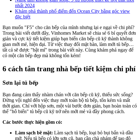
nhất 2024
Khám phá thành phố điểm đến Ocean City bằng góc view
đặc biệt
Bạn muốn "F5" cho căn bếp của mình nhưng lại e ngại về chi phí?
Trong bài viết dưới đây, Vinhomes Market sẽ chia sẻ 6 bí quyết đơn
giản và cực kỳ tiết kiệm giúp bạn biến căn bếp cũ kỹ thành không
gian mới mẻ, hiện đại. Từ việc thay đổi mặt bàn, làm mới tủ bếp…
tất cả sẽ được "bật mí" trong bài viết này. Cùng khám phá ngay để
có một căn bếp đẹp mà không tốn kém!
6 cách tân trang nhà bếp tiết kiệm chi phí
Sơn lại tủ bếp
Bạn đang cảm thấy nhàm chán với căn bếp cũ kỹ, thiếu sức sống?
Đừng vội nghĩ đến việc thay mới toàn bộ tủ bếp, tốn kém và mất
thời gian. Chỉ với hộp sơn, một vài bước đơn giản, bạn hoàn toàn có
thể "hô biến" tủ bếp cũ kỹ trở nên mới mẻ và đầy phong cách.
Các bước thực hiện gồm có:
Làm sạch bề mặt:
Làm sạch tủ bếp, loại bỏ bụi bẩn và dầu
mỡ. Nếu tủ bếp có lớp sơn cũ, bạn cần chà nhám để tạo độ