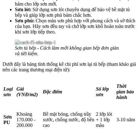
bám cho lớp sơn mới.
Sơn lót:
Sử dụng sơn lót chuyên dụng để bảo vệ bề mặt tủ
bếp và giúp lớp sơn phủ bám chắc hơn.
Sơn phủ:
Chọn màu sơn phù hợp với phong cách và sở thích
của bạn. Hãy sơn đều tay và chờ lớp sơn khô hoàn toàn trước
khi sơn lớp tiếp theo.
Sơn tủ bếp - Cách làm mới không gian bếp đơn giản
và tiết kiệm.
Dưới đây là bảng tính thống kê chi phí sơn lại tủ bếp (tham khảo giá
trên các trang thương mại điện tử):
Thời
Loại
Giá
Số lớp
Đặc điểm
gian bảo
sơn
(VNĐ/m2)
sơn
hành
Khoảng
Bề mặt bóng, chống trầy
2 lớp lót
Sơn
170.000 -
xước, chống nước, độ bền
+ 1 lớp
3-10 năm
PU
200.000
cao
màu