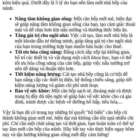
kém hiệu quả. Dưới đây là 5 lý do bạn nên làm mới nhà bếp của
mình:
Nâng tầm không gian sống:
Một căn bếp mới mẻ, hiện đại
sẽ giúp nâng tầm không gian sống của bạn, tạo cảm giác thoải
mái và dễ chịu hơn khi nấu nướng và thưởng thức bữa ăn.
Tăng giá trị cho ngôi nhà:
Việc cải tạo, làm mới nhà bếp là
một khoản đầu tư thông minh, giúp tăng giá trị cho ngôi nhà
của bạn trong trường hợp bạn muốn bán hoặc cho thuê.
Tối ưu hóa công năng:
Bằng cách sắp xếp lại không gian,
bố trí các thiết bị và vật dụng một cách khoa học, bạn có thể
tối ưu hóa công năng của căn bếp, giúp việc nấu nướng trở
nên dễ dàng và thuận tiện hơn.
Tiết kiệm năng lượng:
Cải tạo nhà bếp cũng là cơ hội để
bạn nâng cấp các thiết bị điện, hệ thống chiếu sáng, giúp tiết
kiệm năng lượng và giảm chi phí sinh hoạt.
Bảo vệ sức khỏe:
Một căn bếp sạch sẽ, thoáng mát và được
trang bị đầy đủ tiện nghi sẽ giúp bảo vệ sức khỏe cho cả gia
đình, tránh được các bệnh về đường hô hấp, tiêu hóa,...
Vậy là bạn đã có trong tay những bí quyết "hô biến" căn bếp cũ
thành không gian mới mẻ, hiện đại mà không cần tốn quá nhiều chi
phí. Chỉ cần một chút sáng tạo và thời gian, bạn hoàn toàn có thể tự
tay làm mới căn bếp của mình. Hãy bắt tay vào thực hiện ngay hôm
nay và tận hưởng không gian sống mới đầy cảm hứng!