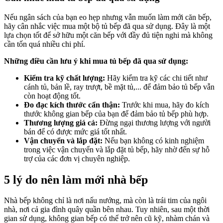
Nếu ngân sách của bạn eo hẹp nhưng vẫn muốn làm mới căn bếp,
hãy cân nhắc việc mua một bộ tủ bếp đã qua sử dụng. Đây là một
lựa chọn tốt để sở hữu một căn bếp với đầy đủ tiện nghi mà không
cần tốn quá nhiều chi phí.
Những điều cần lưu ý khi mua tủ bếp đã qua sử dụng:
Kiểm tra kỹ chất lượng:
Hãy kiểm tra kỹ các chi tiết như
cánh tủ, bản lề, ray trượt, bề mặt tủ,... để đảm bảo tủ bếp vẫn
còn hoạt động tốt.
Đo đạc kích thước cẩn thận:
Trước khi mua, hãy đo kích
thước không gian bếp của bạn để đảm bảo tủ bếp phù hợp.
Thương lượng giá cả:
Đừng ngại thương lượng với người
bán để có được mức giá tốt nhất.
Vận chuyển và lắp đặt:
Nếu bạn không có kinh nghiệm
trong việc vận chuyển và lắp đặt tủ bếp, hãy nhờ đến sự hỗ
trợ của các đơn vị chuyên nghiệp.
5 lý do nên làm mới nhà bếp
Nhà bếp không chỉ là nơi nấu nướng, mà còn là trái tim của ngôi
nhà, nơi cả gia đình quây quần bên nhau. Tuy nhiên, sau một thời
gian sử dụng, không gian bếp có thể trở nên cũ kỹ, nhàm chán và