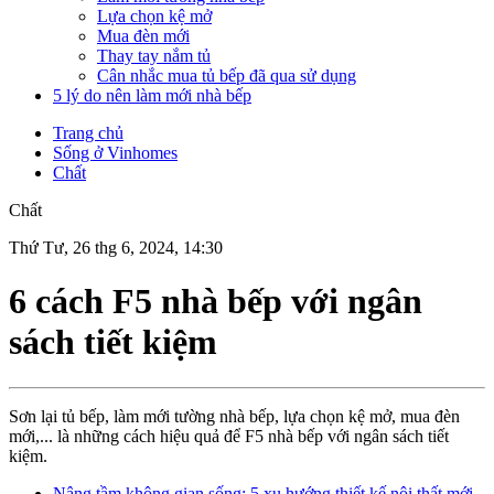
Lựa chọn kệ mở
Mua đèn mới
Thay tay nắm tủ
Cân nhắc mua tủ bếp đã qua sử dụng
5 lý do nên làm mới nhà bếp
Trang chủ
Sống ở Vinhomes
Chất
Chất
Thứ Tư, 26 thg 6, 2024, 14:30
6 cách F5 nhà bếp với ngân
sách tiết kiệm
Sơn lại tủ bếp, làm mới tường nhà bếp, lựa chọn kệ mở, mua đèn
mới,... là những cách hiệu quả để F5 nhà bếp với ngân sách tiết
kiệm.
Nâng tầm không gian sống: 5 xu hướng thiết kế nội thất mới