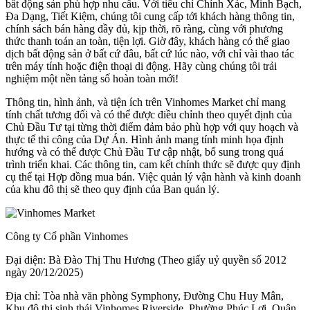
bất động sản phù hợp nhu cầu. Với tiêu chí Chính Xác, Minh Bạch,
Đa Dạng, Tiết Kiệm, chúng tôi cung cấp tới khách hàng thông tin,
chính sách bán hàng đầy đủ, kịp thời, rõ ràng, cùng với phương
thức thanh toán an toàn, tiện lợi. Giờ đây, khách hàng có thể giao
dịch bất động sản ở bất cứ đâu, bất cứ lúc nào, với chỉ vài thao tác
trên máy tính hoặc điện thoại di động. Hãy cùng chúng tôi trải
nghiệm một nền tảng số hoàn toàn mới!
Thông tin, hình ảnh, và tiện ích trên Vinhomes Market chỉ mang
tính chất tương đối và có thể được điều chỉnh theo quyết định của
Chủ Đầu Tư tại từng thời điểm đảm bảo phù hợp với quy hoạch và
thực tế thi công của Dự Án. Hình ảnh mang tính minh họa định
hướng và có thể được Chủ Đầu Tư cập nhật, bổ sung trong quá
trình triển khai. Các thông tin, cam kết chính thức sẽ được quy định
cụ thể tại Hợp đồng mua bán. Việc quản lý vận hành và kinh doanh
của khu đô thị sẽ theo quy định của Ban quản lý.
Công ty Cổ phần Vinhomes
Đại diện: Bà Đào Thị Thu Hương (Theo giấy uỷ quyền số 2012
ngày 20/12/2025)
Địa chỉ: Tòa nhà văn phòng Symphony, Đường Chu Huy Mân,
Khu đô thị sinh thái Vinhomes Riverside, Phường Phúc Lợi, Quận