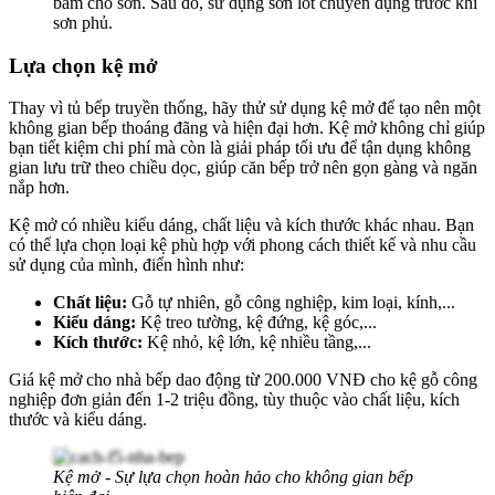
bám cho sơn. Sau đó, sử dụng sơn lót chuyên dụng trước khi
sơn phủ.
Lựa chọn kệ mở
Thay vì tủ bếp truyền thống, hãy thử sử dụng kệ mở để tạo nên một
không gian bếp thoáng đãng và hiện đại hơn. Kệ mở không chỉ giúp
bạn tiết kiệm chi phí mà còn là giải pháp tối ưu để tận dụng không
gian lưu trữ theo chiều dọc, giúp căn bếp trở nên gọn gàng và ngăn
nắp hơn.
Kệ mở có nhiều kiểu dáng, chất liệu và kích thước khác nhau. Bạn
có thể lựa chọn loại kệ phù hợp với phong cách thiết kế và nhu cầu
sử dụng của mình, điển hình như:
Chất liệu:
Gỗ tự nhiên, gỗ công nghiệp, kim loại, kính,...
Kiểu dáng:
Kệ treo tường, kệ đứng, kệ góc,...
Kích thước:
Kệ nhỏ, kệ lớn, kệ nhiều tầng,...
Giá kệ mở cho nhà bếp dao động từ 200.000 VNĐ cho kệ gỗ công
nghiệp đơn giản đến 1-2 triệu đồng, tùy thuộc vào chất liệu, kích
thước và kiểu dáng.
Kệ mở - Sự lựa chọn hoàn hảo cho không gian bếp