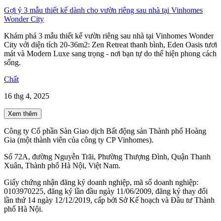
Gợi ý 3 mẫu thiết kế dành cho vườn riêng sau nhà tại Vinhomes
Wonder City
Khám phá 3 mẫu thiết kế vườn riêng sau nhà tại Vinhomes Wonder
City với diện tích 20-36m2: Zen Retreat thanh bình, Eden Oasis tươi
mát và Modern Luxe sang trọng - nơi bạn tự do thể hiện phong cách
sống.
Chất
16 thg 4, 2025
Xem thêm
Công ty Cổ phần Sàn Giao dịch Bất động sản Thành phố Hoàng
Gia (một thành viên của công ty CP Vinhomes).
Số 72A, đường Nguyễn Trãi, Phường Thượng Đình, Quận Thanh
Xuân, Thành phố Hà Nội, Việt Nam.
Giấy chứng nhận đăng ký doanh nghiệp, mã số doanh nghiệp:
0103970225, đăng ký lần đầu ngày 11/06/2009, đăng ký thay đổi
lần thứ 14 ngày 12/12/2019, cấp bởi Sở Kế hoạch và Đầu tư Thành
phố Hà Nội.