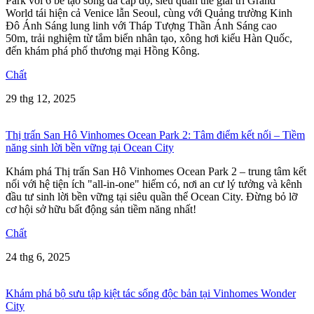
Park với 6 bể tạo sóng đa cấp độ, siêu quần thể giải trí Grand
World tái hiện cả Venice lẫn Seoul, cùng với Quảng trường Kinh
Đô Ánh Sáng lung linh với Tháp Tượng Thần Ánh Sáng cao
50m, trải nghiệm từ tắm biển nhân tạo, xông hơi kiểu Hàn Quốc,
đến khám phá phố thương mại Hồng Kông.
Chất
29 thg 12, 2025
Thị trấn San Hô Vinhomes Ocean Park 2: Tâm điểm kết nối – Tiềm
năng sinh lời bền vững tại Ocean City
Khám phá Thị trấn San Hô Vinhomes Ocean Park 2 – trung tâm kết
nối với hệ tiện ích "all-in-one" hiếm có, nơi an cư lý tưởng và kênh
đầu tư sinh lời bền vững tại siêu quần thể Ocean City. Đừng bỏ lỡ
cơ hội sở hữu bất động sản tiềm năng nhất!
Chất
24 thg 6, 2025
Khám phá bộ sưu tập kiệt tác sống độc bản tại Vinhomes Wonder
City