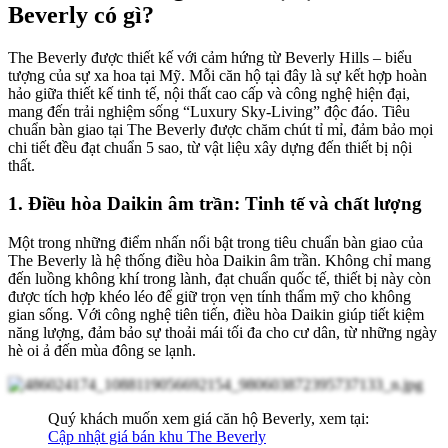
Beverly có gì?
The Beverly
được thiết kế với cảm hứng từ Beverly Hills – biểu
tượng của sự xa hoa tại Mỹ. Mỗi căn hộ tại đây là sự kết hợp hoàn
hảo giữa thiết kế tinh tế, nội thất cao cấp và công nghệ hiện đại,
mang đến trải nghiệm sống “Luxury Sky-Living” độc đáo. Tiêu
chuẩn bàn giao tại The Beverly được chăm chút tỉ mỉ, đảm bảo mọi
chi tiết đều đạt chuẩn 5 sao, từ vật liệu xây dựng đến thiết bị nội
thất.
1. Điều hòa Daikin âm trần: Tinh tế và chất lượng
Một trong những điểm nhấn nổi bật trong tiêu chuẩn bàn giao của
The Beverly
là hệ thống điều hòa Daikin âm trần. Không chỉ mang
đến luồng không khí trong lành, đạt chuẩn quốc tế, thiết bị này còn
được tích hợp khéo léo để giữ trọn vẹn tính thẩm mỹ cho không
gian sống. Với công nghệ tiên tiến, điều hòa Daikin giúp tiết kiệm
năng lượng, đảm bảo sự thoải mái tối đa cho cư dân, từ những ngày
hè oi ả đến mùa đông se lạnh.
Quý khách muốn xem giá căn hộ Beverly, xem tại:
Cập nhật giá bán khu The Beverly