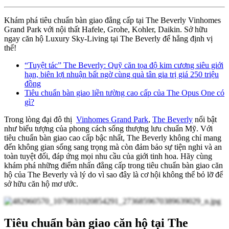
Khám phá tiêu chuẩn bàn giao đẳng cấp tại The Beverly Vinhomes
Grand Park với nội thất Hafele, Grohe, Kohler, Daikin. Sở hữu
ngay căn hộ Luxury Sky-Living tại The Beverly để hẳng định vị
thế!
“Tuyệt tác” The Beverly: Quỹ căn tọa độ kim cương siêu giới
hạn, biên lợi nhuận bất ngờ cùng quà tân gia trị giá 250 triệu
đồng
Tiêu chuẩn bàn giao liền tường cao cấp của The Opus One có
gì?
Trong
lòng đại đô thị
Vinhomes Grand Park
,
T
he Beverly
nổi bật
như biểu tượng của phong cách sống thượng lưu chuẩn Mỹ. Với
tiêu chuẩn bàn giao cao cấp bậc nhất, The Beverly không chỉ mang
đến không gian sống sang trọng mà còn đảm bảo sự tiện nghi và an
toàn tuyệt đối, đáp ứng mọi nhu cầu của giới tinh hoa. Hãy cùng
khám phá những điểm nhấn đẳng cấp trong tiêu chuẩn bàn giao căn
hộ của The Beverly và lý do vì sao đây là cơ hội không thể bỏ lỡ để
sở hữu căn hộ mơ ước.
Tiêu chuẩn bàn giao căn hộ tại The