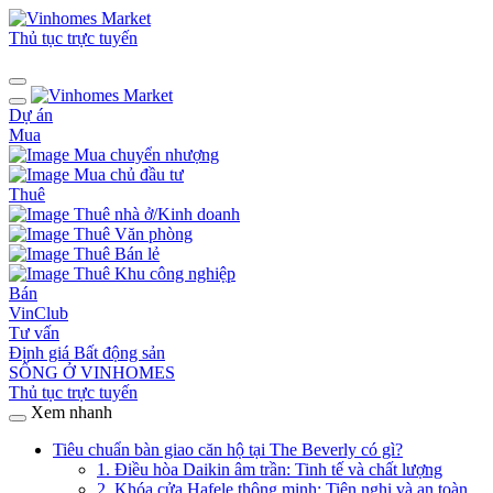
Thủ tục trực tuyến
Dự án
Mua
Mua chuyển nhượng
Mua chủ đầu tư
Thuê
Thuê nhà ở/Kinh doanh
Thuê Văn phòng
Thuê Bán lẻ
Thuê Khu công nghiệp
Bán
VinClub
Tư vấn
Định giá Bất động sản
SỐNG Ở VINHOMES
Thủ tục trực tuyến
Xem nhanh
Tiêu chuẩn bàn giao căn hộ tại The Beverly có gì?
1. Điều hòa Daikin âm trần: Tinh tế và chất lượng
2. Khóa cửa Hafele thông minh: Tiện nghi và an toàn