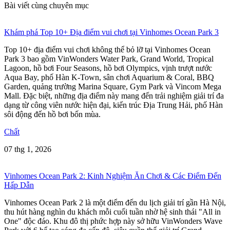
Bài viết cùng chuyên mục
Khám phá Top 10+ Địa điểm vui chơi tại Vinhomes Ocean Park 3
Top 10+ địa điểm vui chơi không thể bỏ lỡ tại Vinhomes Ocean
Park 3 bao gồm VinWonders Water Park, Grand World, Tropical
Lagoon, hồ bơi Four Seasons, hồ bơi Olympics, vịnh trượt nước
Aqua Bay, phố Hàn K-Town, sân chơi Aquarium & Coral, BBQ
Garden, quảng trường Marina Square, Gym Park và Vincom Mega
Mall. Đặc biệt, những địa điểm này mang đến trải nghiệm giải trí đa
dạng từ công viên nước hiện đại, kiến trúc Địa Trung Hải, phố Hàn
sôi động đến hồ bơi bốn mùa.
Chất
07 thg 1, 2026
Vinhomes Ocean Park 2: Kinh Nghiệm Ăn Chơi & Các Điểm Đến
Hấp Dẫn
Vinhomes Ocean Park 2 là một điểm đến du lịch giải trí gần Hà Nội,
thu hút hàng nghìn du khách mỗi cuối tuần nhờ hệ sinh thái "All in
One" độc đáo. Khu đô thị phức hợp này sở hữu VinWonders Wave