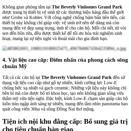
Không gian phòng tắm tại
The Beverly Vinhomes Grand Park
được trang bị thiết bị vệ sinh từ các thương hiệu hàng đầu thế giới
như Grohe và Kohler. Với công nghệ chống bám bẩn tiên tiến, các
thiết bị này không chỉ giúp việc vệ sinh trở nên dễ dàng mà còn
mang đến vẻ đẹp sang trọng, tinh tế cho căn hộ. Mỗi chi tiết, từ vòi
sen đến bồn rửa, đều được thiết kế để tối ưu hóa trải nghiệm sinh
hoạt, mang lại sự tiện nghi và thoải mái cho gia đình bạn.
4. Vật liệu cao cấp: Điểm nhấn của phong cách sống
chuẩn Mỹ
Tất cả các căn hộ tại
The Beverly Vinhomes Grand Park
đều sử
dụng vật liệu cao cấp như gỗ tự nhiên, kính cường lực Low-E
chống bức xạ nhiệt và gạch ceramic. Những vật liệu này không chỉ
bền bỉ mà còn được bố trí khoa học, tạo nên không gian sống vừa
thẩm mỹ vừa tiện nghi. Đặc biệt, kính Low-E chạm sàn giúp căn hộ
luôn tràn ngập ánh sáng tự nhiên, mang đến tầm nhìn panorama bao
quát công viên 36ha và sông Đồng Nai thơ mộng.
Tiện ích nội khu đẳng cấp: Bổ sung giá trị
cho tiêu chuẩn bàn giao