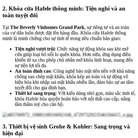
2. Khóa cửa Hafele thông minh: Tiện nghi và an
toàn tuyệt đối
Tại
The Beverly Vinhomes Grand Park
, sự riêng tư và an toàn
của cư dân luôn được đặt lên hàng đầu. Khóa cửa Hafele thông
minh là minh chứng cho sự tinh tế trong tiêu chuẩn bàn giao:
Tiện nghi vượt trội
: Chức năng tự động khóa sau khi mở
cửa giúp loại bỏ nỗi lo quên khóa. Hơn nữa, ứng dụng điều
khiển từ xa cho phép chủ nhân mở khóa linh hoạt, mang đến
sự tiện lợi tối đa.
An toàn đỉnh cao
: Công nghệ bảo mật tiên tiến với khả năng
chống sao chép mật khẩu, khóa kép an toàn và tự động vô
hiệu hóa khi nhập sai mật khẩu nhiều lần, đảm bảo sự an tâm
tuyệt đối cho gia đình bạn.
Thiết kế sang trọng
: Với kiểu dáng nhỏ gọn, màu sắc tinh tế,
khóa Hafele hòa quyện hoàn hảo với nội thất cao cấp, nâng
tầm thẩm mỹ cho căn hộ.
3. Thiết bị vệ sinh Grohe & Kohler: Sang trọng và
hiện đại