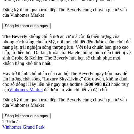
Đăng ký tham quan trực tiếp The Beverly cùng chuyên gia tư vấn
của Vinhomes Market
Đăng ký tham quan ngay
The Beverly
không chỉ là nơi an cư mà còn là biểu tượng của
phong cách sống chuẩn Mỹ, nơi mọi chi tiết đều được chăm chút để
mang lại trải nghiệm sống thượng lưu. Với tiêu chuẩn bàn giao cao
cấp, từ điều hòa Daikin, khóa cửa Hafele thông minh đến thiết bị vệ
sinh Grohe & Kohler, The Beverly hứa hẹn sẽ chinh phục mọi
khách hàng khó tính nhất.
Hãy trở thành chủ nhân của căn hộ The Beverly ngay hôm nay để
tận hưởng chất sống “Luxury Sky-Living” độc quyền, không dành
cho số đông! Hãy liên hệ ngay qua hotline
1900 998 823
hoặc truy
cập
Vinhomes Market
để được tư vấn chi tiết và đặt chỗ.
Đăng ký tham quan trực tiếp The Beverly cùng chuyên gia tư vấn
của Vinhomes Market
Đăng ký tham quan ngay
Từ khoá:
Vinhomes Grand Park