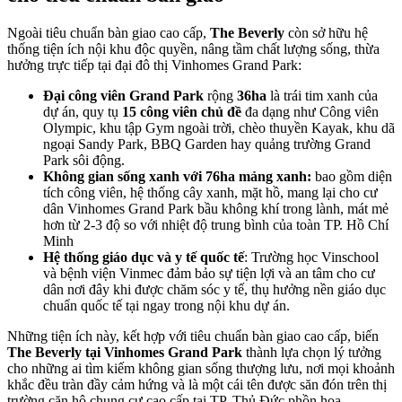
Ngoài tiêu chuẩn bàn giao cao cấp,
The Beverly
còn sở hữu hệ
thống tiện ích nội khu độc quyền, nâng tầm chất lượng sống, thừa
hưởng trực tiếp tại đại đô thị Vinhomes Grand Park:
Đại công viên Grand Park
rộng
36ha
là trái tim xanh của
dự án, quy tụ
15 công viên chủ đề
đa dạng như Công viên
Olympic, khu tập Gym ngoài trời, chèo thuyền Kayak, khu dã
ngoại Sandy Park, BBQ Garden hay quảng trường Grand
Park sôi động.
Không gian sống xanh với 76ha mảng xanh:
bao gồm diện
tích công viên, hệ thống cây xanh, mặt hồ,
mang lại cho cư
dân Vinhomes Grand Park bầu không khí trong lành, mát mẻ
hơn từ 2-3 độ so với nhiệt độ trung bình của toàn TP. Hồ Chí
Minh
Hệ thống giáo dục và y tế quốc tế
: Trường học Vinschool
và bệnh viện Vinmec đảm bảo sự tiện lợi và an tâm cho cư
dân nơi đây khi được chăm sóc y tế, thụ hưởng nền giáo dục
chuẩn quốc tế tại ngay trong nội khu dự án.
Những tiện ích này, kết hợp với tiêu chuẩn bàn giao cao cấp, biến
The Beverly tại Vinhomes Grand Park
thành lựa chọn lý tưởng
cho những ai tìm kiếm không gian sống thượng lưu, nơi mọi khoảnh
khắc đều tràn đầy cảm hứng và là một cái tên được săn đón trên thị
trường căn hộ chung cư cao cấp tại TP. Thủ Đức phồn hoa.