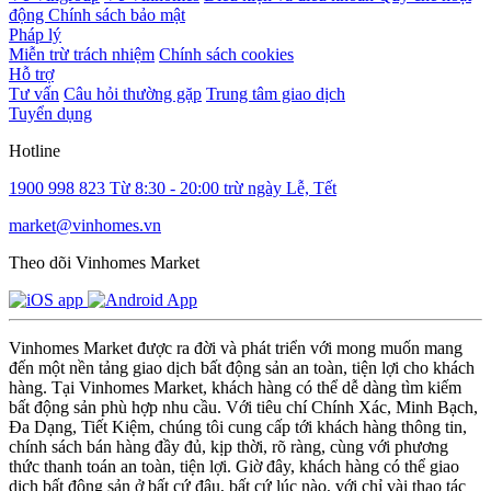
động
Chính sách bảo mật
Pháp lý
Miễn trừ trách nhiệm
Chính sách cookies
Hỗ trợ
Tư vấn
Câu hỏi thường gặp
Trung tâm giao dịch
Tuyển dụng
Hotline
1900 998 823
Từ 8:30 - 20:00 trừ ngày Lễ, Tết
market@vinhomes.vn
Theo dõi Vinhomes Market
Vinhomes Market được ra đời và phát triển với mong muốn mang
đến một nền tảng giao dịch bất động sản an toàn, tiện lợi cho khách
hàng. Tại Vinhomes Market, khách hàng có thể dễ dàng tìm kiếm
bất động sản phù hợp nhu cầu. Với tiêu chí Chính Xác, Minh Bạch,
Đa Dạng, Tiết Kiệm, chúng tôi cung cấp tới khách hàng thông tin,
chính sách bán hàng đầy đủ, kịp thời, rõ ràng, cùng với phương
thức thanh toán an toàn, tiện lợi. Giờ đây, khách hàng có thể giao
dịch bất động sản ở bất cứ đâu, bất cứ lúc nào, với chỉ vài thao tác