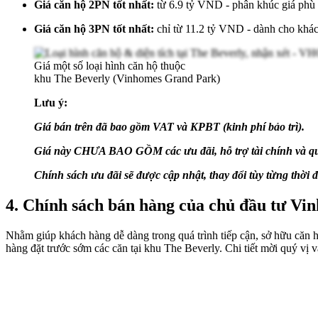
Giá căn hộ 2PN tốt nhất:
từ 6.9 tỷ VND - phân khúc giá phù h
Giá căn hộ 3PN tốt nhất:
chỉ từ 11.2 tỷ VND - dành cho khách
Giá một số loại hình căn hộ thuộc
khu The Beverly (Vinhomes Grand Park)
Lưu ý:
Giá bán trên đã bao gồm VAT và KPBT (kinh phí bảo trì).
Giá này CHƯA BAO GỒM các ưu đãi, hỗ trợ tài chính và qu
Chính sách ưu đãi sẽ được cập nhật, thay đổi tùy từng thời 
4. Chính sách bán hàng của chủ đầu tư Vi
Nhằm giúp khách hàng dễ dàng trong quá trình tiếp cận, sở hữu căn 
hàng đặt trước sớm các căn tại khu The Beverly. Chi tiết mời quý vị v