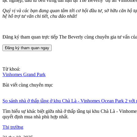
lạc nghiệp, đầu tư bền vững dài hạn tại The Beverly dự án Vinhome
Quý vị và các bạn đang quan tâm tới cơ hội đầu tư, sở hữu căn hộ tạ
hệ hỗ trợ tư vấn chi tiết, chu đáo nhất!
Đăng ký tham quan trực tiếp The Beverly cùng chuyên gia tư vấn c
Đăng ký tham quan ngay
Từ khoá:
Vinhomes Grand Park
Bài viết cùng chuyên mục
So sánh nhà ở thấp tầng ở khu Chà Là - Vinhomes Ocean Park 2 với 
Tìm hiểu sự khác biệt giữa nhà ở thấp tầng tại khu Chà Là - Vinhomes 
quyết định mua nhà phù hợp nhất.
Thị trường