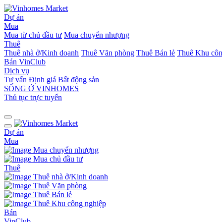
Dự án
Mua
Mua từ chủ đầu tư
Mua chuyển nhượng
Thuê
Thuê nhà ở/Kinh doanh
Thuê Văn phòng
Thuê Bán lẻ
Thuê Khu côn
Bán
VinClub
Dịch vụ
Tư vấn
Định giá Bất động sản
SỐNG Ở VINHOMES
Thủ tục trực tuyến
Dự án
Mua
Mua chuyển nhượng
Mua chủ đầu tư
Thuê
Thuê nhà ở/Kinh doanh
Thuê Văn phòng
Thuê Bán lẻ
Thuê Khu công nghiệp
Bán
VinClub