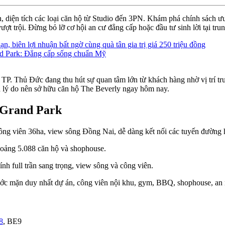
iện tích các loại căn hộ từ Studio đến 3PN. Khám phá chính sách ưu đãi
ợt trội. Đừng bỏ lỡ cơ hội an cư đẳng cấp hoặc đầu tư sinh lời tại tr
n, biên lợi nhuận bất ngờ cùng quà tân gia trị giá 250 triệu đồng
and Park: Đẳng cấp sống chuẩn Mỹ
P. Thủ Đức đang thu hút sự quan tâm lớn từ khách hàng nhờ vị trí trung
 và lý do nên sở hữu căn hộ The Beverly ngay hôm nay.
 Grand Park
công viên 36ha, view sông Đồng Nai, dễ dàng kết nối các tuyến đường
hoảng 5.088 căn hộ và shophouse.
nh full trần sang trọng, view sông và công viên.
nước mặn duy nhất dự án, công viên nội khu, gym, BBQ, shophouse, an 
8
, BE9