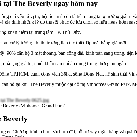
hộ tại The Beverly ngay hôm nay
hông chỉ yếu tố vị trí, tiện ích mà còn là tiềm năng tăng trưởng giá tr
và gia đình những lý do thuyết phục để lựa chọn sở hữu ngay hôm nay:
ng khan hiếm tại trung tâm TP. Thủ Đức.
à an cư lý tưởng khi thị trường liên tục thiết lập mặt bằng giá mới.
ỹ, 90% căn hộ 3 mặt thoáng, ban công dài, kính tràn sang trọng, tiện 
, quà tặng giá trị, chiết khấu cao chỉ áp dụng trong thời gian ngắn.
u Đông TP.HCM, cạnh công viên 36ha, sông Đồng Nai, hệ sinh thái Vin
nh căn hộ tại khu The Beverly thuộc đại đô thị Vinhomes Grand Park. 
e Beverly (Vinhomes Grand Park)
e Beverly
g ngày. Chương trình, chính sách ưu đãi, hỗ trợ vay ngân hàng và quà t