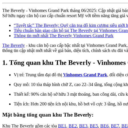
The Beverly - Vinhomes Grand Park tháng 06/2025: Cập nhật giá bán, d
Sở hữu ngay căn hộ cao cấp chuẩn resort Mỹ với tiềm năng tăng giá vư
“Tuyệt tác” The Beverly: Quỹ căn tọa độ kim cương siêu giới hạ
Tiêu chuẩn bàn giao căn hộ tại The Beverly tại Vinhomes Gr
Thông tin mới nhất The Beverly Vinhomes Grand Park
The Beverly
- khu căn hộ cao cấp bậc nhất tại Vinhomes Grand Park, T
thông tin cập nhật mới nhất về giá bán, diện tích, chính sách ưu đãi
1. Tổng quan khu The Beverly - Vinhomes
Vị trí: Trung tâm đại đô thị
Vinhomes Grand Park
, đối diện 
Quy mô: 10 tòa tháp hình chữ Z, cao 22–34 tầng, tổng cộng k
Thiết kế: 90% căn hộ sở hữu 3 mặt thoáng, ban công dài, cửa kí
Tiện ích: Hơn 200 tiện ích nội khu, hồ bơi vô cực 3 tầng, hồ 
Mặt bằng tổng quan khu The Beverly:
Khu The Beverly gồm các tòa
BE1
,
BE2
,
BE3
,
BE5
,
BE6
,
BE7
,
BE