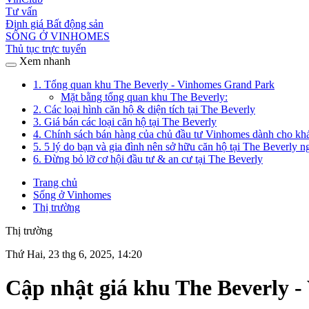
Tư vấn
Định giá Bất động sản
SỐNG Ở VINHOMES
Thủ tục trực tuyến
Xem nhanh
1. Tổng quan khu The Beverly - Vinhomes Grand Park
Mặt bằng tổng quan khu The Beverly:
2. Các loại hình căn hộ & diện tích tại The Beverly
3. Giá bán các loại căn hộ tại The Beverly
4. Chính sách bán hàng của chủ đầu tư Vinhomes dành cho khá
5. 5 lý do bạn và gia đình nên sở hữu căn hộ tại The Beverly 
6. Đừng bỏ lỡ cơ hội đầu tư & an cư tại The Beverly
Trang chủ
Sống ở Vinhomes
Thị trường
Thị trường
Thứ Hai, 23 thg 6, 2025, 14:20
Cập nhật giá khu The Beverly 