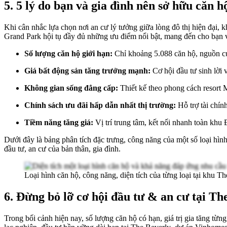
5. 5 lý do bạn và gia đình nên sở hữu căn 
Khi cân nhắc lựa chọn nơi an cư lý tưởng giữa lòng đô thị hiện đại, k
Grand Park hội tụ đầy đủ những ưu điểm nổi bật, mang đến cho bạn 
Số lượng căn hộ giới hạn:
Chỉ khoảng 5.088 căn hộ, nguồn cu
Giá bất động sản tăng trưởng mạnh:
Cơ hội đầu tư sinh lời v
Không gian sống đẳng cấp:
Thiết kế theo phong cách resort M
Chính sách ưu đãi hấp dẫn nhất thị trường:
Hỗ trợ tài chính
Tiềm năng tăng giá:
Vị trí trung tâm, kết nối nhanh toàn kh
Dưới đây là bảng phân tích đặc trưng, công năng của một số loại hì
đầu tư, an cư của bản thân, gia đình.
Loại hình căn hộ, công năng, diện tích của từng loại
tại khu Th
6. Đừng bỏ lỡ cơ hội đầu tư & an cư tại Th
Trong bối cảnh hiện nay, số lượng căn hộ có hạn, giá trị gia tăng từn