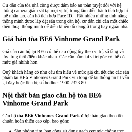
Cư dân của tòa nhà cũng được đảm bảo an toàn tuyệt đối với hệ
thống camera giám sát tại mọi vị trí, trung tâm điều hành tích hợp trí
tuệ nhân tạo, căn hộ tích hợp Face ID... Rất nhiều những tính năng
thông minh được lắp đặt sẵn trong căn hộ, cư dân chỉ cần một chiếc
điện thoại thông minh để điều khiển dù đang ở trong hay ngoài nhà.
Giá bán tòa BE6 Vinhome Grand Park
Giá của căn hộ tại BE6 có thể dao động tùy theo vị trí, số tầng và
tùy từng thời điểm khác nhau. Các căn nằm tại vị trí góc có thể có
mức giá nhỉnh hơn.
Quý khách hàng có nhu cầu tìm hiểu về mức giá chi tiết cho các sản
phẩm tại BE6 Vinhomes Grand Park vui lòng để lại thông tin tư vấn
tại đây hoặc liên hệ số hotline: 1900 2323 89.
Nội thất bàn giao căn hộ tòa BE6
Vinhome Grand Park
Căn hộ
tòa BE6 Vinhomes Grand Park
được bàn giao theo tiêu
chuẩn hoàn thiện cao cấp, bao gồm:
Sàn phòng tắm, ban công sử dụng gạch ceramic chống trơn,