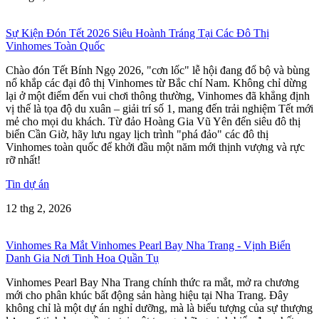
Sự Kiện Đón Tết 2026 Siêu Hoành Tráng Tại Các Đô Thị
Vinhomes Toàn Quốc
Chào đón Tết Bính Ngọ 2026, "cơn lốc" lễ hội đang đổ bộ và bùng
nổ khắp các đại đô thị Vinhomes từ Bắc chí Nam. Không chỉ dừng
lại ở một điểm đến vui chơi thông thường, Vinhomes đã khẳng định
vị thế là tọa độ du xuân – giải trí số 1, mang đến trải nghiệm Tết mới
mẻ cho mọi du khách. Từ đảo Hoàng Gia Vũ Yên đến siêu đô thị
biển Cần Giờ, hãy lưu ngay lịch trình "phá đảo" các đô thị
Vinhomes toàn quốc để khởi đầu một năm mới thịnh vượng và rực
rỡ nhất!
Tin dự án
12 thg 2, 2026
Vinhomes Ra Mắt Vinhomes Pearl Bay Nha Trang - Vịnh Biển
Danh Gia Nơi Tinh Hoa Quần Tụ
Vinhomes Pearl Bay Nha Trang chính thức ra mắt, mở ra chương
mới cho phân khúc bất động sản hàng hiệu tại Nha Trang. Đây
không chỉ là một dự án nghỉ dưỡng, mà là biểu tượng của sự thượng