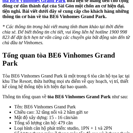
tòa BE6 Vinhomes Grand Park
hứa hẹn sẽ mang đến cho cộng
đồng cư dân thành đạt của Sài Gòn một chốn an cư hiện đại,
tiện nghi. Bài viết dưới đây sẽ cung cấp cho khách hàng những
thông tin cơ bản về tòa BE6 Vinhomes Grand Park.
* Các thông tin trong bài viết mang tính tham khảo tại thời điểm
chia sẻ. Để biết thông tin chi tiết, vui lòng liên hệ hotline 1900 998
823 để đặt lịch hẹn tư vấn cùng các chuyên gia bất động sản đến từ
chủ đầu tư Vinhomes.
Tổng quan tòa BE6 Vinhomes Grand
Park
Tòa BE6 Vinhomes Grand Park là một trong 6 tòa căn hộ tọa lạc tại
khu The Resort, thừa hưởng mọi ưu điểm về quy hoạch, vị trí, thiết
kế cùng hệ thống tiện ích hiện đại bao quanh.
Thông tin tổng quan về
tòa BE6 Vinhomes Grand Park
như sau:
Tên: BE6 Vinhomes Grand Park
Chiều cao: 32 tầng nổi và 2 hầm gửi xe
Mật độ xây dựng: 15 - 16 căn/sàn
Tổng số lượng căn hộ: 479 căn
Loại hình căn hộ phát triển: studio, 1PN + 1 và 2PN