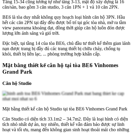
Tầng 15-34 cũng tương tự như tầng 3-13, mật độ xây dựng là 16
căn/sàn, bao gồm 3 căn studio, 3 căn 1PN + 1 và 10 căn 2PN.
BE6 là tòa duy nhất không quy hoạch loại hình căn hộ 3PN. Hầu
hết các căn 2PN tại đây đều được bố trí tại góc tòa nhà, mở ra tầm
view panorama khoáng đạt, đồng thời giúp căn hộ luôn đón được
lượng lớn ánh sáng và gió trời.
Đặc biệt, tại tầng 14 của tòa BE6, chủ đầu tư thiết kế thêm gian lánh
nạn được trang bị đầy đủ các trang thiết bị chữa cháy, chống tụ
khói, thiết bị liên lạc, ... phòng trường hợp khẩn cấp.
Mặt bằng thiết kế căn hộ tại tòa BE6 Vinhomes
Grand Park
Căn hộ Studio
Mặt bằng thiết kế căn hộ Studio tại tòa BE6 Vinhomes Grand Park
Căn Studio có diện tích 33.1m2 – 34.7m2. Đây là loại hình có diện
tích nhỏ nhất dự án, tuy nhiên, thiết kế vẫn đảm bảo được sự linh
hoạt và tối ưu, mang đến không gian sinh hoạt thoải mái cho những