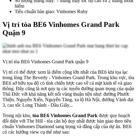
Số lượng thang máy: 7 thang máy tốc độ cao và 2 thang thoát
hiểm
Tiêu chuẩn bàn giao: Vinhomes Ruby
Vị trí tòa BE6 Vinhomes Grand Park
Quận 9
Vị trí tòa BE6 Vinhomes Grand Park quận 9
Vị trí có thể được xem là điểm cộng lớn nhất của BE6 khi tọa lạc
trong lòng The Beverly - Vinhomes Grand Park. Trong khu vực, tòa
BE6 sở hữu tọa độ có tính chiến lược cao về cả mặt kinh tế và giao
thông. Đây cũng là nơi quy tụ các tuyến đường quan trọng của quận
Thủ Đức với khả năng kết nối vùng thuận tiện như: đường Phước
Thiện, Nguyễn Xiển, Nguyễn Tăng, xa lộ Hà Nội, đường Vành đai
3, cao tốc Long Thành - Dầu Giây...
Trong nội khu,
tòa BE6 Vinhomes Grand Park
được quy hoạch
đối diện với The Hill - tòa căn hộ duy nhất được bàn giao theo tiêu
chuẩn Vinhomes Diamond sang trọng và đẳng cấp của dự án. BE6
có các hướng view cụ thể như sau: