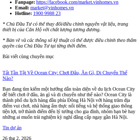
Fanpage:
https://facebook.com/market.vinhomes.vn
Email:
market@vinhomes.vn
Hotline:
1900 9988 23
* Chủ Đầu Tư có thể thay đổi/điều chỉnh nguyên vật liệu, trang
thiết bị của Căn Hộ với chất lượng tương đương.
* Bản vẽ và các thông số kỹ thuật có thể được điều chỉnh theo thẩm
quyền của Chủ Đầu Tư tại từng thời điểm.
Bài viết cùng chuyên mục
Tất Tần Tật Về Ocean City: Chơi Đâu, Ăn Gì, Di Chuyển Thế
Nào?
Bạn đang tìm kiếm một hướng dẫn toàn diện về du lịch Ocean City
để biết chơi ở đâu, ăn gì và di chuyển như thế nào? Ocean City là
thành phố du lịch hàng đầu phía Đông Hà Nội với hàng trăm địa
điểm vui chơi, nhà hàng ẩm thực nổi tiếng và hệ thống giao thông
tiện lợi, trở thành điểm đến lý tưởng cho gia đình, nhóm bạn bè hay
những ai muốn trải nghiệm kỳ nghỉ đẳng cấp ngay gần Hà Nội.
Tin dự án
26 thg 2, 2026