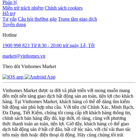
Pháp lý
Miễn trừ trách nhiệm
Chính sách cookies
Hỗ trợ
Tư vấn
Câu hỏi thường gặp
Trung tâm giao dịch
Tuyển dụng
Hotline
1900 998 823
Từ 8:30 - 20:00 trừ ngày Lễ, Tết
market@vinhomes.vn
Theo dõi Vinhomes Market
Vinhomes Market được ra đời và phát triển với mong muốn mang
đến một nền tảng giao dịch bất động sản an toàn, tiện lợi cho khách
hàng. Tại Vinhomes Market, khách hàng có thể dễ dàng tìm kiếm
bất động sản phù hợp nhu cầu. Với tiêu chí Chính Xác, Minh Bạch,
Đa Dạng, Tiết Kiệm, chúng tôi cung cấp tới khách hàng thông tin,
chính sách bán hàng đầy đủ, kịp thời, rõ ràng, cùng với phương
thức thanh toán an toàn, tiện lợi. Giờ đây, khách hàng có thể giao
dịch bất động sản ở bất cứ đâu, bất cứ lúc nào, với chỉ vài thao tác
trên máy tính hoặc điện thoại di động. Hãy cùng chúng tôi trải