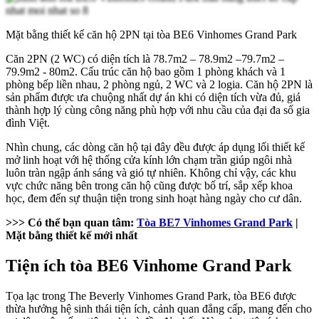
Mặt bằng thiết kế căn hộ 2PN tại tòa BE6 Vinhomes Grand Park
Căn 2PN (2 WC) có diện tích là 78.7m2 – 78.9m2 –79.7m2 –
79.9m2 - 80m2. Cấu trúc căn hộ bao gồm 1 phòng khách và 1
phòng bếp liền nhau, 2 phòng ngủ, 2 WC và 2 logia. Căn hộ 2PN là
sản phẩm được ưa chuộng nhất dự án khi có diện tích vừa đủ, giá
thành hợp lý cùng công năng phù hợp với nhu cầu của đại đa số gia
đình Việt.
Nhìn chung, các dòng căn hộ tại đây đều được áp dụng lối thiết kế
mở linh hoạt với hệ thống cửa kính lớn chạm trần giúp ngôi nhà
luôn tràn ngập ánh sáng và gió tự nhiên. Không chỉ vậy, các khu
vực chức năng bên trong căn hộ cũng được bố trí, sắp xếp khoa
học, đem đến sự thuận tiện trong sinh hoạt hàng ngày cho cư dân.
>>> Có thể bạn quan tâm:
Tòa BE7 Vinhomes Grand Park
|
Mặt bằng thiết kế mới nhất
Tiện ích tòa BE6 Vinhome Grand Park
Tọa lạc trong The Beverly Vinhomes Grand Park, tòa BE6 được
thừa hưởng hệ sinh thái tiện ích, cảnh quan đẳng cấp, mang đến cho