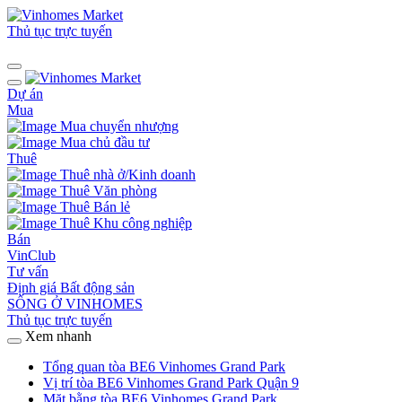
Thủ tục trực tuyến
Dự án
Mua
Mua chuyển nhượng
Mua chủ đầu tư
Thuê
Thuê nhà ở/Kinh doanh
Thuê Văn phòng
Thuê Bán lẻ
Thuê Khu công nghiệp
Bán
VinClub
Tư vấn
Định giá Bất động sản
SỐNG Ở VINHOMES
Thủ tục trực tuyến
Xem nhanh
Tổng quan tòa BE6 Vinhomes Grand Park
Vị trí tòa BE6 Vinhomes Grand Park Quận 9
Mặt bằng tòa BE6 Vinhomes Grand Park