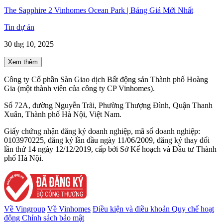
The Sapphire 2 Vinhomes Ocean Park | Bảng Giá Mới Nhất
Tin dự án
30 thg 10, 2025
Xem thêm
Công ty Cổ phần Sàn Giao dịch Bất động sản Thành phố Hoàng
Gia (một thành viên của công ty CP Vinhomes).
Số 72A, đường Nguyễn Trãi, Phường Thượng Đình, Quận Thanh
Xuân, Thành phố Hà Nội, Việt Nam.
Giấy chứng nhận đăng ký doanh nghiệp, mã số doanh nghiệp:
0103970225, đăng ký lần đầu ngày 11/06/2009, đăng ký thay đổi
lần thứ 14 ngày 12/12/2019, cấp bởi Sở Kế hoạch và Đầu tư Thành
phố Hà Nội.
Về Vingroup
Về Vinhomes
Điều kiện và điều khoản
Quy chế hoạt
động
Chính sách bảo mật