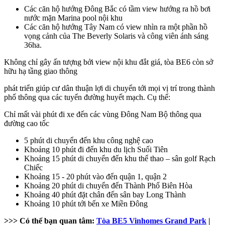
Các căn hộ hướng Đông Bắc có tầm view hướng ra hồ bơi
nước mặn Marina pool nội khu
Các căn hộ hướng Tây Nam có view nhìn ra một phần hồ
vọng cảnh của The Beverly Solaris và công viên ánh sáng
36ha.
Không chỉ gây ấn tượng bởi view nội khu đắt giá, tòa BE6 còn sở
hữu hạ tầng giao thông
phát triển giúp cư dân thuận lợi di chuyển tới mọi vị trí trong thành
phố thông qua các tuyến đường huyết mạch. Cụ thể:
Chỉ mất vài phút đi xe đến các vùng Đông Nam Bộ thông qua
đường cao tốc
5 phút di chuyển đến khu công nghệ cao
Khoảng 10 phút đi đến khu du lịch Suối Tiên
Khoảng 15 phút di chuyển đến khu thể thao – sân golf Rạch
Chiếc
Khoảng 15 - 20 phút vào đến quận 1, quận 2
Khoảng 20 phút di chuyển đến Thành Phố Biên Hòa
Khoảng 40 phút đặt chân đến sân bay Long Thành
Khoảng 10 phút tới bến xe Miền Đông
>>> Có thể bạn quan tâm:
Tòa BE5 Vinhomes Grand Park
|