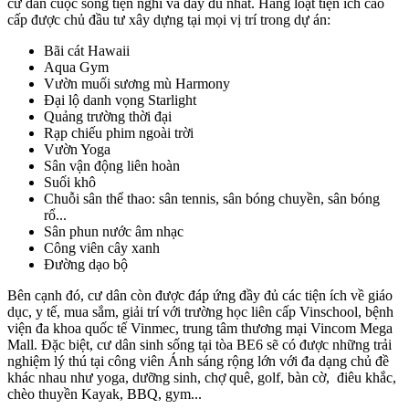
cư dân cuộc sống tiện nghi và đầy đủ nhất. Hàng loạt tiện ích cao
cấp được chủ đầu tư xây dựng tại mọi vị trí trong dự án:
Bãi cát Hawaii
Aqua Gym
Vườn muối sương mù Harmony
Đại lộ danh vọng Starlight
Quảng trường thời đại
Rạp chiếu phim ngoài trời
Vườn Yoga
Sân vận động liên hoàn
Suối khô
Chuỗi sân thể thao: sân tennis, sân bóng chuyền, sân bóng
rổ...
Sân phun nước âm nhạc
Công viên cây xanh
Đường dạo bộ
Bên cạnh đó, cư dân còn được đáp ứng đầy đủ các tiện ích về giáo
dục, y tế, mua sắm, giải trí với trường học liên cấp Vinschool, bệnh
viện đa khoa quốc tế Vinmec, trung tâm thương mại Vincom Mega
Mall. Đặc biệt, cư dân sinh sống tại tòa BE6 sẽ có được những trải
nghiệm lý thú tại công viên Ánh sáng rộng lớn với đa dạng chủ đề
khác nhau như yoga, dưỡng sinh, chợ quê, golf, bàn cờ, điêu khắc,
chèo thuyền Kayak, BBQ, gym...