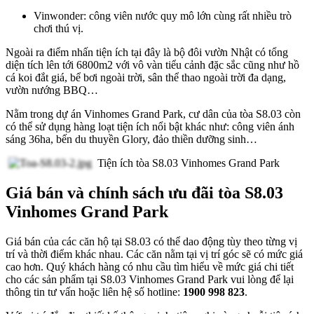
Vinwonder: công viên nước quy mô lớn cùng rất nhiều trò
chơi thú vị.
Ngoài ra điểm nhấn tiện ích tại đây là bộ đôi vườn Nhật có tổng
diện tích lên tới 6800m2 với vô vàn tiểu cảnh đặc sắc cũng như hồ
cá koi đắt giá, bể bơi ngoài trời, sân thể thao ngoài trời đa dạng,
vườn nướng BBQ…
Nằm trong dự án Vinhomes Grand Park, cư dân của tòa S8.03 còn
có thể sử dụng hàng loạt tiện ích nổi bật khác như: công viên ánh
sáng 36ha, bến du thuyền Glory, đảo thiền dưỡng sinh…
Tiện ích tòa S8.03 Vinhomes Grand Park
Giá bán và chính sách ưu đãi tòa S8.03
Vinhomes Grand Park
Giá bán của các căn hộ tại S8.03 có thể dao động tùy theo từng vị
trí và thời điểm khác nhau. Các căn nằm tại vị trí góc sẽ có mức giá
cao hơn. Quý khách hàng có nhu cầu tìm hiểu về mức giá chi tiết
cho các sản phẩm tại S8.03 Vinhomes Grand Park vui lòng để lại
thông tin tư vấn hoặc liên hệ số hotline:
1900 998 823
.