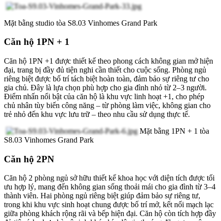
Mặt bằng studio tòa S8.03 Vinhomes Grand Park
Căn hộ 1PN + 1
Căn hộ 1PN +1 được thiết kế theo phong cách không gian mở hiện
đại, trang bị đầy đủ tiện nghi cần thiết cho cuộc sống. Phòng ngủ
riêng biệt được bố trí tách biệt hoàn toàn, đảm bảo sự riêng tư cho
gia chủ. Đây là lựa chọn phù hợp cho gia đình nhỏ từ 2–3 người.
Điểm nhấn nổi bật của căn hộ là khu vực linh hoạt +1, cho phép
chủ nhân tùy biến công năng – từ phòng làm việc, không gian cho
trẻ nhỏ đến khu vực lưu trữ – theo nhu cầu sử dụng thực tế.
Mặt bằng 1PN + 1 tòa
S8.03 Vinhomes Grand Park
Căn hộ 2PN
Căn hộ 2 phòng ngủ sở hữu thiết kế khoa học với diện tích được tối
ưu hợp lý, mang đến không gian sống thoải mái cho gia đình từ 3–4
thành viên. Hai phòng ngủ riêng biệt giúp đảm bảo sự riêng tư,
trong khi khu vực sinh hoạt chung được bố trí mở, kết nối mạch lạc
giữa phòng khách rộng rãi và bếp hiện đại. Căn hộ còn tích hợp đầy