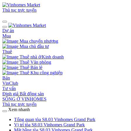
Thủ tục trực tuyến
Dự án
Mua
Mua chuyển nhượng
Mua chủ đầu tư
Thuê
Thuê nhà ở/Kinh doanh
Thuê Văn phòng
Thuê Bán lẻ
Thuê Khu công nghiệp
Bán
VinClub
Tư vấn
Định giá Bất động sản
SỐNG Ở VINHOMES
Thủ tục trực tuyến
Xem nhanh
Tổng quan tòa S8.03 Vinhomes Grand Park
Vị trí tòa S8.03 Vinhomes Grand Park
Mặt bằng tòa S8.03 Vinhomes Grand Park