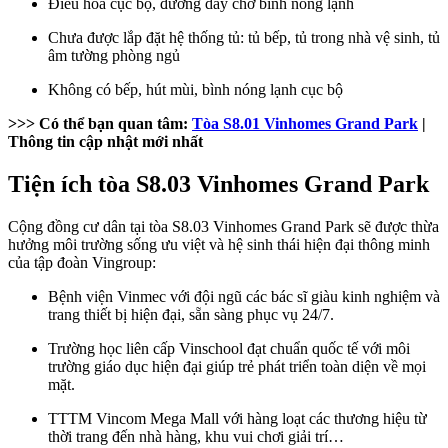
Điều hòa cục bộ, đường dây chờ bình nóng lạnh
Chưa được lắp đặt hệ thống tủ: tủ bếp, tủ trong nhà vệ sinh, tủ
âm tường phòng ngủ
Không có bếp, hút mùi, bình nóng lạnh cục bộ
>>> Có thể bạn quan tâm:
Tòa S8.01 Vinhomes Grand Park
|
Thông tin cập nhật mới nhất
Tiện ích tòa S8.03 Vinhomes Grand Park
Cộng đồng cư dân tại tòa S8.03 Vinhomes Grand Park sẽ được thừa
hưởng môi trường sống ưu việt và hệ sinh thái hiện đại thông minh
của tập đoàn Vingroup:
Bệnh viện Vinmec với đội ngũ các bác sĩ giàu kinh nghiệm và
trang thiết bị hiện đại, sẵn sàng phục vụ 24/7.
Trường học liên cấp Vinschool đạt chuẩn quốc tế với môi
trường giáo dục hiện đại giúp trẻ phát triển toàn diện về mọi
mặt.
TTTM Vincom Mega Mall với hàng loạt các thương hiệu từ
thời trang đến nhà hàng, khu vui chơi giải trí…