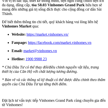
Với vị trí đắc địa, thiết kế thông minh, tiện nghi cùng chuỗi tiện ích
đa dạng, đẳng cấp,
tòa S8.03 Vinhomes Grand Park
hứa hẹn sẽ
mang đến những giá trị sống đích thực cho cộng đồng cư dân Sài
Thành.
Để biết thêm thông tin chi tiết, quý khách hàng vui lòng liên hệ
Vinhomes Market
qua:
Website:
https://market.vinhomes.vn/
Fanpage:
https://facebook.com/market.vinhomes.vn
Email:
market@vinhomes.vn
Hotline:
1900 9988 23
* Chủ Đầu Tư có thể thay đổi/điều chỉnh nguyên vật liệu, trang
thiết bị của Căn Hộ với chất lượng tương đương.
* Bản vẽ và các thông số kỹ thuật có thể được điều chỉnh theo thẩm
quyền của Chủ Đầu Tư tại từng thời điểm.
Đặt lịch tư vấn trực tiếp Vinhomes Grand Park cùng chuyên gia đến
từ Vinhomes!