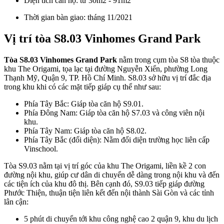
Diện tích căn hộ: từ 30m2 - 91m2
Thời gian bàn giao: tháng 11/2021
Vị trí tòa S8.03 Vinhomes Grand Park
Tòa S8.03 Vinhomes Grand Park
nằm trong cụm tòa S8 tòa thuộc
khu The Origami, tọa lạc tại đường Nguyễn Xiển, phường Long
Thạnh Mỹ, Quận 9, TP. Hồ Chí Minh. S8.03 sở hữu vị trí đắc địa
trong khu khi có các mặt tiếp giáp cụ thể như sau:
Phía Tây Bắc: Giáp tòa căn hộ S9.01.
Phía Đông Nam: Giáp tòa căn hộ S7.03 và công viên nội
khu.
Phía Tây Nam: Giáp tòa căn hộ S8.02.
Phía Tây Bắc (đối diện): Nằm đối diện trường học liên cấp
Vinschool.
Tòa S9.03 nằm tại vị trí góc của khu The Origami, liền kề 2 con
đường nội khu, giúp cư dân di chuyển dễ dàng trong nội khu và đến
các tiện ích của khu đô thị. Bên cạnh đó, S9.03 tiếp giáp đường
Phước Thiện, thuận tiện liên kết đến nội thành Sài Gòn và các tỉnh
lân cận:
5 phút di chuyển tới khu công nghệ cao 2 quận 9, khu du lịch