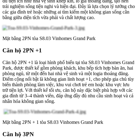
đủ tiện ích như nhà vệ sinh khép kín, lô gia thoáng đãng, tạo nên
trải nghiệm sống tiện nghi và hiện đại. Đây là lựa chọn lý tưởng cho
các gia đình trẻ hoặc những ai tìm kiếm một không gian sống cân
bằng giữa diện tích vừa phải và chất lượng cao.
Mặt bằng 2PN tòa S8.03 Vinhomes Grand Park
Căn hộ 2PN +1
Căn hộ 2PN +1 là loại hình phổ biến tại tòa S8.03 Vinhomes Grand
Park, được thiết kế gồm phòng khách, khu bếp tích hợp bàn ăn, hai
phòng ngủ, từ một đến hai nhà vệ sinh và một logia thoáng đãng.
Điểm cộng nổi bật là không gian linh hoạt +1, cho phép gia chủ tùy
biến thành phòng làm việc, khu vui chơi trẻ em hoặc khu vực lưu
trữ tiện lợi. Với thiết kế tối ưu, căn hộ này đặc biệt phù hợp với các
gia đình từ 3–4 thành viên, đáp ứng đầy đủ nhu cầu sinh hoạt và cá
nhân hóa không gian sống.
Mặt bằng 2PN + 1 tòa S8.03 Vinhomes Grand Park
Căn hộ 3PN