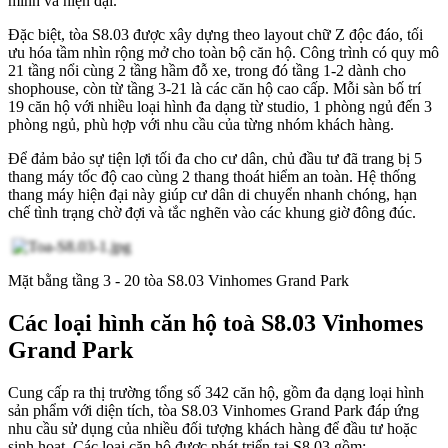
minh và hiện đại.
Đặc biệt, tòa S8.03 được xây dựng theo layout chữ Z độc đáo, tối
ưu hóa tầm nhìn rộng mở cho toàn bộ căn hộ. Công trình có quy mô
21 tầng nổi cùng 2 tầng hầm đỗ xe, trong đó tầng 1-2 dành cho
shophouse, còn từ tầng 3-21 là các căn hộ cao cấp. Mỗi sàn bố trí
19 căn hộ với nhiều loại hình đa dạng từ studio, 1 phòng ngủ đến 3
phòng ngủ, phù hợp với nhu cầu của từng nhóm khách hàng.
Để đảm bảo sự tiện lợi tối đa cho cư dân, chủ đầu tư đã trang bị 5
thang máy tốc độ cao cùng 2 thang thoát hiểm an toàn. Hệ thống
thang máy hiện đại này giúp cư dân di chuyển nhanh chóng, hạn
chế tình trạng chờ đợi và tắc nghẽn vào các khung giờ đông đúc.
Mặt bằng tầng 3 - 20 tòa S8.03 Vinhomes Grand Park
Các loại hình căn hộ toà S8.03 Vinhomes
Grand Park
Cung cấp ra thị trường tổng số 342 căn hộ, gồm đa dạng loại hình
sản phẩm với diện tích, tòa S8.03 Vinhomes Grand Park đáp ứng
nhu cầu sử dụng của nhiều đối tượng khách hàng để đầu tư hoặc
sinh hoạt. Các loại căn hộ được phát triển tại S8.03 gồm: