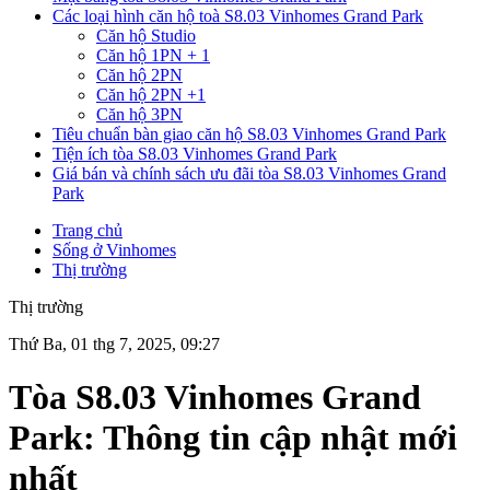
Các loại hình căn hộ toà S8.03 Vinhomes Grand Park
Căn hộ Studio
Căn hộ 1PN + 1
Căn hộ 2PN
Căn hộ 2PN +1
Căn hộ 3PN
Tiêu chuẩn bàn giao căn hộ S8.03 Vinhomes Grand Park
Tiện ích tòa S8.03 Vinhomes Grand Park
Giá bán và chính sách ưu đãi tòa S8.03 Vinhomes Grand
Park
Trang chủ
Sống ở Vinhomes
Thị trường
Thị trường
Thứ Ba, 01 thg 7, 2025, 09:27
Tòa S8.03 Vinhomes Grand
Park: Thông tin cập nhật mới
nhất