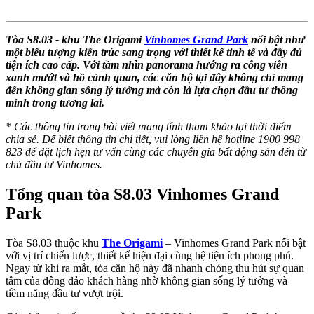
Tòa S8.03 - khu The Origami
Vinhomes Grand Park
nổi bật như
một biểu tượng kiến trúc sang trọng với thiết kế tinh tế và đầy đủ
tiện ích cao cấp. Với tầm nhìn panorama hướng ra công viên
xanh mướt và hồ cảnh quan, các căn hộ tại đây không chỉ mang
đến không gian sống lý tưởng mà còn là lựa chọn đầu tư thông
minh trong tương lai.
* Các thông tin trong bài viết mang tính tham khảo tại thời điểm
chia sẻ. Để biết thông tin chi tiết, vui lòng liên hệ hotline 1900 998
823 để đặt lịch hẹn tư vấn cùng các chuyên gia bất động sản đến từ
chủ đầu tư Vinhomes.
Tổng quan tòa S8.03 Vinhomes Grand
Park
Tòa S8.03 thuộc khu
The Origami
– Vinhomes Grand Park nổi bật
với vị trí chiến lược, thiết kế hiện đại cùng hệ tiện ích phong phú.
Ngay từ khi ra mắt, tòa căn hộ này đã nhanh chóng thu hút sự quan
tâm của đông đảo khách hàng nhờ không gian sống lý tưởng và
tiềm năng đầu tư vượt trội.