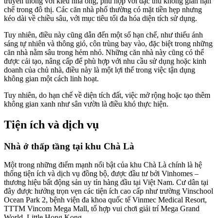
truyền thống với kiểu nhà ống, phù hợp với đặc thù không gian hạn
chế trong đô thị. Các căn nhà phố thường có mặt tiền hẹp nhưng
kéo dài về chiều sâu, với mục tiêu tối đa hóa diện tích sử dụng.
Tuy nhiên, điều này cũng dẫn đến một số hạn chế, như thiếu ánh
sáng tự nhiên và thông gió, côn trùng bay vào, đặc biệt trong những
căn nhà nằm sâu trong hẻm nhỏ. Những căn nhà này cũng có thể
được cải tạo, nâng cấp để phù hợp với nhu cầu sử dụng hoặc kinh
doanh của chủ nhà, điều này là một lợi thế trong việc tận dụng
không gian một cách linh hoạt.
Tuy nhiên, do hạn chế về diện tích đất, việc mở rộng hoặc tạo thêm
không gian xanh như sân vườn là điều khó thực hiện.
Tiện ích và dịch vụ
Nhà ở thấp tầng tại khu Chà Là
Một trong những điểm mạnh nổi bật của
khu Chà Là chính là hệ
thống tiện ích và dịch vụ đồng bộ, được đầu tư bởi Vinhomes –
thương hiệu bất động sản uy tín hàng đầu tại Việt Nam. Cư dân tại
đây được hưởng trọn vẹn các tiện ích cao cấp như trường Vinschool
Ocean Park 2, bệnh viện đa khoa quốc tế Vinmec Medical Resort,
TTTM Vincom Mega Mall, tổ hợp vui chơi giải trí Mega Grand
World, Little Hong Kong...