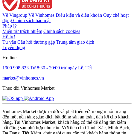
Về Vingroup
Về Vinhomes
Điều kiện và điều khoản
Quy chế hoạt
động
Chính sách bảo mật
Pháp lý
Miễn trừ trách nhiệm
Chính sách cookies
Hỗ trợ
Tư vấn
Câu hỏi thường gặp
Trung tâm giao dịch
Tuyển dụng
Hotline
1900 998 823
Từ 8:30 - 20:00 trừ ngày Lễ, Tết
market@vinhomes.vn
Theo dõi Vinhomes Market
Vinhomes Market được ra đời và phát triển với mong muốn mang
đến một nền tảng giao dịch bất động sản an toàn, tiện lợi cho khách
hàng. Tại Vinhomes Market, khách hàng có thể dễ dàng tìm kiếm
bất động sản phù hợp nhu cầu. Với tiêu chí Chính Xác, Minh Bạch,
Đa Dạng, Tiết Kiệm, chúng tôi cung cấp tới khách hàng thông tin,