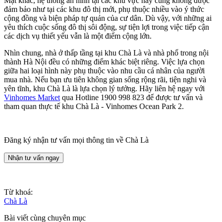
Mặt khác, hệ thống an ninh tại các khu vực này cũng không được
đảm bảo như tại các khu đô thị mới, phụ thuộc nhiều vào ý thức
cộng đồng và biện pháp tự quản của cư dân. Dù vậy, với những ai
yêu thích cuộc sống đô thị sôi động, sự tiện lợi trong việc tiếp cận
các dịch vụ thiết yếu vẫn là một điểm cộng lớn.
Nhìn chung, nhà ở thấp tầng tại khu Chà Là và nhà phố trong nội
thành Hà Nội đều có những điểm khác biệt riêng. Việc lựa chọn
giữa hai loại hình này phụ thuộc vào nhu cầu cá nhân của người
mua nhà. Nếu bạn ưu tiên không gian sống rộng rãi, tiện nghi và
yên tĩnh, khu Chà Là là lựa chọn lý tưởng. Hãy liên hệ ngay với
Vinhomes Market
qua Hotline 1900 998 823 để được tư vấn và
tham quan thực tế khu Chà Là - Vinhomes Ocean Park 2.
Đăng ký nhận tư vấn mọi thông tin về Chà Là
Nhận tư vấn ngay
Từ khoá:
Chà Là
Bài viết cùng chuyên mục