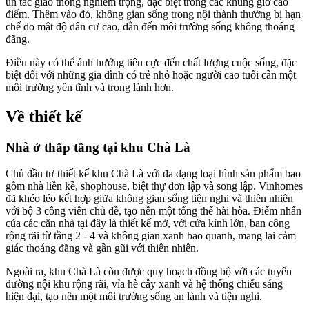
ùn tắc giao thông nghiêm trọng, đặc biệt trong các khung giờ cao
điểm. Thêm vào đó, không gian sống trong nội thành thường bị hạn
chế do mật độ dân cư cao, dẫn đến môi trường sống không thoáng
đãng.
Điều này có thể ảnh hưởng tiêu cực đến chất lượng cuộc sống, đặc
biệt đối với những gia đình có trẻ nhỏ hoặc người cao tuổi cần một
môi trường yên tĩnh và trong lành hơn.
Về thiết kế
Nhà ở thấp tầng tại khu Chà Là
Chủ đầu tư
thiết kế khu Chà Là với đa dạng loại hình sản phẩm bao
gồm nhà liền kề, shophouse, biệt thự đơn lập và song lập. Vinhomes
đã khéo léo kết hợp giữa không gian sống tiện nghi và thiên nhiên
với bộ 3 công viên chủ đề, tạo nên một tổng thể hài hòa. Điểm nhấn
của các căn nhà tại đây là thiết kế mở, với cửa kính lớn, ban công
rộng rãi từ tầng 2 - 4 và không gian xanh bao quanh, mang lại cảm
giác thoáng đãng và gần gũi với thiên nhiên.
Ngoài ra, khu Chà Là còn được quy hoạch đồng bộ với các tuyến
đường nội khu rộng rãi, vỉa hè cây xanh và hệ thống chiếu sáng
hiện đại, tạo nên một môi trường sống an lành và tiện nghi.