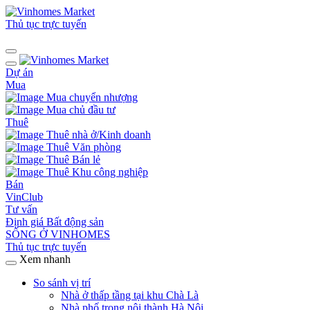
Thủ tục trực tuyến
Dự án
Mua
Mua chuyển nhượng
Mua chủ đầu tư
Thuê
Thuê nhà ở/Kinh doanh
Thuê Văn phòng
Thuê Bán lẻ
Thuê Khu công nghiệp
Bán
VinClub
Tư vấn
Định giá Bất động sản
SỐNG Ở VINHOMES
Thủ tục trực tuyến
Xem nhanh
So sánh vị trí
Nhà ở thấp tầng tại khu Chà Là
Nhà phố trong nội thành Hà Nội