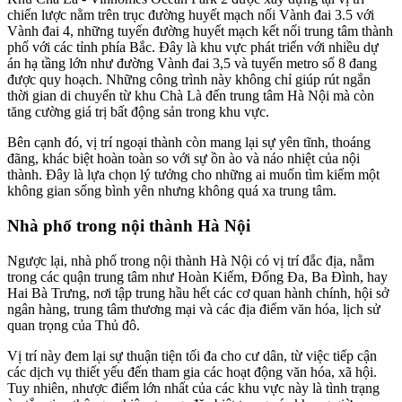
chiến lược
nằm trên trục đường huyết mạch nối Vành đai 3.5 với
Vành đai 4
, những tuyến đường huyết mạch kết nối trung tâm thành
phố với các tỉnh phía Bắc. Đây là khu vực phát triển với nhiều dự
án hạ tầng lớn như đường Vành đai 3,5 và tuyến metro số 8 đang
được quy hoạch. Những công trình này không chỉ giúp rút ngắn
thời gian di chuyển từ khu Chà Là đến trung tâm Hà Nội mà còn
tăng cường giá trị bất động sản trong khu vực.
Bên cạnh đó, vị trí ngoại thành còn mang lại sự yên tĩnh, thoáng
đãng, khác biệt hoàn toàn so với sự ồn ào và náo nhiệt của nội
thành. Đây là lựa chọn lý tưởng cho những ai muốn tìm kiếm một
không gian sống bình yên nhưng không quá xa trung tâm.
Nhà phố trong nội thành Hà Nội
Ngược lại, nhà phố trong nội thành Hà Nội có vị trí đắc địa, nằm
trong các quận trung tâm như Hoàn Kiếm, Đống Đa, Ba Đình, hay
Hai Bà Trưng, nơi tập trung hầu hết các cơ quan hành chính, hội sở
ngân hàng, trung tâm thương mại và các địa điểm văn hóa, lịch sử
quan trọng của Thủ đô.
Vị trí này đem lại sự thuận tiện tối đa cho cư dân, từ việc tiếp cận
các dịch vụ thiết yếu đến tham gia các hoạt động văn hóa, xã hội.
Tuy nhiên, nhược điểm lớn nhất của các khu vực này là tình trạng