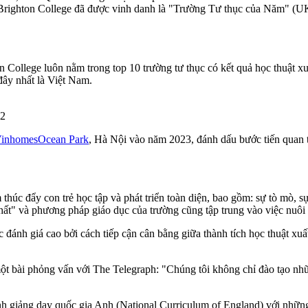
, Brighton College đã được vinh danh là "Trường Tư thục của Năm" (UK
on College
luôn
nằm
trong
top 10
trường
tư
thục
có
kết
quả
học
thuật
xu
đây
nhất
là
Việt Nam.
62
inhomes
Ocean Park
, Hà
Nội
vào
năm
2023,
đánh
dấu
bước
tiến
quan
thúc đẩy con trẻ học tập và phát triển toàn diện, bao gồm: sự tò mò, sự
 nhất" và phương pháp giáo dục của trường cũng tập trung vào việc nuô
c đánh giá cao bởi cách tiếp cận cân bằng giữa thành tích học thuật xu
t bài phỏng vấn với The Telegraph: "Chúng tôi không chỉ đào tạo nhữ
nh giảng dạy quốc gia Anh (National Curriculum of England) với những