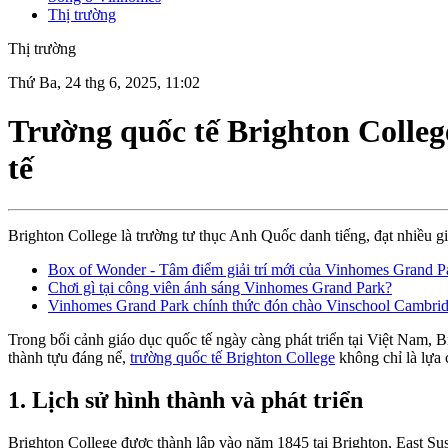
Thị trường
Thị trường
Thứ Ba, 24 thg 6, 2025, 11:02
Trường quốc tế Brighton Colleg
tế
Brighton College là trường tư thục Anh Quốc danh tiếng, đạt nhiều gi
Box of Wonder - Tâm điểm giải trí mới của Vinhomes Grand P
Chơi gì tại công viên ánh sáng Vinhomes Grand Park?
Vinhomes Grand Park chính thức đón chào Vinschool Cambridg
Trong bối cảnh giáo dục quốc tế ngày càng phát triển tại Việt Nam, Br
thành tựu đáng nể,
trường quốc tế Brighton College
không chỉ là lựa
1. Lịch sử hình thành và phát triển
Brighton College được thành lập vào năm 1845 tại Brighton, East Su