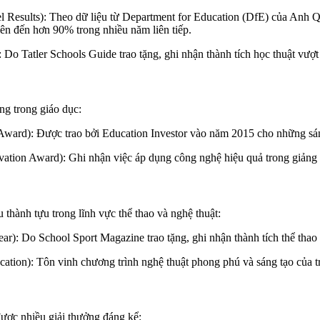
 Results): Theo dữ liệu từ Department for Education (DfE) của Anh Q
 lên đến hơn 90% trong nhiều năm liên tiếp.
o Tatler Schools Guide trao tặng, ghi nhận thành tích học thuật vượt 
ng trong giáo dục:
Award): Được trao bởi Education Investor vào năm 2015 cho những sán
ation Award): Ghi nhận việc áp dụng công nghệ hiệu quả trong giảng 
 thành tựu trong lĩnh vực thể thao và nghệ thuật:
r): Do School Sport Magazine trao tặng, ghi nhận thành tích thể thao 
cation): Tôn vinh chương trình nghệ thuật phong phú và sáng tạo của t
được nhiều giải thưởng đáng kể: