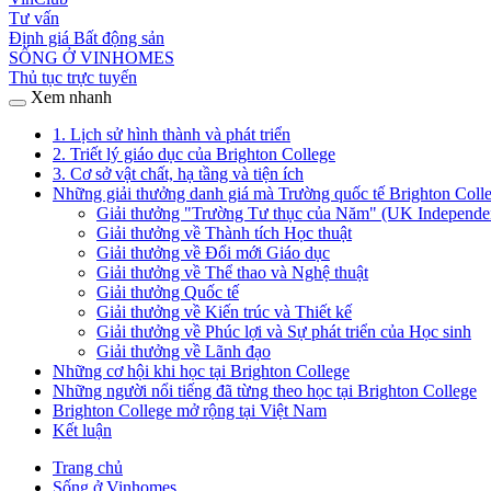
Tư vấn
Định giá Bất động sản
SỐNG Ở VINHOMES
Thủ tục trực tuyến
Xem nhanh
1. Lịch sử hình thành và phát triển
2. Triết lý giáo dục của Brighton College
3. Cơ sở vật chất, hạ tầng và tiện ích
Những giải thưởng danh giá mà Trường quốc tế Brighton Coll
Giải thưởng "Trường Tư thục của Năm" (UK Independent
Giải thưởng về Thành tích Học thuật
Giải thưởng về Đổi mới Giáo dục
Giải thưởng về Thể thao và Nghệ thuật
Giải thưởng Quốc tế
Giải thưởng về Kiến trúc và Thiết kế
Giải thưởng về Phúc lợi và Sự phát triển của Học sinh
Giải thưởng về Lãnh đạo
Những cơ hội khi học tại Brighton College
Những người nổi tiếng đã từng theo học tại Brighton College
Brighton College mở rộng tại Việt Nam
Kết luận
Trang chủ
Sống ở Vinhomes