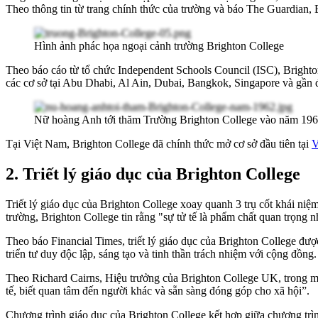
Theo thông tin từ trang chính thức của trường và báo The Guardian
Hình ảnh phác họa ngoại cảnh trường Brighton College
Theo
báo
cáo
từ
tổ
chức
Independent Schools Council (ISC), Bright
các
cơ
sở
tại
Abu Dhabi, Al Ain, Dubai, Bangkok, Singapore
và
gần
Nữ hoàng Anh tới thăm Trường Brighton College vào năm 19
Tại
Việt Nam, Brighton College
đã
chính
thức
mở
cơ
sở
đầu
tiên
tại
V
2. Triết lý giáo dục của Brighton College
Triết lý giáo dục của Brighton College xoay quanh 3 trụ cốt khái niệm 
trường, Brighton College tin rằng "sự tử tế là phẩm chất quan trọng
Theo báo Financial Times, triết lý giáo dục của Brighton College đượ
triển tư duy độc lập, sáng tạo và tinh thần trách nhiệm với cộng đồng.
Theo Richard Cairns, Hiệu trưởng của Brighton College UK, trong mộ
tế, biết quan tâm đến người khác và sẵn sàng đóng góp cho xã hội”.
Chương trình giáo dục của Brighton College kết hợp giữa chương trì