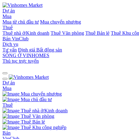
Dự án
Mua
Mua từ chủ đầu tư
Mua chuyển nhượng
Thuê
Thuê nhà ở/Kinh doanh
Thuê Văn phòng
Thuê Bán lẻ
Thuê Khu côn
Bán
VinClub
Dịch vụ
Tư vấn
Định giá Bất động sản
SỐNG Ở VINHOMES
Thủ tục trực tuyến
Dự án
Mua
Mua chuyển nhượng
Mua chủ đầu tư
Thuê
Thuê nhà ở/Kinh doanh
Thuê Văn phòng
Thuê Bán lẻ
Thuê Khu công nghiệp
Bán
VinClub