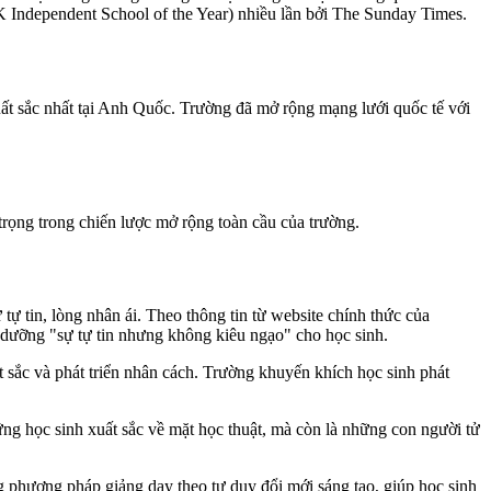
 Independent School of the Year) nhiều lần bởi The Sunday Times.
ất
sắc
nhất
tại
Anh Quốc. Trường
đã
mở
rộng
mạng
lưới
quốc
tế
với
trọng
trong
chiến
lược
mở
rộng
toàn
cầu
của
trường
.
 tự tin, lòng nhân ái. Theo thông tin từ website chính thức của
i dưỡng "sự tự tin nhưng không kiêu ngạo" cho học sinh.
ất sắc và phát triển nhân cách. Trường khuyến khích học sinh phát
ng học sinh xuất sắc về mặt học thuật, mà còn là những con người tử
 phương pháp giảng dạy theo tư duy đổi mới sáng tạo, giúp học sinh