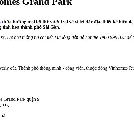
nhomes Grand Park
k
thừa hưởng mọi lợi thế vượt trội về vị trí đắc địa, thiết kế hiện 
g tinh hoa thành phố Sài Gòn.
sẻ. Để biết thông tin chi tiết, vui lòng liên hệ hotline 1900 998 823 đ
erly của Thành phố thông minh - công viên, thuộc dòng Vinhomes Rub
mes Grand Park quận 9
ện đại
1m2