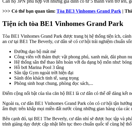
Căn hộ 3PN phù hợp với những gia đình có từ 5 thành viên trở lên, 
>>> Có thể bạn quan tâm:
Tòa BE3 Vinhomes Grand Park
| Thi
Tiện ích tòa BE1 Vinhomes Grand Park
Tòa BE1 Vinhomes Grand Park được trang bị hệ thống tiện ích, cảnh
an cư tại BE1 The Beverly, cư dân sẽ có cơ hội trải nghiệm chuẩn số
Đường dạo bộ mát mẻ
Công viên với thảm thực vật phong phú, xanh mát, đài phun nư
Hệ thống sân thể thao liên hoàn với đa dạng bộ môn như: bóng r
Hồ bơi Marina Pool 3 tầng
Sân tập Gym ngoài trời hiện đại
Sảnh đón khách tinh tế, sang trọng
Phòng sinh hoạt chung, phòng đọc sách,...
Điểm cộng nổi bật của tòa căn hộ BE1 là cư dân có thể dễ dàng kết n
Ngoài ra, cư dân BE1 Vinhomes Grand Park còn có cơ hội tận hưởng 
ẩm thực trên khắp mọi miền đất nước cùng những gian hàng của các nh
Bên cạnh đó, tại BE1 The Beverly, cư dân nhí sẽ được học tập và phá
trình giảng dạy được cập nhật liên tục theo chuẩn quốc tế cùng hệ thống