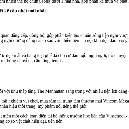
gồm nhiều thế hệ chung sống dưới 1 mái nhà, góp phần kế thừa và phát
ết kế cập nhật mới nhất
 quan đẳng cấp, đồng bộ, góp phần kiến tạo chuẩn sống tiện nghi vượ
ng nghỉ dưỡng đẳng cấp 5 sao với nhiều tiện ích nội khu độc đáo bao g
ớc đẹp mắt và hàng loạt ghế đá cho cư dân ngồi nghỉ ngơi, trò chuyện
ổ, bóng chuyền , cầu lông, tennis,...
ối với khu thấp tầng The Manhattan sang trọng với nhiều tiện ích đẳn
trải nghiệm vui chơi, mua sắm tại trung tâm thương mại Vincom Mega 
ãn hiệu thời trang, mỹ phẩm nổi tiếng thế giới.
t triển một cách toàn diện tại hệ thống trường học liên cấp Vinschool
 cơ sở vật chất hiện đại, tiên tiến.