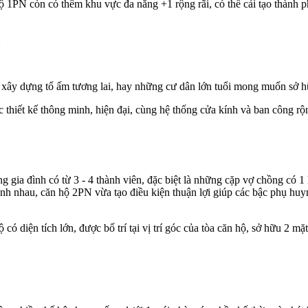
hộ 1PN còn có thêm khu vực đa năng +1 rộng rãi, có thể cải tạo thành p
y dựng tổ ấm tương lai, hay những cư dân lớn tuổi mong muốn sở hữu m
thiết kế thông minh, hiện đại, cùng hệ thống cửa kính và ban công r
 gia đình có từ 3 - 4 thành viên, đặc biệt là những cặp vợ chồng có 
ạnh nhau, căn hộ 2PN vừa tạo điều kiện thuận lợi giúp các bậc phụ huyn
diện tích lớn, được bố trí tại vị trí góc của tòa căn hộ, sở hữu 2 mặt