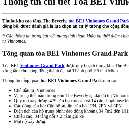
Thông tin chi tiết Tòa BE1 Vi
Thuộc khu cao tầng The Beverly,
tòa BE1 Vinhomes Grand Par
đồng bộ, được đánh giá là lựa chọn an cư lý tưởng cho cộng đồn
* Các thông tin trong bài viết mang tính tham khảo tại thời điểm chia 
tư Vinhomes.
Tổng quan tòa BE1 Vinhomes Grand Park
Tòa BE1
Vinhomes Grand Park
được quy hoạch trong khu The Bev
xứng tầm cho cộng đồng thành đạt tại Thành phố Hồ Chí Minh.
Thông tin tổng quan
tòa BE1 Vinhomes Grand Park
như sau:
Chủ đầu tư: Vinhomes
Vị trí cụ thể: nằm trong khu The Beverly tại đại đô thị Vinho
Quy mô xây dựng: 479 căn hộ cao cấp và 14 căn shophouse hi
Các dòng căn hộ: Căn hộ studio, căn hộ 1PN, 2PN và 3PN
Diện tích căn hộ trung bình: dao động khoảng 34,7m2 đến 10
Chiều cao: 34 tầng nổi + 2 hầm gửi xe
Mật độ xây dựng: