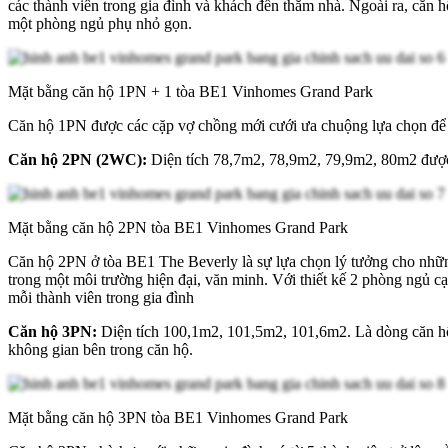
các thành viên trong gia đình và khách đến thăm nhà. Ngoài ra, căn 
một phòng ngủ phụ nhỏ gọn.
Mặt bằng căn hộ 1PN + 1 tòa BE1 Vinhomes Grand Park
Căn hộ 1PN được các cặp vợ chồng mới cưới ưa chuộng lựa chọn để xâ
Căn hộ 2PN (2WC):
Diện tích 78,7m2, 78,9m2, 79,9m2, 80m2 được 
Mặt bằng căn hộ 2PN tòa BE1 Vinhomes Grand Park
Căn hộ 2PN ở tòa BE1 The Beverly là sự lựa chọn lý tưởng cho những
trong một môi trường hiện đại, văn minh. Với thiết kế 2 phòng ngủ c
mỗi thành viên trong gia đình
Căn hộ 3PN:
Diện tích 100,1m2, 101,5m2, 101,6m2. Là dòng căn hộ có 
không gian bên trong căn hộ.
Mặt bằng căn hộ 3PN tòa BE1 Vinhomes Grand Park