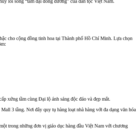
 huy lối sống “tam đại đồng đường” của dân tộc Việt Nam.
t bậc cho cộng đồng tinh hoa tại Thành phố Hồ Chí Minh. Lựa chọn
ồm:
g cấp xứng tầm cùng Đại lộ ánh sáng độc đáo và đẹp mắt.
Mall 3 tầng. Nơi đây quy tụ hàng loạt nhà hàng với đa dạng văn hóa
 - một trong những đơn vị giáo dục hàng đầu Việt Nam với chương