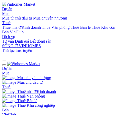
Dự án
Mua
Mua từ chủ đầu tư
Mua chuyển nhượng
Thuê
Thuê nhà ở/Kinh doanh
Thuê Văn phòng
Thuê Bán lẻ
Thuê Khu côn
Bán
VinClub
Dịch vụ
Tư vấn
Định giá Bất động sản
SỐNG Ở VINHOMES
Thủ tục trực tuyến
Dự án
Mua
Mua chuyển nhượng
Mua chủ đầu tư
Thuê
Thuê nhà ở/Kinh doanh
Thuê Văn phòng
Thuê Bán lẻ
Thuê Khu công nghiệp
Bán
VinClub