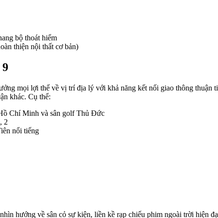
hang bộ thoát hiểm
àn thiện nội thất cơ bản)
 9
 mọi lợi thế về vị trí địa lý với khả năng kết nối giao thông thuận t
ận khác. Cụ thể:
 Hồ Chí Minh và sân golf Thủ Đức
, 2
iên nổi tiếng
ìn hướng về sân cỏ sự kiện, liền kề rạp chiếu phim ngoài trời hiện đạ