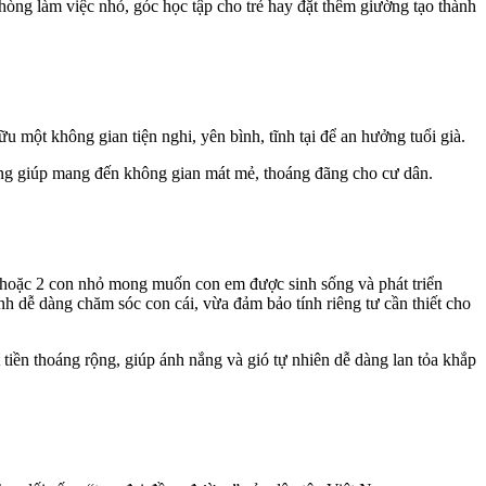
hòng làm việc nhỏ, góc học tập cho trẻ hay đặt thêm giường tạo thành
ột không gian tiện nghi, yên bình, tĩnh tại để an hưởng tuổi già.
ộng giúp mang đến không gian mát mẻ, thoáng đãng cho cư dân.
1 hoặc 2 con nhỏ mong muốn con em được sinh sống và phát triển
h dễ dàng chăm sóc con cái, vừa đảm bảo tính riêng tư cần thiết cho
 tiền thoáng rộng, giúp ánh nắng và gió tự nhiên dễ dàng lan tỏa khắp