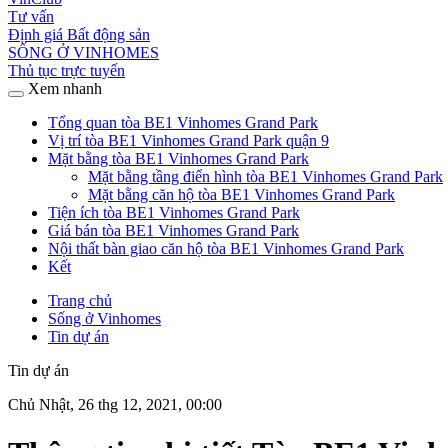
Tư vấn
Định giá Bất động sản
SỐNG Ở VINHOMES
Thủ tục trực tuyến
Xem nhanh
Tổng quan tòa BE1 Vinhomes Grand Park
Vị trí tòa BE1 Vinhomes Grand Park quận 9
Mặt bằng tòa BE1 Vinhomes Grand Park
Mặt bằng tầng điển hình tòa BE1 Vinhomes Grand Park
Mặt bằng căn hộ tòa BE1 Vinhomes Grand Park
Tiện ích tòa BE1 Vinhomes Grand Park
Giá bán tòa BE1 Vinhomes Grand Park
Nội thất bàn giao căn hộ tòa BE1 Vinhomes Grand Park
Kết
Trang chủ
Sống ở Vinhomes
Tin dự án
Tin dự án
Chủ Nhật, 26 thg 12, 2021, 00:00