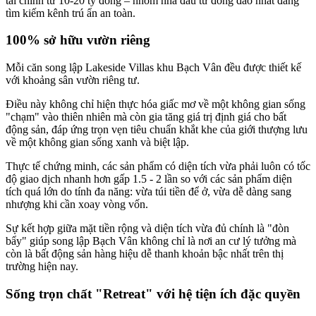
tài chính từ 10-20 tỷ đồng – nhóm nhà đầu tư đông đảo nhất đang
tìm kiếm kênh trú ẩn an toàn.
100% sở hữu vườn riêng
Mỗi căn song lập Lakeside Villas khu Bạch Vân đều được thiết kế
với khoảng sân vườn riêng tư.
Điều này không chỉ hiện thực hóa giấc mơ về một không gian sống
"chạm" vào thiên nhiên mà còn gia tăng giá trị định giá cho bất
động sản, đáp ứng trọn vẹn tiêu chuẩn khắt khe của giới thượng lưu
về một không gian sống xanh và biệt lập.
Thực tế chứng minh, các sản phẩm có diện tích vừa phải luôn có tốc
độ giao dịch nhanh hơn gấp 1.5 - 2 lần so với các sản phẩm diện
tích quá lớn do tính đa năng: vừa túi tiền để ở, vừa dễ dàng sang
nhượng khi cần xoay vòng vốn.
Sự kết hợp giữa mặt tiền rộng và diện tích vừa đủ chính là "đòn
bẩy" giúp song lập Bạch Vân không chỉ là nơi an cư lý tưởng mà
còn là bất động sản hàng hiệu dễ thanh khoản bậc nhất trên thị
trường hiện nay.
Sống trọn chất "Retreat" với hệ tiện ích đặc quyền