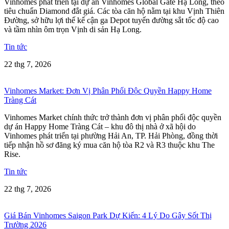
Vinhomes phát triển tại dự án Vinhomes Global Gate Hạ Long, theo
tiêu chuẩn Diamond đắt giá. Các tòa căn hộ nằm tại khu Vịnh Thiên
Đường, sở hữu lợi thế kế cận ga Depot tuyến đường sắt tốc độ cao
và tầm nhìn ôm trọn Vịnh di sản Hạ Long.
Tin tức
22 thg 7, 2026
Vinhomes Market: Đơn Vị Phân Phối Độc Quyền Happy Home
Tràng Cát
Vinhomes Market chính thức trở thành đơn vị phân phối độc quyền
dự án Happy Home Tràng Cát – khu đô thị nhà ở xã hội do
Vinhomes phát triển tại phường Hải An, TP. Hải Phòng, đồng thời
tiếp nhận hồ sơ đăng ký mua căn hộ tòa R2 và R3 thuộc khu The
Rise.
Tin tức
22 thg 7, 2026
Giá Bán Vinhomes Saigon Park Dự Kiến: 4 Lý Do Gây Sốt Thị
Trường 2026