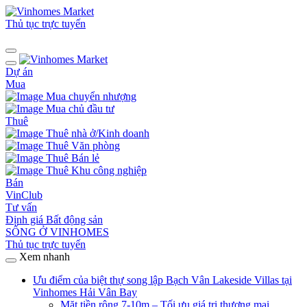
Thủ tục trực tuyến
Dự án
Mua
Mua chuyển nhượng
Mua chủ đầu tư
Thuê
Thuê nhà ở/Kinh doanh
Thuê Văn phòng
Thuê Bán lẻ
Thuê Khu công nghiệp
Bán
VinClub
Tư vấn
Định giá Bất động sản
SỐNG Ở VINHOMES
Thủ tục trực tuyến
Xem nhanh
Ưu điểm của biệt thự song lập Bạch Vân Lakeside Villas tại
Vinhomes Hải Vân Bay
Mặt tiền rộng 7-10m – Tối ưu giá trị thương mại