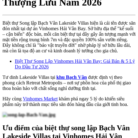
Thượng Lưu Năm 2026
Biệt thự Song lập Bạch Vân Lakeside Villas hiện là cái tên được săn
đón nhất tại dự án Vinhomes Hải Vân Bay. Sở hữu địa thế "kế suối
– cận biển" độc bản, mỗi căn biệt thự tại đây gây ấn tượng mạnh với
mặt tiền rộng trung bình 7m và đặc quyền 100% sân vườn riêng.
Đây không chỉ là "bảo vật truyền đời" nhờ pháp lý sở hữu lâu dài,
mà còn là tọa độ an cư và kinh doanh lý tưởng cho gia chủ.
Biệt Thự Song Lập Vinhomes Hải Vân Bay: Giá Bán & 5 Lý
Do Đầu Tư 2026
Tư dinh Lakeside Villas tại
khu Bạch Vân
được định vị theo
phong cách Retreat Metropolis – nơi sự phồn hoa của phố thị giao
thoa hoàn hảo với chất sống nghỉ dưỡng tĩnh tại.
Hãy cùng
Vinhomes Market
khám phá ngay 5 lý do khiến siêu
phẩm này trở thành mục tiêu săn đón hàng đầu của giới tinh hoa.
Ưu điểm của biệt thự song lập Bạch Vân
Lakeside Villas tại Vinhomes Hải Vân