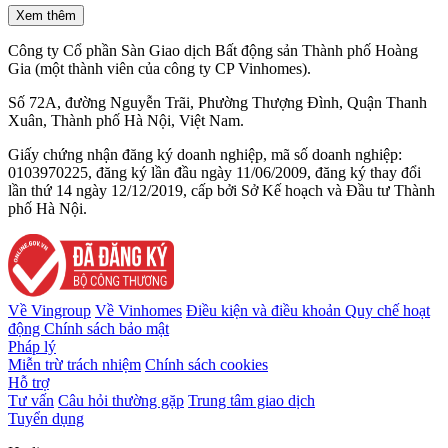
Xem thêm
Công ty Cổ phần Sàn Giao dịch Bất động sản Thành phố Hoàng
Gia (một thành viên của công ty CP Vinhomes).
Số 72A, đường Nguyễn Trãi, Phường Thượng Đình, Quận Thanh
Xuân, Thành phố Hà Nội, Việt Nam.
Giấy chứng nhận đăng ký doanh nghiệp, mã số doanh nghiệp:
0103970225, đăng ký lần đầu ngày 11/06/2009, đăng ký thay đổi
lần thứ 14 ngày 12/12/2019, cấp bởi Sở Kế hoạch và Đầu tư Thành
phố Hà Nội.
Về Vingroup
Về Vinhomes
Điều kiện và điều khoản
Quy chế hoạt
động
Chính sách bảo mật
Pháp lý
Miễn trừ trách nhiệm
Chính sách cookies
Hỗ trợ
Tư vấn
Câu hỏi thường gặp
Trung tâm giao dịch
Tuyển dụng