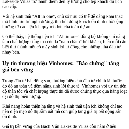
Lakeside Villas trở thành điểm đến lý tưởng cho tệp khách du lịch
cao cấp.
Với hệ sinh thái "All-in-one", chủ sở hữu có thể dễ dàng khai thác
mô hình lưu trú nghỉ dưỡng, thu hút dòng khách ổn định nhờ cộng
hưởng từ các tiện ích quy mô lớn của toàn dự án.
Có thể thấy, hệ thống tiện ích "All-in-one" đồng bộ không chỉ nâng
tầm chất lượng sống mà còn là "nam châm" hút khách, biến mỗi căn
biệt thự thành một cỗ máy sinh lời tự động cho những nhà đầu tư
nhạy bén.
Uy tín thương hiệu Vinhomes: "Bảo chứng" tăng
giá bền vững
Trong đầu tư bất động sản, thương hiệu chủ đầu tư chính là thước
đo độ an toàn và tiềm năng sinh lời thực tế. Vinhomes với uy tín tiến
độ thần tốc và chất lượng thực thi đã được chứng thực qua hàng loạt
đại đô thị biểu tượng.
Khả năng hoàn thiện hạ tầng và hệ sinh thái tiện ích không chỉ tạo
nên diện mạo đô thị sầm uất mà còn giúp tăng giá trị bất động sản
ổn định.
Giá trị bền vững của Bạch Vân Lakeside Villas còn nằm ở tiêu