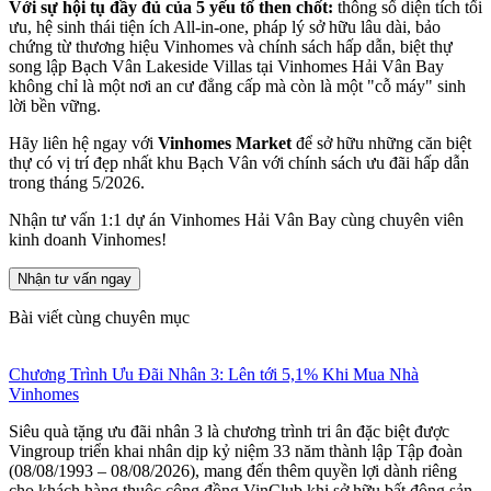
Với sự hội tụ đầy đủ của 5 yếu tố then chốt:
thông số diện tích tối
ưu, hệ sinh thái tiện ích All-in-one, pháp lý sở hữu lâu dài, bảo
chứng từ thương hiệu Vinhomes và chính sách hấp dẫn, biệt thự
song lập Bạch Vân Lakeside Villas tại Vinhomes Hải Vân Bay
không chỉ là một nơi an cư đẳng cấp mà còn là một "cỗ máy" sinh
lời bền vững.
Hãy liên hệ ngay với
Vinhomes Market
để sở hữu những căn biệt
thự có vị trí đẹp nhất khu Bạch Vân với chính sách ưu đãi hấp dẫn
trong tháng 5/2026.
Nhận tư vấn 1:1 dự án Vinhomes Hải Vân Bay cùng chuyên viên
kinh doanh Vinhomes!
Nhận tư vấn ngay
Bài viết cùng chuyên mục
Chương Trình Ưu Đãi Nhân 3: Lên tới 5,1% Khi Mua Nhà
Vinhomes
Siêu quà tặng ưu đãi nhân 3 là chương trình tri ân đặc biệt được
Vingroup triển khai nhân dịp kỷ niệm 33 năm thành lập Tập đoàn
(08/08/1993 – 08/08/2026), mang đến thêm quyền lợi dành riêng
cho khách hàng thuộc cộng đồng VinClub khi sở hữu bất động sản