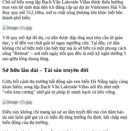
Chủ sở hữu song lập Bạch Vân Lakeside Villas được thừa hưởng
trọn vẹn hệ sinh thái tiện ích đẳng cấp tại dự án Vinhomes Hải Vân
Bay quy mô 512,16ha, mở ra chất sống thượng lưu khác biệt bên
thành phố biển.
Với quy mô đại đô thị, cư dân được đáp ứng mọi nhu cầu từ giáo
dục, y tế đến vui chơi giải trí ngay ngưỡng cửa. Tại đây, cư dân
không chỉ sở hữu một căn biệt thự mà là sở hữu cả một phong cách
sống "Retreat" – nơi mỗi ngày trôi qua đều là một kỳ nghỉ dưỡng 5
sao giữa lòng thung lũng.
Sở hữu lâu dài – Tài sản truyền đời
Giữa bối cảnh thị trường bất động sản ven biển Đà Nẵng ngày càng
khan hiếm, song lập Bạch Vân Lakeside Villas nổi lên như một
"viên kim cương" nhờ giá trị pháp lý minh bạch và bền vững.
Điều này không chỉ mang lại sự an tâm tuyệt đối mà còn đảm bảo
tài sản luôn giữ giá và có biên độ tăng trưởng ổn định, bất chấp mọi
biến động của thị trường.