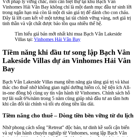
Với pháp lý vững chắc, mỗi căn biệt thự tại khu Bạch Vân
Vinhomes Hải Vân Bay không chỉ là một danh mục đầu tư sinh lời
trong ngắn hạn mà còn là một di sản giá trị để dành cho con cháu.
Đây là lời cam kết về một tương lai tài chính vững vàng, nơi giá trị
tinh thần và vật chất được bảo tồn qua nhiều thế hệ.
Tìm hiểu giá bán mới nhất khi mua Bạch Vân Lakeside
Villas tại:
Vinhomes Hải Vân Bay
Tiềm năng khi đầu tư song lập Bạch Vân
Lakeside Villas dự án Vinhomes Hải Vân
Bay
Bạch Vân Lakeside Villas mang tiềm năng gia tăng giá trị và khai
thác cho thuê nhờ không gian nghỉ dưỡng hiếm có, hệ tiện ích All-
in-one đồng bộ cùng uy tín vận hành từ Vinhomes. Chính sách hỗ
trợ lãi suất 6%/năm trong 5 năm cũng giúp nhà đầu tư an tâm hơn
khi cân đối tài chính và tối ưu dòng tiền lâu dài.
Tiềm năng cho thuê – Dòng tiền bền vững từ du lịch
Nhờ phong cách sống "Retreat" độc bản, tư dinh kề suối cận biển
và sự vận hành chuyên nghiệp từ Vinhomes, song lập Bạch Vân