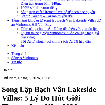
Diện tích trung bình 140m2
100% sở hữu vườn riêng
Sống trọn chất "Retreat" với hệ tiện ích đặc quyền
Sở hữu lâu dài – Tài sản truyền đời
Tiềm năng khi đầu tư song lập Bạch Vân Lakeside Villas dự
án Vinhomes Hải Vân Bay
Tiềm năng cho thuê – Dòng tiền bền vững từ du lịch
Uy tín thương hiệu Vinhomes: "Bảo chứng" tăng giá
bền vững
Tối ưu lợi nhuận với chính sách ưu đãi hấp dẫn
Kết luận
Trang chủ
Sống ở Vinhomes
Tin tức
Tin tức
Thứ Năm, 07 thg 5, 2026, 15:08
Song Lập Bạch Vân Lakeside
Villas: 5 Lý Do Hút Giới