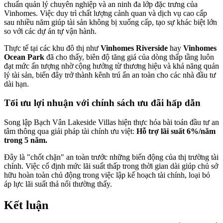
chuẩn quản lý chuyên nghiệp và an ninh đa lớp đặc trưng của
Vinhomes. Việc duy trì chất lượng cảnh quan và dịch vụ cao cấp
sau nhiều năm giúp tài sản không bị xuống cấp, tạo sự khác biệt lớn
so với các dự án tự vận hành.
Thực tế tại các khu đô thị như
Vinhomes Riverside
hay
Vinhomes
Ocean Park
đã cho thấy, biên độ tăng giá của dòng thấp tầng luôn
đạt mức ấn tượng nhờ cộng hưởng từ thương hiệu và khả năng quản
lý tài sản, biến đây trở thành kênh trú ẩn an toàn cho các nhà đầu tư
dài hạn.
Tối ưu lợi nhuận với chính sách ưu đãi hấp dẫn
Song lập Bạch Vân Lakeside Villas hiện thực hóa bài toán đầu tư an
tâm thông qua giải pháp tài chính ưu việt:
Hỗ trợ lãi suất 6%/năm
trong 5 năm.
Đây là "chốt chặn" an toàn trước những biến động của thị trường tài
chính. Việc cố định mức lãi suất thấp trong thời gian dài giúp chủ sở
hữu hoàn toàn chủ động trong việc lập kế hoạch tài chính, loại bỏ
áp lực lãi suất thả nổi thường thấy.
Kết luận