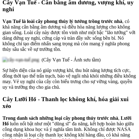
Cây Vạn Tuế - Cân bằng âm dương, vượng khí, uy
nghi
Vạn Tuế là loài cây phong thủy lý tưởng trồng trước nhà
, có
khả năng cân bằng âm dương và điều hòa năng lượng cho không
gian sống. Loài cây này được tôn vinh như một bậc "lão tướng" với
dáng đứng uy nghi, cứng cáp và tràn đầy sức sống bền bỉ. Nó
không chỉ tạo điểm nhấn sang trọng mà còn mang ý nghĩa phong
thủy sâu sắc về sự trường tồn.
(Cây Vạn Tuế - Ảnh sưu tầm)
Sự hiện diện của nó giúp vượng khí, thu hút năng lượng tích cực,
đồng thời tạo thế trấn trạch, bảo vệ ngôi nhà khỏi những điều không
may. Vẻ uy nghi của cây còn biểu trưng cho sự vững vàng, quyền
uy và trường thọ cho gia chủ.
Cây Lưỡi Hổ - Thanh lọc không khí, hóa giải xui
xẻo
Trong danh sách những loại cây phong thủy trước nhà
,
Lưỡi
Hổ
luôn nổi bật như một "dũng sĩ" đa năng, kết hợp hoàn hảo giữa
công dụng khoa học và ý nghĩa tâm linh. Không chỉ được NASA
công nhận là loại cây thanh lọc không khí hàng đầu, có khả năng