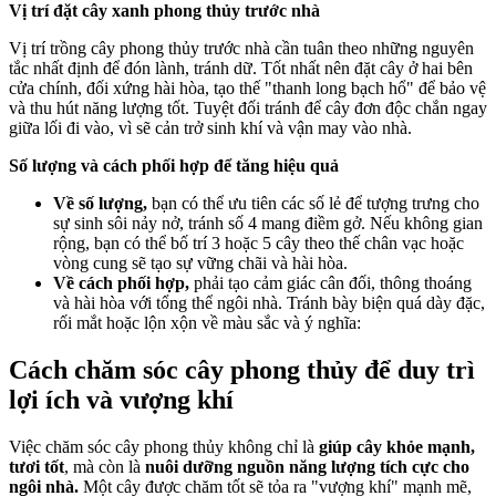
Vị trí đặt cây xanh phong thủy trước nhà
Vị trí trồng cây phong thủy trước nhà cần tuân theo những nguyên
tắc nhất định để đón lành, tránh dữ. Tốt nhất nên đặt cây ở hai bên
cửa chính, đối xứng hài hòa, tạo thế "thanh long bạch hổ" để bảo vệ
và thu hút năng lượng tốt. Tuyệt đối tránh để cây đơn độc chắn ngay
giữa lối đi vào, vì sẽ cản trở sinh khí và vận may vào nhà.
Số lượng và cách phối hợp để tăng hiệu quả
Về số lượng,
bạn có thể ưu tiên các số lẻ để tượng trưng cho
sự sinh sôi nảy nở, tránh số 4 mang điềm gở. Nếu không gian
rộng, bạn có thể bố trí 3 hoặc 5 cây theo thế chân vạc hoặc
vòng cung sẽ tạo sự vững chãi và hài hòa.
Về cách phối hợp,
phải tạo cảm giác cân đối, thông thoáng
và hài hòa với tổng thể ngôi nhà. Tránh bày biện quá dày đặc,
rối mắt hoặc lộn xộn về màu sắc và ý nghĩa:
Cách chăm sóc cây phong thủy để duy trì
lợi ích và vượng khí
Việc chăm sóc cây phong thủy không chỉ là
giúp cây khỏe mạnh,
tươi tốt
, mà còn là
nuôi dưỡng nguồn năng lượng tích cực cho
ngôi nhà.
Một cây được chăm tốt sẽ tỏa ra "vượng khí" mạnh mẽ,