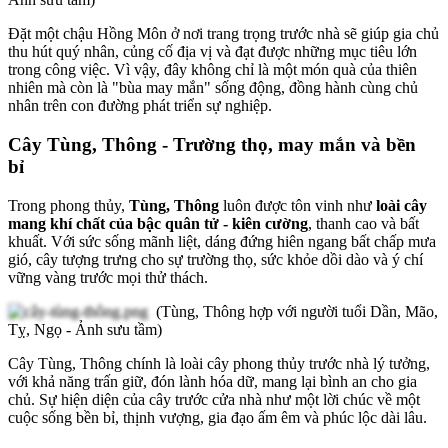
Đặt một chậu Hồng Môn ở nơi trang trọng trước nhà sẽ giúp gia chủ
thu hút quý nhân, củng cố địa vị và đạt được những mục tiêu lớn
trong công việc. Vì vậy, đây không chỉ là một món quà của thiên
nhiên mà còn là "bùa may mắn" sống động, đồng hành cùng chủ
nhân trên con đường phát triển sự nghiệp.
Cây Tùng, Thông - Trường thọ, may mắn và bền
bỉ
Trong phong thủy,
Tùng, Thông
luôn được tôn vinh như
loài cây
mang khí chất của bậc quân tử - kiên cường
, thanh cao và bất
khuất. Với sức sống mãnh liệt, dáng đứng hiên ngang bất chấp mưa
gió, cây tượng trưng cho sự trường thọ, sức khỏe dồi dào và ý chí
vững vàng trước mọi thử thách.
(Tùng, Thông hợp với người tuổi Dần, Mão,
Tỵ, Ngọ - Ảnh sưu tầm)
Cây Tùng, Thông chính là loài cây phong thủy trước nhà lý tưởng,
với khả năng trấn giữ, đón lành hóa dữ, mang lại bình an cho gia
chủ. Sự hiện diện của cây trước cửa nhà như một lời chúc về một
cuộc sống bền bỉ, thịnh vượng, gia đạo ấm êm và phúc lộc dài lâu.