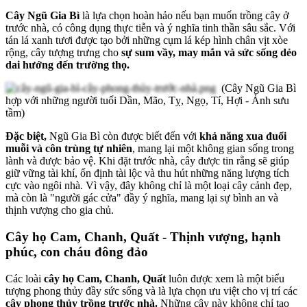
Cây Ngũ Gia Bì
là lựa chọn hoàn hảo nếu bạn muốn trồng cây ở
trước nhà, có công dụng thực tiễn và ý nghĩa tinh thần sâu sắc. Với
tán lá xanh tươi được tạo bởi những cụm lá kép hình chân vịt xòe
rộng, cây tượng trưng cho
sự sum vầy, may mắn và sức sống dẻo
dai hướng đến trường thọ.
(Cây Ngũ Gia Bì
hợp với những người tuổi Dần, Mão, Tỵ, Ngọ, Tí, Hợi - Ảnh sưu
tầm)
Đặc biệt,
Ngũ Gia Bì còn được biết đến với
khả năng xua đuổi
muỗi và côn trùng tự nhiên
, mang lại một không gian sống trong
lành và được bảo vệ. Khi đặt trước nhà, cây được tin rằng sẽ giúp
giữ vững tài khí, ổn định tài lộc và thu hút những năng lượng tích
cực vào ngôi nhà. Vì vậy, đây không chỉ là một loại cây cảnh đẹp,
mà còn là "người gác cửa" đầy ý nghĩa, mang lại sự bình an và
thịnh vượng cho gia chủ.
Cây họ Cam, Chanh, Quất - Thịnh vượng, hạnh
phúc, con cháu đông đảo
Các loài
cây họ Cam, Chanh, Quất
luôn được xem là một biểu
tượng phong thủy đầy sức sống và là lựa chọn ưu việt cho vị trí các
cây phong thủy trồng trước nhà.
Những cây này không chỉ tạo