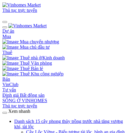
Thủ tục trực tuyến
Dự án
Mua
Mua chuyển nhượng
Mua chủ đầu tư
Thuê
Thuê nhà ở/Kinh doanh
Thuê Văn phòng
Thuê Bán lẻ
Thuê Khu công nghiệp
Bán
VinClub
Tư vấn
Định giá Bất động sản
SỐNG Ở VINHOMES
Thủ tục trực tuyến
Xem nhanh
Danh sách 15 cây phong thủy trồng trước nhà tăng vượng
khí, tài lộc
Cây Lộc Vừng - Biểu tượng tài lộc, bình an gia đình