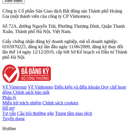
Xem thêm
Công ty Cổ phần Sàn Giao dịch Bất động sản Thành phố Hoàng
Gia (một thành viên của công ty CP Vinhomes).
Số 72A, đường Nguyễn Trãi, Phường Thượng Đình, Quận Thanh
Xuân, Thành phố Hà Nội, Việt Nam.
Giấy chứng nhận đăng ký doanh nghiệp, mã số doanh nghiệp:
0103970225, đăng ký lần đầu ngày 11/06/2009, đăng ký thay đổi
lần thứ 14 ngày 12/12/2019, cấp bởi Sở Kế hoạch và Đầu tư Thành
phố Hà Nội.
Về Vingroup
Về Vinhomes
Điều kiện và điều khoản
Quy chế hoạt
động
Chính sách bảo mật
Pháp lý
Miễn trừ trách nhiệm
Chính sách cookies
Hỗ trợ
Tư vấn
Câu hỏi thường gặp
Trung tâm giao dịch
Tuyển dụng
Hotline