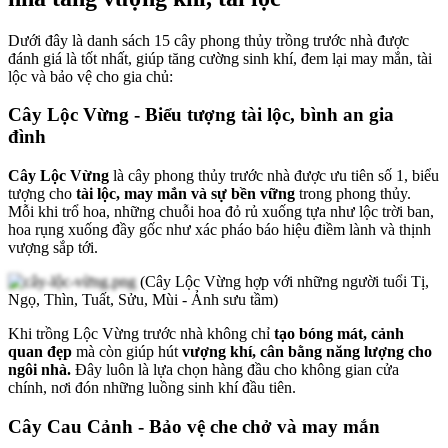
Dưới đây là danh sách 15 cây phong thủy trồng trước nhà được
đánh giá là tốt nhất, giúp tăng cường sinh khí, đem lại may mắn, tài
lộc và bảo vệ cho gia chủ:
Cây Lộc Vừng - Biểu tượng tài lộc, bình an gia
đình
Cây Lộc Vừng
là cây phong thủy trước nhà được ưu tiên số 1, biểu
tượng cho
tài lộc, may mắn và sự bền vững
trong phong thủy.
Mỗi khi trổ hoa, những chuỗi hoa đỏ rủ xuống tựa như lộc trời ban,
hoa rụng xuống đầy gốc như xác pháo báo hiệu điềm lành và thịnh
vượng sắp tới.
(Cây Lộc Vừng hợp với những người tuổi Tị,
Ngọ, Thìn, Tuất, Sửu, Mùi - Ảnh sưu tầm)
Khi trồng Lộc Vừng trước nhà không chỉ
tạo bóng mát, cảnh
quan đẹp
mà còn giúp hút
vượng khí, cân bằng năng lượng cho
ngôi nhà.
Đây luôn là lựa chọn hàng đầu cho không gian cửa
chính, nơi đón những luồng sinh khí đầu tiên.
Cây Cau Cảnh - Bảo vệ che chở và may mắn