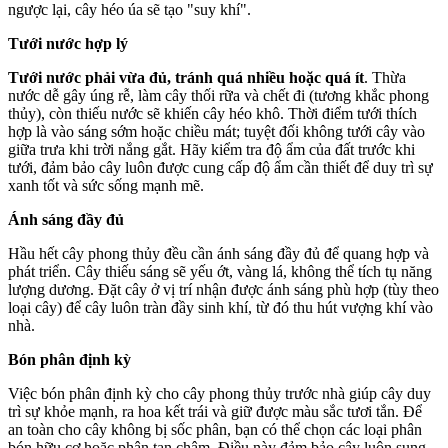
ngược lại, cây héo úa sẽ tạo "suy khí".
Tưới nước hợp lý
Tưới nước phải vừa đủ, tránh quá nhiều hoặc quá ít
. Thừa
nước dễ gây úng rễ, làm cây thối rữa và chết đi (tương khắc phong
thủy), còn thiếu nước sẽ khiến cây héo khô. Thời điểm tưới thích
hợp là vào sáng sớm hoặc chiều mát; tuyệt đối không tưới cây vào
giữa trưa khi trời nắng gắt. Hãy kiểm tra độ ẩm của đất trước khi
tưới, đảm bảo cây luôn được cung cấp độ ẩm cần thiết để duy trì sự
xanh tốt và sức sống mạnh mẽ.
Ánh sáng đầy đủ
Hầu hết cây phong thủy đều cần ánh sáng đầy đủ để quang hợp và
phát triển. Cây thiếu sáng sẽ yếu ớt, vàng lá, không thể tích tụ năng
lượng dương. Đặt cây ở vị trí nhận được ánh sáng phù hợp (tùy theo
loại cây) để cây luôn tràn đầy sinh khí, từ đó thu hút vượng khí vào
nhà.
Bón phân định kỳ
Việc bón phân định kỳ cho cây phong thủy trước nhà giúp cây duy
trì sự khỏe mạnh, ra hoa kết trái và giữ được màu sắc tươi tắn. Để
an toàn cho cây không bị sốc phân, bạn có thể chọn các loại phân
bón hữu cơ hoặc phân tan chậm. Điều này đảm bảo cây luôn sung