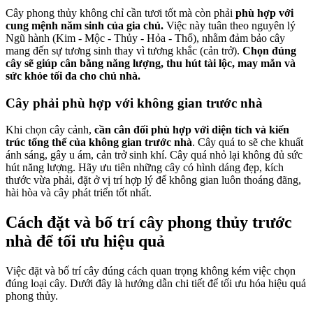
Cây phong thủy không chỉ cần tươi tốt mà còn phải
phù hợp với
cung mệnh năm sinh của gia chủ.
Việc này tuân theo nguyên lý
Ngũ hành (Kim - Mộc - Thủy - Hỏa - Thổ), nhằm đảm bảo cây
mang đến sự tương sinh thay vì tương khắc (cản trở).
Chọn đúng
cây sẽ giúp cân bằng năng lượng, thu hút tài lộc, may mắn và
sức khỏe tối đa cho chủ nhà.
Cây phải phù hợp với không gian trước nhà
Khi chọn cây cảnh,
cần cân đối phù hợp với diện tích và kiến
trúc tổng thể của không gian trước nhà
. Cây quá to sẽ che khuất
ánh sáng, gây u ám, cản trở sinh khí. Cây quá nhỏ lại không đủ sức
hút năng lượng. Hãy ưu tiên những cây có hình dáng đẹp, kích
thước vừa phải, đặt ở vị trí hợp lý để không gian luôn thoáng đãng,
hài hòa và cây phát triển tốt nhất.
Cách đặt và bố trí cây phong thủy trước
nhà để tối ưu hiệu quả
Việc đặt và bố trí cây đúng cách quan trọng không kém việc chọn
đúng loại cây. Dưới đây là hướng dẫn chi tiết để tối ưu hóa hiệu quả
phong thủy.