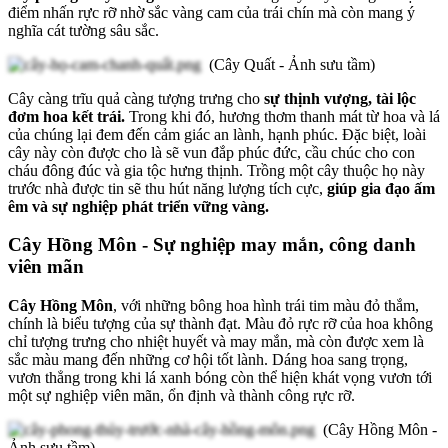
điểm nhấn rực rỡ nhờ sắc vàng cam của trái chín mà còn mang ý
nghĩa cát tường sâu sắc.
(Cây Quất - Ảnh sưu tầm)
Cây càng trĩu quả càng tượng trưng cho
sự thịnh vượng, tài lộc
đơm hoa kết trái.
Trong khi đó, hương thơm thanh mát từ hoa và lá
của chúng lại đem đến cảm giác an lành, hạnh phúc. Đặc biệt, loài
cây này còn được cho là sẽ vun đắp phúc đức, cầu chúc cho con
cháu đông đúc và gia tộc hưng thịnh. Trồng một cây thuộc họ này
trước nhà được tin sẽ thu hút năng lượng tích cực,
giúp gia đạo ấm
êm và sự nghiệp phát triển vững vàng.
Cây Hồng Môn - Sự nghiệp may mắn, công danh
viên mãn
Cây Hồng Môn
, với những bông hoa hình trái tim màu đỏ thắm,
chính là biểu tượng của sự thành đạt. Màu đỏ rực rỡ của hoa không
chỉ tượng trưng cho nhiệt huyết và may mắn, mà còn được xem là
sắc màu mang đến những cơ hội tốt lành. Dáng hoa sang trọng,
vươn thẳng trong khi lá xanh bóng còn thể hiện khát vọng vươn tới
một sự nghiệp viên mãn, ổn định và thành công rực rỡ.
(Cây Hồng Môn -
Ảnh sưu tầm)