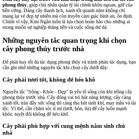
phong thủy
, giúp chủ nhân quản lý tài chính khôn ngoan, giữ của
bền vững. Dáng cây thanh lịch, xanh tốt quanh năm không chỉ
mang lại vẻ đẹp tự nhiên mà còn truyền cảm giác bình an, ổn định.
Chính vì vậy, Kim Ngân luôn là lựa chọn hoàn hảo cho những ai
mong muốn sự nghiệp thăng tiến và cuộc sống dư dả.
Những nguyên tắc quan trọng khi chọn
cây phong thủy trước nhà
Để phát huy tối đa tác dụng phong thủy và tránh phản tác dụng, bạn
cần ghi nhớ những nguyên tắc khi chọn cây dưới đây:
Cây phải tươi tốt, không để héo khô
Nguyên tắc "Sống - Khỏe - Đẹp" là yếu tố sống còn khi trồng cây
phong thủy trước nhà. Cây đóng vai trò hút năng lượng; cây càng
xanh tốt, tràn đầy sức sống thì càng thu hút sinh khí, may mắn và tài
lộc. Vì thế, cần chăm sóc tỉ mỉ (tưới, bón, tỉa) để cây luôn mạnh
khỏe, tuyệt đối không để héo khô
Cây phải phù hợp với cung mệnh năm sinh chủ
nhà