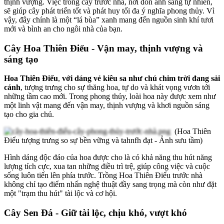
thịnh vượng. Việc trồng cây trước nhà, nơi đón ánh sáng tự nhiên,
sẽ giúp cây phát triển tốt và phát huy tối đa ý nghĩa phong thủy. Vì
vậy, đây chính là một “lá bùa” xanh mang đến nguồn sinh khí tươi
mới và bình an cho ngôi nhà của bạn.
Cây Hoa Thiên Điểu - Vận may, thịnh vượng và
sáng tạo
Hoa Thiên Điểu
,
với dáng vẻ kiêu sa như chú chim trời đang sải
cánh
, tượng trưng cho sự thăng hoa, tự do và khát vọng vươn tới
những tầm cao mới. Trong phong thủy, loài hoa này được xem như
một linh vật mang đến vận may, thịnh vượng và khơi nguồn sáng
tạo cho gia chủ.
(Hoa Thiên
Điểu tượng trưng so sự bền vững và tahnfh đạt - Ảnh sưu tầm)
Hình dáng độc đáo của hoa được cho là có khả năng thu hút năng
lượng tích cực, xua tan những điều trì trệ, giúp công việc và cuộc
sống luôn tiến lên phía trước. Trồng Hoa Thiên Điểu trước nhà
không chỉ tạo điểm nhấn nghệ thuật đầy sang trọng mà còn như đặt
một "trạm thu hút" tài lộc và cơ hội.
Cây Sen Đá - Giữ tài lộc, chịu khó, vượt khó