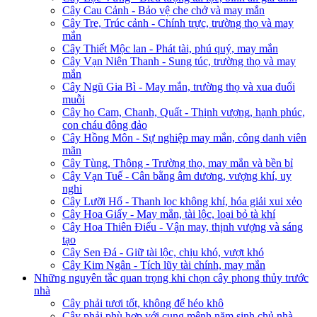
Cây Cau Cảnh - Bảo vệ che chở và may mắn
Cây Tre, Trúc cảnh - Chính trực, trường thọ và may
mắn
Cây Thiết Mộc lan - Phát tài, phú quý, may mắn
Cây Vạn Niên Thanh - Sung túc, trường thọ và may
mắn
Cây Ngũ Gia Bì - May mắn, trường thọ và xua đuổi
muỗi
Cây họ Cam, Chanh, Quất - Thịnh vượng, hạnh phúc,
con cháu đông đảo
Cây Hồng Môn - Sự nghiệp may mắn, công danh viên
mãn
Cây Tùng, Thông - Trường thọ, may mắn và bền bỉ
Cây Vạn Tuế - Cân bằng âm dương, vượng khí, uy
nghi
Cây Lưỡi Hổ - Thanh lọc không khí, hóa giải xui xẻo
Cây Hoa Giấy - May mắn, tài lộc, loại bỏ tà khí
Cây Hoa Thiên Điểu - Vận may, thịnh vượng và sáng
tạo
Cây Sen Đá - Giữ tài lộc, chịu khó, vượt khó
Cây Kim Ngân - Tích lũy tài chính, may mắn
Những nguyên tắc quan trọng khi chọn cây phong thủy trước
nhà
Cây phải tươi tốt, không để héo khô
Cây phải phù hợp với cung mệnh năm sinh chủ nhà