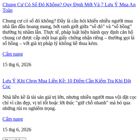
Chung Cư Có Sổ Đỏ Không? Quy Định Mới Và 7 Lưu Ý Mua An
Toàn
Chung cư có sổ đỏ không? Đây là câu hỏi khiến nhiều người mua
nhà lần đầu hoang mang, bởi ranh giới giữa “sổ đỏ” và “sổ hồng”
thường bị nhầm lẫn. Thực tế, pháp luật hiện hành quy định căn hộ
chung cư được cấp một loại giấy chứng nhận riêng – thường gọi là
sổ hồng – với giá trị pháp lý không hề thua kém.
Cẩm nang
15 thg 6, 2026
Lưu Ý Khi Chọn Mua Liền Kề: 10 Điểm Cần Kiểm Tra Khi Đặt
Cọc
Nhà liền kề là tài sản giá trị lớn, nhưng nhiều người mua vội đặt cọc
chỉ vì căn đẹp, vị trí tốt hoặc lời thúc "giữ chỗ nhanh" mà bỏ qua
những rủi ro nghiêm trọng.
Cẩm nang
15 thg 6, 2026