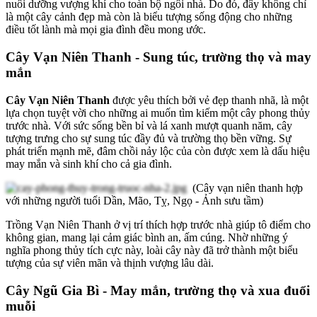
nuôi dưỡng vượng khí cho toàn bộ ngôi nhà. Do đó, đây không chỉ
là một cây cảnh đẹp mà còn là biểu tượng sống động cho những
điều tốt lành mà mọi gia đình đều mong ước.
Cây Vạn Niên Thanh - Sung túc, trường thọ và may
mắn
Cây Vạn Niên Thanh
được yêu thích bởi vẻ đẹp thanh nhã, là một
lựa chọn tuyệt vời cho những ai muốn tìm kiếm một cây phong thủy
trước nhà. Với sức sống bền bỉ và lá xanh mượt quanh năm, cây
tượng trưng cho sự sung túc đầy đủ và trường thọ bền vững. Sự
phát triển mạnh mẽ, đâm chồi nảy lộc của còn được xem là dấu hiệu
may mắn và sinh khí cho cả gia đình.
(Cây vạn niên thanh hợp
với những người tuổi Dần, Mão, Tỵ, Ngọ - Ảnh sưu tầm)
Trồng Vạn Niên Thanh ở vị trí thích hợp trước nhà giúp tô điểm cho
không gian, mang lại cảm giác bình an, ấm cúng. Nhờ những ý
nghĩa phong thủy tích cực này, loài cây này đã trở thành một biểu
tượng của sự viên mãn và thịnh vượng lâu dài.
Cây Ngũ Gia Bì - May mắn, trường thọ và xua đuổi
muỗi