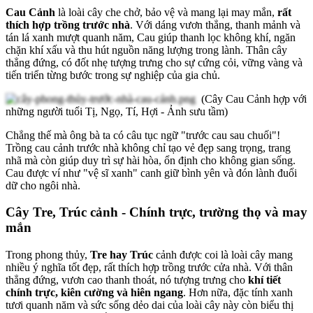
Cau Cảnh
là loài cây che chở, bảo vệ và mang lại may mắn,
rất
thích hợp trồng trước nhà
. Với dáng vươn thẳng, thanh mảnh và
tán lá xanh mượt quanh năm, Cau giúp thanh lọc không khí, ngăn
chặn khí xấu và thu hút nguồn năng lượng trong lành. Thân cây
thẳng đứng, có đốt nhẹ tượng trưng cho sự cứng cỏi, vững vàng và
tiến triển từng bước trong sự nghiệp của gia chủ.
(Cây Cau Cảnh hợp với
những người tuổi Tị, Ngọ, Tí, Hợi - Ảnh sưu tầm)
Chẳng thế mà ông bà ta có câu tục ngữ "trước cau sau chuối"!
Trồng cau cảnh trước nhà không chỉ tạo vẻ đẹp sang trọng, trang
nhã mà còn giúp duy trì sự hài hòa, ổn định cho không gian sống.
Cau được ví như "vệ sĩ xanh" canh giữ bình yên và đón lành đuổi
dữ cho ngôi nhà.
Cây Tre, Trúc cảnh - Chính trực, trường thọ và may
mắn
Trong phong thủy,
Tre hay Trúc
cảnh được coi là loài cây mang
nhiều ý nghĩa tốt đẹp, rất thích hợp trồng trước cửa nhà. Với thân
thẳng đứng, vươn cao thanh thoát, nó tượng trưng cho
khí tiết
chính trực, kiên cường và hiên ngang
. Hơn nữa, đặc tính xanh
tươi quanh năm và sức sống dẻo dai của loài cây này còn biểu thị