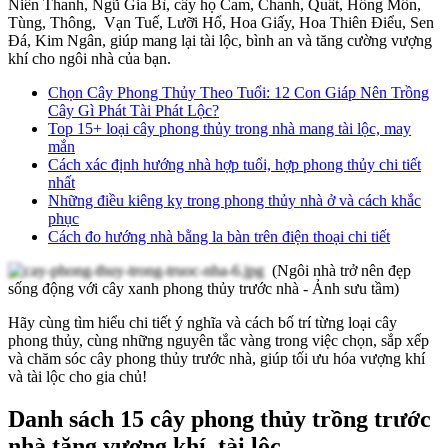
Niên Thanh, Ngũ Gia Bì, cây họ Cam, Chanh, Quất, Hồng Môn,
Tùng, Thông, Vạn Tuế, Lưỡi Hổ, Hoa Giấy, Hoa Thiên Điểu, Sen
Đá, Kim Ngân, giúp mang lại tài lộc, bình an và tăng cường vượng
khí cho ngôi nhà của bạn.
Chọn Cây Phong Thủy Theo Tuổi: 12 Con Giáp Nên Trồng
Cây Gì Phát Tài Phát Lộc?
Top 15+ loại cây phong thủy trong nhà mang tài lộc, may
mắn
Cách xác định hướng nhà hợp tuổi, hợp phong thủy chi tiết
nhất
Những điều kiêng kỵ trong phong thủy nhà ở và cách khắc
phục
Cách đo hướng nhà bằng la bàn trên điện thoại chi tiết
(Ngôi nhà trở nên đẹp
sống động với cây xanh phong thủy trước nhà - Ảnh sưu tầm)
Hãy cùng tìm hiểu chi tiết ý nghĩa và cách bố trí từng loại cây
phong thủy, cùng những nguyên tắc vàng trong việc chọn, sắp xếp
và chăm sóc cây phong thủy trước nhà, giúp tối ưu hóa vượng khí
và tài lộc cho gia chủ!
Danh sách 15 cây phong thủy trồng trước
nhà tăng vượng khí, tài lộc