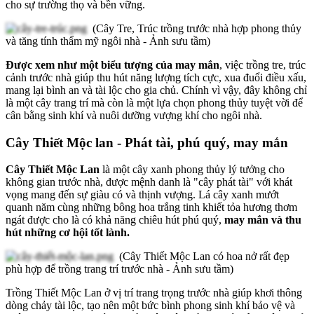
cho sự trường thọ và bền vững.
(Cây Tre, Trúc trồng trước nhà hợp phong thủy
và tăng tính thẩm mỹ ngôi nhà - Ảnh sưu tầm)
Được xem như một biểu tượng của may mắn
, việc trồng tre, trúc
cảnh trước nhà giúp thu hút năng lượng tích cực, xua đuổi điều xấu,
mang lại bình an và tài lộc cho gia chủ. Chính vì vậy, đây không chỉ
là một cây trang trí mà còn là một lựa chọn phong thủy tuyệt vời để
cân bằng sinh khí và nuôi dưỡng vượng khí cho ngôi nhà.
Cây Thiết Mộc lan - Phát tài, phú quý, may mắn
Cây Thiết Mộc Lan
là một cây xanh phong thủy lý tưởng cho
không gian trước nhà, được mệnh danh là "cây phát tài" với khát
vọng mang đến sự giàu có và thịnh vượng. Lá cây xanh mướt
quanh năm cùng những bông hoa trắng tinh khiết tỏa hương thơm
ngát được cho là có khả năng chiêu hút phú quý,
may mắn và thu
hút những cơ hội tốt lành.
(Cây Thiết Mộc Lan có hoa nở rất đẹp
phù hợp để trồng trang trí trước nhà - Ảnh sưu tầm)
Trồng Thiết Mộc Lan ở vị trí trang trọng trước nhà giúp khơi thông
dòng chảy tài lộc, tạo nên một bức bình phong sinh khí bảo vệ và