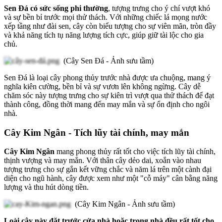
Sen Đá có sức sống phi thường
, tượng trưng cho ý chí vượt khó
và sự bền bỉ trước mọi thử thách. Với những chiếc lá mọng nước
xếp tầng như đài sen, cây còn biểu tượng cho sự viên mãn, tròn đầy
và khả năng tích tụ năng lượng tích cực, giúp giữ tài lộc cho gia
chủ.
(Cây Sen Đá - Ảnh sưu tầm)
Sen Đá là loại cây phong thủy trước nhà được ưa chuộng, mang ý
nghĩa kiên cường, bền bỉ và sự vươn lên không ngừng. Cây dễ
chăm sóc này tượng trưng cho sự kiên trì vượt qua thử thách để đạt
thành công, đồng thời mang đến may mắn và sự ổn định cho ngôi
nhà.
Cây Kim Ngân - Tích lũy tài chính, may mắn
Cây Kim Ngân
mang phong thủy rất tốt cho việc tích lũy tài chính,
thịnh vượng và may mắn. Với thân cây dẻo dai, xoắn vào nhau
tượng trưng cho sự gắn kết vững chắc và năm lá trên một cành đại
diện cho ngũ hành, cây được xem như một "cỗ máy" cân bằng năng
lượng và thu hút dòng tiền.
(Cây Kim Ngân - Ảnh sưu tầm)
Loài cây này đặt trước cửa nhà hoặc trong nhà đều rất tốt cho