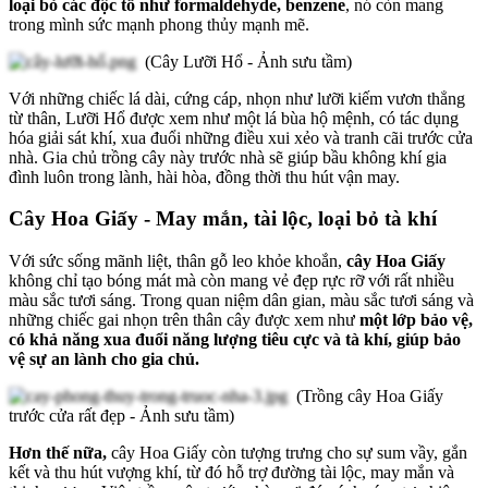
loại bỏ các độc tố như formaldehyde, benzene
, nó còn mang
trong mình sức mạnh phong thủy mạnh mẽ.
(Cây Lưỡi Hổ - Ảnh sưu tầm)
Với những chiếc lá dài, cứng cáp, nhọn như lưỡi kiếm vươn thẳng
từ thân, Lưỡi Hổ được xem như một lá bùa hộ mệnh, có tác dụng
hóa giải sát khí, xua đuổi những điều xui xẻo và tranh cãi trước cửa
nhà. Gia chủ trồng cây này trước nhà sẽ giúp bầu không khí gia
đình luôn trong lành, hài hòa, đồng thời thu hút vận may.
Cây Hoa Giấy - May mắn, tài lộc, loại bỏ tà khí
Với sức sống mãnh liệt, thân gỗ leo khỏe khoắn,
cây Hoa Giấy
không chỉ tạo bóng mát mà còn mang vẻ đẹp rực rỡ với rất nhiều
màu sắc tươi sáng. Trong quan niệm dân gian, màu sắc tươi sáng và
những chiếc gai nhọn trên thân cây được xem như
một lớp bảo vệ,
có khả năng xua đuổi năng lượng tiêu cực và tà khí, giúp bảo
vệ sự an lành cho gia chủ.
(Trồng cây Hoa Giấy
trước cửa rất đẹp - Ảnh sưu tầm)
Hơn thế nữa,
cây Hoa Giấy còn tượng trưng cho sự sum vầy, gắn
kết và thu hút vượng khí, từ đó hỗ trợ đường tài lộc, may mắn và