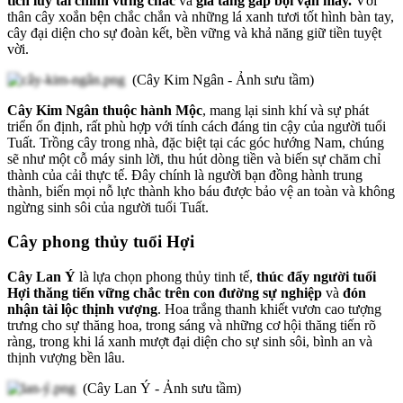
tích lũy tài chính vững chắc
và
gia tăng gấp bội vận may.
Với
thân cây xoắn bện chắc chắn và những lá xanh tươi tốt hình bàn tay,
cây đại diện cho sự đoàn kết, bền vững và khả năng giữ tiền tuyệt
vời.
(Cây Kim Ngân - Ảnh sưu tầm)
Cây Kim Ngân thuộc hành Mộc
, mang lại sinh khí và sự phát
triển ổn định, rất phù hợp với tính cách đáng tin cậy của người tuổi
Tuất. Trồng cây trong nhà, đặc biệt tại các góc hướng Nam, chúng
sẽ như một cỗ máy sinh lời, thu hút dòng tiền và biến sự chăm chỉ
thành của cải thực tế. Đây chính là người bạn đồng hành trung
thành, biến mọi nỗ lực thành kho báu được bảo vệ an toàn và không
ngừng sinh sôi của người tuổi Tuất.
Cây phong thủy tuổi Hợi
Cây Lan Ý
là lựa chọn phong thủy tinh tế,
thúc đẩy người tuổi
Hợi thăng tiến vững chắc trên con đường sự nghiệp
và
đón
nhận tài lộc thịnh vượng
. Hoa trắng thanh khiết vươn cao tượng
trưng cho sự thăng hoa, trong sáng và những cơ hội thăng tiến rõ
ràng, trong khi lá xanh mượt đại diện cho sự sinh sôi, bình an và
thịnh vượng bền lâu.
(Cây Lan Ý - Ảnh sưu tầm)