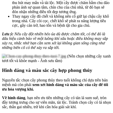
thu hút may mắn và tài lộc. Một cây được chăm bẵm chu đáo
phản ánh sự quan tâm, chỉn chu của chủ nhà, từ đó bạn sẽ
đón nhận những điều tốt đẹp tương ứng.
Thay ngay cây đã chết và không nên cố giữ lại chậu cây khô
trong nhà. Cây còi cọc, chết khô sẽ phát ra năng lượng tiêu
cực, gây cản trở, hao tổn và bệnh tật cho gia chủ.
Lưu ý:
Nếu cây đột nhiên héo úa dù được chăm tốt, có thể đó là
dấu hiệu cảnh báo về một luồng khí xấu hoặc điều không may sắp
xảy ra, nhắc nhở bạn cần xem xét lại không gian sống cũng như
những biến cố có thể xảy ra sắp tới.
(Nên chọn những cây xanh
tươi tốt và khỏe mạnh - Ảnh sưu tầm)
Hình dáng và màu sắc cây hợp phong thủy
Nguyên tắc chọn cây phong thủy theo tuổi không chỉ dựa trên bản
mệnh mà còn phải
xem xét hình dáng và màu sắc của cây để tối
ưu hóa vượng khí.
Về hình dáng
, bạn nên ưu tiên những cây có tán lá sum suê, tròn
đầy tượng trưng cho sự viên mãn, tài lộc. Tránh chọn cây có lá nhọn
sắc, thân gai nhiều, trừ khi cần hóa giải sát khí.