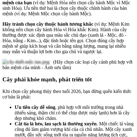
mệnh của bạn
(ví dụ: Mệnh Hỏa nên chọn cây hành Mộc vì Mộc
sinh Hỏa). Ưu tiên thứ hai là chọn cây thuộc chính hành của bản
mệnh (ví dụ: Mệnh Mộc chọn cây hành Mộc).
Hãy tránh chọn cây thuộc hành tương khắc
(ví dụ: Mệnh Kim
không nên chọn cây hành Hỏa vì Hỏa khắc Kim). Hành của cây
thường được xác định qua màu sắc chủ đạo (xanh lá - Mộc, đỏ -
Hỏa, trắng - Kim...), đặc tính hoặc tên gọi. Chọn đúng cây hợp
mệnh sẽ giúp kích hoạt và cân bằng năng lượng, mang lại nhiều
may mắn và thuận lợi hơn cho gia chủ và ngược lại.
(Hãy chọn các loại cây cảnh phù hợp với
bản mệnh của mình - Ảnh sưu tầm)
Cây phải khỏe mạnh, phát triển tốt
Khi chọn cây phong thủy theo tuổi 2026, bạn đừng quên kiến thức
cơ bản là phải:
Ưu tiên cây dễ sống
, phù hợp với môi trường trong nhà
(thiếu sáng, thậm chí có thể chịu được máy lạnh) hơn là cây
đẹp nhưng khó chăm.
Cắt tỉa lá héo, lau sạch lá thường xuyên
. Một chiếc lá vàng
cũng đủ làm giảm vượng khí của cả chủ nhân. Một cây xanh
mướt, đầy sức sống mới tỏa ra nguồn năng lượng tích cực,