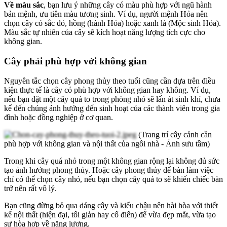
Về màu sắc
, bạn lưu ý những cây có màu phù hợp với ngũ hành
bản mệnh, ưu tiên màu tương sinh. Ví dụ, người mệnh Hỏa nên
chọn cây có sắc đỏ, hồng (hành Hỏa) hoặc xanh lá (Mộc sinh Hỏa).
Màu sắc tự nhiên của cây sẽ kích hoạt năng lượng tích cực cho
không gian.
Cây phải phù hợp với không gian
Nguyên tắc chọn cây phong thủy theo tuổi cũng cần dựa trên điều
kiện thực tế là cây có phù hợp với không gian hay không. Ví dụ,
nếu bạn đặt một cây quá to trong phòng nhỏ sẽ lấn át sinh khí, chưa
kể đến chúng ảnh hưởng đến sinh hoạt của các thành viên trong gia
đình hoặc đồng nghiệp ở cơ quan.
(Trang trí cây cảnh cần
phù hợp với không gian và nội thất của ngôi nhà - Ảnh sưu tầm)
Trong khi cây quá nhỏ trong một không gian rộng lại không đủ sức
tạo ảnh hưởng phong thủy. Hoặc cây phong thủy để bàn làm việc
chỉ có thể chọn cây nhỏ, nếu bạn chọn cây quá to sẽ khiến chiếc bàn
trở nên rất vô lý.
Bạn cũng đừng bỏ qua dáng cây và kiểu chậu nên hài hòa với thiết
kế nội thất (hiện đại, tối giản hay cổ điển) để vừa đẹp mắt, vừa tạo
sự hòa hợp về năng lượng.