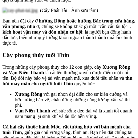
(Cây Phát Tài - Ảnh sưu tầm)
Bạn nên đặt cây ở
hướng Đông hoặc hướng Bắc trong cửa hàng,
văn phòng, nhà ở
; chúng sẽ không khác gì một "cần câu tài lộc",
kích hoạt vận may và đón nhận cơ hội
; là người bạn đồng hành
đắc lực, biến những ý tưởng khôn ngoan thành thành quả tài chính
thực tế.
Cây phong thủy tuổi Thìn
Trong những cây phong thủy cho 12 con giáp,
cây Xương Rồng
và Vạn Niên Thanh
là cái tên thường xuyên được điểm mặt chỉ
tên. Bộ đôi này bảo vệ tài vận mạnh mẽ, xua đuổi tiểu nhân và
thu
hút may mắn cho người tuổi Thìn
quyền lực:
Xương Rồng
với gai nhọn đại diện cho sự kiên cường và
bức tường bảo vệ, chặn đứng những năng lượng xấu và thị
phi.
Vạn Niên Thanh
với sức sống dẻo dai và lá xanh tốt quanh
năm mang lại sinh khí và tài lộc bền vững.
Cả hai cây thuộc hành Mộc
,
rất tương hợp với bản mệnh của
tuổi Thìn
, giúp gia chủ vững vàng, bình an. Bạn nên đặt chúng tại
văn phòng, đặc biệt là hướng Đông Nam, sẽ như có vệ sĩ xanh, giúp