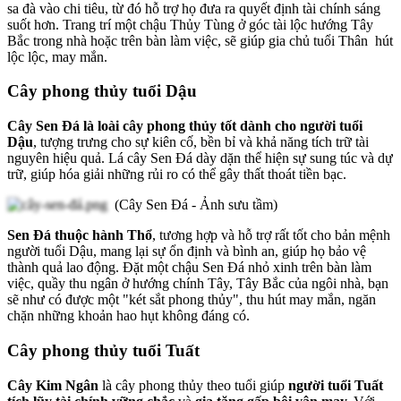
sa đà vào chi tiêu, từ đó hỗ trợ họ đưa ra quyết định tài chính sáng
suốt hơn. Trang trí một chậu Thủy Tùng ở góc tài lộc hướng Tây
Bắc trong nhà hoặc trên bàn làm việc, sẽ giúp gia chủ tuổi Thân hút
lộc lộc, may mắn.
Cây phong thủy tuổi Dậu
Cây Sen Đá là loài cây phong thủy tốt dành cho người tuổi
Dậu
, tượng trưng cho sự kiên cố, bền bỉ và khả năng tích trữ tài
nguyên hiệu quả. Lá cây Sen Đá dày dặn thể hiện sự sung túc và dự
trữ, giúp hóa giải những rủi ro có thể gây thất thoát tiền bạc.
(Cây Sen Đá - Ảnh sưu tầm)
Sen Đá thuộc hành Thổ
, tương hợp và hỗ trợ rất tốt cho bản mệnh
người tuổi Dậu, mang lại sự ổn định và bình an, giúp họ bảo vệ
thành quả lao động. Đặt một chậu Sen Đá nhỏ xinh trên bàn làm
việc, quầy thu ngân ở hướng chính Tây, Tây Bắc của ngôi nhà, bạn
sẽ như có được một "két sắt phong thủy", thu hút may mắn, ngăn
chặn những khoản hao hụt không đáng có.
Cây phong thủy tuổi Tuất
Cây Kim Ngân
là cây phong thủy theo tuổi giúp
người tuổi Tuất