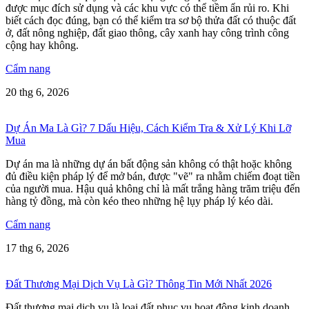
được mục đích sử dụng và các khu vực có thể tiềm ẩn rủi ro. Khi
biết cách đọc đúng, bạn có thể kiểm tra sơ bộ thửa đất có thuộc đất
ở, đất nông nghiệp, đất giao thông, cây xanh hay công trình công
cộng hay không.
Cẩm nang
20 thg 6, 2026
Dự Án Ma Là Gì? 7 Dấu Hiệu, Cách Kiểm Tra & Xử Lý Khi Lỡ
Mua
Dự án ma là những dự án bất động sản không có thật hoặc không
đủ điều kiện pháp lý để mở bán, được "vẽ" ra nhằm chiếm đoạt tiền
của người mua. Hậu quả không chỉ là mất trắng hàng trăm triệu đến
hàng tỷ đồng, mà còn kéo theo những hệ lụy pháp lý kéo dài.
Cẩm nang
17 thg 6, 2026
Đất Thương Mại Dịch Vụ Là Gì? Thông Tin Mới Nhất 2026
Đất thương mại dịch vụ là loại đất phục vụ hoạt động kinh doanh,