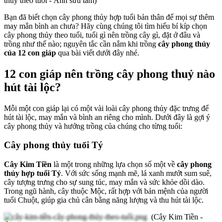
thủy theo tuổi - Ảnh sưu tầm)
Bạn đã biết chọn cây phong thủy hợp tuổi bản thân để mọi sự thêm
may mắn bình an chưa? Hãy cùng chúng tôi tìm hiểu bí kíp chọn
cây phong thủy theo tuổi, tuổi gì nên trồng cây gì, đặt ở đâu và
trồng như thế nào; nguyên tắc cần nắm khi trồng
cây phong thủy
của 12 con giáp
qua bài viết dưới đây nhé.
12 con giáp nên trồng cây phong thuỷ nào
hút tài lộc?
Mỗi một con giáp lại có một vài loài cây phong thủy đặc trưng để
hút tài lộc, may mắn và bình an riêng cho mình. Dưới đây là gợi ý
cây phong thủy và hướng trồng của chúng cho từng tuổi:
Cây phong thủy tuổi Tý
Cây Kim Tiền
là một trong những lựa chọn số một về
cây phong
thủy hợp tuổi Tý
. Với sức sống mạnh mẽ, lá xanh mướt sum suê,
cây tượng trưng cho sự sung túc, may mắn và sức khỏe dồi dào.
Trong ngũ hành, cây thuộc Mộc, rất hợp với bản mệnh của người
tuổi Chuột, giúp gia chủ cân bằng năng lượng và thu hút tài lộc.
(Cây Kim Tiền -