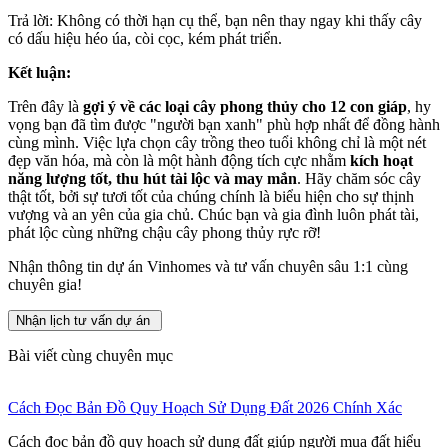
Trả lời: Không có thời hạn cụ thể, bạn nên thay ngay khi thấy cây
có dấu hiệu héo úa, còi cọc, kém phát triển.
Kết luận:
Trên đây là
gợi ý về các loại cây phong thủy cho 12 con giáp
, hy
vọng bạn đã tìm được "người bạn xanh" phù hợp nhất để đồng hành
cùng mình. Việc lựa chọn cây trồng theo tuổi không chỉ là một nét
đẹp văn hóa, mà còn là một hành động tích cực nhằm
kích hoạt
năng lượng tốt, thu hút tài lộc và may mắn
. Hãy chăm sóc cây
thật tốt, bởi sự tươi tốt của chúng chính là biểu hiện cho sự thịnh
vượng và an yên của gia chủ. Chúc bạn và gia đình luôn phát tài,
phát lộc cùng những chậu cây phong thủy rực rỡ!
Nhận thông tin dự án Vinhomes và tư vấn chuyên sâu 1:1 cùng
chuyên gia!
Nhận lịch tư vấn dự án
Bài viết cùng chuyên mục
Cách Đọc Bản Đồ Quy Hoạch Sử Dụng Đất 2026 Chính Xác
Cách đọc bản đồ quy hoạch sử dụng đất giúp người mua đất hiểu