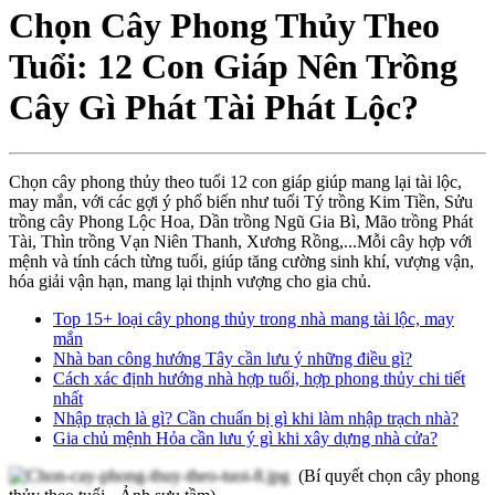
Chọn Cây Phong Thủy Theo
Tuổi: 12 Con Giáp Nên Trồng
Cây Gì Phát Tài Phát Lộc?
Chọn cây phong thủy theo tuổi 12 con giáp giúp mang lại tài lộc,
may mắn, với các gợi ý phổ biến như tuổi Tý trồng Kim Tiền, Sửu
trồng cây Phong Lộc Hoa, Dần trồng Ngũ Gia Bì, Mão trồng Phát
Tài, Thìn trồng Vạn Niên Thanh, Xương Rồng,...Mỗi cây hợp với
mệnh và tính cách từng tuổi, giúp tăng cường sinh khí, vượng vận,
hóa giải vận hạn, mang lại thịnh vượng cho gia chủ.
Top 15+ loại cây phong thủy trong nhà mang tài lộc, may
mắn
Nhà ban công hướng Tây cần lưu ý những điều gì?
Cách xác định hướng nhà hợp tuổi, hợp phong thủy chi tiết
nhất
Nhập trạch là gì? Cần chuẩn bị gì khi làm nhập trạch nhà?
Gia chủ mệnh Hỏa cần lưu ý gì khi xây dựng nhà cửa?
(Bí quyết chọn cây phong