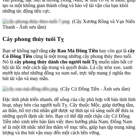
tạo ra một không gian thành công và bảo vệ tài vận của bạn khỏi
những tác động tiêu cực.
(Cây Xương Rồng và Vạn Niên
Thanh - Ảnh sưu tầm)
Cây phong thủy tuổi Tỵ
Bạn sẽ không ngờ rằng
cây Rau Má Đồng Tiền
hay còn gọi là
cây
Cỏ Đồng Tiền
cũng là một trong những cây phong thủy theo tuổi.
Nó là
cây phong thủy dành cho người tuổi Tỵ
muốn nắm bắt cơ
hội tài lộc một cách tập trung và quyết đoán. Lá cây tròn xoe, xanh
mướt tựa như những đồng xu sum suê, trực tiếp mang ý nghĩa thu
hút tài vận và may mắn.
(Cây Cỏ Đồng Tiền - Ảnh sưu tầm)
Đặc tính phát triển nhanh, dễ sống của cây phù hợp với bản tính linh
hoạt, nhạy bén của người tuổi Tỵ. Cây thuộc Mộc, giúp dưỡng tâm,
an thần, hỗ trợ chủ nhân giữ được sự tĩnh tại và sáng suốt để đưa ra
những quyết định sắc bén. Bạn có thể đặt một chậu cây Cỏ Đồng
Tiền nhỏ xinh trên bàn làm việc theo hướng phía Nam, Đông Nam
sẽ là một lời nhắc nhở âm thầm về mục tiêu, giúp bạn tập trung năng
lượng và thu hút vận may đến một cách bền vững.