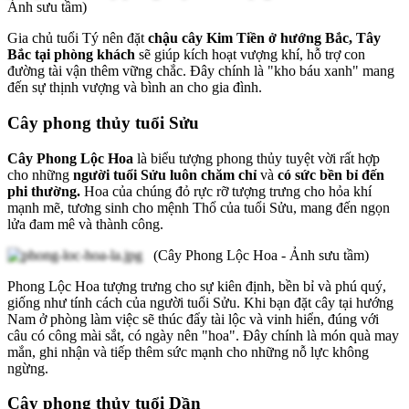
Ảnh sưu tầm)
Gia chủ tuổi Tý nên đặt
chậu cây Kim Tiền ở hướng Bắc, Tây
Bắc tại phòng khách
sẽ giúp kích hoạt vượng khí, hỗ trợ con
đường tài vận thêm vững chắc. Đây chính là "kho báu xanh" mang
đến sự thịnh vượng và bình an cho gia đình.
Cây phong thủy tuổi Sửu
Cây Phong Lộc Hoa
là biểu tượng phong thủy tuyệt vời rất hợp
cho những
người tuổi Sửu luôn chăm chỉ
và
có sức bền bỉ đến
phi thường.
Hoa của chúng đỏ rực rỡ tượng trưng cho hỏa khí
mạnh mẽ, tương sinh cho mệnh Thổ của tuổi Sửu, mang đến ngọn
lửa đam mê và thành công.
(Cây Phong Lộc Hoa - Ảnh sưu tầm)
Phong Lộc Hoa tượng trưng cho sự kiên định, bền bỉ và phú quý,
giống như tính cách của người tuổi Sửu. Khi bạn đặt cây tại hướng
Nam ở phòng làm việc sẽ thúc đẩy tài lộc và vinh hiển, đúng với
câu có công mài sắt, có ngày nên "hoa". Đây chính là món quà may
mắn, ghi nhận và tiếp thêm sức mạnh cho những nỗ lực không
ngừng.
Cây phong thủy tuổi Dần