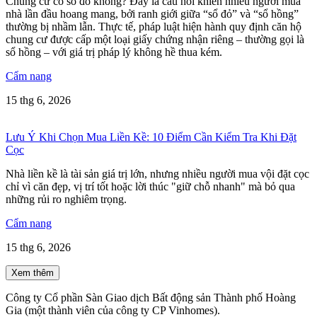
Chung cư có sổ đỏ không? Đây là câu hỏi khiến nhiều người mua
nhà lần đầu hoang mang, bởi ranh giới giữa “sổ đỏ” và “sổ hồng”
thường bị nhầm lẫn. Thực tế, pháp luật hiện hành quy định căn hộ
chung cư được cấp một loại giấy chứng nhận riêng – thường gọi là
sổ hồng – với giá trị pháp lý không hề thua kém.
Cẩm nang
15 thg 6, 2026
Lưu Ý Khi Chọn Mua Liền Kề: 10 Điểm Cần Kiểm Tra Khi Đặt
Cọc
Nhà liền kề là tài sản giá trị lớn, nhưng nhiều người mua vội đặt cọc
chỉ vì căn đẹp, vị trí tốt hoặc lời thúc "giữ chỗ nhanh" mà bỏ qua
những rủi ro nghiêm trọng.
Cẩm nang
15 thg 6, 2026
Xem thêm
Công ty Cổ phần Sàn Giao dịch Bất động sản Thành phố Hoàng
Gia (một thành viên của công ty CP Vinhomes).