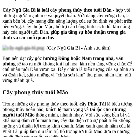
Cây Ngũ Gia Bì là loài cây phong thủy theo tuổi Dần
- hợp với
những người mạnh mẽ và quyết đoán. Với dáng cây vững chãi, lá
xanh bền bỉ, cây mang đến năng lượng của sự ổn định và phát triển
bền vững. Cây thuộc Mộc, hỗ trợ cân bằng tính cách đôi khi nóng
nảy của người tuổi Dần,
giúp gia tăng sự hòa thuận trong gia
đình và các mối quan hệ.
(Cây Ngũ Gia Bì - Ảnh sưu tầm)
Bạn nên đặt cây góc
hướng Đông hoặc Nam trong nhà, văn
phòng
sẽ tạo ra một không khí hài hòa, làm nền tảng vững chắc để
chủ nhân tuổi Dần vươn xa. Đây chính là biểu tượng của sự bình an
và đoàn kết, giúp những vị "chúa sơn lâm" thu phục nhân tâm, giữ
vững thành quả.
Cây phong thủy tuổi Mão
Trong những cây phong thủy theo tuổi,
cây Phát Tài
là biểu tượng
phong thủy hoàn hảo, khích lệ tham vọng và
tài lộc cho những
người tuổi Mão
thông minh, nhanh nhạy. Với sức sống bền bỉ và
khả năng đâm chồi mạnh mẽ, cây đại diện cho sự phát triển không
ngừng và thuận lợi trong kinh doanh. Màu xanh quanh năm của lá
Phát Tài giúp làm dịu tâm trí, hỗ trợ người tuổi Mão đưa ra những
quyết định sáng suốt và chiến lược.