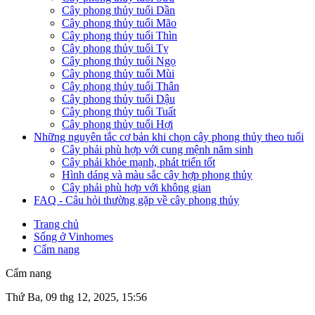
Cây phong thủy tuổi Dần
Cây phong thủy tuổi Mão
Cây phong thủy tuổi Thìn
Cây phong thủy tuổi Tỵ
Cây phong thủy tuổi Ngọ
Cây phong thủy tuổi Mùi
Cây phong thủy tuổi Thân
Cây phong thủy tuổi Dậu
Cây phong thủy tuổi Tuất
Cây phong thủy tuổi Hợi
Những nguyên tắc cơ bản khi chọn cây phong thủy theo tuổi
Cây phải phù hợp với cung mệnh năm sinh
Cây phải khỏe mạnh, phát triển tốt
Hình dáng và màu sắc cây hợp phong thủy
Cây phải phù hợp với không gian
FAQ - Câu hỏi thường gặp về cây phong thủy
Trang chủ
Sống ở Vinhomes
Cẩm nang
Cẩm nang
Thứ Ba, 09 thg 12, 2025, 15:56