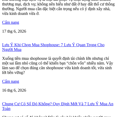
thương mại, dịch vụ; không nên hiểu như đất ở hay đất thổ cư thông
thường. Người mua cần đặc biệt cẩn trọng nếu có ý định xây nhà,
vừa kinh doanh vừa ở.
Cẩm nang
17 thg 6, 2026
Lưu Ý Khi Chọn Mua Shophouse: 7 Lưu Ý Quan Trọng Cho
Người Mua
Xuống tiền mua shophouse là quyết định tài chính lớn nhưng chỉ
một sai lầm nhỏ cũng có thể khiến bạn “chôn vốn” nhiều năm. Vậy
làm sao để chọn đúng căn shophouse vừa kinh doanh tốt, vừa sinh
lời bền vững?
Cẩm nang
16 thg 6, 2026
Chung Cư Có Sổ Đỏ Không? Quy Định Mới Và 7 Lưu Ý Mua An
Toàn