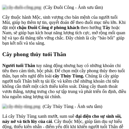
(Cây Đuôi Công - Ảnh sưu tầm)
Cây thuộc hành Mộc, sinh vượng cho bản mệnh của người tuổi
Mùi, giúp họ thêm tự tin, quyết đoán để theo đuổi mục tiêu lớn. Khi
đặt một
chậu Đuôi Công ở phòng khách
theo hướng
Tây
hoặc
Nam, sẽ giúp bạn kích hoạt năng lượng tích cực, mở rộng mối quan
hệ và tạo đà thăng tiến vững chắc. Đây chính là cây "bảo bối" giúp
bạn kết nối và tỏa sáng.
Cây phong thủy tuổi Thân
Người tuổi Thân
tuy năng động nhưng hay có những khoản chi
tiêu theo cảm tính, bộc phát. Để chọn một cây phong thủy theo tuổi
thân, bạn nên nghĩ đến loài
cây Thủy Tùng.
Chúng là cây giúp
người tuổi Thân biết tụ tài lộc và kiềm chế những khoản chi tiêu
không cần thiết một cách thiếu kiểm soát. Dáng cây thanh thoát
vươn thẳng, tượng trưng cho sự tập trung và phát triển ổn định, điều
hòa nguồn năng lượng tài chính.
(Cây Thủy Tùng - Ảnh sưu tầm)
Lá cây Thủy Tùng xanh mướt, sum suê
đại diện cho sự sinh sôi,
nảy nở và tích lũy của cải
. Cây thuộc Mộc, giúp làm dịu sự hiếu
động, thiếu kiên nhẫn - điểm yếu đôi khi khiến người tuổi Thân dễ