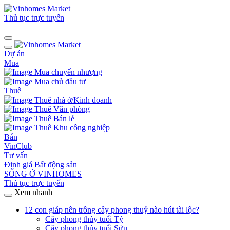
Thủ tục trực tuyến
Dự án
Mua
Mua chuyển nhượng
Mua chủ đầu tư
Thuê
Thuê nhà ở/Kinh doanh
Thuê Văn phòng
Thuê Bán lẻ
Thuê Khu công nghiệp
Bán
VinClub
Tư vấn
Định giá Bất động sản
SỐNG Ở VINHOMES
Thủ tục trực tuyến
Xem nhanh
12 con giáp nên trồng cây phong thuỷ nào hút tài lộc?
Cây phong thủy tuổi Tý
Cây phong thủy tuổi Sửu