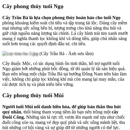
Cây phong thủy tuổi Ngọ
Cây Trầu Bà
là lựa chọn phong thủy hoàn hảo cho tuổi Ngọ
phóng khoáng kiểm soát chi tiêu và tập trung tài lộc. Dáng cây mềm
mại nhưng sức sống bền bỉ, tượng trưng cho khả năng thu hút và
giữ chặt nguồn năng lượng tài chính. Lá cây hình trái tim xanh mướt
mang ý nghĩa thanh lọc không khí và dòng tiền, giúp chủ nhân sáng
suốt hơn trong các quyết định đầu tư, chi tiêu.
(Cây Trầu Bà - Ảnh sưu tầm)
Cây thuộc Mộc, có tác dụng bình ổn tinh thần, hỗ trợ người tuổi
Ngọ giảm bớt những phút bốc đồng, từ đó quản lý tài sản hiệu quả.
Bạn nên trồng một chậu Trầu Bà tại hướng Đông Nam trên bàn làm
việc, không chỉ giúp lọc không khí mà còn mang lại may mắn, của
cải được tích tụ và phát triển bền vững.
Cây phong thủy tuổi Mùi
Người tuổi Mùi nổi danh hiền hòa, để giúp bản thân thu hút
quý nhân
, thổi bùng tham vọng tiềm ẩn bạn nên trồng một
cây
Đuôi Công.
Những tán lá rực rỡ, vươn lên mạnh mẽ tựa như chiếc
đuôi công xòe ra, mang vẻ đẹp quý phái và sức sống mãnh liệt, thu
hút những cơ hội vàng và sự giúp đỡ từ những người có thế lực.