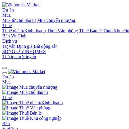
Dự án
Mua
Mua từ chủ đầu tư
Mua chuyển nhượng
Thuê
Thuê nhà ở/Kinh doanh
Thuê Văn phòng
Thuê Bán lẻ
Thuê Khu côn
Bán
VinClub
Dịch vụ
Tư vấn
Định giá Bất động sản
SỐNG Ở VINHOMES
Thủ tục trực tuyến
Dự án
Mua
Mua chuyển nhượng
Mua chủ đầu tư
Thuê
Thuê nhà ở/Kinh doanh
Thuê Văn phòng
Thuê Bán lẻ
Thuê Khu công nghiệp
Bán
VinClub