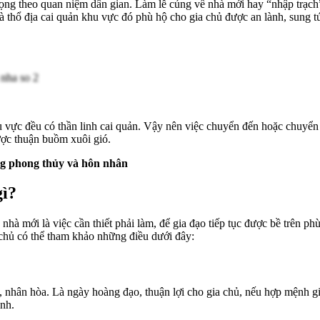
trọng theo quan niệm dân gian. Làm lễ cúng về nhà mới hay “nhập trạch”
và thổ địa cai quản khu vực đó phù hộ cho gia chủ được an lành, sung t
vực đều có thần linh cai quản. Vậy nên việc chuyển đến hoặc chuyển đi
ược thuận buồm xuôi gió.
ong phong thủy và hôn nhân
gì?
à mới là việc cần thiết phải làm, để gia đạo tiếp tục được bề trên phù
a chủ có thể tham khảo những điều dưới đây:
 lợi, nhân hòa. Là ngày hoàng đạo, thuận lợi cho gia chủ, nếu hợp mệnh 
ình.