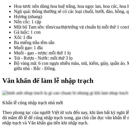
Hoa tươi: nên dùng hoa huệ trắng, hoa ngọc lan, hoa cúc, hoa h
Ngũ quả: thông thường sẽ có các loại chuối, bưởi, đào, hồng, qu
Hương (nhang)
Nến cốc: 1 cặp
Một bộ Tam sên: tôm/cua/thịt/trứng vịt chuẩn bị mỗi thứ 1 con
Gà luộc; 1 con
Xôi: 1 đĩa
Ba miếng trầu têm sẵn
Muối gạo: 1 đĩa
Muối - gạo - rượu: mỗi thứ 1 lọ
Trà - Rượu - Nước: mỗi thứ 3 lọ
Bộ vàng mã: 6 con ngựa nhiều màu, mũ, kiếm, giày, quần áo. Mũ
giữa nhà - Bắc - Đông.
Văn khấn để làm lễ nhập trạch
Khấn lễ cúng nhập trạch nhà mới
Theo phong tục của người Việt từ xưa đến nay, khi làm bất kỳ nghi lễ 
đủ mâm đồ lễ để cúng nhập trạch xong, gia chủ cần đọc văn khấn lễ nh
nhập trạch và Văn khấn gia tiên khi nhập trạch.