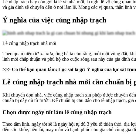
Lễ nhập trạch hay còn gọi là lễ về nhà mới, là nghi lễ vô cùng quan 
và gia đình sẽ chuyển đến ở nơi làm lễ. Mong các vị quan, thần linh 
Ý nghĩa của việc cúng nhập trạch
Lễ cúng nhập trạch nhà mới
Theo quan niệm từ xa xưa, ông bà ta cho rằng, mỗi một vùng đất, khu 
linh mới chấp thuận và phù hộ cho cuộc sống sau này của gia đình đ
>>> Có thể bạn quan tâm:
Lục sát là gì
? Ý nghĩa của lục sát tr
Lễ cúng nhập trạch nhà mới cần chuẩn bị 
Khi chuyển dọn nhà, việc cúng nhập trạch xin phép được chuyển đến nh
chuẩn bị đầy đủ từ trước. Để chuẩn bị chu đáo cho lễ nhập trạch, gi
Chọn được ngày tốt làm lễ cúng nhập trạch
Theo tâm linh, ngày tốt sẽ là ngày hội tụ đủ 3 yếu tố thiên thời, địa
đến sức khỏe, tiền tài, may mắn và hạnh phúc cho gia chủ cùng gia đ