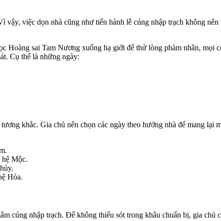
ì vậy, việc dọn nhà cũng như tiến hành lễ cúng nhập trạch không nên 
gọc Hoàng sai Tam Nương xuống hạ giới để thử lòng phàm nhân, mọi cô
át. Cụ thể là những ngày:
h tương khắc. Gia chủ nên chọn các ngày theo hướng nhà để mang lại ma
m.
 hệ Mộc.
hủy.
hệ Hỏa.
 mâm cúng nhập trạch. Để không thiếu sót trong khâu chuẩn bị, gia ch