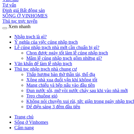
Tư vấn
Định giá Bất động sản
SỐNG Ở VINHOMES
Thủ tục trực tuyến
Xem nhanh
Nhập trạch là gì?
Ý nghĩa của việc cúng nhập trạch
Lễ cúng nhập trạch nhà mới cần chuẩn bị gì?
Chọn được ngày tốt làm lễ cúng nhập trạch
Mâm lễ cúng nhập trạch gồm những gì?
Văn khấn để làm lễ nhập trạch
Thủ tục nhập trạch nhà chung cư
Thắp hương bàn thờ thần tài, thổ địa
Xông nhà xua đuổi vận khí không tốt
Mang chiếu và bếp nấu vào đầu tiên
Đun nước sôi, mở vòi nước chảy sau khi vào nhà mới
Treo chuông gió
Không nói chuyện xui rủi, tức giận trong ngày nhập trạc
Để điện sáng 3 đêm đầu tiên
Trang chủ
Sống ở Vinhomes
Cẩm nang