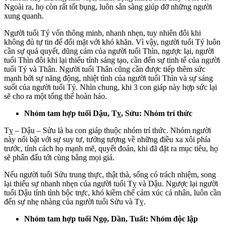
Ngoài ra, họ còn rất tốt bụng, luôn sẵn sàng giúp đỡ những người
xung quanh.
Người tuổi Tý vốn thông minh, nhanh nhẹn, tuy nhiên đôi khi
không đủ tự tin để đối mặt với khó khăn. Vì vậy, người tuổi Tý luôn
cần sự quả quyết, dũng cảm của người tuổi Thìn, ngược lại, người
tuổi Thìn đôi khi lại thiếu tính sáng tạo, cần đến sự tinh tế của người
tuổi Tý và Thân. Người tuổi Thân cũng cần được tiếp thêm sức
mạnh bởi sự năng động, nhiệt tình của người tuổi Thìn và sự sáng
suốt của người tuổi Tý. Nhìn chung, khi 3 con giáp này hợp sức lại
sẽ cho ra một tổng thể hoàn hảo.
Nhóm tam hợp tuổi Dậu, Tỵ, Sửu: Nhóm trí thức
Tỵ – Dậu – Sửu là ba con giáp thuộc nhóm trí thức. Nhóm người
này nổi bật với sự suy tư, tưởng tượng về những điều xa xôi phía
trước, tính cách họ mạnh mẽ, quyết đoán, khi đã đặt ra mục tiêu, họ
sẽ phấn đấu tới cùng bằng mọi giá.
Nếu người tuổi Sửu trung thực, thật thà, sống có trách nhiệm, song
lại thiếu sự nhanh nhẹn của người tuổi Tỵ và Dậu. Ngược lại người
tuổi Dậu tính tình bộc trực, khó kiềm chế cảm xúc cá nhân, luôn cần
đến sự nhẹ nhàng của người tuổi Sửu và Tỵ.
Nhóm tam hợp tuổi Ngọ, Dần, Tuất: Nhóm độc lập