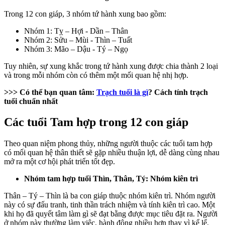
Trong 12 con giáp, 3 nhóm tứ hành xung bao gồm:
Nhóm 1: Tỵ – Hợi - Dần – Thân
Nhóm 2: Sửu – Mùi - Thìn – Tuất
Nhóm 3: Mão – Dậu - Tý – Ngọ
Tuy nhiên, sự xung khắc trong tứ hành xung được chia thành 2 loại
và trong mỗi nhóm còn có thêm một mối quan hệ nhị hợp.
>>> Có thể bạn quan tâm:
Trạch tuổi là gì
? Cách tính trạch
tuổi chuẩn nhất
Các tuổi Tam hợp trong 12 con giáp
Theo quan niệm phong thủy, những người thuộc các tuổi tam hợp
có mối quan hệ thân thiết sẽ gặp nhiều thuận lợi, dễ dàng cùng nhau
mở ra một cơ hội phát triển tốt đẹp.
Nhóm tam hợp tuổi Thìn, Thân, Tý: Nhóm kiên trì
Thân – Tý – Thìn là ba con giáp thuộc nhóm kiên trì. Nhóm người
này có sự đấu tranh, tinh thần trách nhiệm và tính kiên trì cao. Một
khi họ đã quyết tâm làm gì sẽ đạt bằng được mục tiêu đặt ra. Người
ở nhóm này thường làm việc, hành động nhiều hơn thay vì kể lể.