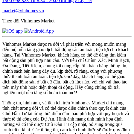
1900 998 823
Từ 8:30 - 20:00 trừ ngày Lễ, Tết
market@vinhomes.vn
Theo dõi Vinhomes Market
Vinhomes Market được ra đời và phát triển với mong muốn mang
đến một nền tảng giao dịch bất động sản an toàn, tiện lợi cho khách
hàng. Tại Vinhomes Market, khách hàng có thể dễ dàng tìm kiếm
bất động sản phù hợp nhu cầu. Với tiêu chí Chính Xác, Minh Bạch,
Đa Dạng, Tiết Kiệm, chúng tôi cung cấp tới khách hàng thông tin,
chính sách bán hàng đầy đủ, kịp thời, rõ ràng, cùng với phương
thức thanh toán an toàn, tiện lợi. Giờ đây, khách hàng có thể giao
dịch bất động sản ở bất cứ đâu, bất cứ lúc nào, với chỉ vài thao tác
trên máy tính hoặc điện thoại di động. Hãy cùng chúng tôi trải
nghiệm một nền tảng số hoàn toàn mới!
Thông tin, hình ảnh, và tiện ích trên Vinhomes Market chỉ mang
tính chất tương đối và có thể được điều chỉnh theo quyết định của
Chủ Đầu Tư tại từng thời điểm đảm bảo phù hợp với quy hoạch và
thực tế thi công của Dự Án. Hình ảnh mang tính minh họa định
hướng và có thể được Chủ Đầu Tư cập nhật, bổ sung trong quá
trình triển khai. Các thông tin, cam kết chính thức sẽ được quy định