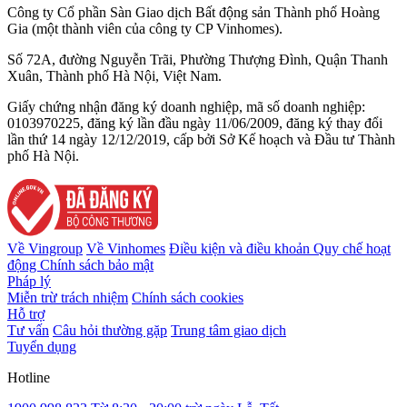
Công ty Cổ phần Sàn Giao dịch Bất động sản Thành phố Hoàng
Gia (một thành viên của công ty CP Vinhomes).
Số 72A, đường Nguyễn Trãi, Phường Thượng Đình, Quận Thanh
Xuân, Thành phố Hà Nội, Việt Nam.
Giấy chứng nhận đăng ký doanh nghiệp, mã số doanh nghiệp:
0103970225, đăng ký lần đầu ngày 11/06/2009, đăng ký thay đổi
lần thứ 14 ngày 12/12/2019, cấp bởi Sở Kế hoạch và Đầu tư Thành
phố Hà Nội.
Về Vingroup
Về Vinhomes
Điều kiện và điều khoản
Quy chế hoạt
động
Chính sách bảo mật
Pháp lý
Miễn trừ trách nhiệm
Chính sách cookies
Hỗ trợ
Tư vấn
Câu hỏi thường gặp
Trung tâm giao dịch
Tuyển dụng
Hotline