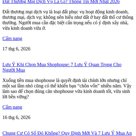
Đất Thương Mại Dịch Vụ Là Gì? Thông Tin Mới Nhất 2026
Đất thương mại dịch vụ là loại đất phục vụ hoạt động kinh doanh,
thương mại, dịch vụ; không nên hiểu như đất ở hay đất thổ cư thông
thường. Người mua cần đặc biệt cẩn trọng nếu có ý định xây nhà,
vừa kinh doanh vừa ở.
Cẩm nang
17 thg 6, 2026
Lưu Ý Khi Chọn Mua Shophouse: 7 Lưu Ý Quan Trọng Cho
Người Mua
Xuống tiền mua shophouse là quyết định tài chính lớn nhưng chỉ
một sai lầm nhỏ cũng có thể khiến bạn “chôn vốn” nhiều năm. Vậy
làm sao để chọn đúng căn shophouse vừa kinh doanh tốt, vừa sinh
lời bền vững?
Cẩm nang
16 thg 6, 2026
Chung Cư Có Sổ Đỏ Không? Quy Định Mới Và 7 Lưu Ý Mua An