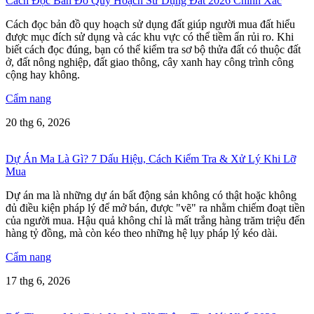
Cách Đọc Bản Đồ Quy Hoạch Sử Dụng Đất 2026 Chính Xác
Cách đọc bản đồ quy hoạch sử dụng đất giúp người mua đất hiểu
được mục đích sử dụng và các khu vực có thể tiềm ẩn rủi ro. Khi
biết cách đọc đúng, bạn có thể kiểm tra sơ bộ thửa đất có thuộc đất
ở, đất nông nghiệp, đất giao thông, cây xanh hay công trình công
cộng hay không.
Cẩm nang
20 thg 6, 2026
Dự Án Ma Là Gì? 7 Dấu Hiệu, Cách Kiểm Tra & Xử Lý Khi Lỡ
Mua
Dự án ma là những dự án bất động sản không có thật hoặc không
đủ điều kiện pháp lý để mở bán, được "vẽ" ra nhằm chiếm đoạt tiền
của người mua. Hậu quả không chỉ là mất trắng hàng trăm triệu đến
hàng tỷ đồng, mà còn kéo theo những hệ lụy pháp lý kéo dài.
Cẩm nang
17 thg 6, 2026