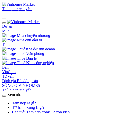
Thủ tục trực tuyến
Dự án
Mua
Mua chuyển nhượng
Mua chủ đầu tư
Thuê
Thuê nhà ở/Kinh doanh
Thuê Văn phòng
Thuê Bán lẻ
Thuê Khu công nghiệp
Bán
VinClub
Tư vấn
Định giá Bất động sản
SỐNG Ở VINHOMES
Thủ tục trực tuyến
Xem nhanh
Tam hợp là gì?
Tứ hành xung là gì?
Các tuổi Tam hợp trong 12 con giáp