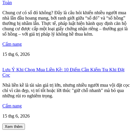
Toàn
Chung cư có sổ đỏ không? Đây là câu hỏi khiến nhiều người mua
nhà lần đầu hoang mang, bởi ranh giới giữa “sổ đỏ” và “sổ hồng”
thường bị nhầm lẫn. Thực tế, pháp luật hiện hành quy định căn hộ
chung cư được cấp một loại giấy chứng nhận riêng – thường gọi là
sổ hồng – với giá trị pháp lý không hề thua kém.
Cẩm nang
15 thg 6, 2026
Lưu Ý Khi Chọn Mua Liền Kề: 10 Điểm Cần Kiểm Tra Khi Đặt
Cọc
Nhà liền kề là tài sản giá trị lớn, nhưng nhiều người mua vội đặt cọc
chỉ vì căn đẹp, vị trí tốt hoặc lời thúc "giữ chỗ nhanh" mà bỏ qua
những rủi ro nghiêm trọng.
Cẩm nang
15 thg 6, 2026
Xem thêm