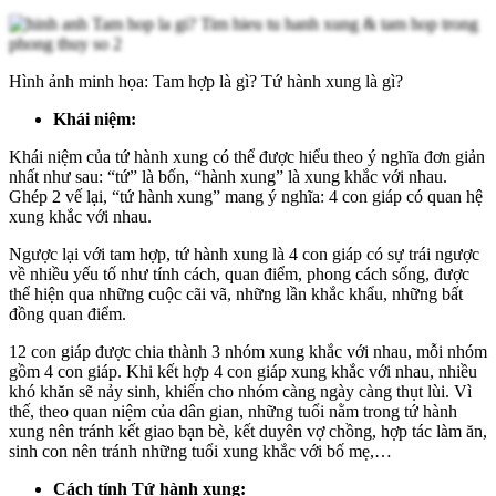
Hình ảnh minh họa: Tam hợp là gì? Tứ hành xung là gì?
Khái niệm:
Khái niệm của tứ hành xung có thể được hiểu theo ý nghĩa đơn giản
nhất như sau: “tứ” là bốn, “hành xung” là xung khắc với nhau.
Ghép 2 vế lại, “tứ hành xung” mang ý nghĩa: 4 con giáp có quan hệ
xung khắc với nhau.
Ngược lại với tam hợp, tứ hành xung là 4 con giáp có sự trái ngược
về nhiều yếu tố như tính cách, quan điểm, phong cách sống, được
thể hiện qua những cuộc cãi vã, những lần khắc khẩu, những bất
đồng quan điểm.
12 con giáp được chia thành 3 nhóm xung khắc với nhau, mỗi nhóm
gồm 4 con giáp. Khi kết hợp 4 con giáp xung khắc với nhau, nhiều
khó khăn sẽ nảy sinh, khiến cho nhóm càng ngày càng thụt lùi. Vì
thế, theo quan niệm của dân gian, những tuổi nằm trong tứ hành
xung nên tránh kết giao bạn bè, kết duyên vợ chồng, hợp tác làm ăn,
sinh con nên tránh những tuổi xung khắc với bố mẹ,…
Cách tính Tứ hành xung: