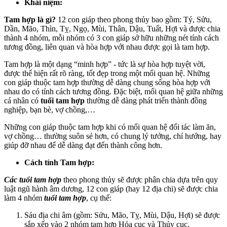
Khái niệm:
Tam hợp là gì?
12 con giáp theo phong thủy bao gồm: Tý, Sửu,
Dần, Mão, Thìn, Tỵ, Ngọ, Mùi, Thân, Dậu, Tuất, Hợi và được chia
thành 4 nhóm, mỗi nhóm có 3 con giáp sở hữu những nét tính cách
tương đồng, liên quan và hòa hợp với nhau được gọi là tam hợp.
Tam hợp là một dạng “minh hợp” - tức là sự hòa hợp tuyệt vời,
được thể hiện rất rõ ràng, tốt đẹp trong một mối quan hệ. Những
con giáp thuộc tam hợp thường dễ dàng chung sống hòa hợp với
nhau do có tính cách tương đồng. Đặc biệt, mối quan hệ giữa những
cá nhân có
tuổi tam hợp
thường dễ dàng phát triển thành đồng
nghiệp, bạn bè, vợ chồng,…
Những con giáp thuộc tam hợp khi có mối quan hệ đối tác làm ăn,
vợ chồng… thường suôn sẻ hơn, có chung lý tưởng, chí hướng, hay
giúp đỡ nhau để dễ dàng đạt đến thành công hơn.
Cách tính Tam hợp:
Các tuổi tam hợp
theo phong thủy sẽ được phân chia dựa trên quy
luật ngũ hành âm dương, 12 con giáp (hay 12 địa chi) sẽ được chia
làm 4 nhóm
tuổi tam hợp
, cụ thể:
Sáu địa chi âm (gồm: Sửu, Mão, Tỵ, Mùi, Dậu, Hợi) sẽ được
sắp xếp vào 2 nhóm tam hợp Hỏa cục và Thủy cục.