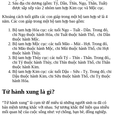
Sáu địa chi dương (gồm: Tý, Dần, Thìn, Ngọ, Thân, Tuất)
được sắp xếp vào 2 nhóm tam hợp Kim cục và Mộc cục.
Khoảng cách tuổi giữa các con giáp trong một bộ tam hợp sẽ là 4
năm. Các con giáp trong một bộ tam hợp bao gồm:
Bộ tam hợp Hỏa cục: các tuổi Ngọ – Tuất - Dần. Trong đó,
chi Ngọ thuộc hành Hỏa, chi Tuất thuộc hành Thổ, chi Dần
thuộc hành Mộc.
Bộ tam hợp Mộc cục: các tuổi Mão – Mùi - Hợi. Trong đó,
chi Mão thuộc hành Mộc, chi Mùi thuộc hành Thổ, chi Hợi
thuộc hành Thủy.
Bộ tam hợp Thủy cục: các tuổi Tý – Thìn - Thân. Trong đó,,
chi Tý thuộc hành Thủy, chi Thìn thuộc hành Thổ, chi Thân
thuộc hành Kim.
Bộ tam hợp Kim cục: các tuổi Dậu – Sửu - Tỵ. Trong đó, chi
Dậu thuộc hành Kim, chi Sửu thuộc hành Thổ, chi Tỵ thuộc
hành Hỏa.
Tứ hành xung là gì?
“Tứ hành xung” là cụm từ để miêu tả những người sinh ra đã có
bản mệnh tương khắc với nhau. Sự tương khắc thể hiện qua nhiều
mối quan hệ của cuộc sống như: vợ chồng, bạn bè, đồng nghiệp.