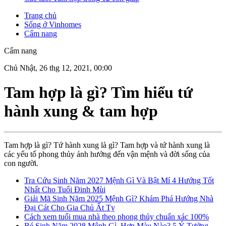
Trang chủ
Sống ở Vinhomes
Cẩm nang
Cẩm nang
Chủ Nhật, 26 thg 12, 2021, 00:00
Tam hợp là gì? Tìm hiểu tứ
hành xung & tam hợp
Tam hợp là gì? Tứ hành xung là gì? Tam hợp và tứ hành xung là
các yếu tố phong thủy ảnh hưởng đến vận mệnh và đời sống của
con người.
Tra Cứu Sinh Năm 2027 Mệnh Gì Và Bật Mí 4 Hướng Tốt
Nhất Cho Tuổi Đinh Mùi
Giải Mã Sinh Năm 2025 Mệnh Gì? Khám Phá Hướng Nhà
Đại Cát Cho Gia Chủ Ất Tỵ
Cách xem tuổi mua nhà theo phong thủy chuẩn xác 100%
Bé Sinh Năm 2028 Mệnh Gì, Hợp Màu Nào? 5 Ý Tưởng