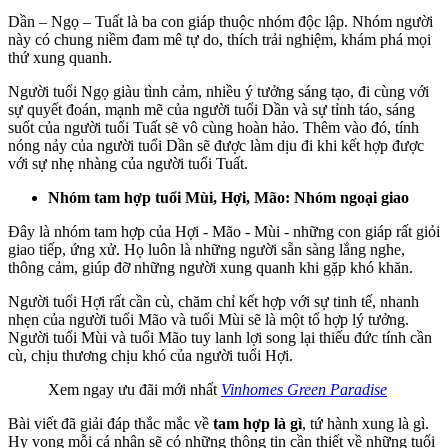
Dần – Ngọ – Tuất là ba con giáp thuộc nhóm độc lập. Nhóm người
này có chung niềm đam mê tự do, thích trải nghiệm, khám phá mọi
thứ xung quanh.
Người tuổi Ngọ giàu tình cảm, nhiều ý tưởng sáng tạo, đi cùng với
sự quyết đoán, mạnh mẽ của người tuổi Dần và sự tỉnh táo, sáng
suốt của người tuổi Tuất sẽ vô cùng hoàn hảo. Thêm vào đó, tính
nóng nảy của người tuổi Dần sẽ được làm dịu đi khi kết hợp được
với sự nhẹ nhàng của người tuổi Tuất.
Nhóm tam hợp tuổi Mùi, Hợi, Mão: Nhóm ngoại giao
Đây là nhóm tam hợp của Hợi - Mão - Mùi - những con giáp rất giỏi
giao tiếp, ứng xử. Họ luôn là những người sẵn sàng lắng nghe,
thông cảm, giúp đỡ những người xung quanh khi gặp khó khăn.
Người tuổi Hợi rất cần cù, chăm chỉ kết hợp với sự tinh tế, nhanh
nhẹn của người tuổi Mão và tuổi Mùi sẽ là một tổ hợp lý tưởng.
Người tuổi Mùi và tuổi Mão tuy lanh lợi song lại thiếu đức tính cần
cù, chịu thương chịu khó của người tuổi Hợi.
Xem ngay ưu đãi mới nhất
Vinhomes Green Paradise
Bài viết đã giải đáp thắc mắc về
tam hợp là gì
, tứ hành xung là gì.
Hy vọng mỗi cá nhân sẽ có những thông tin cần thiết về những tuổi