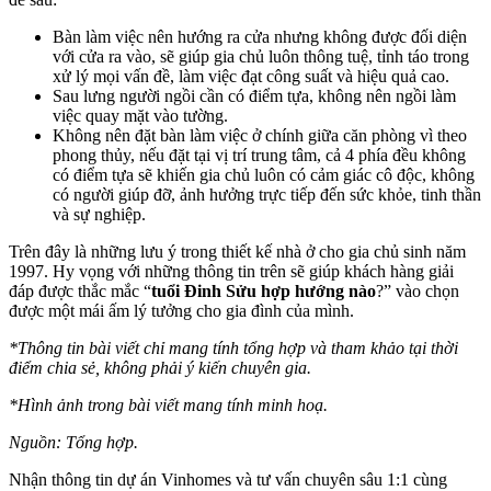
Bàn làm việc nên hướng ra cửa nhưng không được đối diện
với cửa ra vào, sẽ giúp gia chủ luôn thông tuệ, tỉnh táo trong
xử lý mọi vấn đề, làm việc đạt công suất và hiệu quả cao.
Sau lưng người ngồi cần có điểm tựa, không nên ngồi làm
việc quay mặt vào tường.
Không nên đặt bàn làm việc ở chính giữa căn phòng vì theo
phong thủy, nếu đặt tại vị trí trung tâm, cả 4 phía đều không
có điểm tựa sẽ khiến gia chủ luôn có cảm giác cô độc, không
có người giúp đỡ, ảnh hưởng trực tiếp đến sức khỏe, tinh thần
và sự nghiệp.
Trên đây là những lưu ý trong thiết kế nhà ở cho gia chủ sinh năm
1997. Hy vọng với những thông tin trên sẽ giúp khách hàng giải
đáp được thắc mắc “
tuổi Đinh Sửu hợp hướng nào
?” vào chọn
được một mái ấm lý tưởng cho gia đình của mình.
*Thông tin bài viết chỉ mang tính tổng hợp và tham khảo tại thời
điểm chia sẻ, không phải ý kiến chuyên gia.
*Hình ảnh trong bài viết mang tính minh hoạ.
Nguồn: Tổng hợp.
Nhận thông tin dự án Vinhomes và tư vấn chuyên sâu 1:1 cùng