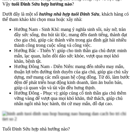
Vậy
tuổi Đinh Sửu hợp hướng nào
?
Dưới đây là một số
hướng nhà hợp tuổi Đinh Sửu
, khách hàng có
thể tham khảo khi chọn mua hoặc xây nhà:
Hướng Nam - Sinh Khí: mang ý nghĩa sinh sôi, nảy nở, tràn
đầy sức sống, thu hút tài lộc, mang đến danh tiếng, thành đạt
cho gia chủ, giúp các thành viên trong gia đình gặt hái nhiều
thành công trong cuộc sống và công việc.
Hướng Bắc - Thiên Y: giúp cho tinh thần gia chủ được minh
mẫn, lạc quan, luôn dồi dào sức khỏe, vượt qua mọi khó
khăn, bệnh tật.
Hướng Đông Nam - Diên Niên: mang đến nhiều may mắn,
thuận lợi trên đường tình duyên của gia chủ, giúp gia chủ xây
dựng, mở mang các mối quan hệ cộng đồng. Từ đó, làm bước
đệm để phát triển hoạt động kinh doanh, làm ăn buôn bán,
giúp cả quan vận và tài vận đều hưng thịnh.
Hướng Đông - Phục vị: giúp củng cố tinh thần gia chủ thêm
vững vàng để vượt qua mọi khó khăn, thử thách, giúp chủ
nhân ngôi nhà học hành, thi cử may mắn, đỗ đạt cao.
Tuổi Đinh Sửu hợp nhà hướng nào?