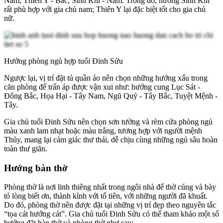
Nam, Thiên Y - Bắc, Sinh Khí - Nam. Trong đó, hướng Sinh Khí
rất phù hợp với gia chủ nam; Thiên Y lại đặc biệt tốt cho gia chủ
nữ.
Hướng phòng ngủ hợp tuổi Đinh Sửu
Ngược lại, vị trí đặt tủ quần áo nên chọn những hướng xấu trong
căn phòng để trấn áp được vận xui như: hướng cung Lục Sát -
Đông Bắc, Họa Hại - Tây Nam, Ngũ Quỷ - Tây Bắc, Tuyệt Mệnh -
Tây.
Gia chủ tuổi Đinh Sửu nên chọn sơn tường và rèm cửa phòng ngủ
màu xanh lam nhạt hoặc màu trắng, tương hợp với người mệnh
Thủy, mang lại cảm giác thư thái, dễ chịu cùng những ngủ sâu hoàn
toàn thư giãn.
Hướng bàn thờ
Phòng thờ là nơi linh thiêng nhất trong ngôi nhà để thờ cúng và bày
tỏ lòng biết ơn, thành kính với tổ tiên, với những người đã khuất.
Do đó, phòng thờ nên được đặt tại những vị trí đẹp theo nguyên tắc
“tọa cát hướng cát”. Gia chủ tuổi Đinh Sửu có thể tham khảo một số
hướng đặt bàn thờ và phòng thờ như sau: