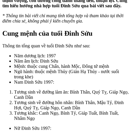
thịnh vượng, con đường công danh thăng tiến, thuận lợi. Cùng
tìm hiểu hướng nhà hợp tuổi Đinh Sửu qua bài viết sau đây.
*
Thông tin bài viết chỉ mang tính tổng hợp và tham khảo tại thời
điểm chia sẻ, không phải ý kiến chuyên gia.
Cung mệnh của tuổi Đinh Sửu
Thông tin tổng quan về tuổi Đinh Sửu như sau:
Năm dương lịch: 1997
Năm âm lịch: Đinh Sửu
Mệnh: thuộc cung Chấn, hành Mộc, Đông tứ mệnh
Ngũ hành: thuộc mệnh Thủy (Giản Hạ Thủy - nước suối
trong khe)
Nam Đinh Sửu 1997:
Tương sinh về đường làm ăn: Bính Thân, Quý Tỵ, Giáp Ngọ,
Canh Dần
Tương sinh về đường hôn nhân: Bính Thân, Mậu Tý, Đinh
Hợi, Quý Tỵ, Giáp Ngọ, Canh Dần
Tương khắc: Canh Ngọ, Bính Tý, Giáp Tuất, Bính Tuất,
Nhâm Ngọ
Nữ Đinh Sửu 1997: