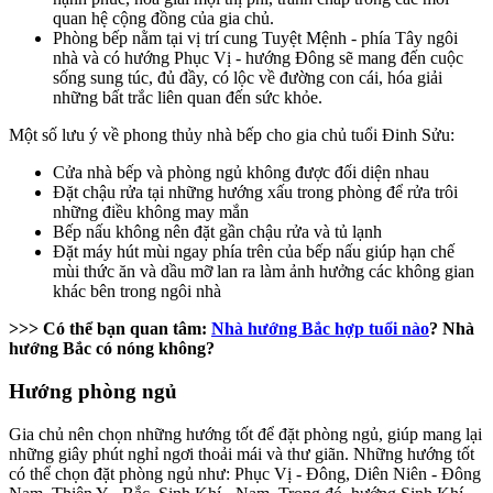
quan hệ cộng đồng của gia chủ.
Phòng bếp nằm tại vị trí cung Tuyệt Mệnh - phía Tây ngôi
nhà và có hướng Phục Vị - hướng Đông sẽ mang đến cuộc
sống sung túc, đủ đầy, có lộc về đường con cái, hóa giải
những bất trắc liên quan đến sức khỏe.
Một số lưu ý về phong thủy nhà bếp cho gia chủ tuổi Đinh Sửu:
Cửa nhà bếp và phòng ngủ không được đối diện nhau
Đặt chậu rửa tại những hướng xấu trong phòng để rửa trôi
những điều không may mắn
Bếp nấu không nên đặt gần chậu rửa và tủ lạnh
Đặt máy hút mùi ngay phía trên của bếp nấu giúp hạn chế
mùi thức ăn và dầu mỡ lan ra làm ảnh hưởng các không gian
khác bên trong ngôi nhà
>>> Có thể bạn quan tâm:
Nhà hướng Bắc hợp tuổi nào
? Nhà
hướng Bắc có nóng không?
Hướng phòng ngủ
Gia chủ nên chọn những hướng tốt để đặt phòng ngủ, giúp mang lại
những giây phút nghỉ ngơi thoải mái và thư giãn. Những hướng tốt
có thể chọn đặt phòng ngủ như: Phục Vị - Đông, Diên Niên - Đông