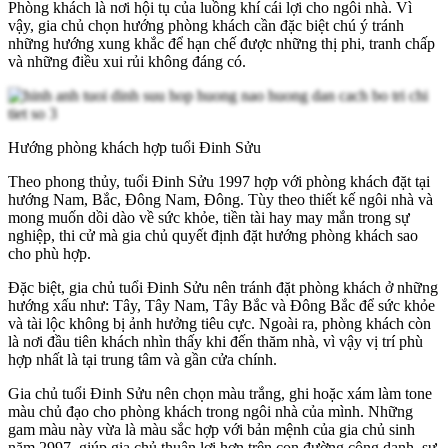
Phòng khách là nơi hội tụ của luồng khí cái lợi cho ngôi nhà. Vì
vậy, gia chủ chọn hướng phòng khách cần đặc biệt chú ý tránh
những hướng xung khắc để hạn chế được những thị phi, tranh chấp
và những điều xui rủi không đáng có.
Hướng phòng khách hợp tuổi Đinh Sửu
Theo phong thủy, tuổi Đinh Sửu 1997 hợp với phòng khách đặt tại
hướng Nam, Bắc, Đông Nam, Đông. Tùy theo thiết kế ngôi nhà và
mong muốn dồi dào về sức khỏe, tiền tài hay may mắn trong sự
nghiệp, thi cử mà gia chủ quyết định đặt hướng phòng khách sao
cho phù hợp.
Đặc biệt, gia chủ tuổi Đinh Sửu nên tránh đặt phòng khách ở những
hướng xấu như: Tây, Tây Nam, Tây Bắc và Đông Bắc để sức khỏe
và tài lộc không bị ảnh hưởng tiêu cực. Ngoài ra, phòng khách còn
là nơi đầu tiên khách nhìn thấy khi đến thăm nhà, vì vậy vị trí phù
hợp nhất là tại trung tâm và gần cửa chính.
Gia chủ tuổi Đinh Sửu nên chọn màu trắng, ghi hoặc xám làm tone
màu chủ đạo cho phòng khách trong ngôi nhà của mình. Những
gam màu này vừa là màu sắc hợp với bản mệnh của gia chủ sinh
năm 2997, giúp gia chủ thuận lợi hơn trên con đường công danh, sự