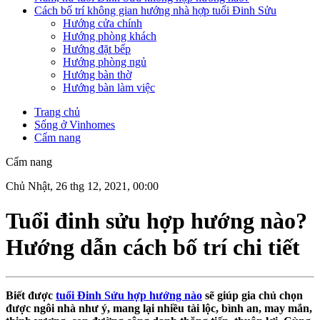
Cách bố trí không gian hướng nhà hợp tuổi Đinh Sửu
Hướng cửa chính
Hướng phòng khách
Hướng đặt bếp
Hướng phòng ngủ
Hướng bàn thờ
Hướng bàn làm việc
Trang chủ
Sống ở Vinhomes
Cẩm nang
Cẩm nang
Chủ Nhật, 26 thg 12, 2021, 00:00
Tuổi đinh sửu hợp hướng nào?
Hướng dẫn cách bố trí chi tiết
Biết được
tuổi Đinh Sửu hợp hướng nào
sẽ giúp gia chủ chọn
được ngôi nhà như ý, mang lại nhiều tài lộc, bình an, may mắn,