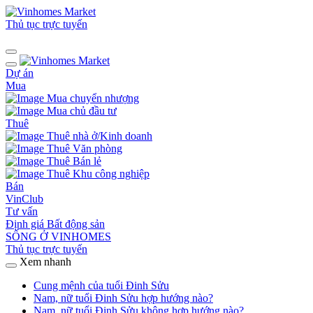
Thủ tục trực tuyến
Dự án
Mua
Mua chuyển nhượng
Mua chủ đầu tư
Thuê
Thuê nhà ở/Kinh doanh
Thuê Văn phòng
Thuê Bán lẻ
Thuê Khu công nghiệp
Bán
VinClub
Tư vấn
Định giá Bất động sản
SỐNG Ở VINHOMES
Thủ tục trực tuyến
Xem nhanh
Cung mệnh của tuổi Đinh Sửu
Nam, nữ tuổi Đinh Sửu hợp hướng nào?
Nam, nữ tuổi Đinh Sửu không hợp hướng nào?