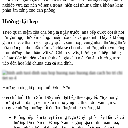
nghiệp vừa tạo nên vẻ sang trọng, hiện đại nhưng cũng không kém
phần ấm cúng cho căn phòng.
Hướng đặt bếp
Theo quan niệm của cha ông ta ngày trước, nhà bếp được coi là nơi
lưu giữ ngọn lửa ấm cúng, thuận hòa của cả gia đình. Đây là không
gian mà các thành viên quây quần, sum họp, cùng nhau thưởng thức
bữa cơm gia đình đầm ấm và chia sẻ cho nhau những niềm vui cũng
như những khó khăn, vất vả. Chính vì vậy, hướng nhà bếp không
chỉ tác độc lớn đến vận mệnh của gia chủ mà còn ảnh hưởng trực
tiếp đến hòa khí chung của cả gia đình.
Hướng phòng bếp hợp tuổi Đinh Sửu
Gia chủ tuổi Đinh Sửu 1997 nên đặt bếp theo quy tắc “tọa hung
hướng cát” - đặt tại vị trí xấu mang ý nghĩa thiêu đốt vận hạn và
quay về những hướng tốt để đón được nhiều vượng khí:
Phòng bếp nằm tại vị trí cung Ngũ Quỷ - phía Tây Bắc và có
hướng Diên Niên - Đông Nam sẽ giúp gia đình thuận hòa,
hạnh phúc, hòa giải mọi thị phi, tranh chấp trong các mối