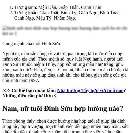
Tương sinh: Mậu Dần, Giáp Thân, Canh Thìn
Tương khắc: Giáp Tuất, Bính Tỵ, Giáp Ngọ, Bính Tuất,
Canh Ngọ, Mậu Tý, Nhâm Ngọ.
Cung mệnh của tuổi Đinh Sửu
Ngoài ra, màu sắc cùng có vai trò quan trọng khi nhắc đến cung
mệnh của gia chủ. Theo mệnh số, quy luật Ngũ hành, người tuổi
Đinh Sửu thuộc mệnh Thủy, hợp với những màu như trắng, ghi,
xám, xanh nước biển, đen,.... Chọn nội thất có tone màu chủ đạo là
những màu này sẽ giúp tăng sinh khí cho không gian sống của gia
chủ sinh năm 1997.
>>> Có thể bạn quan tâm:
Nhà hướng Tây hợp với tuổi nào
?
Những điều cần phải lưu ý
Nam, nữ tuổi Đinh Sửu hợp hướng nào?
Theo phong thủy, chọn được hướng nhà hợp tuổi sẽ giúp gia đình
sung túc, thịnh vượng, mọi thành viên đều gặp nhiều may mắn, sức
khỏe dồi dào, thành công, thăng tiến trong công việc và học tập.