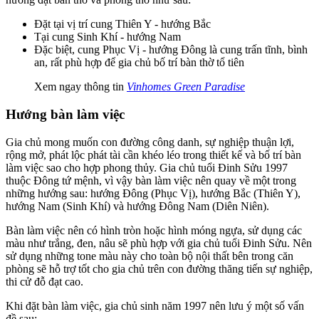
Đặt tại vị trí cung Thiên Y - hướng Bắc
Tại cung Sinh Khí - hướng Nam
Đặc biệt, cung Phục Vị - hướng Đông là cung trấn tĩnh, bình
an, rất phù hợp để gia chủ bố trí bàn thờ tổ tiên
Xem ngay thông tin
Vinhomes Green Paradise
Hướng bàn làm việc
Gia chủ mong muốn con đường công danh, sự nghiệp thuận lợi,
rộng mở, phát lộc phát tài cần khéo léo trong thiết kế và bố trí bàn
làm việc sao cho hợp phong thủy. Gia chủ tuổi Đinh Sửu 1997
thuộc Đông tứ mệnh, vì vậy bàn làm việc nên quay về một trong
những hướng sau: hướng Đông (Phục Vị), hướng Bắc (Thiên Y),
hướng Nam (Sinh Khí) và hướng Đông Nam (Diên Niên).
Bàn làm việc nên có hình tròn hoặc hình móng ngựa, sử dụng các
màu như trắng, đen, nâu sẽ phù hợp với gia chủ tuổi Đinh Sửu. Nên
sử dụng những tone màu này cho toàn bộ nội thất bên trong căn
phòng sẽ hỗ trợ tốt cho gia chủ trên con đường thăng tiến sự nghiệp,
thi cử đỗ đạt cao.
Khi đặt bàn làm việc, gia chủ sinh năm 1997 nên lưu ý một số vấn
đề sau: