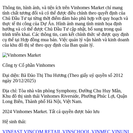
Thông tin, hình ảnh, và tiện ích trên Vinhomes Market chỉ mang
tính chất tương đối và có thể được điều chỉnh theo quyết định của
Chủ Đầu Tư tại từng thời điểm đảm bảo phù hợp với quy hoạch và
thực tế thi công của Dự Án. Hình ảnh mang tính minh họa định
hướng và có thể được Chủ Đầu Tư cập nhật, bổ sung trong quá
trình triển khai. Các thông tin, cam kết chính thức sẽ được quy định
cụ thể tại Hợp đồng mua bán. Việc quản lý vận hành và kinh doanh
của khu đô thị sẽ theo quy định của Ban quản lý.
Công ty Cổ phần Vinhomes
Đại diện: Bà Đào Thị Thu Hương (Theo giấy uỷ quyền số 2012
ngày 20/12/2025)
Địa chỉ: Tòa nhà văn phòng Symphony, Đường Chu Huy Mân,
Khu đô thị sinh thái Vinhomes Riverside, Phường Phúc Lợi, Quận
Long Biên, Thành phố Hà Nội, Việt Nam.
2024 Vinhomes Market. Tất cả quyền được bảo lưu
Hệ sinh thái:
VINFAST
VINCOM RETAIL
VINSCHOOL
VINMEC
VINUNI