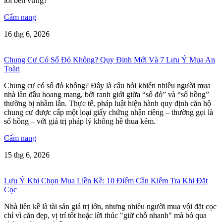
lời bền vững?
Cẩm nang
16 thg 6, 2026
Chung Cư Có Sổ Đỏ Không? Quy Định Mới Và 7 Lưu Ý Mua An
Toàn
Chung cư có sổ đỏ không? Đây là câu hỏi khiến nhiều người mua
nhà lần đầu hoang mang, bởi ranh giới giữa “sổ đỏ” và “sổ hồng”
thường bị nhầm lẫn. Thực tế, pháp luật hiện hành quy định căn hộ
chung cư được cấp một loại giấy chứng nhận riêng – thường gọi là
sổ hồng – với giá trị pháp lý không hề thua kém.
Cẩm nang
15 thg 6, 2026
Lưu Ý Khi Chọn Mua Liền Kề: 10 Điểm Cần Kiểm Tra Khi Đặt
Cọc
Nhà liền kề là tài sản giá trị lớn, nhưng nhiều người mua vội đặt cọc
chỉ vì căn đẹp, vị trí tốt hoặc lời thúc "giữ chỗ nhanh" mà bỏ qua