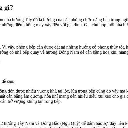
g gì?
ọn nhà hướng Tây đó là hướng của các phòng chức năng bên trong ngôi 
c những điều không may xảy đến với gia đình. Gia chủ hợp tuổi nhà hư
 Vì vậy, phòng bếp cần được đặt tại những hướng có phong thủy tốt, hợ
ường có nhà bếp quay về hướng Đông Nam để cân bằng hòa khí, mang 
 đề sau:
ông đón được nhiều vượng khí, tài lộc, lửa trong bếp cũng do vậy mà
, mất cân bằng âm dương, hòa khí mang đến nhiều điều xui xẻo cho gia 
ản trở vượng khí tụ lại trong bếp.
ánh 2 hướng Tây Nam và Đông Bắc (Ngũ Quỷ) để đảm bảo sợi dây liên k