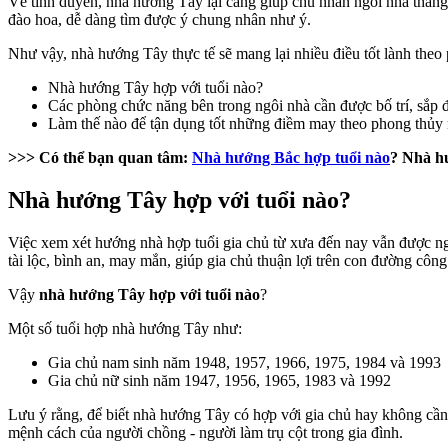
Về tình duyên, nhà hướng Tây lại càng giúp chủ nhân ngôi nhà thăng 
đào hoa, dễ dàng tìm được ý chung nhân như ý.
Như vậy, nhà hướng Tây thực tế sẽ mang lại nhiều điều tốt lành the
Nhà hướng Tây hợp với tuổi nào?
Các phòng chức năng bên trong ngôi nhà cần được bố trí, sắp
Làm thế nào để tận dụng tốt những điềm may theo phong thủy
>>> Có thể bạn quan tâm:
Nhà hướng Bắc hợp tuổi nào
? Nhà h
Nhà hướng Tây hợp với tuổi nào?
Việc xem xét hướng nhà hợp tuổi gia chủ từ xưa đến nay vẫn được n
tài lộc, bình an, may mắn, giúp gia chủ thuận lợi trên con đường công
Vậy
nhà hướng Tây hợp với tuổi nào
?
Một số tuổi hợp nhà hướng Tây như:
Gia chủ nam sinh năm 1948, 1957, 1966, 1975, 1984 và 1993
Gia chủ nữ sinh năm 1947, 1956, 1965, 1983 và 1992
Lưu ý rằng, để biết nhà hướng Tây có hợp với gia chủ hay không cần 
mệnh cách của người chồng - người làm trụ cột trong gia đình.