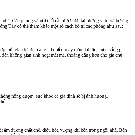
nhà. Các phòng và nội thất cần được đặt tại những vị trí và hướng
ớng Tây có thể tham khảo một số cách bố trí các phòng như sau:
p tuổi gia chủ để mang lại nhiều may mắn, tài lộc, cuộc sống gia
đến không gian sinh hoạt mát mẻ, thoáng đãng hơn cho gia chủ.
 không nồng đượm, sức khỏe cả gia đình sẽ bị ảnh hưởng.
chủ
ết âm dương chặt chẽ, điều hòa vượng khí bên trong ngôi nhà. Bàn