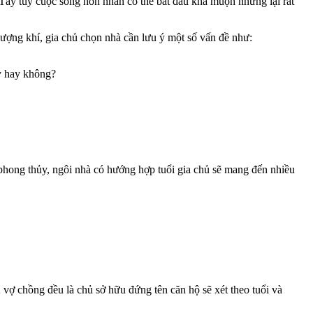
 Tây tuy cuộc sống hôn nhân có thể bắt đầu khá muộn nhưng lại rất
ượng khí, gia chủ chọn nhà cần lưu ý một số vấn đề như:
y hay không?
phong thủy, ngôi nhà có hướng hợp tuổi gia chủ sẽ mang đến nhiều
 vợ chồng đều là chủ sở hữu đứng tên căn hộ sẽ xét theo tuổi và