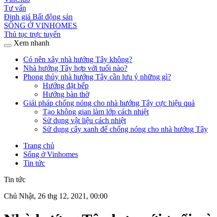
Tư vấn
Định giá Bất động sản
SỐNG Ở VINHOMES
Thủ tục trực tuyến
Xem nhanh
Có nên xây nhà hướng Tây không?
Nhà hướng Tây hợp với tuổi nào?
Phong thủy nhà hướng Tây cần lưu ý những gì?
Hướng đặt bếp
Hướng bàn thờ
Giải pháp chống nóng cho nhà hướng Tây cực hiệu quả
Tạo không gian làm lớp cách nhiệt
Sử dụng vật liệu cách nhiệt
Sử dụng cây xanh để chống nóng cho nhà hướng Tây
Trang chủ
Sống ở Vinhomes
Tin tức
Tin tức
Chủ Nhật, 26 thg 12, 2021, 00:00