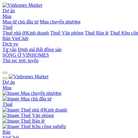
Dự án
Mua
Mua từ chủ đầu tư
Mua chuyển nhượng
Thuê
Thuê nhà ở/Kinh doanh
Thuê Văn phòng
Thuê Bán lẻ
Thuê Khu côn
Bán
VinClub
Dịch vụ
Tư vấn
Định giá Bất động sản
SỐNG Ở VINHOMES
Thủ tục trực tuyến
Dự án
Mua
Mua chuyển nhượng
Mua chủ đầu tư
Thuê
Thuê nhà ở/Kinh doanh
Thuê Văn phòng
Thuê Bán lẻ
Thuê Khu công nghiệp
Bán
VinClub