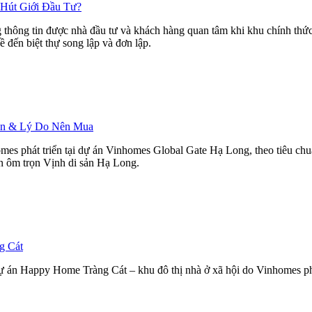
 Hút Giới Đầu Tư?
hông tin được nhà đầu tư và khách hàng quan tâm khi khu chính thức r
ề đến biệt thự song lập và đơn lập.
Bán & Lý Do Nên Mua
mes phát triển tại dự án Vinhomes Global Gate Hạ Long, theo tiêu ch
ìn ôm trọn Vịnh di sản Hạ Long.
g Cát
 án Happy Home Tràng Cát – khu đô thị nhà ở xã hội do Vinhomes phát