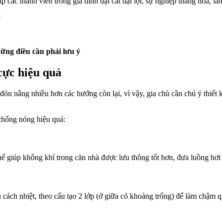
 các thành viên trong gia đình đại cát đại lợi, sự nghiệp thăng hoa, là
ững điều cần phải lưu ý
cực hiệu quả
ón nắng nhiều hơn các hướng còn lại, vì vậy, gia chủ cần chú ý thiết 
chống nóng hiệu quả:
ể giúp không khí trong căn nhà được lưu thông tốt hơn, đưa luồng hơi n
ch nhiệt, theo cấu tạo 2 lớp (ở giữa có khoảng trống) để làm chậm quá