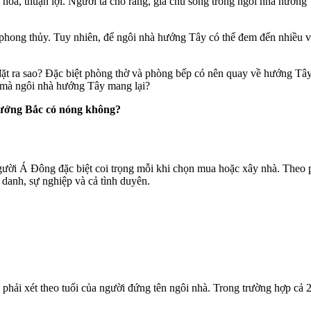
hoa, thuận lợi. Người ta cho rằng, gia chủ sống trong ngôi nhà hướng
o phong thủy. Tuy nhiên, để ngôi nhà hướng Tây có thể đem đến nhiều v
 đặt ra sao? Đặc biệt phòng thờ và phòng bếp có nên quay về hướng Tâ
 mà ngôi nhà hướng Tây mang lại?
ướng Bắc có nóng không?
gười Á Đông đặc biệt coi trọng mỗi khi chọn mua hoặc xây nhà. Theo 
 danh, sự nghiệp và cả tình duyên.
phải xét theo tuổi của người đứng tên ngôi nhà. Trong trường hợp cả 2