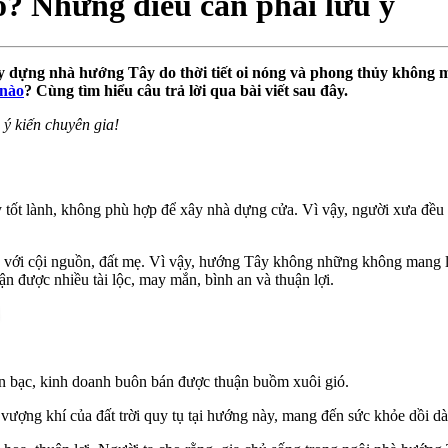
? Những điều cần phải lưu ý
y dựng nhà hướng Tây do thời tiết oi nóng và phong thủy không m
 nào
? Cùng tìm hiểu câu trả lời qua bài viết sau đây.
 ý kiến chuyên gia!
tốt lành, không phù hợp để xây nhà dựng cửa. Vì vậy, người xưa đều
 về với cội nguồn, đất mẹ. Vì vậy, hướng Tây không những không mang l
hận được nhiều tài lộc, may mắn, bình an và thuận lợi.
iền bạc, kinh doanh buôn bán được thuận buồm xuôi gió.
ượng khí của đất trời quy tụ tại hướng này, mang đến sức khỏe dồi dà