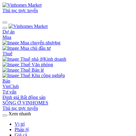
Thủ tục trực tuyến
Dự án
Mua
Mua chuyển nhượng
Mua chủ đầu tư
Thuê
Thuê nhà ở/Kinh doanh
Thuê Văn phòng
Thuê Bán lẻ
Thuê Khu công nghiệp
Bán
VinClub
Tư vấn
Định giá Bất động sản
SỐNG Ở VINHOMES
Thủ tục trực tuyến
Xem nhanh
Vị trí
Pháp lý
Giá cả