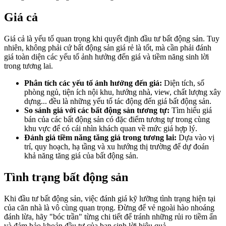
Giá cả
Giá cả là yếu tố quan trọng khi quyết định đầu tư bất động sản. Tuy
nhiên, không phải cứ bất động sản giá rẻ là tốt, mà cần phải đánh
giá toàn diện các yếu tố ảnh hưởng đến giá và tiềm năng sinh lời
trong tương lai.
Phân tích các yếu tố ảnh hưởng đến giá:
Diện tích, số
phòng ngủ, tiện ích nội khu, hướng nhà, view, chất lượng xây
dựng... đều là những yếu tố tác động đến giá bất động sản.
So sánh giá với các bất động sản tương tự:
Tìm hiểu giá
bán của các bất động sản có đặc điểm tương tự trong cùng
khu vực để có cái nhìn khách quan về mức giá hợp lý.
Đánh giá tiềm năng tăng giá trong tương lai:
Dựa vào vị
trí, quy hoạch, hạ tầng và xu hướng thị trường để dự đoán
khả năng tăng giá của bất động sản.
Tình trạng bất động sản
Khi đầu tư bất động sản, việc đánh giá kỹ lưỡng tình trạng hiện tại
của căn nhà là vô cùng quan trọng. Đừng để vẻ ngoài hào nhoáng
đánh lừa, hãy "bóc trần" từng chi tiết để tránh những rủi ro tiềm ẩn
và đảm bảo khoản đầu tư của bạn sinh lời hiệu quả.