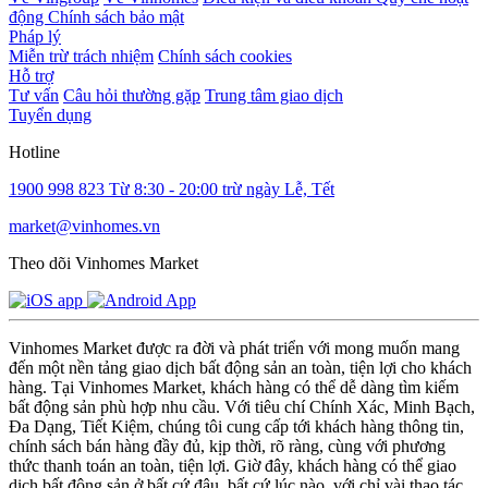
động
Chính sách bảo mật
Pháp lý
Miễn trừ trách nhiệm
Chính sách cookies
Hỗ trợ
Tư vấn
Câu hỏi thường gặp
Trung tâm giao dịch
Tuyển dụng
Hotline
1900 998 823
Từ 8:30 - 20:00 trừ ngày Lễ, Tết
market@vinhomes.vn
Theo dõi Vinhomes Market
Vinhomes Market được ra đời và phát triển với mong muốn mang
đến một nền tảng giao dịch bất động sản an toàn, tiện lợi cho khách
hàng. Tại Vinhomes Market, khách hàng có thể dễ dàng tìm kiếm
bất động sản phù hợp nhu cầu. Với tiêu chí Chính Xác, Minh Bạch,
Đa Dạng, Tiết Kiệm, chúng tôi cung cấp tới khách hàng thông tin,
chính sách bán hàng đầy đủ, kịp thời, rõ ràng, cùng với phương
thức thanh toán an toàn, tiện lợi. Giờ đây, khách hàng có thể giao
dịch bất động sản ở bất cứ đâu, bất cứ lúc nào, với chỉ vài thao tác