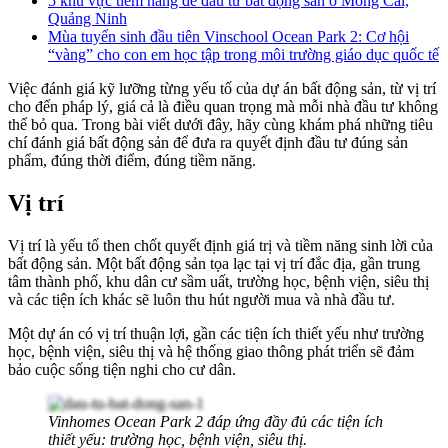
5 khu vực tiềm năng để đầu tư bất động sản ở Móng Cái,
Quảng Ninh
Mùa tuyển sinh đầu tiên Vinschool Ocean Park 2: Cơ hội
“vàng” cho con em học tập trong môi trường giáo dục quốc tế
Việc đánh giá kỹ lưỡng từng yếu tố của dự án bất động sản, từ vị trí
cho đến pháp lý, giá cả là điều quan trọng mà mỗi nhà đầu tư không
thể bỏ qua. Trong bài viết dưới đây, hãy cùng khám phá những tiêu
chí đánh giá bất động sản để đưa ra quyết định đầu tư đúng sản
phẩm, đúng thời điểm, đúng tiềm năng.
Vị trí
Vị trí là yếu tố then chốt quyết định giá trị và tiềm năng sinh lời của
bất động sản. Một bất động sản tọa lạc tại vị trí đắc địa, gần trung
tâm thành phố, khu dân cư sầm uất, trường học, bệnh viện, siêu thị
và các tiện ích khác sẽ luôn thu hút người mua và nhà đầu tư.
Một dự án có vị trí thuận lợi, gần các tiện ích thiết yếu như trường
học, bệnh viện, siêu thị và hệ thống giao thông phát triển sẽ đảm
bảo cuộc sống tiện nghi cho cư dân.
Vinhomes Ocean Park 2 đáp ứng đầy đủ các tiện ích
thiết yếu: trường học, bệnh viện, siêu thị.