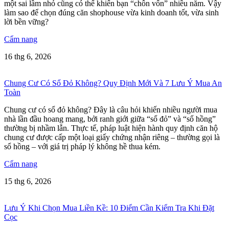
một sai lầm nhỏ cũng có thể khiến bạn “chôn vốn” nhiều năm. Vậy
làm sao để chọn đúng căn shophouse vừa kinh doanh tốt, vừa sinh
lời bền vững?
Cẩm nang
16 thg 6, 2026
Chung Cư Có Sổ Đỏ Không? Quy Định Mới Và 7 Lưu Ý Mua An
Toàn
Chung cư có sổ đỏ không? Đây là câu hỏi khiến nhiều người mua
nhà lần đầu hoang mang, bởi ranh giới giữa “sổ đỏ” và “sổ hồng”
thường bị nhầm lẫn. Thực tế, pháp luật hiện hành quy định căn hộ
chung cư được cấp một loại giấy chứng nhận riêng – thường gọi là
sổ hồng – với giá trị pháp lý không hề thua kém.
Cẩm nang
15 thg 6, 2026
Lưu Ý Khi Chọn Mua Liền Kề: 10 Điểm Cần Kiểm Tra Khi Đặt
Cọc