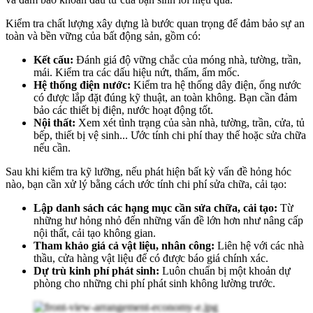
Kiểm tra chất lượng xây dựng là bước quan trọng để đảm bảo sự an
toàn và bền vững của bất động sản, gồm có:
Kết cấu:
Đánh giá độ vững chắc của móng nhà, tường, trần,
mái. Kiểm tra các dấu hiệu nứt, thấm, ẩm mốc.
Hệ thống điện nước:
Kiểm tra hệ thống dây điện, ống nước
có được lắp đặt đúng kỹ thuật, an toàn không. Bạn cần đảm
bảo các thiết bị điện, nước hoạt động tốt.
Nội thất:
Xem xét tình trạng của sàn nhà, tường, trần, cửa, tủ
bếp, thiết bị vệ sinh... Ước tính chi phí thay thế hoặc sửa chữa
nếu cần.
Sau khi kiểm tra kỹ lưỡng, nếu phát hiện bất kỳ vấn đề hỏng hóc
nào, bạn cần xử lý bằng cách ước tính chi phí sửa chữa, cải tạo:
Lập danh sách các hạng mục cần sửa chữa, cải tạo:
Từ
những hư hỏng nhỏ đến những vấn đề lớn hơn như nâng cấp
nội thất, cải tạo không gian.
Tham khảo giá cả vật liệu, nhân công:
Liên hệ với các nhà
thầu, cửa hàng vật liệu để có được báo giá chính xác.
Dự trù kinh phí phát sinh:
Luôn chuẩn bị một khoản dự
phòng cho những chi phí phát sinh không lường trước.