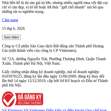
Nhà liền kề là tài sản giá trị lớn, nhưng nhiều người mua vội đặt cọc
chỉ vì căn đẹp, vị trí tốt hoặc lời thúc "giữ chỗ nhanh" mà bỏ qua
những rủi ro nghiêm trọng.
Cẩm nang
15 thg 6, 2026
Xem thêm
Công ty Cổ phần Sàn Giao dịch Bất động sản Thành phố Hoàng
Gia (một thành viên của công ty CP Vinhomes).
Số 72A, đường Nguyễn Trãi, Phường Thượng Đình, Quận Thanh
Xuân, Thành phố Hà Nội, Việt Nam.
Giấy chứng nhận đăng ký doanh nghiệp, mã số doanh nghiệp:
0103970225, đăng ký lần đầu ngày 11/06/2009, đăng ký thay đổi
lần thứ 14 ngày 12/12/2019, cấp bởi Sở Kế hoạch và Đầu tư Thành
phố Hà Nội.
Về Vingroup
Về Vinhomes
Điều kiện và điều khoản
Quy chế hoạt