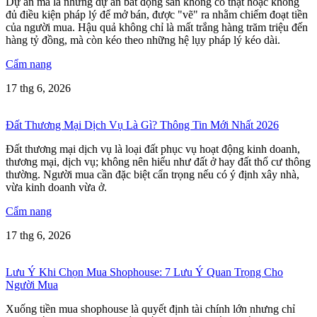
Dự án ma là những dự án bất động sản không có thật hoặc không
đủ điều kiện pháp lý để mở bán, được "vẽ" ra nhằm chiếm đoạt tiền
của người mua. Hậu quả không chỉ là mất trắng hàng trăm triệu đến
hàng tỷ đồng, mà còn kéo theo những hệ lụy pháp lý kéo dài.
Cẩm nang
17 thg 6, 2026
Đất Thương Mại Dịch Vụ Là Gì? Thông Tin Mới Nhất 2026
Đất thương mại dịch vụ là loại đất phục vụ hoạt động kinh doanh,
thương mại, dịch vụ; không nên hiểu như đất ở hay đất thổ cư thông
thường. Người mua cần đặc biệt cẩn trọng nếu có ý định xây nhà,
vừa kinh doanh vừa ở.
Cẩm nang
17 thg 6, 2026
Lưu Ý Khi Chọn Mua Shophouse: 7 Lưu Ý Quan Trọng Cho
Người Mua
Xuống tiền mua shophouse là quyết định tài chính lớn nhưng chỉ