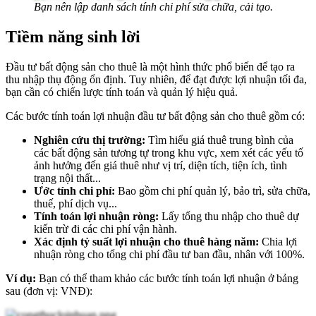
Bạn nên lập danh sách tính chi phí sửa chữa, cải tạo.
Tiềm năng sinh lời
Đầu tư bất động sản cho thuê là một hình thức phổ biến để tạo ra
thu nhập thụ động ổn định. Tuy nhiên, để đạt được lợi nhuận tối đa,
bạn cần có chiến lược tính toán và quản lý hiệu quả.
Các bước tính toán lợi nhuận đầu tư bất động sản cho thuê gồm có:
Nghiên cứu thị trường:
Tìm hiểu giá thuê trung bình của
các bất động sản tương tự trong khu vực, xem xét các yếu tố
ảnh hưởng đến giá thuê như vị trí, diện tích, tiện ích, tình
trạng nội thất...
Ước tính chi phí:
Bao gồm chi phí quản lý, bảo trì, sửa chữa,
thuế, phí dịch vụ...
Tính toán lợi nhuận ròng:
Lấy tổng thu nhập cho thuê dự
kiến trừ đi các chi phí vận hành.
Xác định tỷ suất lợi nhuận cho thuê hàng năm:
Chia lợi
nhuận ròng cho tổng chi phí đầu tư ban đầu, nhân với 100%.
Ví dụ:
Bạn có thể tham khảo các bước tính toán lợi nhuận ở bảng
sau (đơn vị: VNĐ):