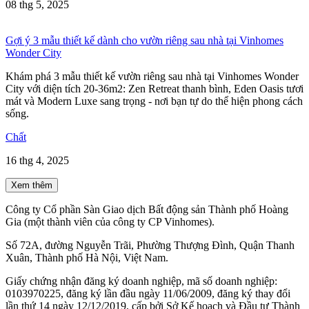
08 thg 5, 2025
Gợi ý 3 mẫu thiết kế dành cho vườn riêng sau nhà tại Vinhomes
Wonder City
Khám phá 3 mẫu thiết kế vườn riêng sau nhà tại Vinhomes Wonder
City với diện tích 20-36m2: Zen Retreat thanh bình, Eden Oasis tươi
mát và Modern Luxe sang trọng - nơi bạn tự do thể hiện phong cách
sống.
Chất
16 thg 4, 2025
Xem thêm
Công ty Cổ phần Sàn Giao dịch Bất động sản Thành phố Hoàng
Gia (một thành viên của công ty CP Vinhomes).
Số 72A, đường Nguyễn Trãi, Phường Thượng Đình, Quận Thanh
Xuân, Thành phố Hà Nội, Việt Nam.
Giấy chứng nhận đăng ký doanh nghiệp, mã số doanh nghiệp:
0103970225, đăng ký lần đầu ngày 11/06/2009, đăng ký thay đổi
lần thứ 14 ngày 12/12/2019, cấp bởi Sở Kế hoạch và Đầu tư Thành