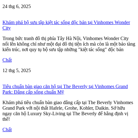
24 thg 6, 2025
Khám phá bộ sưu tập kiệt tác sống độc bản tại Vinhomes Wonder
City
Trong bức tranh đô thị phía Tây Hà Nội, Vinhomes Wonder City
nổi lên không chỉ như một đại đô thị tiện ích mà còn là một bảo tàng
kiến trúc, nơi quy tụ bộ sưu tập những "kiệt tác sống" độc bản
Chất
12 thg 5, 2025
Tiêu chuẩn bàn giao căn hộ tại The Beverly tại Vinhomes Grand
Park: Đẳng cấp sống chuẩn Mỹ
Khám phá tiêu chuẩn bàn giao đẳng cấp tại The Beverly Vinhomes
Grand Park với nội thất Hafele, Grohe, Kohler, Daikin. Sở hữu
ngay căn hộ Luxury Sky-Living tại The Beverly để hẳng định vị
thế!
Chất