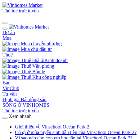
Thủ tục trực tuyến
Dự án
Mua
Mua chuyển nhượng
Mua chủ đầu tư
Thuê
Thuê nhà ở/Kinh doanh
Thuê Văn phòng
Thuê Bán lẻ
Thuê Khu công nghiệp
Bán
VinClub
Tư vấn
Định giá Bất động sản
SỐNG Ở VINHOMES
Thủ tục trực tuyến
Xem nhanh
Giới thiệu về Vinschool Ocean Park 2
Có gì ở mùa tuyển sinh đầu tiên của Vinschool Ocean Park 2?
Vì sao nên cho con em học tập tại Vinschool Ocean Park 2?