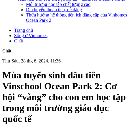
Môi trường học tập chất lượng cao
Di chuyển thuận tiện, dễ dàng
Thừa hưởng hệ thống tiện ích đẳng cấp của Vinhomes
Ocean Park 2
Trang chủ
Sống ở Vinhomes
Chất
Chất
Thứ Sáu, 28 thg 6, 2024, 11:36
Mùa tuyển sinh đầu tiên
Vinschool Ocean Park 2: Cơ
hội “vàng” cho con em học tập
trong môi trường giáo dục
quốc tế