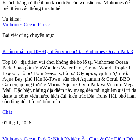
Khách hàng có thể tham khảo trên các website của Vinhomes để
biết thêm các thông tin chi tiết.
Từ khoá:
Vinhomes Ocean Park 2
Bài viết cùng chuyên mục
Khám phá Top 10+ Địa điểm vui chơi tại Vinhomes Ocean Park 3
Top 10+ địa điểm vui chơi không thể bỏ lỡ tại Vinhomes Ocean
Park 3 bao gồm VinWonders Water Park, Grand World, Tropical
Lagoon, hồ bơi Four Seasons, hồ bơi Olympics, vịnh trượt nước
Aqua Bay, phố Hàn K-Town, sân chơi Aquarium & Coral, BBQ
Garden, quảng trường Marina Square, Gym Park và Vincom Mega
Mall. Đặc biệt, những địa điểm này mang đến trải nghiệm giải trí đa
dạng từ công viên nước hiện đại, kiến trúc Địa Trung Hải, phố Hàn
sôi động đến hồ bơi bốn mùa.
Chất
07 thg 1, 2026
Vinhomes Ocean Park 2: Kinh Nghiệm Ăn Chơi & Các Điểm Đến