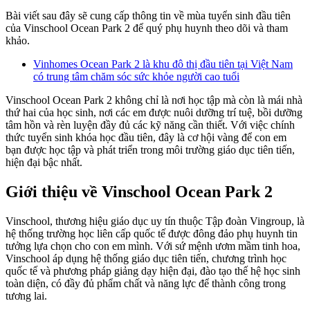
Bài viết sau đây sẽ cung cấp thông tin về mùa tuyển sinh đầu tiên
của Vinschool Ocean Park 2 để quý phụ huynh theo dõi và tham
khảo.
Vinhomes Ocean Park 2 là khu đô thị đầu tiên tại Việt Nam
có trung tâm chăm sóc sức khỏe người cao tuổi
Vinschool Ocean Park 2 không chỉ là nơi học tập mà còn là mái nhà
thứ hai của học sinh, nơi các em được nuôi dưỡng trí tuệ, bồi dưỡng
tâm hồn và rèn luyện đầy đủ các kỹ năng cần thiết. Với việc chính
thức tuyển sinh khóa học đầu tiên, đây là cơ hội vàng để con em
bạn được học tập và phát triển trong môi trường giáo dục tiên tiến,
hiện đại bậc nhất.
Giới thiệu về Vinschool Ocean Park 2
Vinschool, thương hiệu giáo dục uy tín thuộc Tập đoàn Vingroup, là
hệ thống trường học liên cấp quốc tế được đông đảo phụ huynh tin
tưởng lựa chọn cho con em mình. Với sứ mệnh ươm mầm tinh hoa,
Vinschool áp dụng hệ thống giáo dục tiên tiến, chương trình học
quốc tế và phương pháp giảng dạy hiện đại, đào tạo thế hệ học sinh
toàn diện, có đầy đủ phẩm chất và năng lực để thành công trong
tương lai.