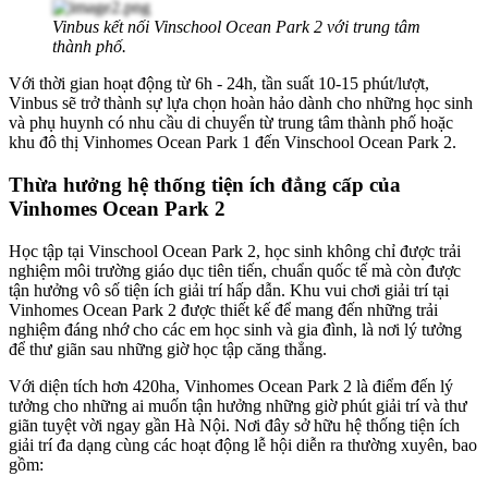
Vinbus kết nối Vinschool Ocean Park 2 với trung tâm
thành phố.
Với thời gian hoạt động từ 6h - 24h, tần suất 10-15 phút/lượt,
Vinbus sẽ trở thành sự lựa chọn hoàn hảo dành cho những học sinh
và phụ huynh có nhu cầu di chuyển từ trung tâm thành phố hoặc
khu đô thị Vinhomes Ocean Park 1 đến Vinschool Ocean Park 2.
Thừa hưởng hệ thống tiện ích đẳng cấp của
Vinhomes Ocean Park 2
Học tập tại Vinschool Ocean Park 2, học sinh không chỉ được trải
nghiệm môi trường giáo dục tiên tiến, chuẩn quốc tế mà còn được
tận hưởng vô số tiện ích giải trí hấp dẫn. Khu vui chơi giải trí tại
Vinhomes Ocean Park 2 được thiết kế để mang đến những trải
nghiệm đáng nhớ cho các em học sinh và gia đình, là nơi lý tưởng
để thư giãn sau những giờ học tập căng thẳng.
Với diện tích hơn 420ha, Vinhomes Ocean Park 2 là điểm đến lý
tưởng cho những ai muốn tận hưởng những giờ phút giải trí và thư
giãn tuyệt vời ngay gần Hà Nội. Nơi đây sở hữu hệ thống tiện ích
giải trí đa dạng cùng các hoạt động lễ hội diễn ra thường xuyên, bao
gồm: