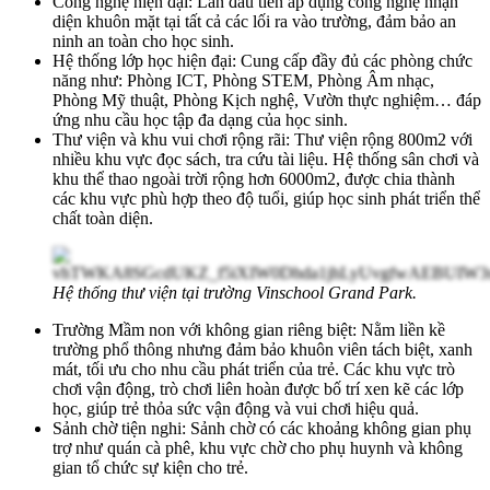
Công nghệ hiện đại: Lần đầu tiên áp dụng công nghệ nhận
diện khuôn mặt tại tất cả các lối ra vào trường, đảm bảo an
ninh an toàn cho học sinh.
Hệ thống lớp học hiện đại: Cung cấp đầy đủ các phòng chức
năng như: Phòng ICT, Phòng STEM, Phòng Âm nhạc,
Phòng Mỹ thuật, Phòng Kịch nghệ, Vườn thực nghiệm… đáp
ứng nhu cầu học tập đa dạng của học sinh.
Thư viện và khu vui chơi rộng rãi: Thư viện rộng 800m2 với
nhiều khu vực đọc sách, tra cứu tài liệu. Hệ thống sân chơi và
khu thể thao ngoài trời rộng hơn 6000m2, được chia thành
các khu vực phù hợp theo độ tuổi, giúp học sinh phát triển thể
chất toàn diện.
Hệ thống thư viện tại trường Vinschool Grand Park.
Trường Mầm non với không gian riêng biệt: Nằm liền kề
trường phổ thông nhưng đảm bảo khuôn viên tách biệt, xanh
mát, tối ưu cho nhu cầu phát triển của trẻ. Các khu vực trò
chơi vận động, trò chơi liên hoàn được bố trí xen kẽ các lớp
học, giúp trẻ thỏa sức vận động và vui chơi hiệu quả.
Sảnh chờ tiện nghi: Sảnh chờ có các khoảng không gian phụ
trợ như quán cà phê, khu vực chờ cho phụ huynh và không
gian tổ chức sự kiện cho trẻ.