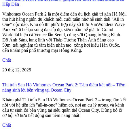
Hấp Dẫn
Vinhomes Ocean Park 2 là một điểm đến du lịch giải trí gần Hà Nội,
thu hút hàng nghìn du khách mỗi cuối tuần nhờ hệ sinh thái "All in
One" độc đáo. Khu đô thị phức hợp này sở hữu VinWonders Wave
Park với 6 bể tạo sóng đa cấp độ, siêu quần thể giải trí Grand
World tái hiện cả Venice lẫn Seoul, cùng với Quảng trường Kinh
Đô Ánh Sáng lung linh với Tháp Tượng Thần Ánh Sáng cao
50m, trải nghiệm từ tắm biển nhân tạo, xông hơi kiểu Hàn Quốc,
đến khám phá phố thương mại Hồng Kông.
Chất
29 thg 12, 2025
Thị trấn San Hô Vinhomes Ocean Park 2: Tâm điểm kết nối – Tiềm
năng sinh lời bền vững tại Ocean City
Khám phá Thị trấn San Hô Vinhomes Ocean Park 2 – trung tâm kết
nối với hệ tiện ích "all-in-one" hiếm có, nơi an cư lý tưởng và kênh
đầu tư sinh lời bền vững tại siêu quần thể Ocean City. Đừng bỏ lỡ
cơ hội sở hữu bất động sản tiềm năng nhất!
Chất