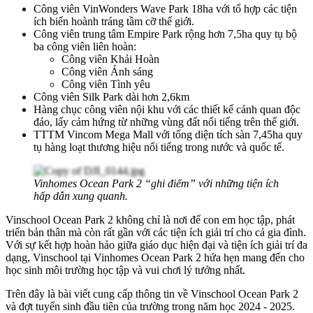
Công viên VinWonders Wave Park 18ha với tổ hợp các tiện
ích biển hoành tráng tầm cỡ thế giới.
Công viên trung tâm Empire Park rộng hơn 7,5ha quy tụ bộ
ba công viên liên hoàn:
Công viên Khải Hoàn
Công viên Ánh sáng
Công viên Tình yêu
Công viên Silk Park dài hơn 2,6km
Hàng chục công viên nội khu với các thiết kế cảnh quan độc
đáo, lấy cảm hứng từ những vùng đất nổi tiếng trên thế giới.
TTTM Vincom Mega Mall với tổng diện tích sàn 7,45ha quy
tụ hàng loạt thương hiệu nổi tiếng trong nước và quốc tế.
Vinhomes Ocean Park 2 “ghi điểm” với những tiện ích
hấp dẫn xung quanh.
Vinschool Ocean Park 2 không chỉ là nơi để con em học tập, phát
triển bản thân mà còn rất gần với các tiện ích giải trí cho cả gia đình.
Với sự kết hợp hoàn hảo giữa giáo dục hiện đại và tiện ích giải trí đa
dạng, Vinschool tại Vinhomes Ocean Park 2 hứa hẹn mang đến cho
học sinh môi trường học tập và vui chơi lý tưởng nhất.
Trên đây là bài viết cung cấp thông tin về Vinschool Ocean Park 2
và đợt tuyển sinh đầu tiên của trường trong năm học 2024 - 2025.