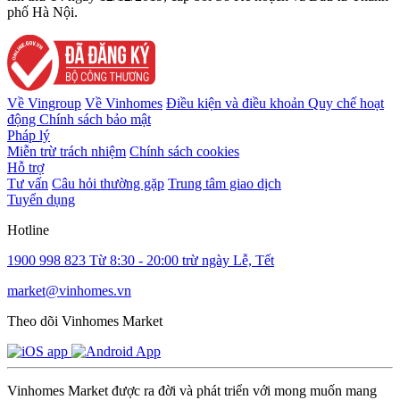
phố Hà Nội.
Về Vingroup
Về Vinhomes
Điều kiện và điều khoản
Quy chế hoạt
động
Chính sách bảo mật
Pháp lý
Miễn trừ trách nhiệm
Chính sách cookies
Hỗ trợ
Tư vấn
Câu hỏi thường gặp
Trung tâm giao dịch
Tuyển dụng
Hotline
1900 998 823
Từ 8:30 - 20:00 trừ ngày Lễ, Tết
market@vinhomes.vn
Theo dõi Vinhomes Market
Vinhomes Market được ra đời và phát triển với mong muốn mang