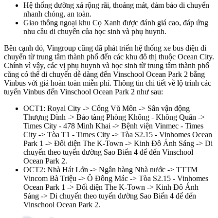
Hệ thống đường xá rộng rãi, thoáng mát, đảm bảo di chuyển
nhanh chóng, an toàn.
Giao thông ngoại khu Cọ Xanh được đánh giá cao, đáp ứng
nhu cầu di chuyển của học sinh và phụ huynh.
Bên cạnh đó, Vingroup cũng đã phát triển hệ thống xe bus điện di
chuyển từ trung tâm thành phố đến các khu đô thị thuộc Ocean City.
Chính vì vậy, các vị phụ huynh và học sinh từ trung tâm thành phố
cũng có thể di chuyển dễ dàng đến Vinschool Ocean Park 2 bằng
Vinbus với giá hoàn toàn miễn phí. Thông tin chi tiết về lộ trình các
tuyến Vinbus đến Vinschool Ocean Park 2 như sau:
OCT1: Royal City -> Cổng Vũ Môn -> Sân vận động
Thượng Đình -> Bảo tàng Phòng Không - Không Quân ->
Times City - 478 Minh Khai -> Bệnh viện Vinmec - Times
City -> Tòa T1 - Times City -> Tòa S2.15 - Vinhomes Ocean
Park 1 -> Đối diện The K-Town -> Kinh Đô Ánh Sáng -> Di
chuyển theo tuyến đường Sao Biển 4 để đến Vinschool
Ocean Park 2.
OCT2: Nhà Hát Lớn -> Ngân hàng Nhà nước -> TTTM
Vincom Bà Triệu -> Ô Đông Mác -> Tòa S2.15 - Vinhomes
Ocean Park 1 -> Đối diện The K-Town -> Kinh Đô Ánh
Sáng -> Di chuyển theo tuyến đường Sao Biển 4 để đến
Vinschool Ocean Park 2.