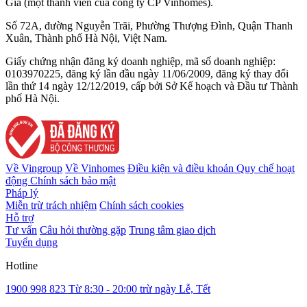
Gia (một thành viên của công ty CP Vinhomes).
Số 72A, đường Nguyễn Trãi, Phường Thượng Đình, Quận Thanh
Xuân, Thành phố Hà Nội, Việt Nam.
Giấy chứng nhận đăng ký doanh nghiệp, mã số doanh nghiệp:
0103970225, đăng ký lần đầu ngày 11/06/2009, đăng ký thay đổi
lần thứ 14 ngày 12/12/2019, cấp bởi Sở Kế hoạch và Đầu tư Thành
phố Hà Nội.
Về Vingroup
Về Vinhomes
Điều kiện và điều khoản
Quy chế hoạt
động
Chính sách bảo mật
Pháp lý
Miễn trừ trách nhiệm
Chính sách cookies
Hỗ trợ
Tư vấn
Câu hỏi thường gặp
Trung tâm giao dịch
Tuyển dụng
Hotline
1900 998 823
Từ 8:30 - 20:00 trừ ngày Lễ, Tết