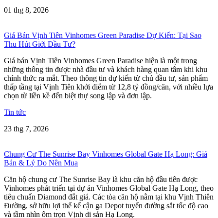
01 thg 8, 2026
Giá Bán Vịnh Tiên Vinhomes Green Paradise Dự Kiến: Tại Sao
Thu Hút Giới Đầu Tư?
Giá bán Vịnh Tiên Vinhomes Green Paradise hiện là một trong
những thông tin được nhà đầu tư và khách hàng quan tâm khi khu
chính thức ra mắt. Theo thông tin dự kiến từ chủ đầu tư, sản phẩm
thấp tầng tại Vịnh Tiên khởi điểm từ 12,8 tỷ đồng/căn, với nhiều lựa
chọn từ liền kề đến biệt thự song lập và đơn lập.
Tin tức
23 thg 7, 2026
Chung Cư The Sunrise Bay Vinhomes Global Gate Hạ Long: Giá
Bán & Lý Do Nên Mua
Căn hộ chung cư The Sunrise Bay là khu căn hộ đầu tiên được
Vinhomes phát triển tại dự án Vinhomes Global Gate Hạ Long, theo
tiêu chuẩn Diamond đắt giá. Các tòa căn hộ nằm tại khu Vịnh Thiên
Đường, sở hữu lợi thế kế cận ga Depot tuyến đường sắt tốc độ cao
và tầm nhìn ôm trọn Vịnh di sản Hạ Long.