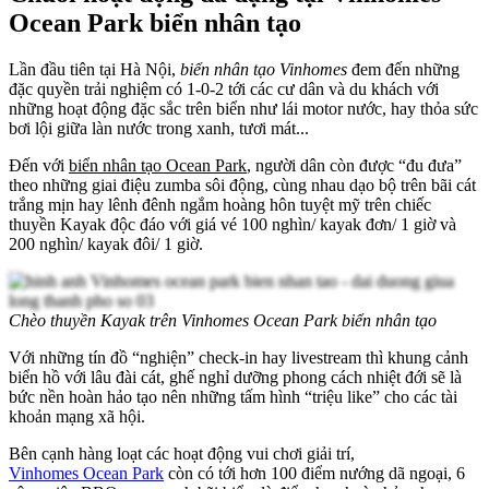
Ocean Park biển nhân tạo
Lần đầu tiên tại Hà Nội,
biển nhân tạo Vinhomes
đem đến những
đặc quyền trải nghiệm có 1-0-2 tới các cư dân và du khách với
những hoạt động đặc sắc trên biển như lái motor nước, hay thỏa sức
bơi lội giữa làn nước trong xanh, tươi mát...
Đến với
biển nhân tạo Ocean Park
, người dân còn được “đu đưa”
theo những giai điệu zumba sôi động, cùng nhau dạo bộ trên bãi cát
trắng mịn hay lênh đênh ngắm hoàng hôn tuyệt mỹ trên chiếc
thuyền Kayak độc đáo với giá vé 100 nghìn/ kayak đơn/ 1 giờ và
200 nghìn/ kayak đôi/ 1 giờ.
Chèo thuyền Kayak trên Vinhomes Ocean Park biển nhân tạo
Với những tín đồ “nghiện” check-in hay livestream thì khung cảnh
biển hồ với lâu đài cát, ghế nghỉ dưỡng phong cách nhiệt đới sẽ là
bức nền hoàn hảo tạo nên những tấm hình “triệu like” cho các tài
khoản mạng xã hội.
Bên cạnh hàng loạt các hoạt động vui chơi giải trí,
Vinhomes Ocean Park
còn có tới hơn 100 điểm nướng dã ngoại, 6