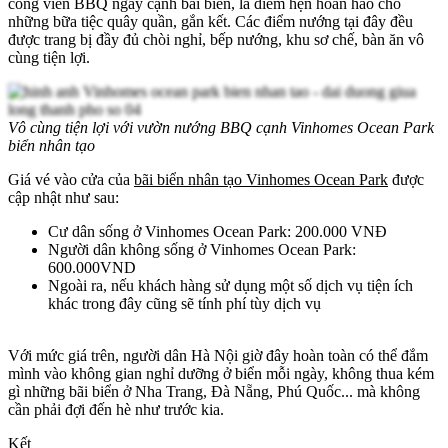
công viên BBQ ngay cạnh bãi biển, là điểm hẹn hoàn hảo cho
những bữa tiệc quây quần, gắn kết. Các điểm nướng tại đây đều
được trang bị đầy đủ chòi nghỉ, bếp nướng, khu sơ chế, bàn ăn vô
cùng tiện lợi.
Vô cùng tiện lợi với vườn nướng BBQ cạnh Vinhomes Ocean Park
biển nhân tạo
Giá vé vào cửa của
bãi biển nhân tạo Vinhomes Ocean Park
được
cập nhật như sau:
Cư dân sống ở Vinhomes Ocean Park: 200.000 VNĐ
Người dân không sống ở Vinhomes Ocean Park:
600.000VND
Ngoài ra, nếu khách hàng sử dụng một số dịch vụ tiện ích
khác trong đây cũng sẽ tính phí tùy dịch vụ
Với mức giá trên, người dân Hà Nội giờ đây hoàn toàn có thể đắm
mình vào không gian nghỉ dưỡng ở biển mỗi ngày, không thua kém
gì những bãi biển ở Nha Trang, Đà Nẵng, Phú Quốc... mà không
cần phải đợi đến hè như trước kia.
Kết