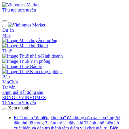
Thủ tục trực tuyến
Dự án
Mua
Mua chuyển nhượng
Mua chủ đầu tư
Thuê
Thuê nhà ở/Kinh doanh
Thuê Văn phòng
Thuê Bán lẻ
Thuê Khu công nghiệp
Bán
VinClub
Tư vấn
Định giá Bất động sản
SỐNG Ở VINHOMES
Thủ tục trực tuyến
Xem nhanh
Khái niệm “đi biển gần nhà” đã không còn xa lạ với người
dân thủ đô trong 3 năm trở lại đây, khi Thành phố biển hồ
xuất hiện và dần trở thành tâm điểm vui chơi giải trí. Biển