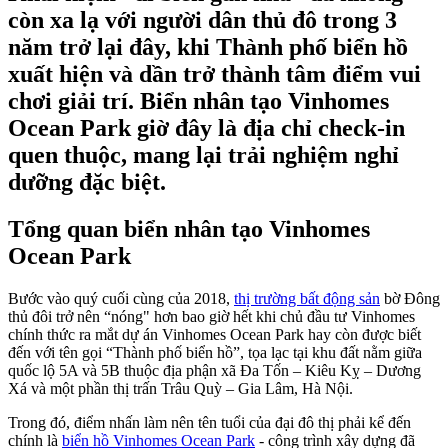
còn xa lạ với người dân thủ đô trong 3
năm trở lại đây, khi Thành phố biển hồ
xuất hiện và dần trở thành tâm điểm vui
chơi giải trí. Biển nhân tạo Vinhomes
Ocean Park giờ đây là địa chỉ check-in
quen thuộc, mang lại trải nghiệm nghỉ
dưỡng đặc biệt.
Tổng quan biển nhân tạo Vinhomes
Ocean Park
Bước vào quý cuối cùng của 2018,
thị trường bất động sản
bờ Đông
thủ đôi trở nên “nóng" hơn bao giờ hết khi chủ đầu tư Vinhomes
chính thức ra mắt dự án Vinhomes Ocean Park hay còn được biết
đến với tên gọi “Thành phố biển hồ”, tọa lạc tại khu đất nằm giữa
quốc lộ 5A và 5B thuộc địa phận xã Đa Tốn – Kiêu Kỵ – Dương
Xá và một phần thị trấn Trâu Quỳ – Gia Lâm, Hà Nội.
Trong đó, điểm nhấn làm nên tên tuổi của đại đô thị phải kể đến
chính là
biển hồ Vinhomes Ocean Park
- công trình xây dựng đã