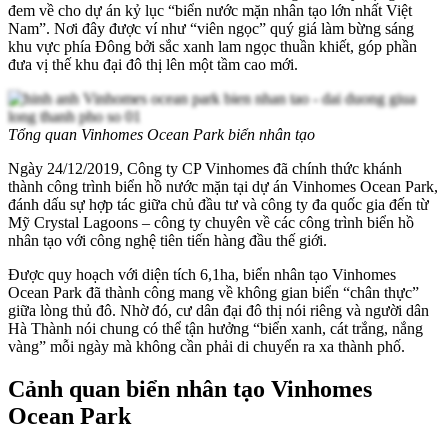
đem về cho dự án kỷ lục “biển nước mặn nhân tạo lớn nhất Việt
Nam”. Nơi đây được ví như “viên ngọc” quý giá làm bừng sáng
khu vực phía Đông bởi sắc xanh lam ngọc thuần khiết, góp phần
đưa vị thế khu đại đô thị lên một tầm cao mới.
Tổng quan Vinhomes Ocean Park biển nhân tạo
Ngày 24/12/2019, Công ty CP Vinhomes đã chính thức khánh
thành công trình biển hồ nước mặn tại dự án Vinhomes Ocean Park,
đánh dấu sự hợp tác giữa chủ đầu tư và công ty đa quốc gia đến từ
Mỹ Crystal Lagoons – công ty chuyên về các công trình biển hồ
nhân tạo với công nghệ tiên tiến hàng đầu thế giới.
Được quy hoạch với diện tích 6,1ha,
biển nhân tạo Vinhomes
Ocean Park
đã thành công mang về không gian biển “chân thực”
giữa lòng thủ đô. Nhờ đó, cư dân đại đô thị nói riêng và người dân
Hà Thành nói chung có thể tận hưởng “biển xanh, cát trắng, nắng
vàng” mỗi ngày mà không cần phải di chuyển ra xa thành phố.
Cảnh quan biển nhân tạo Vinhomes
Ocean Park