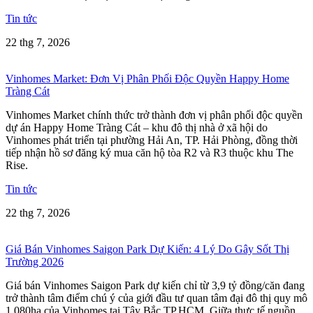
Tin tức
22 thg 7, 2026
Vinhomes Market: Đơn Vị Phân Phối Độc Quyền Happy Home
Tràng Cát
Vinhomes Market chính thức trở thành đơn vị phân phối độc quyền
dự án Happy Home Tràng Cát – khu đô thị nhà ở xã hội do
Vinhomes phát triển tại phường Hải An, TP. Hải Phòng, đồng thời
tiếp nhận hồ sơ đăng ký mua căn hộ tòa R2 và R3 thuộc khu The
Rise.
Tin tức
22 thg 7, 2026
Giá Bán Vinhomes Saigon Park Dự Kiến: 4 Lý Do Gây Sốt Thị
Trường 2026
Giá bán Vinhomes Saigon Park dự kiến chỉ từ 3,9 tỷ đồng/căn đang
trở thành tâm điểm chú ý của giới đầu tư quan tâm đại đô thị quy mô
1.080ha của Vinhomes tại Tây Bắc TP.HCM. Giữa thực tế nguồn