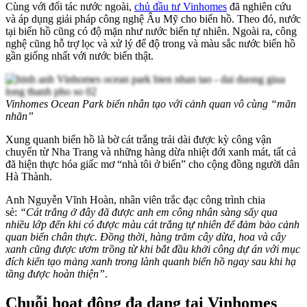
Cùng với đối tác nước ngoài,
chủ đầu tư Vinhomes
đã nghiên cứu
và áp dụng giải pháp công nghệ Âu Mỹ cho biển hồ. Theo đó, nước
tại biển hồ cũng có độ mặn như nước biển tự nhiên. Ngoài ra, công
nghệ cũng hỗ trợ lọc và xử lý để độ trong và màu sắc nước biển hồ
gần giống nhất với nước biển thật.
Vinhomes Ocean Park biển nhân tạo với cảnh quan vô cùng “mãn
nhãn”
Xung quanh biển hồ là bờ cát trắng trải dài được kỳ công vận
chuyển từ Nha Trang và những hàng dừa nhiệt đới xanh mát, tất cả
đã hiện thực hóa giấc mơ “nhà tôi ở biển” cho cộng đồng người dân
Hà Thành.
Anh Nguyễn Vĩnh Hoàn, nhân viên trắc đạc công trình chia
sẻ:
“Cát trắng ở đây đã được anh em công nhân sàng sẩy qua
nhiều lớp đến khi có được màu cát trắng tự nhiên để đảm bảo cảnh
quan biển chân thực. Đồng thời, hàng trăm cây dừa, hoa và cây
xanh cũng được ươm trồng từ khi bắt đầu khởi công dự án với mục
đích kiến tạo mảng xanh trong lành quanh biển hồ ngay sau khi hạ
tầng được hoàn thiện”
.
Chuỗi hoạt động đa dạng tại Vinhomes