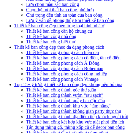
Lựa chọn màu sắc ban công
Chọn lựa nội thất ban công phù hợp
Chú trọng đến tính an toàn của ban công
Lưu ý vấn đề phong thủy khi thiết kế ban công
Thiết kế ban công đẹp theo từng loại hình nhà ở
Thiết kế ban công căn hộ chung cư
Thiết kế ban công nhà ống
Thiết kế ban công biệt thự
Thiết kế ban công đẹp theo đa dạng phong cách
Thiết kế ban công phong cách hiện đại
Thiết kế ban công phong cách cổ điển, tân cổ điển
Thiết kế ban công phong cách Á Đông
Thiết kế ban công phong cách Bohemian
Thiết kế ban công phong cách công nghiệp
Thiết kế ban công phong cách Vintage
Top 15+ ý tưởng thiết kế ban công đẹp không nên bỏ qua
Thiết kế ban công thành góc thư giãn
Thiết kế ban công thành vườn “rau sạch”
Thiết kế ban công thành quầy bar độc đáo
Thiết kế ban công thành khu vực "tắm nắng"
Thiết kế ban công thành không gian party thực thụ
Thiết kế ban công thành địa điểm tiếp khách ngoài trời
Thiết kế ban công kết hợp khu vực giặt phơi tiện ích
Tận dụng thùng gỗ, thùng xốp cũ để decor ban công
Thiết kế ban công đầy thơ mộng cùng võng