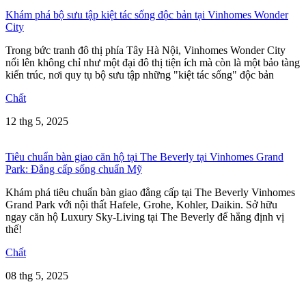
Khám phá bộ sưu tập kiệt tác sống độc bản tại Vinhomes Wonder
City
Trong bức tranh đô thị phía Tây Hà Nội, Vinhomes Wonder City
nổi lên không chỉ như một đại đô thị tiện ích mà còn là một bảo tàng
kiến trúc, nơi quy tụ bộ sưu tập những "kiệt tác sống" độc bản
Chất
12 thg 5, 2025
Tiêu chuẩn bàn giao căn hộ tại The Beverly tại Vinhomes Grand
Park: Đẳng cấp sống chuẩn Mỹ
Khám phá tiêu chuẩn bàn giao đẳng cấp tại The Beverly Vinhomes
Grand Park với nội thất Hafele, Grohe, Kohler, Daikin. Sở hữu
ngay căn hộ Luxury Sky-Living tại The Beverly để hẳng định vị
thế!
Chất
08 thg 5, 2025