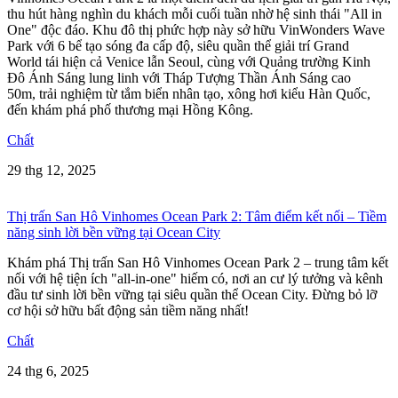
thu hút hàng nghìn du khách mỗi cuối tuần nhờ hệ sinh thái "All in
One" độc đáo. Khu đô thị phức hợp này sở hữu VinWonders Wave
Park với 6 bể tạo sóng đa cấp độ, siêu quần thể giải trí Grand
World tái hiện cả Venice lẫn Seoul, cùng với Quảng trường Kinh
Đô Ánh Sáng lung linh với Tháp Tượng Thần Ánh Sáng cao
50m, trải nghiệm từ tắm biển nhân tạo, xông hơi kiểu Hàn Quốc,
đến khám phá phố thương mại Hồng Kông.
Chất
29 thg 12, 2025
Thị trấn San Hô Vinhomes Ocean Park 2: Tâm điểm kết nối – Tiềm
năng sinh lời bền vững tại Ocean City
Khám phá Thị trấn San Hô Vinhomes Ocean Park 2 – trung tâm kết
nối với hệ tiện ích "all-in-one" hiếm có, nơi an cư lý tưởng và kênh
đầu tư sinh lời bền vững tại siêu quần thể Ocean City. Đừng bỏ lỡ
cơ hội sở hữu bất động sản tiềm năng nhất!
Chất
24 thg 6, 2025