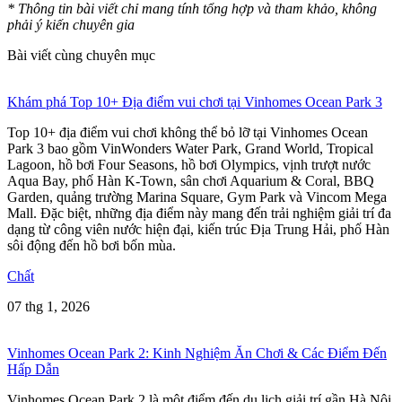
* Thông tin bài viết chỉ mang tính tổng hợp và tham khảo, không
phải ý kiến chuyên gia
Bài viết cùng chuyên mục
Khám phá Top 10+ Địa điểm vui chơi tại Vinhomes Ocean Park 3
Top 10+ địa điểm vui chơi không thể bỏ lỡ tại Vinhomes Ocean
Park 3 bao gồm VinWonders Water Park, Grand World, Tropical
Lagoon, hồ bơi Four Seasons, hồ bơi Olympics, vịnh trượt nước
Aqua Bay, phố Hàn K-Town, sân chơi Aquarium & Coral, BBQ
Garden, quảng trường Marina Square, Gym Park và Vincom Mega
Mall. Đặc biệt, những địa điểm này mang đến trải nghiệm giải trí đa
dạng từ công viên nước hiện đại, kiến trúc Địa Trung Hải, phố Hàn
sôi động đến hồ bơi bốn mùa.
Chất
07 thg 1, 2026
Vinhomes Ocean Park 2: Kinh Nghiệm Ăn Chơi & Các Điểm Đến
Hấp Dẫn
Vinhomes Ocean Park 2 là một điểm đến du lịch giải trí gần Hà Nội,