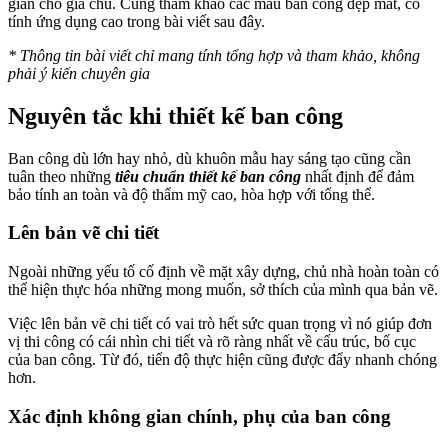
giãn cho gia chủ. Cùng tham khảo các mẫu ban công đẹp mắt, có
tính ứng dụng cao trong bài viết sau đây.
* Thông tin bài viết chỉ mang tính tổng hợp và tham khảo, không
phải ý kiến chuyên gia
Nguyên tắc khi thiết kế ban công
Ban công dù lớn hay nhỏ, dù khuôn mẫu hay sáng tạo cũng cần
tuân theo những
tiêu chuẩn thiết kế ban công
nhất định để đảm
bảo tính an toàn và độ thẩm mỹ cao, hòa hợp với tổng thể.
Lên bản vẽ chi tiết
Ngoài những yếu tố cố định về mặt xây dựng, chủ nhà hoàn toàn có
thể hiện thực hóa những mong muốn, sở thích của mình qua bản vẽ.
Việc lên bản vẽ chi tiết có vai trò hết sức quan trọng vì nó giúp đơn
vị thi công có cái nhìn chi tiết và rõ ràng nhất về cấu trúc, bố cục
của ban công. Từ đó, tiến độ thực hiện cũng được đẩy nhanh chóng
hơn.
Xác định không gian chính, phụ của ban công