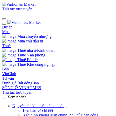
Thủ tục trực tuyến
Dự án
Mua
Mua chuyển nhượng
Mua chủ đầu tư
Thuê
Thuê nhà ở/Kinh doanh
Thuê Văn phòng
Thuê Bán lẻ
Thuê Khu công nghiệp
Bán
VinClub
Tư vấn
Định giá Bất động sản
SỐNG Ở VINHOMES
Thủ tục trực tuyến
Xem nhanh
Nguyên tắc khi thiết kế ban công
Lên bản vẽ chi tiết
Xác định không gian chính, phụ của ban công