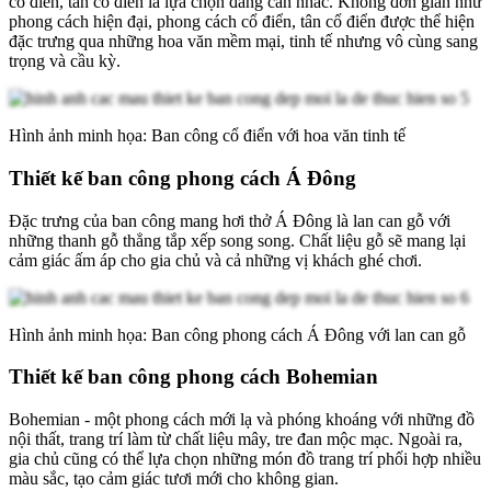
cổ điển, tân cổ điển là lựa chọn đáng cân nhắc. Không đơn giản như
phong cách hiện đại, phong cách cổ điển, tân cổ điển được thể hiện
đặc trưng qua những hoa văn mềm mại, tinh tế nhưng vô cùng sang
trọng và cầu kỳ.
Hình ảnh minh họa: Ban công cổ điển với hoa văn tinh tế
Thiết kế ban công phong cách Á Đông
Đặc trưng của ban công mang hơi thở Á Đông là lan can gỗ với
những thanh gỗ thẳng tắp xếp song song. Chất liệu gỗ sẽ mang lại
cảm giác ấm áp cho gia chủ và cả những vị khách ghé chơi.
Hình ảnh minh họa: Ban công phong cách Á Đông với lan can gỗ
Thiết kế ban công phong cách Bohemian
Bohemian - một phong cách mới lạ và phóng khoáng với những đồ
nội thất, trang trí làm từ chất liệu mây, tre đan mộc mạc. Ngoài ra,
gia chủ cũng có thể lựa chọn những món đồ trang trí phối hợp nhiều
màu sắc, tạo cảm giác tươi mới cho không gian.