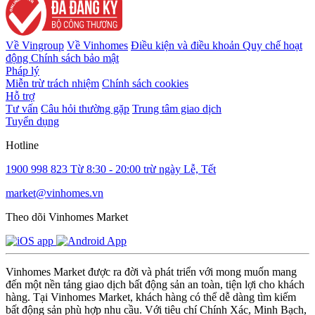
Về Vingroup
Về Vinhomes
Điều kiện và điều khoản
Quy chế hoạt
động
Chính sách bảo mật
Pháp lý
Miễn trừ trách nhiệm
Chính sách cookies
Hỗ trợ
Tư vấn
Câu hỏi thường gặp
Trung tâm giao dịch
Tuyển dụng
Hotline
1900 998 823
Từ 8:30 - 20:00 trừ ngày Lễ, Tết
market@vinhomes.vn
Theo dõi Vinhomes Market
Vinhomes Market được ra đời và phát triển với mong muốn mang
đến một nền tảng giao dịch bất động sản an toàn, tiện lợi cho khách
hàng. Tại Vinhomes Market, khách hàng có thể dễ dàng tìm kiếm
bất động sản phù hợp nhu cầu. Với tiêu chí Chính Xác, Minh Bạch,