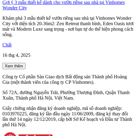
Gợi ý 3 mẫu thiết kế dành cho vườn riêng sau nhà tại Vinhomes
Wonder City
Khám phá 3 mẫu thiết kế vườn riêng sau nhà tại Vinhomes Wonder
City với diện tích 20-36m2: Zen Retreat thanh bình, Eden Oasis tươi
mát và Modern Luxe sang trọng - nơi bạn tự do thể hiện phong cách
sống.
Chất
16 thg 4, 2025
Xem thêm
Công ty Cổ phần Sàn Giao dịch Bất động sản Thành phố Hoàng
Gia (một thành viên của công ty CP Vinhomes).
Số 72A, đường Nguyễn Trãi, Phường Thượng Đình, Quận Thanh
Xuân, Thành phố Hà Nội, Việt Nam.
Giấy chứng nhận đăng ký doanh nghiệp, mã số doanh nghiệp:
0103970225, đăng ký lần đầu ngày 11/06/2009, đăng ký thay đổi
lần thứ 14 ngày 12/12/2019, cấp bởi Sở Kế hoạch và Đầu tư Thành
phố Hà Nội.