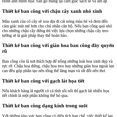
Hình ảnh minh họa: Sàn gỗ mang lại cảm giác sạch sẽ và ấm áp
Thiết kế ban công với chậu cây xanh nhỏ xinh
Màu xanh của cỏ cây sẽ xoa dịu đi cái nóng mùa hè và đem đến
cảm giác mát mẻ hơn cho chủ nhân căn hộ. Nếu ban công quá nhỏ
cho những chậu cây đứng thì việc lựa chọn những chậu cây treo
tường sẽ là giải pháp thay thế hoàn hảo.
Thiết kế ban công với giàn hoa ban công đầy quyến
rũ
Ban công còn là nơi thích hợp để trồng những loài hoa xinh đẹp và
rực rỡ. Chậu hoa đứng, chậu hoa treo hay những giàn hoa ngoài lan
can đều góp phần tạo nên tổng thể lãng mạn và rất đỗi nên thơ.
Thiết kế ban công với gạch lát họa tiết
Nếu khách hàng là người có cá tính sôi nổi thì gạch lát nhiều họa
tiết chính là một phần không thể bỏ qua.
Thiết kế ban công dạng kính trong suốt
Với những khu vực ban công có diện tích hạn chế, việc thiết kế lan