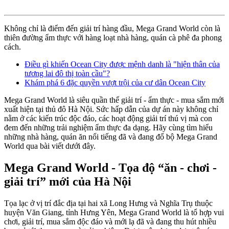
Không chỉ là điểm đến giải trí hàng đầu, Mega Grand World còn là
thiên đường ẩm thực với hàng loạt nhà hàng, quán cà phê đa phong
cách.
Điều gì khiến Ocean City được mệnh danh là "hiện thân của
tương lai đô thị toàn cầu"?
Khám phá 6 đặc quyền vượt trội của cư dân Ocean City
Mega Grand World là siêu quần thể giải trí - ẩm thực - mua sắm mới
xuất hiện tại thủ đô Hà Nội. Sức hấp dẫn của dự án này không chỉ
nằm ở các kiến trúc độc đáo, các hoạt động giải trí thú vị mà con
đem đến những trải nghiệm ẩm thực đa dạng. Hãy cùng tìm hiểu
những nhà hàng, quán ăn nổi tiếng đã và đang đổ bộ Mega Grand
World qua bài viết dưới đây.
Mega Grand World - Tọa độ “ăn - chơi -
giải trí” mới của Hà Nội
Tọa lạc ở vị trí đắc địa tại hai xã Long Hưng và Nghĩa Trụ thuộc
huyện Văn Giang, tỉnh Hưng Yên, Mega Grand World là tổ hợp vui
chơi, giải trí, mua sắm độc đáo và mới lạ đã và đang thu hút nhiều