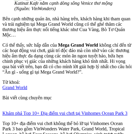
Katinat Kafe nằm cạnh dòng sông Venice thơ mộng
(Nguồn: VinWonders)
Bên cạnh những quán ăn, nhà hàng trên, khách hàng khi tham quan
và trải nghiệm tại Mega Grand World cũng có thể ghé thăm các
thương hiệu ẩm thực nổi tiếng khác như Cua Vàng, Bò Tơ Quán
Mộc…
Có thể thấy, sức hấp dẫn của
Mega Grand World
không chỉ đến từ
các hoạt động vui chơi, giải trí độc đáo mà còn nhờ vào các thương
hiệu ẩm thực đa dạng cùng các món ăn ngon tuyệt hảo, hứa hẹn
chinh phục vị giác của những khách hàng khó tính nhất. Hi vọng
qua bài viết trên, bạn đã có cho mình lời giải hợp lý nhất cho câu hỏi
“Ăn gì - uống gì tại Mega Grand World?”.
Từ khoá:
Grand World
Bài viết cùng chuyên mục
Khám phá Top 10+ Địa điểm vui chơi tại Vinhomes Ocean Park 3
Top 10+ địa điểm vui chơi không thể bỏ lỡ tại Vinhomes Ocean
Park 3 bao gồm VinWonders Water Park, Grand World, Tropical