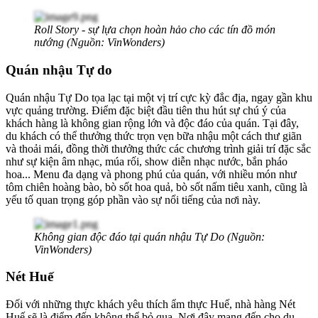
Roll Story - sự lựa chọn hoàn hảo cho các tín đồ món
nướng (Nguồn: VinWonders)
Quán nhậu Tự do
Quán nhậu Tự Do tọa lạc tại một vị trí cực kỳ đắc địa, ngay gần khu
vực quảng trường. Điểm đặc biệt đầu tiên thu hút sự chú ý của
khách hàng là không gian rộng lớn và độc đáo của quán. Tại đây,
du khách có thể thưởng thức trọn vẹn bữa nhậu một cách thư giãn
và thoải mái, đồng thời thưởng thức các chương trình giải trí đặc sắc
như sự kiện âm nhạc, múa rối, show diễn nhạc nước, bắn pháo
hoa... Menu đa dạng và phong phú của quán, với nhiều món như
tôm chiên hoàng bào, bò sốt hoa quả, bò sốt nấm tiêu xanh, cũng là
yếu tố quan trọng góp phần vào sự nổi tiếng của nơi này.
Không gian độc đáo tại quán nhậu Tự Do (Nguồn:
VinWonders)
Nét Huế
Đối với những thực khách yêu thích ẩm thực Huế, nhà hàng Nét
Huế sẽ là điểm đến không thể bỏ qua. Nơi đây mang đến cho du