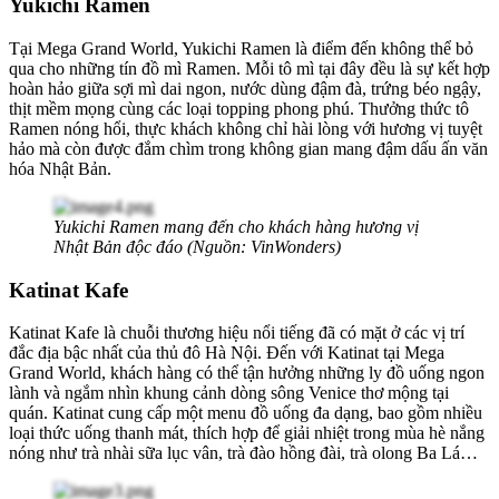
Yukichi Ramen
Tại Mega Grand World, Yukichi Ramen là điểm đến không thể bỏ
qua cho những tín đồ mì Ramen. Mỗi tô mì tại đây đều là sự kết hợp
hoàn hảo giữa sợi mì dai ngon, nước dùng đậm đà, trứng béo ngậy,
thịt mềm mọng cùng các loại topping phong phú. Thưởng thức tô
Ramen nóng hổi, thực khách không chỉ hài lòng với hương vị tuyệt
hảo mà còn được đắm chìm trong không gian mang đậm dấu ấn văn
hóa Nhật Bản.
Yukichi Ramen mang đến cho khách hàng hương vị
Nhật Bản độc đáo (Nguồn: VinWonders)
Katinat Kafe
Katinat Kafe là chuỗi thương hiệu nổi tiếng đã có mặt ở các vị trí
đắc địa bậc nhất của thủ đô Hà Nội. Đến với Katinat tại Mega
Grand World, khách hàng có thể tận hưởng những ly đồ uống ngon
lành và ngắm nhìn khung cảnh dòng sông Venice thơ mộng tại
quán. Katinat cung cấp một menu đồ uống đa dạng, bao gồm nhiều
loại thức uống thanh mát, thích hợp để giải nhiệt trong mùa hè nắng
nóng như trà nhài sữa lục vân, trà đào hồng đài, trà olong Ba Lá…