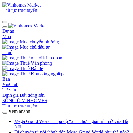
Thủ tục trực tuyến
Dự án
Mua
Mua chuyển nhượng
Mua chủ đầu tư
Thuê
Thuê nhà ở/Kinh doanh
Thuê Văn phòng
Thuê Bán lẻ
Thuê Khu công nghiệp
Bán
VinClub
Tư vấn
Định giá Bất động sản
SỐNG Ở VINHOMES
Thủ tục trực tuyến
Xem nhanh
Mega Grand World - Tọa độ “ăn - chơi - giải trí” mới của Hà
Nội
Di chuyển từ nội thành đến Mega Grand World như thế nào?