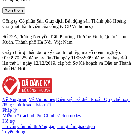
Xem thêm
Công ty Cổ phần Sàn Giao dịch Bất động sản Thành phố Hoàng
Gia (một thành viên của công ty CP Vinhomes).
Số 72A, đường Nguyễn Trãi, Phường Thượng Đình, Quận Thanh
Xuân, Thành phố Hà Nội, Việt Nam.
Giấy chứng nhận đăng ký doanh nghiệp, mã số doanh nghiệp:
0103970225, đăng ký lần đầu ngày 11/06/2009, đăng ký thay đổi
lần thứ 14 ngày 12/12/2019, cấp bởi Sở Kế hoạch và Đầu tư Thành
phố Hà Nội.
Về Vingroup
Về Vinhomes
Điều kiện và điều khoản
Quy chế hoạt
động
Chính sách bảo mật
Pháp lý
Miễn trừ trách nhiệm
Chính sách cookies
Hỗ trợ
Tư vấn
Câu hỏi thường gặp
Trung tâm giao dịch
Tuyển dụng