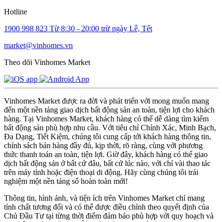
Hotline
1900 998 823
Từ 8:30 - 20:00 trừ ngày Lễ, Tết
market@vinhomes.vn
Theo dõi Vinhomes Market
Vinhomes Market được ra đời và phát triển với mong muốn mang
đến một nền tảng giao dịch bất động sản an toàn, tiện lợi cho khách
hàng. Tại Vinhomes Market, khách hàng có thể dễ dàng tìm kiếm
bất động sản phù hợp nhu cầu. Với tiêu chí Chính Xác, Minh Bạch,
Đa Dạng, Tiết Kiệm, chúng tôi cung cấp tới khách hàng thông tin,
chính sách bán hàng đầy đủ, kịp thời, rõ ràng, cùng với phương
thức thanh toán an toàn, tiện lợi. Giờ đây, khách hàng có thể giao
dịch bất động sản ở bất cứ đâu, bất cứ lúc nào, với chỉ vài thao tác
trên máy tính hoặc điện thoại di động. Hãy cùng chúng tôi trải
nghiệm một nền tảng số hoàn toàn mới!
Thông tin, hình ảnh, và tiện ích trên Vinhomes Market chỉ mang
tính chất tương đối và có thể được điều chỉnh theo quyết định của
Chủ Đầu Tư tại từng thời điểm đảm bảo phù hợp với quy hoạch và