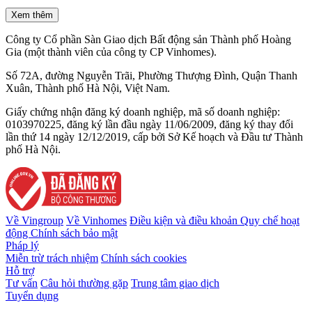
Xem thêm
Công ty Cổ phần Sàn Giao dịch Bất động sản Thành phố Hoàng
Gia (một thành viên của công ty CP Vinhomes).
Số 72A, đường Nguyễn Trãi, Phường Thượng Đình, Quận Thanh
Xuân, Thành phố Hà Nội, Việt Nam.
Giấy chứng nhận đăng ký doanh nghiệp, mã số doanh nghiệp:
0103970225, đăng ký lần đầu ngày 11/06/2009, đăng ký thay đổi
lần thứ 14 ngày 12/12/2019, cấp bởi Sở Kế hoạch và Đầu tư Thành
phố Hà Nội.
Về Vingroup
Về Vinhomes
Điều kiện và điều khoản
Quy chế hoạt
động
Chính sách bảo mật
Pháp lý
Miễn trừ trách nhiệm
Chính sách cookies
Hỗ trợ
Tư vấn
Câu hỏi thường gặp
Trung tâm giao dịch
Tuyển dụng