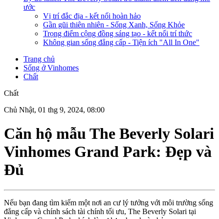
ước
Vị trí đắc địa - kết nối hoàn hảo
Gần gũi thiên nhiên - Sống Xanh, Sống Khỏe
Trọng điểm cộng đồng sáng tạo - kết nối trí thức
Không gian sống đẳng cấp - Tiện ích "All In One"
Trang chủ
Sống ở Vinhomes
Chất
Chất
Chủ Nhật, 01 thg 9, 2024, 08:00
Căn hộ mẫu The Beverly Solari
Vinhomes Grand Park: Đẹp và
Đủ
Nếu bạn đang tìm kiếm một nơi an cư lý tưởng với môi trường sống
đẳng cấp và chính sách tài chính tối ưu, The Beverly Solari tại