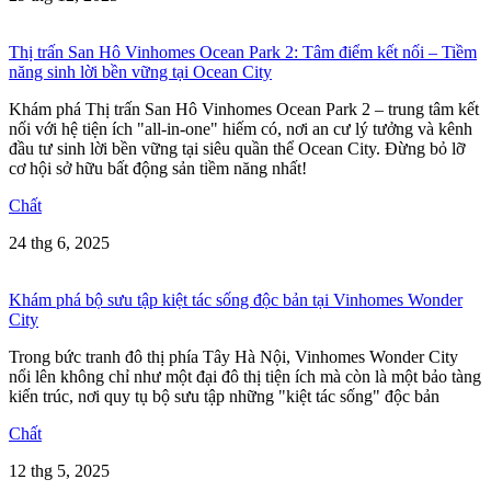
Thị trấn San Hô Vinhomes Ocean Park 2: Tâm điểm kết nối – Tiềm
năng sinh lời bền vững tại Ocean City
Khám phá Thị trấn San Hô Vinhomes Ocean Park 2 – trung tâm kết
nối với hệ tiện ích "all-in-one" hiếm có, nơi an cư lý tưởng và kênh
đầu tư sinh lời bền vững tại siêu quần thể Ocean City. Đừng bỏ lỡ
cơ hội sở hữu bất động sản tiềm năng nhất!
Chất
24 thg 6, 2025
Khám phá bộ sưu tập kiệt tác sống độc bản tại Vinhomes Wonder
City
Trong bức tranh đô thị phía Tây Hà Nội, Vinhomes Wonder City
nổi lên không chỉ như một đại đô thị tiện ích mà còn là một bảo tàng
kiến trúc, nơi quy tụ bộ sưu tập những "kiệt tác sống" độc bản
Chất
12 thg 5, 2025