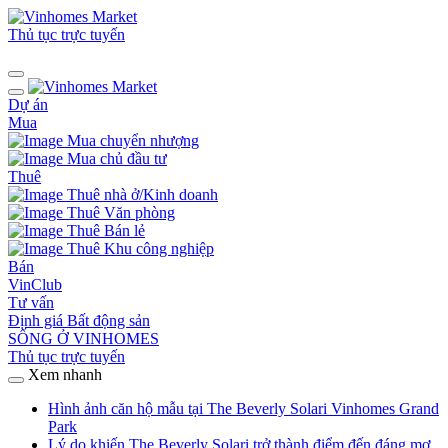
Thủ tục trực tuyến
Dự án
Mua
Mua chuyển nhượng
Mua chủ đầu tư
Thuê
Thuê nhà ở/Kinh doanh
Thuê Văn phòng
Thuê Bán lẻ
Thuê Khu công nghiệp
Bán
VinClub
Tư vấn
Định giá Bất động sản
SỐNG Ở VINHOMES
Thủ tục trực tuyến
Xem nhanh
Hình ảnh căn hộ mẫu tại The Beverly Solari Vinhomes Grand
Park
Lý do khiến The Beverly Solari trở thành điểm đến đáng mơ