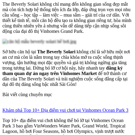
The Beverly Solari không chỉ mang đến không gian sống đẹp mắt
mà còn tích hợp hệ thống tiện ích đa lớp, đáp ứng trọn vẹn mọi nhu
cầu sống – học tập – làm việc – mua sắm – giải trí của cư dân. Với
thiết kế tinh tế, mỗi căn hộ đều tạo ra không gian riêng tư, hòa mình
cùng thiên nhiên yên ả nhưng vẫn dễ dàng tiếp cận nhịp sống sôi
động của đại đô thị Vinhomes Grand Park.
Sở hữu căn hộ tại
The Beverly Solari
không chỉ là sở hữu một nơi
an cư mà còn là nắm trong tay chìa khóa mở ra cuộc sống thịnh
vượng, tận hưởng mọi đặc quyền và giá trị không ngừng gia tăng
trong tương lai. Đừng bỏ lỡ cơ hội này, hãy nhanh tay
đăng ký
tham quan dự án ngay trên Vinhomes Market
để trở thành cư
dân của The Beverly Solari và trải nghiệm cuộc sống đẳng cấp tại
đại đô thị đáng sống bậc nhất Sài Gòn!
Bài viết cùng chuyên mục
Khám phá Top 10+ Địa điểm vui chơi tại Vinhomes Ocean Park 3
Top 10+ địa điểm vui chơi không thể bỏ lỡ tại Vinhomes Ocean
Park 3 bao gồm VinWonders Water Park, Grand World, Tropical
Lagoon, hồ bơi Four Seasons, hồ bơi Olympics, vịnh trượt nước