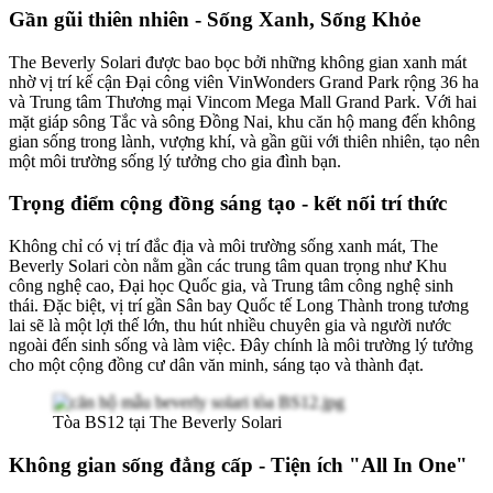
G
ần gũi thiên nhiên - Sống Xanh, Sống Khỏe
The Beverly Solari được bao bọc bởi những không gian xanh mát
nhờ vị trí kế cận Đại công viên VinWonders Grand Park rộng 36 ha
và Trung tâm Thương mại Vincom Mega Mall Grand Park. Với hai
mặt giáp sông Tắc và sông Đồng Nai, khu căn hộ mang đến không
gian sống trong lành, vượng khí, và gần gũi với thiên nhiên, tạo nên
một môi trường sống lý tưởng cho gia đình bạn.
T
rọng điểm cộng đồng sáng tạo - kết nối trí thức
Không chỉ có vị trí đắc địa và môi trường sống xanh mát, The
Beverly Solari còn nằm gần các trung tâm quan trọng như Khu
công nghệ cao, Đại học Quốc gia, và Trung tâm công nghệ sinh
thái. Đặc biệt, vị trí gần Sân bay Quốc tế Long Thành trong tương
lai sẽ là một lợi thế lớn, thu hút nhiều chuyên gia và người nước
ngoài đến sinh sống và làm việc. Đây chính là môi trường lý tưởng
cho một cộng đồng cư dân văn minh, sáng tạo và thành đạt.
Tòa BS12 tại The Beverly Solari
K
hông gian sống đẳng cấp - Tiện ích "All In One"