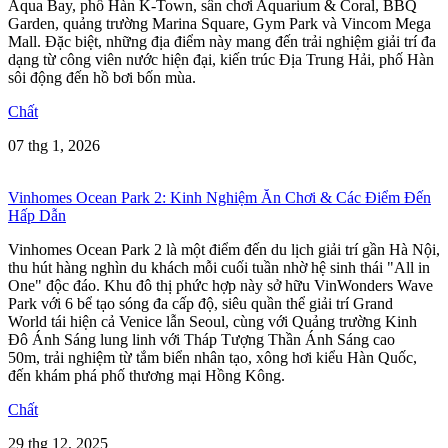
Aqua Bay, phố Hàn K-Town, sân chơi Aquarium & Coral, BBQ
Garden, quảng trường Marina Square, Gym Park và Vincom Mega
Mall. Đặc biệt, những địa điểm này mang đến trải nghiệm giải trí đa
dạng từ công viên nước hiện đại, kiến trúc Địa Trung Hải, phố Hàn
sôi động đến hồ bơi bốn mùa.
Chất
07 thg 1, 2026
Vinhomes Ocean Park 2: Kinh Nghiệm Ăn Chơi & Các Điểm Đến
Hấp Dẫn
Vinhomes Ocean Park 2 là một điểm đến du lịch giải trí gần Hà Nội,
thu hút hàng nghìn du khách mỗi cuối tuần nhờ hệ sinh thái "All in
One" độc đáo. Khu đô thị phức hợp này sở hữu VinWonders Wave
Park với 6 bể tạo sóng đa cấp độ, siêu quần thể giải trí Grand
World tái hiện cả Venice lẫn Seoul, cùng với Quảng trường Kinh
Đô Ánh Sáng lung linh với Tháp Tượng Thần Ánh Sáng cao
50m, trải nghiệm từ tắm biển nhân tạo, xông hơi kiểu Hàn Quốc,
đến khám phá phố thương mại Hồng Kông.
Chất
29 thg 12, 2025