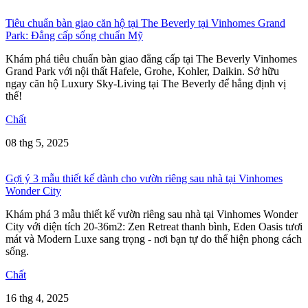
Tiêu chuẩn bàn giao căn hộ tại The Beverly tại Vinhomes Grand
Park: Đẳng cấp sống chuẩn Mỹ
Khám phá tiêu chuẩn bàn giao đẳng cấp tại The Beverly Vinhomes
Grand Park với nội thất Hafele, Grohe, Kohler, Daikin. Sở hữu
ngay căn hộ Luxury Sky-Living tại The Beverly để hẳng định vị
thế!
Chất
08 thg 5, 2025
Gợi ý 3 mẫu thiết kế dành cho vườn riêng sau nhà tại Vinhomes
Wonder City
Khám phá 3 mẫu thiết kế vườn riêng sau nhà tại Vinhomes Wonder
City với diện tích 20-36m2: Zen Retreat thanh bình, Eden Oasis tươi
mát và Modern Luxe sang trọng - nơi bạn tự do thể hiện phong cách
sống.
Chất
16 thg 4, 2025