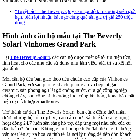
Vinhomes Grand Park chính là sự lựa chọn hoàn hảo.
“Tuyệt tác” The Beverly: Quỹ căn tọa độ kim cương siêu giới
hạn, biên lợi nhuận bất ngờ cùng quà tân gia trị giá 250 triệu
đồng
Hình ảnh căn hộ mẫu tại The Beverly
Solari Vinhomes Grand Park
Tại
The Beverly Solari
, các căn hộ được thiết kế tối ưu diện tích,
linh hoạt cho các nhu cầu sử dụng như làm việc, giải trí và kết nối
gia đình.
Mọi căn hộ đều bàn giao theo tiêu chuẩn cao cấp của Vinhomes
Grand Park, với sàn phòng khách, phòng ăn và bếp lát gạch
ceramic, sàn phòng ngủ lát gỗ chống nước, cửa gỗ công nghiệp
chống cháy, ban công kính cường lực, cùng hệ thống khóa bảo mật
hiện đại tích hợp smarthome.
Trở thành cư dân The Beverly Solari, bạn cũng đồng thời nhận
được những tiện ích dịch vụ cao cấp như: Sảnh lễ tân sang trọng
hoạt động 24/7 luôn sẵn sàng hỗ trợ, đáp ứng mọi nhu cầu của cư
dân bất cứ lúc nào. Không gian Lounge hiện đại, tiện nghi nhưng
vẫn toát lên sự xa hoa và tinh tế, là nơi lý tưởng để tiếp đón khách