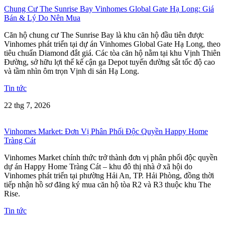
Chung Cư The Sunrise Bay Vinhomes Global Gate Hạ Long: Giá
Bán & Lý Do Nên Mua
Căn hộ chung cư The Sunrise Bay là khu căn hộ đầu tiên được
Vinhomes phát triển tại dự án Vinhomes Global Gate Hạ Long, theo
tiêu chuẩn Diamond đắt giá. Các tòa căn hộ nằm tại khu Vịnh Thiên
Đường, sở hữu lợi thế kế cận ga Depot tuyến đường sắt tốc độ cao
và tầm nhìn ôm trọn Vịnh di sản Hạ Long.
Tin tức
22 thg 7, 2026
Vinhomes Market: Đơn Vị Phân Phối Độc Quyền Happy Home
Tràng Cát
Vinhomes Market chính thức trở thành đơn vị phân phối độc quyền
dự án Happy Home Tràng Cát – khu đô thị nhà ở xã hội do
Vinhomes phát triển tại phường Hải An, TP. Hải Phòng, đồng thời
tiếp nhận hồ sơ đăng ký mua căn hộ tòa R2 và R3 thuộc khu The
Rise.
Tin tức