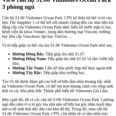
3 phòng ngủ
Căn hộ S1.06 Vinhomes Ocean Park 3 PN kế thừa lợi thế vị trí của
khu The Sapphire 1 có thể kết nối nhanh chóng đến các khu tiện ích
đẳng cấp của Vinhomes Ocean Park như: biển hồ nước mặn 6,1ha,
bệnh viện đa khoa Vinmec, trung tâm thương mại Vincom, trường
học liên cấp Vinschool, đại học VinUni,…
Vị trí tiếp giáp cụ thể của tòa S1.06 Vinhomes Ocean Park như sau:
Hướng Đông Bắc:
Tiếp giáp tòa nhà S1.07.
Hướng Đông Nam:
Tiếp giáp tòa nhà S1.05 và sân vườn nội
khu.
Hướng Tây Nam:
Liền kề khu phức hợp thể thao ngoài trời.
Hướng Tây Bắc:
Tiếp giáp khu trường học.
Tòa S1.06 được đánh giá cao bởi sở hữu tầm nhìn thoáng bậc nhất
tại Vinhomes Ocean Park, có thể ôm trọn khung cảnh con sông sinh
thái và các khu phía Bắc Thành phố biển hồ Vinhomes Gia Lâm.
Bên cạnh đó, tất cả các căn hộ S106 Vinhomes Ocean Park 3 phòng
ngủ đều nằm ở vị trí góc tòa nhà nên sở hữu hai góc nhìn tuyệt đẹp,
mở ra hệ sinh thái độc đáo của khu đô thị. Trong đó, mua căn hộ
S1.06 Vinhomes Ocean Park 3 PN, chủ nhân sẽ có tầm nhìn trực