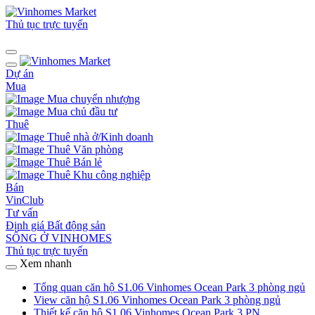
Thủ tục trực tuyến
Dự án
Mua
Mua chuyển nhượng
Mua chủ đầu tư
Thuê
Thuê nhà ở/Kinh doanh
Thuê Văn phòng
Thuê Bán lẻ
Thuê Khu công nghiệp
Bán
VinClub
Tư vấn
Định giá Bất động sản
SỐNG Ở VINHOMES
Thủ tục trực tuyến
Xem nhanh
Tổng quan căn hộ S1.06 Vinhomes Ocean Park 3 phòng ngủ
View căn hộ S1.06 Vinhomes Ocean Park 3 phòng ngủ
Thiết kế căn hộ S1.06 Vinhomes Ocean Park 3 PN