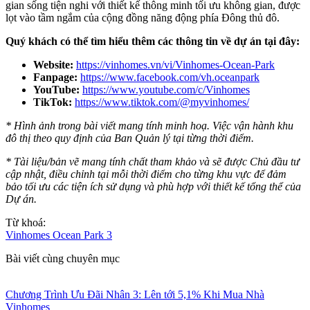
gian sống tiện nghi với thiết kế thông minh tối ưu không gian, được
lọt vào tầm ngắm của cộng đồng năng động phía Đông thủ đô.
Quý khách có thể tìm hiểu thêm các thông tin về dự án tại đây:
Website:
https://vinhomes.vn/vi/Vinhomes-Ocean-Park
Fanpage:
https://www.facebook.com/vh.oceanpark
YouTube:
https://www.youtube.com/c/Vinhomes
TikTok:
https://www.tiktok.com/@myvinhomes/
* Hình ảnh trong bài viết mang tính minh hoạ. Việc vận hành khu
đô thị theo quy định của Ban Quản lý tại từng thời điểm.
* Tài liệu/bản vẽ mang tính chất tham khảo và sẽ được Chủ đầu tư
cập nhật, điều chỉnh tại mỗi thời điểm cho từng khu vực để đảm
bảo tối ưu các tiện ích sử dụng và phù hợp với thiết kế tổng thể của
Dự án.
Từ khoá:
Vinhomes Ocean Park 3
Bài viết cùng chuyên mục
Chương Trình Ưu Đãi Nhân 3: Lên tới 5,1% Khi Mua Nhà
Vinhomes