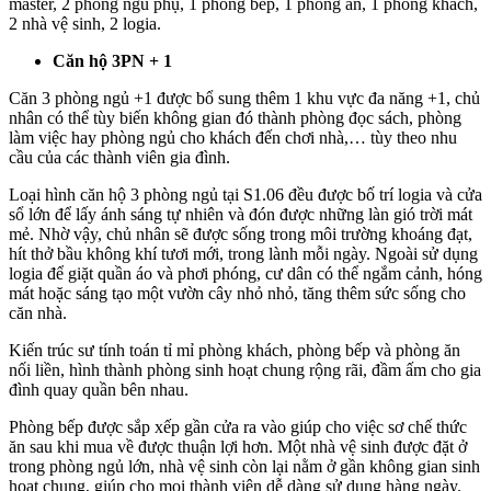
master, 2 phòng ngủ phụ, 1 phòng bếp, 1 phòng ăn, 1 phòng khách,
2 nhà vệ sinh, 2 logia.
Căn hộ 3PN + 1
Căn 3 phòng ngủ +1 được bổ sung thêm 1 khu vực đa năng +1, chủ
nhân có thể tùy biến không gian đó thành phòng đọc sách, phòng
làm việc hay phòng ngủ cho khách đến chơi nhà,… tùy theo nhu
cầu của các thành viên gia đình.
Loại hình căn hộ 3 phòng ngủ tại S1.06 đều được bố trí logia và cửa
sổ lớn để lấy ánh sáng tự nhiên và đón được những làn gió trời mát
mẻ. Nhờ vậy, chủ nhân sẽ được sống trong môi trường khoáng đạt,
hít thở bầu không khí tươi mới, trong lành mỗi ngày. Ngoài sử dụng
logia để giặt quần áo và phơi phóng, cư dân có thể ngắm cảnh, hóng
mát hoặc sáng tạo một vườn cây nhỏ nhỏ, tăng thêm sức sống cho
căn nhà.
Kiến trúc sư tính toán tỉ mỉ phòng khách, phòng bếp và phòng ăn
nối liền, hình thành phòng sinh hoạt chung rộng rãi, đầm ấm cho gia
đình quay quần bên nhau.
Phòng bếp được sắp xếp gần cửa ra vào giúp cho việc sơ chế thức
ăn sau khi mua về được thuận lợi hơn. Một nhà vệ sinh được đặt ở
trong phòng ngủ lớn, nhà vệ sinh còn lại nằm ở gần không gian sinh
hoạt chung, giúp cho mọi thành viên dễ dàng sử dụng hàng ngày.