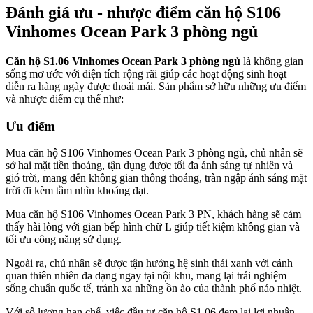
Đánh giá ưu - nhược điểm căn hộ S106
Vinhomes Ocean Park 3 phòng ngủ
Căn hộ S1.06 Vinhomes Ocean Park 3 phòng ngủ
là không gian
sống mơ ước với diện tích rộng rãi giúp các hoạt động sinh hoạt
diễn ra hàng ngày được thoải mái. Sản phẩm sở hữu những ưu điểm
và nhược điểm cụ thể như:
Ưu điểm
Mua căn hộ S106 Vinhomes Ocean Park 3 phòng ngủ, chủ nhân sẽ
sở hai mặt tiền thoáng, tận dụng được tối đa ánh sáng tự nhiên và
gió trời, mang đến không gian thông thoáng, tràn ngập ánh sáng mặt
trời đi kèm tầm nhìn khoáng đạt.
Mua căn hộ S106 Vinhomes Ocean Park 3 PN, khách hàng sẽ cảm
thấy hài lòng với gian bếp hình chữ L giúp tiết kiệm không gian và
tối ưu công năng sử dụng.
Ngoài ra, chủ nhân sẽ được tận hưởng hệ sinh thái xanh với cảnh
quan thiên nhiên đa dạng ngay tại nội khu, mang lại trải nghiệm
sống chuẩn quốc tế, tránh xa những ồn ào của thành phố náo nhiệt.
Với số lượng hạn chế, việc đầu tư căn hộ S1.06 đem lại lợi nhuận