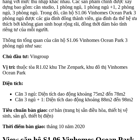
hàng với mức thu nhập khác nhau. Các sản phẩm chính được xây
dựng bao gồm: căn studio, 1 phòng ngủ, 1 phòng ngủ +1, 2 phòng
ngủ, 3 phòng ngủ. Trong đó, căn hộ S1.06 Vinhomes Ocean Park 3
phòng ngủ được các gia đình đông thành viên, gia đình đa thế hệ ưa
thích bởi không gian sinh hoạt rộng rãi, đồng thời đảm bảo tính
riêng tư của mỗi người.
Thông tin tổng quan của căn hộ S1.06 Vinhomes Ocean Park 3
phòng ngủ như sau:
Chủ đầu tư:
Vingroup
Vị trí:
thuộc tòa R1.02 khu The Zenpark, khu đô thị Vinhomes
Ocean Park
Diện tích:
Căn 3 ngủ: Diện tích dao động khoảng 75m2 đến 78m2
Căn 3 ngủ + 1: Diện tích dao động khoảng 88m2 đến 98m2
Tiêu chuẩn bàn giao:
cơ bản (trang bị sẵn điều hòa, thiết bị vệ
sinh, sàn gỗ, thiết bị điện)
Thời điểm bàn giao:
tháng 10 năm 2020
View căn hộ S1.06 Vinhomes Ocean Park