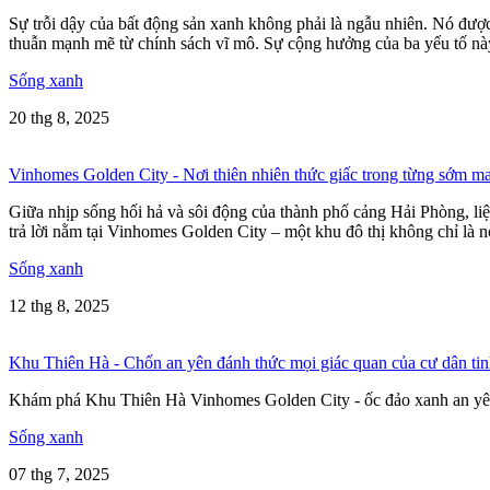
Sự trỗi dậy của bất động sản xanh không phải là ngẫu nhiên. Nó đượ
thuẫn mạnh mẽ từ chính sách vĩ mô. Sự cộng hưởng của ba yếu tố này
Sống xanh
20 thg 8, 2025
Vinhomes Golden City - Nơi thiên nhiên thức giấc trong từng sớm ma
Giữa nhịp sống hối hả và sôi động của thành phố cảng Hải Phòng, liệu
trả lời nằm tại Vinhomes Golden City – một khu đô thị không chỉ là 
Sống xanh
12 thg 8, 2025
Khu Thiên Hà - Chốn an yên đánh thức mọi giác quan của cư dân ti
Khám phá Khu Thiên Hà Vinhomes Golden City - ốc đảo xanh an yên 
Sống xanh
07 thg 7, 2025