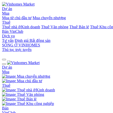
Dự án
Mua
Mua từ chủ đầu tư
Mua chuyển nhượng
Thuê
Thuê nhà ở/Kinh doanh
Thuê Văn phòng
Thuê Bán lẻ
Thuê Khu côn
Bán
VinClub
Dịch vụ
Tư vấn
Định giá Bất động sản
SỐNG Ở VINHOMES
Thủ tục trực tuyến
Dự án
Mua
Mua chuyển nhượng
Mua chủ đầu tư
Thuê
Thuê nhà ở/Kinh doanh
Thuê Văn phòng
Thuê Bán lẻ
Thuê Khu công nghiệp
Bán
VinClub