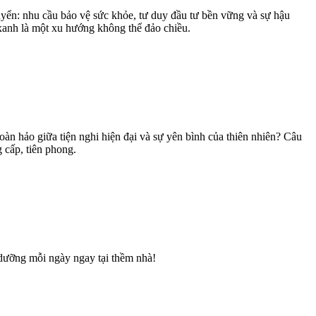
uyển: nhu cầu bảo vệ sức khỏe, tư duy đầu tư bền vững và sự hậu
xanh là một xu hướng không thể đảo chiều.
oàn hảo giữa tiện nghi hiện đại và sự yên bình của thiên nhiên? Câu
 cấp, tiên phong.
dưỡng mỗi ngày ngay tại thềm nhà!