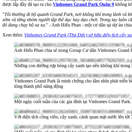
được lấp đầy đã tạo ra cho
Vinhomes Grand Park Quận 9
không khí
"
Tôi thường đi bộ quanh Grand Park, nơi không khí trong lành và k
sớm và từng nhóm người tập thể dục hay dạo chơi. Trong tay luôn cầ
đó đang chạy bộ xa xa
." - Anh Hiểu Phan - một cư dân tại dự án chi
Xem thêm:
Vinhomes Grand Park (Thủ Đức) sở hữu diện tích cây xa
Anh Hiếu Phan chia sẻ trong Group Cư dân Vinhomes Grand P
Những con đường rợp bóng cây xanh tạo nên không khí trong 
Vinhomes Grand Park là minh chứng cho tầm nhìn phát triển b
lòng thành phố năng động
Một ngày cuối tuần của các gia đình tại Vinhomes Grand Par
Với diện tích công viên, cây xanh, cảnh quan mặt nước lên tới