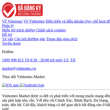
Về Vingroup
Về Vinhomes
Điều kiện và điều khoản
Quy chế hoạt đ
Pháp lý
Miễn trừ trách nhiệm
Chính sách cookies
Hỗ trợ
Tư vấn
Câu hỏi thường gặp
Trung tâm giao dịch
Tuyển dụng
Hotline
1900 998 823
Từ 8:30 - 20:00 trừ ngày Lễ, Tết
market@vinhomes.vn
Theo dõi Vinhomes Market
Vinhomes Market được ra đời và phát triển với mong muốn mang đến m
sản phù hợp nhu cầu. Với tiêu chí Chính Xác, Minh Bạch, Đa Dạng, Ti
toàn, tiện lợi. Giờ đây, khách hàng có thể giao dịch bất động sản ở bấ
mới!