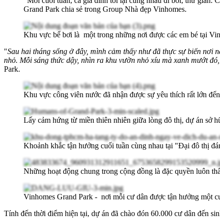
"Mỗi cuối tuần, cả gia đình tôi lại cùng nhau đi bơi, thư giãn
Grand Park chia sẻ trong Group Nhà đẹp Vinhomes.
Khu vực bể bơi là một trong những nơi được các em bé tại V
"
Sau hai tháng sống ở đây, mình cảm thấy như đã thực sự biến nơi 
nhỏ. Mỗi sáng thức dậy, nhìn ra khu vườn nhỏ xíu mà xanh mướt đó,
Park.
Khu vực công viên nước đã nhận được sự yêu thích rất lớn đến
Lấy cảm hứng từ miền thiên nhiên giữa lòng đô thị, dự án sở h
Khoảnh khắc tận hưởng cuối tuần cùng nhau tại "Đại đô thị đán
Những hoạt động chung trong cộng đồng là đặc quyền luôn th
Vinhomes Grand Park - nơi mỗi cư dân được tận hưởng một cu
Tính đến thời điểm hiện tại, dự án đã chào đón 60.000 cư dân đến s