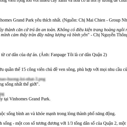
. Công viên rộng lớn với nhiều cây xanh và hoa cỏ là nơi lý tưởng để ch
inhomes Grand Park yêu thích nhất. (Nguồn: Chị Mai Chien - Group N
này thành căn cứ trú ẩn an toàn. Không có điều kiện trang hoàng ngôi
 mình cảm thấy tràn đầy năng lượng và bình yên
" - Chị Nguyễn Thông
 từ cư dân của dự án. (Ảnh: Fanpage Tôi là cư dân Quận 2)
ữu quần thể 15 công viên chủ đề ven sông, phù hợp với mọi nhu cầu củ
g sống nhất thế giới".
ấy tại Vinhomes Grand Park.
ộc sống bình an và khỏe mạnh trong lòng thành phố năng động.
inh sống - một con số tương đương với 1/3 tổng dân số của Quận 2, m