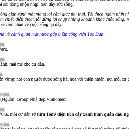
 sôi động nhộn nhịp, tràn đầy sức sống.
hông gian xanh mát mang lại cảm giác thư thái. Tôi thích ngắm nhìn 
m chiếc điện thoại, tôi dừng lại chụp những khoảnh khắc cuộc sống: 
a sẻ cảm nhận về cuộc sống tại đây.
nh và cảnh quan mặt nước gấp 8 lần công viên Tao Đàn
ark.
lành, mát mẻ cho cư dân.
ền vững: nơi con người được sống hài hòa với thiên nhiên, nơi mỗi cư
k. (Nguồn: Group Nhà đẹp Vinhomes)
 76ha, mỗi cư dân
sở hữu 16m² diện tích cây xanh bình quân đầu n