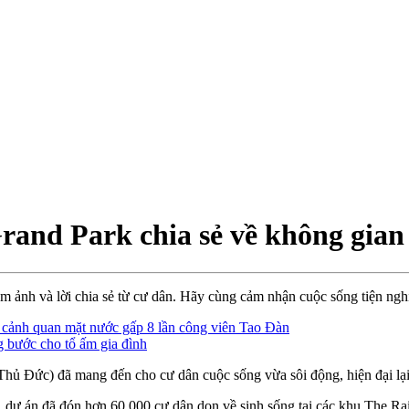
nd Park chia sẻ về không gian 
ảnh và lời chia sẻ từ cư dân. Hãy cùng cảm nhận cuộc sống tiện nghi
 cảnh quan mặt nước gấp 8 lần công viên Tao Đàn
 bước cho tổ ấm gia đình
ủ Đức) đã mang đến cho cư dân cuộc sống vừa sôi động, hiện đại lại v
ố, dự án đã đón hơn 60.000 cư dân dọn về sinh sống tại các khu The R