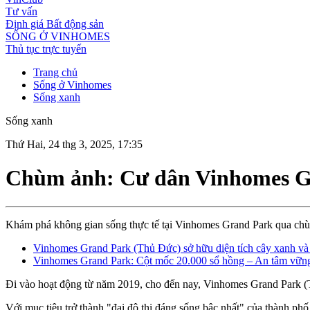
Tư vấn
Định giá Bất động sản
SỐNG Ở VINHOMES
Thủ tục trực tuyến
Trang chủ
Sống ở Vinhomes
Sống xanh
Sống xanh
Thứ Hai, 24 thg 3, 2025, 17:35
Chùm ảnh: Cư dân Vinhomes Gra
Khám phá không gian sống thực tế tại Vinhomes Grand Park qua chùm 
Vinhomes Grand Park (Thủ Đức) sở hữu diện tích cây xanh và
Vinhomes Grand Park: Cột mốc 20.000 sổ hồng – An tâm vững
Đi vào hoạt động từ năm 2019, cho đến nay, Vinhomes Grand Park (Th
Với mục tiêu trở thành "đại đô thị đáng sống bậc nhất" của thành ph