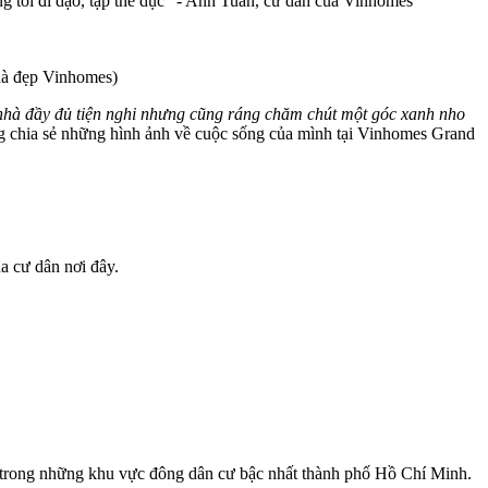
úng tôi đi dạo, tập thể dục" - Anh Tuấn, cư dân của Vinhomes
hà đẹp Vinhomes)
 nhà đầy đủ tiện nghi nhưng cũng ráng chăm chút một góc xanh nho
 chia sẻ những hình ảnh về cuộc sống của mình tại Vinhomes Grand
a cư dân nơi đây.
ột trong những khu vực đông dân cư bậc nhất thành phố Hồ Chí Minh.