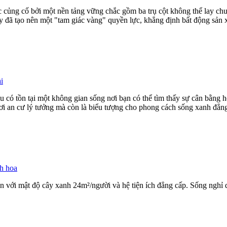
c củng cố bởi một nền tảng vững chắc gồm ba trụ cột không thể lay ch
 đã tạo nên một "tam giác vàng" quyền lực, khẳng định bất động sản 
i
 có tồn tại một không gian sống nơi bạn có thể tìm thấy sự cân bằng h
nơi an cư lý tưởng mà còn là biểu tượng cho phong cách sống xanh đẳng
nh hoa
với mật độ cây xanh 24m²/người và hệ tiện ích đẳng cấp. Sống nghỉ 