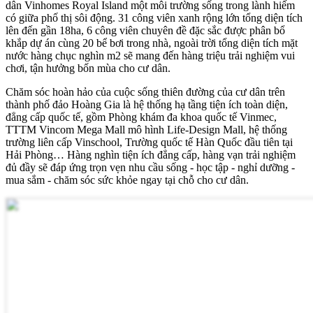
dân Vinhomes Royal Island một môi trường sống trong lành hiếm
có giữa phố thị sôi động. 31 công viên xanh rộng lớn tổng diện tích
lên đến gần 18ha, 6 công viên chuyên đề đặc sắc được phân bổ
khắp dự án cùng 20 bể bơi trong nhà, ngoài trời tổng diện tích mặt
nước hàng chục nghìn m2 sẽ mang đến hàng triệu trải nghiệm vui
chơi, tận hưởng bốn mùa cho cư dân.
Chăm sóc hoàn hảo của cuộc sống thiên đường của cư dân trên
thành phố đảo Hoàng Gia là hệ thống hạ tầng tiện ích toàn diện,
đẳng cấp quốc tế, gồm Phòng khám đa khoa quốc tế Vinmec,
TTTM Vincom Mega Mall mô hình Life-Design Mall, hệ thống
trường liên cấp Vinschool, Trường quốc tế Hàn Quốc đầu tiên tại
Hải Phòng… Hàng nghìn tiện ích đẳng cấp, hàng vạn trải nghiệm
đủ đầy sẽ đáp ứng trọn vẹn nhu cầu sống - học tập - nghỉ dưỡng -
mua sắm - chăm sóc sức khỏe ngay tại chỗ cho cư dân.