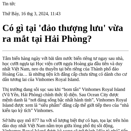
Tin tức
Thứ Bảy, 16 thg 3, 2024, 11:43
Có gì tại 'đảo thượng lưu' vừa
ra mắt tại Hải Phòng?
Tắm biển hàng ngày với bãi tắm nước biển riêng tư ngay sau nhà,
học cưỡi ngựa tại Học viện cưỡi ngựa Hoàng gia đầu tiên và duy
nhất Việt Nam, neo du thuyền tại bến riêng của Thành phố đảo
Hoàng Gia… là những tiện ích đẳng cấp chưa từng có dành cho cư
dân tương lai của Vinhomes Royal Island.
Thị trường đang sôi sục sau khi “bom tấn” Vinhomes Royal Island
(Vũ Yên, Hải Phòng) chính thức lộ diện. Sau Ocean City được
mệnh danh là “nơi đáng sống bậc nhất hành tinh”, Vinhomes Royal
Island được xem là “siêu phẩm” đẳng cấp thế giới tiếp theo của “nhà
kiến tạo kỳ tích” Vinhomes.
Sở hữu quy mô 877 ha với số lượng biệt thự có hạn, tọa lạc trên hòn
đảo duy nhất Việt Nam nằm trọn giữa lòng phố thị sôi động,
Vinhomes Royal Island được kỳ vọng sẽ trở thành “đảo tỷ phú” tiếp