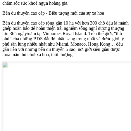
chăm sóc sức khoẻ ngựa hoàng gia.
Bến du thuyền cao cấp - Biểu tượng mới của sự xa hoa
Bến du thuyền cao cấp rộng gần 10 ha với hơn 300 chỗ đậu là mảnh
ghép hoàn hảo để hoàn thiện trải nghiệm sống nghỉ dưỡng thượng
lưu 365 ngày/năm tại Vinhomes Royal Island. Trên thế giới, “thủ
phủ” của những BĐS đắt đỏ nhất, sang trọng nhất và được giới tỷ
phú săn lùng nhiều nhất như Miami, Monaco, Hong Kong… đều
gắn liền với những bến du thuyền 5 sao, nơi giới siêu giàu được
thỏa mãn thú chơi xa hoa, thời thượng.