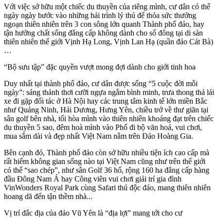
Với việc sở hữu một chiếc du thuyền của riêng mình, cư dân có thể
ngày ngày bước vào những hải trình lý thú để thỏa sức thưởng
ngoạn thiên nhiên trên 3 con sông lớn quanh Thành phố đảo, hay
tận hưởng chất sống đẳng cấp không dành cho số đông tại di sản
thiên nhiên thế giới Vịnh Hạ Long, Vịnh Lan Hạ (quần đảo Cát Bà)
…
“Bộ sưu tập” đặc quyền vượt mong đợi dành cho giới tinh hoa
Duy nhất tại thành phố đảo, cư dân được sống “5 cuộc đời mỗi
ngày”: sáng thảnh thơi cưỡi ngựa ngắm bình minh, trưa thong thả lái
xe đi gặp đối tác ở Hà Nội hay các trung tâm kinh tế lớn miền Bắc
như Quảng Ninh, Hải Dương, Hưng Yên, chiều trở về thư giãn tại
sân golf bên nhà, tối hòa mình vào thiên nhiên khoáng đạt trên chiếc
du thuyền 5 sao, đêm hoà mình vào Phố đi bộ văn hoá, vui chơi,
mua sắm dài và đẹp nhất Việt Nam nằm trên Đảo Hoàng Gia.
Bên cạnh đó, Thành phố đảo còn sở hữu nhiều tiện ích cao cấp mà
rất hiếm không gian sống nào tại Việt Nam cũng như trên thế giới
có thể “sao chép”, như sân Golf 36 hố, rộng 160 ha đẳng cấp hàng
đầu Đông Nam Á hay Công viên vui chơi giải trí gia đình
VinWonders Royal Park cùng Safari thú độc đáo, mang thiên nhiên
hoang dã đến tận thềm nhà...
Vị trí đắc địa của đảo Vũ Yên là “địa lợi” mang tới cho cư