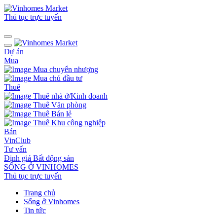
Thủ tục trực tuyến
Dự án
Mua
Mua chuyển nhượng
Mua chủ đầu tư
Thuê
Thuê nhà ở/Kinh doanh
Thuê Văn phòng
Thuê Bán lẻ
Thuê Khu công nghiệp
Bán
VinClub
Tư vấn
Định giá Bất động sản
SỐNG Ở VINHOMES
Thủ tục trực tuyến
Trang chủ
Sống ở Vinhomes
Tin tức