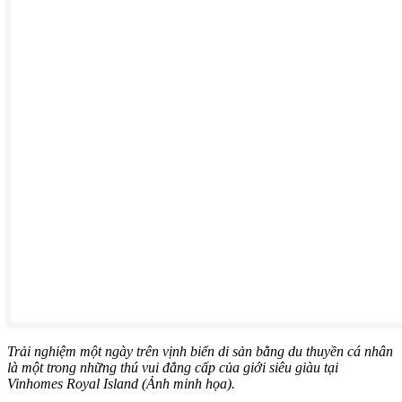
Trải nghiệm một ngày trên vịnh biển di sản bằng du thuyền cá nhân
là một trong những thú vui đẳng cấp của giới siêu giàu tại
Vinhomes Royal Island (Ảnh minh họa).