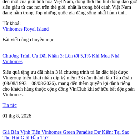
đến mới của giới tinh hoa Việt Nam, đồng thời thu hút đông đảo giới
siêu giàu từ các nơi trên thế giới, nhất là trong bối cảnh Việt Nam
đang nằm trong Top những quốc gia đáng sống nhất hành tinh.
Từ khoá:
Vinhomes Royal Island
Bài viết cùng chuyên mục
Chương Trình Ưu Đãi Nhân 3: Lên tới 5,1% Khi Mua Nhà
Vinhomes
Siêu quà tặng ưu đãi nhân 3 là chương trình tri ân đặc biệt được
Vingroup triển khai nhân dịp kỷ niệm 33 năm thành lập Tập đoàn
(08/08/1993 – 08/08/2026), mang đến thêm quyền lợi dành riêng
cho khách hàng thuộc cộng đồng VinClub khi sở hữu bất động sản
Vinhomes.
Tin tức
01 thg 8, 2026
Giá Bán Vịnh Tiên Vinhomes Green Paradise Dự Kiến: Tại Sao
Thu Hút Giới Đầu Tư?