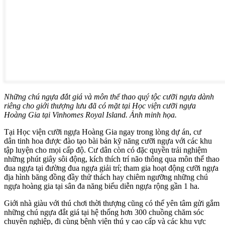
Những chú ngựa đắt giá và môn thể thao quý tộc cưỡi ngựa dành
riêng cho giới thượng lưu đã có mặt tại Học viện cưỡi ngựa
Hoàng Gia tại Vinhomes Royal Island. Ảnh minh họa.
Tại Học viện cưỡi ngựa Hoàng Gia ngay trong lòng dự án, cư
dân tinh hoa được đào tạo bài bản kỹ năng cưỡi ngựa với các khu
tập luyện cho mọi cấp độ. Cư dân còn có đặc quyền trải nghiệm
những phút giây sôi động, kích thích trí não thông qua môn thể thao
đua ngựa tại đường đua ngựa giải trí; tham gia hoạt động cưỡi ngựa
địa hình băng đồng đầy thử thách hay chiêm ngưỡng những chú
ngựa hoàng gia tại sân đa năng biểu diễn ngựa rộng gần 1 ha.
Giới nhà giàu với thú chơi thời thượng cũng có thể yên tâm gửi gắm
những chú ngựa đắt giá tại hệ thống hơn 300 chuồng chăm sóc
chuyên nghiệp, đi cùng bệnh viện thú y cao cấp và các khu vực