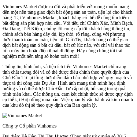
Vinhomes Market được ra đời và phát triển với mong muốn mang
đến một nền tảng giao dịch bất động sản an toàn, tiện lợi cho khách
hàng. Tại Vinhomes Market, khách hàng có thể dễ dàng tìm kiếm
bất động sản phù hợp nhu cầu. Với tiêu chí Chính Xác, Minh Bạch,
Đa Dạng, Tiết Kiệm, chúng tôi cung cấp tới khách hàng thông tin,
chính sách bán hàng đầy đủ, kịp thời, rõ ràng, cùng với phương
thức thanh toán an toàn, tiện lợi. Giờ đây, khách hàng có thể giao
dịch bất động sản ở bất cứ đâu, bất cứ lúc nào, với chỉ vài thao tác
trên máy tính hoặc điện thoại di động. Hãy cùng chúng tôi trải
nghiệm một nền tảng số hoàn toàn mới!
Thông tin, hình ảnh, và tiện ích trên Vinhomes Market chỉ mang
tính chất tương đối và có thể được điều chỉnh theo quyết định của
Chủ Đầu Tư tại từng thời điểm đảm bảo phù hợp với quy hoạch và
thực tế thi công của Dự Án. Hình ảnh mang tính minh họa định
hướng và có thể được Chủ Đầu Tư cập nhật, bổ sung trong quá
trình triển khai. Các thông tin, cam kết chính thức sẽ được quy định
cụ thể tại Hợp đồng mua bán. Việc quản lý vận hành và kinh doanh
của khu đô thị sẽ theo quy định của Ban quản lý.
Công ty Cổ phần Vinhomes
Đại diện: Bà Đào Thị Thu Hương (Theo giấy uỷ quyền số 2012