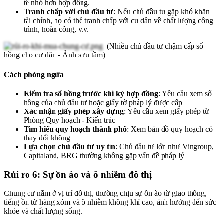
tế nhỏ hơn hợp đồng.
Tranh chấp với chủ đầu tư
: Nếu chủ đầu tư gặp khó khăn
tài chính, họ có thể tranh chấp với cư dân về chất lượng công
trình, hoàn công, v.v.
(Nhiều chủ đầu tư chậm cấp sổ
hồng cho cư dân - Ảnh sưu tầm)
Cách phòng ngừa
Kiểm tra sổ hồng trước khi ký hợp đồng
: Yêu cầu xem sổ
hồng của chủ đầu tư hoặc giấy tờ pháp lý được cấp
Xác nhận giấy phép xây dựng
: Yêu cầu xem giấy phép từ
Phòng Quy hoạch - Kiến trúc
Tìm hiểu quy hoạch thành phố
: Xem bản đồ quy hoạch có
thay đổi không
Lựa chọn chủ đầu tư uy tín
: Chủ đầu tư lớn như Vingroup,
Capitaland, BRG thường không gặp vấn đề pháp lý
Rủi ro 6: Sự ồn ào và ô nhiễm đô thị
Chung cư nằm ở vị trí đô thị, thường chịu sự ồn ào từ giao thông,
tiếng ồn từ hàng xóm và ô nhiễm không khí cao, ảnh hưởng đến sức
khỏe và chất lượng sống.