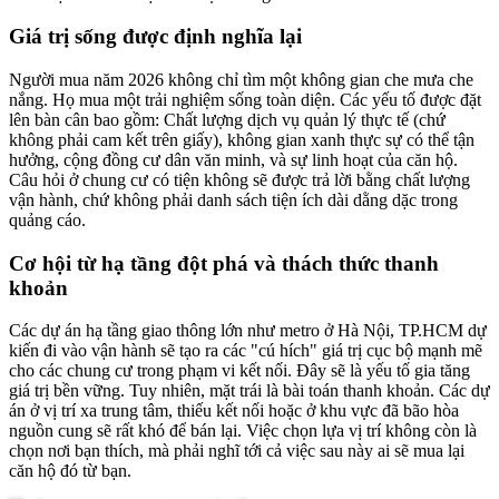
Giá trị sống được định nghĩa lại
Người mua năm 2026 không chỉ tìm một không gian che mưa che
nắng. Họ mua một trải nghiệm sống toàn diện. Các yếu tố được đặt
lên bàn cân bao gồm: Chất lượng dịch vụ quản lý thực tế (chứ
không phải cam kết trên giấy), không gian xanh thực sự có thể tận
hưởng, cộng đồng cư dân văn minh, và sự linh hoạt của căn hộ.
Câu hỏi ở chung cư có tiện không sẽ được trả lời bằng chất lượng
vận hành, chứ không phải danh sách tiện ích dài dằng dặc trong
quảng cáo.
Cơ hội từ hạ tầng đột phá và thách thức thanh
khoản
Các dự án hạ tầng giao thông lớn như metro ở Hà Nội, TP.HCM dự
kiến đi vào vận hành sẽ tạo ra các "cú hích" giá trị cục bộ mạnh mẽ
cho các chung cư trong phạm vi kết nối. Đây sẽ là yếu tố gia tăng
giá trị bền vững. Tuy nhiên, mặt trái là bài toán thanh khoản. Các dự
án ở vị trí xa trung tâm, thiếu kết nối hoặc ở khu vực đã bão hòa
nguồn cung sẽ rất khó để bán lại. Việc chọn lựa vị trí không còn là
chọn nơi bạn thích, mà phải nghĩ tới cả việc sau này ai sẽ mua lại
căn hộ đó từ bạn.