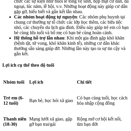
chức các sự kiện như buổi lễ tổng vệ sinh, họp mặt cư dân, dã
ngoại, lúc năm, lễ hội, v.v. Những hoạt động này giúp cư dân
gặp gỡ, hiểu biết và gắn kết lẫn nhau.
Các nhóm hoạt động tự nguyện
: Các nhóm phụ huynh tại
chung cư thường tự tổ chức các lớp học thêm, các bữa tiệc
nhỏ, các chuyến du lịch gia đình. Điều này giúp trẻ em có bạn
bè cùng lứa tuổi và bố mẹ có bạn bè cùng hoàn cảnh.
Hệ thống hỗ trợ lẫn nhau
: Khi một gia đình gặp khó khăn
(bệnh tật, tử vong, khó khăn kinh tế), những cư dân khác
thường sẵn sàng giúp đỡ. Những lần này tạo ra sự tin cậy và
gắn kết.
Lợi ích cụ thể theo độ tuổi
Nhóm tuổi
Lợi ích
Chi tiết
Trẻ em (6-
Có bạn cùng tuổi, học cách
Bạn bè, học hỏi xã giao
12 tuổi)
hòa nhập cộng đồng
Thanh niên
Mạng lưới xã giao, gặp
Rộng mở cơ hội kết nối,
(18-30)
gỡ bạn trai/gái
tìm bạn đời