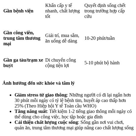
Khẩn cấp y tế
Quyết định sống chết
Gần bệnh viện
nhanh, chất lượng
trong trường hợp cấp
tốt
cứu
Gần công viên,
Giải trí, mua sắm,
trung tâm thương
10-20 phút/tuần
ăn uống dễ dàng
mại
Gần ga tàu/trạm xe
Di chuyển công
5-10 phút bộ hành
buýt
cộng tiện lợi
Ảnh hưởng đến sức khỏe và tâm lý
Giảm stress từ giao thông
: Những người có đi lại ngắn hơn
30 phút mỗi ngày có tỷ lệ bệnh tim, huyết áp cao thấp hơn
25% (Theo Hiệp hội Y tế Toàn cầu WHO)
Tăng năng suất
: Tiết kiệm 1-2 tiếng giao thông mỗi ngày có
thể dùng cho công việc, học tập hoặc gia đình
Cải thiện chất lượng cuộc sống
: Sống gần nơi vui chơi,
quán ăn, trung tâm thương mại giúp nâng cao chất lượng sống