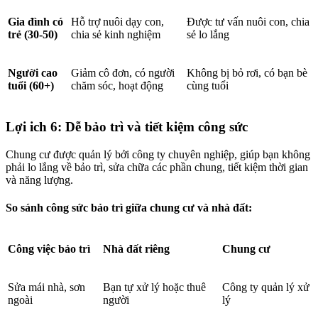
Gia đình có
Hỗ trợ nuôi dạy con,
Được tư vấn nuôi con, chia
trẻ (30-50)
chia sẻ kinh nghiệm
sẻ lo lắng
Người cao
Giảm cô đơn, có người
Không bị bỏ rơi, có bạn bè
tuổi (60+)
chăm sóc, hoạt động
cùng tuổi
Lợi ich 6: Dễ bảo trì và tiết kiệm công sức
Chung cư được quản lý bởi công ty chuyên nghiệp, giúp bạn không
phải lo lắng về bảo trì, sửa chữa các phần chung, tiết kiệm thời gian
và năng lượng.
So sánh công sức bảo trì giữa chung cư và nhà đất:
Công việc bảo trì
Nhà đất riêng
Chung cư
Sửa mái nhà, sơn
Bạn tự xử lý hoặc thuê
Công ty quản lý xử
ngoài
người
lý