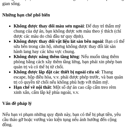
gian sống.
Những hạn chế phổ biến
Không được thay đổi màu sơn ngoài
: Để duy trì thẩm mỹ
chung của dự án, bạn không được sơn màu theo ý thích (chỉ
được các màu do chủ đầu tư quy định).
Không được thay đổi vật liệu lát sàn bên ngoài
: Bạn có thể
sửa bên trong căn hộ, nhưng không được thay đổi lát sàn
hành lang hay các khu vực chung.
Không được nâng thêm tầng lửng
: Nếu muốn tăng thêm
phòng bằng cách xây thêm tầng lửng, bạn phải xin phép ban
quản trị và có thể bị từ chối.
Không được lắp đặt các thiết bị ngoài cửa sổ
: Thang
escape, hộp điều hòa, v.v. phải được phép trước, và ban quản
trị có quyền từ chối nếu không phù hợp với thẩm mỹ.
Hạn chế về nội thất
: Một số dự án cao cấp cấm treo rèm
xinh xắn, cấm lắp kệ phía ngoài, v.v.
Vấn đề pháp lý
Nếu bạn vi phạm những quy định này, bạn có thể bị phạt tiền, yêu
cầu tháo gỡ hoặc vướng vào kiện tụng nếu ảnh hưởng đến cộng
đồng.