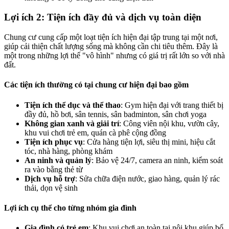
Lợi ích 2: Tiện ích đầy đủ và dịch vụ toàn diện
Chung cư cung cấp một loạt tiện ích hiện đại tập trung tại một nơi,
giúp cải thiện chất lượng sống mà không cần chi tiêu thêm. Đây là
một trong những lợi thế "vô hình" nhưng có giá trị rất lớn so với nhà
đất.
Các tiện ích thường có tại chung cư hiện đại bao gồm
Tiện ích thể dục và thể thao
: Gym hiện đại với trang thiết bị
đầy đủ, hồ bơi, sân tennis, sân badminton, sân chơi yoga
Không gian xanh và giải trí
: Công viên nội khu, vườn cây,
khu vui chơi trẻ em, quán cà phê cộng đồng
Tiện ích phục vụ
: Cửa hàng tiện lợi, siêu thị mini, hiệu cắt
tóc, nhà hàng, phòng khám
An ninh và quản lý
: Bảo vệ 24/7, camera an ninh, kiểm soát
ra vào bằng thẻ từ
Dịch vụ hỗ trợ
: Sửa chữa điện nước, giao hàng, quản lý rác
thải, dọn vệ sinh
Lợi ích cụ thể cho từng nhóm gia đình
Gia đình có trẻ em
: Khu vui chơi an toàn tại nội khu giúp bố