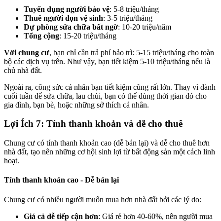
Tuyển dụng người bảo vệ
: 5-8 triệu/tháng
Thuê người dọn vệ sinh
: 3-5 triệu/tháng
Dự phòng sửa chữa bất ngờ
: 10-20 triệu/năm
Tổng cộng
: 15-20 triệu/tháng
Với chung cư
, bạn chỉ cần trả phí bảo trì: 5-15 triệu/tháng cho toàn
bộ các dịch vụ trên. Như vậy, bạn tiết kiệm 5-10 triệu/tháng nếu là
chủ nhà đất.
Ngoài ra, công sức cá nhân bạn tiết kiệm cũng rất lớn. Thay vì dành
cuối tuần để sửa chữa, lau chùi, bạn có thể dùng thời gian đó cho
gia đình, bạn bè, hoặc những sở thích cá nhân.
Lợi Ích 7: Tính thanh khoản và dễ cho thuê
Chung cư có tính thanh khoản cao (dễ bán lại) và dễ cho thuê hơn
nhà đất, tạo nên những cơ hội sinh lợi từ bất động sản một cách linh
hoạt.
Tính thanh khoản cao - Dễ bán lại
Chung cư có nhiều người muốn mua hơn nhà đất bởi các lý do:
Giá cả dễ tiếp cận hơn
: Giá rẻ hơn 40-60%, nên người mua