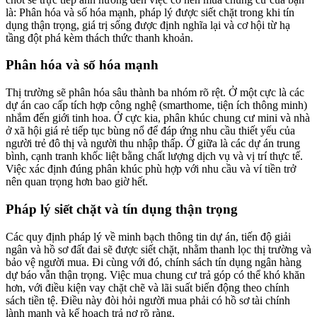
là: Phân hóa và số hóa mạnh, pháp lý được siết chặt trong khi tín
dụng thận trọng, giá trị sống được định nghĩa lại và cơ hội từ hạ
tầng đột phá kèm thách thức thanh khoản.
Phân hóa và số hóa mạnh
Thị trường sẽ phân hóa sâu thành ba nhóm rõ rệt. Ở một cực là các
dự án cao cấp tích hợp công nghệ (smarthome, tiện ích thông minh)
nhắm đến giới tinh hoa. Ở cực kia, phân khúc chung cư mini và nhà
ở xã hội giá rẻ tiếp tục bùng nổ để đáp ứng nhu cầu thiết yếu của
người trẻ đô thị và người thu nhập thấp. Ở giữa là các dự án trung
bình, cạnh tranh khốc liệt bằng chất lượng dịch vụ và vị trí thực tế.
Việc xác định đúng phân khúc phù hợp với nhu cầu và ví tiền trở
nên quan trọng hơn bao giờ hết.
Pháp lý siết chặt và tín dụng thận trọng
Các quy định pháp lý về minh bạch thông tin dự án, tiến độ giải
ngân và hồ sơ đất đai sẽ được siết chặt, nhằm thanh lọc thị trường và
bảo vệ người mua. Đi cùng với đó, chính sách tín dụng ngân hàng
dự báo vẫn thận trọng. Việc mua chung cư trả góp có thể khó khăn
hơn, với điều kiện vay chặt chẽ và lãi suất biến động theo chính
sách tiền tệ. Điều này đòi hỏi người mua phải có hồ sơ tài chính
lành mạnh và kế hoạch trả nợ rõ ràng.