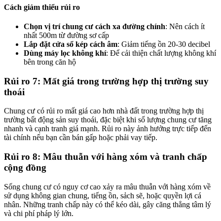
Cách giảm thiểu rủi ro
Chọn vị trí chung cư cách xa đường chính
: Nên cách ít
nhất 500m từ đường sơ cấp
Lắp đặt cửa sổ kép cách âm
: Giảm tiếng ồn 20-30 decibel
Dùng máy lọc không khí
: Để cải thiện chất lượng không khí
bên trong căn hộ
Rủi ro 7: Mất giá trong trường hợp thị trường suy
thoái
Chung cư có rủi ro mất giá cao hơn nhà đất trong trường hợp thị
trường bất động sản suy thoái, đặc biệt khi số lượng chung cư tăng
nhanh và cạnh tranh giá mạnh. Rủi ro này ảnh hưởng trực tiếp đến
tài chính nếu bạn cần bán gấp hoặc phải vay tiếp.
Rủi ro 8: Mâu thuẫn với hàng xóm và tranh chấp
cộng đồng
Sống chung cư có nguy cơ cao xảy ra mâu thuẫn với hàng xóm về
sử dụng không gian chung, tiếng ồn, sảch sẽ, hoặc quyền lợi cá
nhân. Những tranh chấp này có thể kéo dài, gây căng thẳng tâm lý
và chi phí pháp lý lớn.