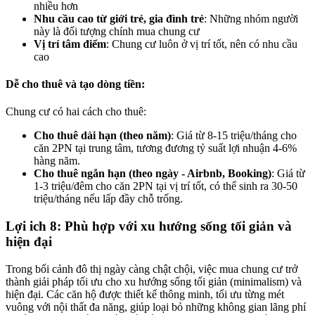
nhiều hơn
Nhu cầu cao từ giới trẻ, gia đình trẻ
: Những nhóm người
này là đối tượng chính mua chung cư
Vị trí tâm điểm
: Chung cư luôn ở vị trí tốt, nên có nhu cầu
cao
Dễ cho thuê và tạo dòng tiền:
Chung cư có hai cách cho thuê:
Cho thuê dài hạn (theo năm)
: Giá từ 8-15 triệu/tháng cho
căn 2PN tại trung tâm, tương đương tỷ suất lợi nhuận 4-6%
hàng năm.
Cho thuê ngắn hạn (theo ngày - Airbnb, Booking)
: Giá từ
1-3 triệu/đêm cho căn 2PN tại vị trí tốt, có thể sinh ra 30-50
triệu/tháng nếu lấp đầy chỗ trống.
Lợi ich 8: Phù hợp với xu hướng sống tối giản và
hiện đại
Trong bối cảnh đô thị ngày càng chật chội, việc mua chung cư trở
thành giải pháp tối ưu cho xu hướng sống tối giản (minimalism) và
hiện đại. Các căn hộ được thiết kế thông minh, tối ưu từng mét
vuông với nội thất đa năng, giúp loại bỏ những không gian lãng phí