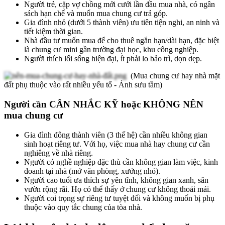
Người trẻ, cặp vợ chồng mới cưới lần đầu mua nhà, có ngân
sách hạn chế và muốn mua chung cư trả góp.
Gia đình nhỏ (dưới 5 thành viên) ưu tiên tiện nghi, an ninh và
tiết kiệm thời gian.
Nhà đầu tư muốn mua để cho thuê ngắn hạn/dài hạn, đặc biệt
là chung cư mini gần trường đại học, khu công nghiệp.
Người thích lối sống hiện đại, ít phải lo bảo trì, dọn dẹp.
(Mua chung cư hay nhà mặt
đất phụ thuộc vào rất nhiều yếu tố - Ảnh sưu tầm)
Người cần CÂN NHẮC KỸ hoặc KHÔNG NÊN
mua chung cư
Gia đình đông thành viên (3 thế hệ) cần nhiều không gian
sinh hoạt riêng tư. Với họ, việc mua nhà hay chung cư cần
nghiêng về nhà riêng.
Người có nghề nghiệp đặc thù cần không gian làm việc, kinh
doanh tại nhà (mở văn phòng, xưởng nhỏ).
Người cao tuổi ưa thích sự yên tĩnh, không gian xanh, sân
vườn rộng rãi. Họ có thể thấy ở chung cư không thoải mái.
Người coi trọng sự riêng tư tuyệt đối và không muốn bị phụ
thuộc vào quy tắc chung của tòa nhà.