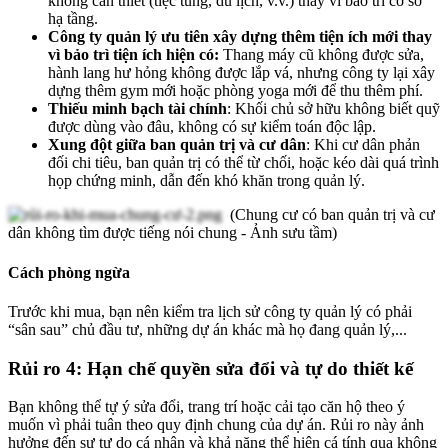
không cần thiết (tiệc tùng, du lịch, v.v.) thay vì bảo trì cơ sở
hạ tầng.
Công ty quản lý ưu tiên xây dựng thêm tiện ích mới thay
vì bảo trì tiện ích hiện có:
Thang máy cũ không được sửa,
hành lang hư hỏng không được lắp vá, nhưng công ty lại xây
dựng thêm gym mới hoặc phòng yoga mới để thu thêm phí.
Thiếu minh bạch tài chính
: Khối chủ sở hữu không biết quỹ
được dùng vào đâu, không có sự kiểm toán độc lập.
Xung đột giữa ban quản trị và cư dân
: Khi cư dân phản
đối chi tiêu, ban quản trị có thể từ chối, hoặc kéo dài quá trình
họp chứng minh, dẫn đến khó khăn trong quản lý.
(Chung cư có ban quản trị và cư
dân không tìm được tiếng nói chung - Ảnh sưu tầm)
Cách phòng ngừa
Trước khi mua, bạn nên kiểm tra lịch sử công ty quản lý có phải
“sân sau” chủ đầu tư, những dự án khác mà họ đang quản lý,...
Rủi ro 4: Hạn chế quyền sửa đổi và tự do thiết kế
Bạn không thể tự ý sửa đổi, trang trí hoặc cải tạo căn hộ theo ý
muốn vì phải tuân theo quy định chung của dự án. Rủi ro này ảnh
hưởng đến sự tự do cá nhân và khả năng thể hiện cá tính qua không