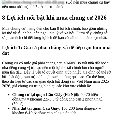
(Có nên mua chung cư hay
nên mua nhà mặt đất? - Ảnh sưu tầm)
8 Lợi ích nổi bật khi mua chung cư 2026
Mua chung cư mang đến cho bạn 8 lợi ích chính, bao gồm những
lợi thế về tài chính, tiện nghi, địa lý và xã hội. Dưới đây, chúng tôi
sẽ phân tích chi tiết từng lợi ích để bạn có cái nhìn toàn diện nhất.
Lợi ích 1: Giá cả phải chăng và dễ tiếp cận hơn nhà
đất
Chung cư có mức giá phải chăng hơn 40-60% so với nhà đất hoặc
nhà riêng cùng vị trí, tạo nên một lợi thế tài chính lớn cho người
mua lần đầu. Đây là yếu tố quyết định giúp nhiều gia đình có thể sở
hữu bất động sản mặc dù ngân sách không quá cao. Cụ thể hơn,
theo dữ liệu từ các sàn giao dịch bất động sản Việt Nam năm 2025-
2026, giá chung cư trung bình tại các khu vực chính là:
Chung cư tại quận Cầu Giấy (Hà Nội):
50-70 triệu
đồng/m² = khoảng 2.5-3.5 tỷ đồng cho căn 2 phòng ngủ
(50m²)
Nhà đất tại quận Cầu Giấy:
150-200 triệu đồng/m² =
khoảng 6-10 tỷ đồng cho cùng diện tích