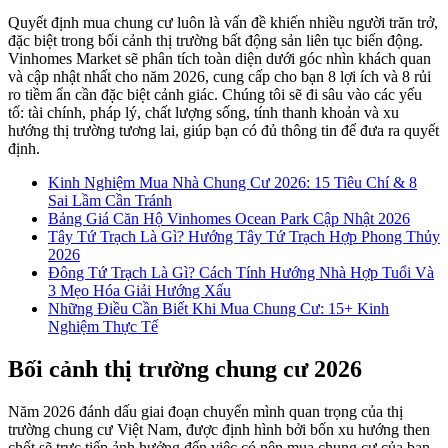
Quyết định mua chung cư luôn là vấn đề khiến nhiều người trăn trở,
đặc biệt trong bối cảnh thị trường bất động sản liên tục biến động.
Vinhomes Market sẽ phân tích toàn diện dưới góc nhìn khách quan
và cập nhật nhất cho năm 2026, cung cấp cho bạn 8 lợi ích và 8 rủi
ro tiềm ẩn cần đặc biệt cảnh giác. Chúng tôi sẽ đi sâu vào các yếu
tố: tài chính, pháp lý, chất lượng sống, tính thanh khoản và xu
hướng thị trường tương lai, giúp bạn có đủ thông tin để đưa ra quyết
định.
Kinh Nghiệm Mua Nhà Chung Cư 2026: 15 Tiêu Chí & 8
Sai Lầm Cần Tránh
Bảng Giá Căn Hộ Vinhomes Ocean Park Cập Nhật 2026
Tây Tứ Trạch Là Gì? Hướng Tây Tứ Trạch Hợp Phong Thủy
2026
Đông Tứ Trạch Là Gì? Cách Tính Hướng Nhà Hợp Tuổi Và
3 Mẹo Hóa Giải Hướng Xấu
Những Điều Cần Biết Khi Mua Chung Cư: 15+ Kinh
Nghiệm Thực Tế
Bối cảnh thị trường chung cư 2026
Năm 2026 đánh dấu giai đoạn chuyển mình quan trọng của thị
trường chung cư Việt Nam, được định hình bởi bốn xu hướng then
chốt sẽ trực tiếp ảnh hưởng đến việc có nên mua chung cư của bạn