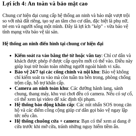
Lợi ích 4: An toàn và bảo mật cao
Chung cư hiện đại cung cấp hệ thống an ninh và bảo mật vượt trội
so với nhà đất riêng, tạo sự an tâm cho cư dân, đặc biệt là phụ nữ,
trẻ em và người sống một mình. Đây là lợi ích "kép" - vừa bảo vệ
tính mạng vừa bảo vệ tài sản.
Hệ thống an ninh điển hình tại chung cư hiện đại
Kiểm soát ra vào bằng thẻ từ hoặc vân tay
: Chỉ cư dân và
khách được phép ở được cấp quyền mới có thể vào. Điều này
giúp loại trừ hoàn toàn những người ngoài hành vi xấu.
Bảo vệ 24/7 tại các cổng chính và nội khu
: Bảo vệ không
chỉ kiểm soát ra vào mà còn tuần tra bên trong, phòng chống
trộm cắp, hỗ trợ khẩn cấp.
Camera an ninh toàn khu
: Các đường hành lang, sảnh
chung, thang máy, khu vui chơi đều có camera. Nếu có sự cố,
có thể xem lại video để xác định tội phạm.
Hệ thống báo động khẩn cấp
: Các nút nhấn SOS trong căn
hộ và các điểm công cộng giúp cư dân gọi bảo vệ ngay lập
tức nếu cần.
Hệ thống chuông cửa + camera
: Bạn có thể xem ai đang ở
cửa trước khi mở cửa, tránh những nguy hiểm tiềm ẩn.