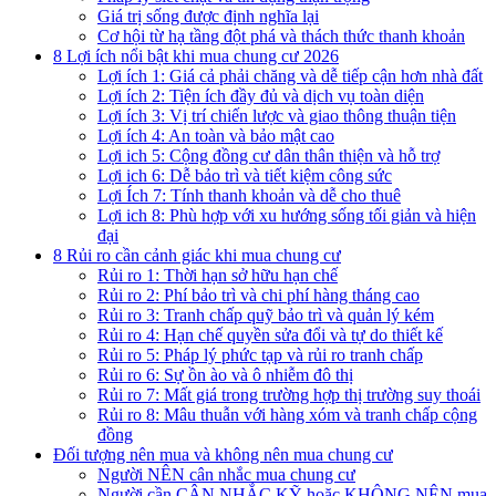
Giá trị sống được định nghĩa lại
Cơ hội từ hạ tầng đột phá và thách thức thanh khoản
8 Lợi ích nổi bật khi mua chung cư 2026
Lợi ích 1: Giá cả phải chăng và dễ tiếp cận hơn nhà đất
Lợi ích 2: Tiện ích đầy đủ và dịch vụ toàn diện
Lợi ích 3: Vị trí chiến lược và giao thông thuận tiện
Lợi ích 4: An toàn và bảo mật cao
Lợi ich 5: Cộng đồng cư dân thân thiện và hỗ trợ
Lợi ich 6: Dễ bảo trì và tiết kiệm công sức
Lợi Ích 7: Tính thanh khoản và dễ cho thuê
Lợi ich 8: Phù hợp với xu hướng sống tối giản và hiện
đại
8 Rủi ro cần cảnh giác khi mua chung cư
Rủi ro 1: Thời hạn sở hữu hạn chế
Rủi ro 2: Phí bảo trì và chi phí hàng tháng cao
Rủi ro 3: Tranh chấp quỹ bảo trì và quản lý kém
Rủi ro 4: Hạn chế quyền sửa đổi và tự do thiết kế
Rủi ro 5: Pháp lý phức tạp và rủi ro tranh chấp
Rủi ro 6: Sự ồn ào và ô nhiễm đô thị
Rủi ro 7: Mất giá trong trường hợp thị trường suy thoái
Rủi ro 8: Mâu thuẫn với hàng xóm và tranh chấp cộng
đồng
Đối tượng nên mua và không nên mua chung cư
Người NÊN cân nhắc mua chung cư
Người cần CÂN NHẮC KỸ hoặc KHÔNG NÊN mua