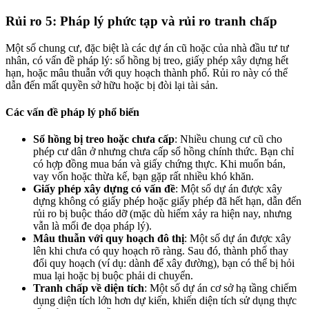
Rủi ro 5: Pháp lý phức tạp và rủi ro tranh chấp
Một số chung cư, đặc biệt là các dự án cũ hoặc của nhà đầu tư tư
nhân, có vấn đề pháp lý: sổ hồng bị treo, giấy phép xây dựng hết
hạn, hoặc mâu thuẫn với quy hoạch thành phố. Rủi ro này có thể
dẫn đến mất quyền sở hữu hoặc bị đòi lại tài sản.
Các vấn đề pháp lý phổ biến
Sổ hồng bị treo hoặc chưa cấp
: Nhiều chung cư cũ cho
phép cư dân ở nhưng chưa cấp sổ hồng chính thức. Bạn chỉ
có hợp đồng mua bán và giấy chứng thực. Khi muốn bán,
vay vốn hoặc thừa kế, bạn gặp rất nhiều khó khăn.
Giấy phép xây dựng có vấn đề
: Một số dự án được xây
dựng không có giấy phép hoặc giấy phép đã hết hạn, dẫn đến
rủi ro bị buộc tháo dỡ (mặc dù hiếm xảy ra hiện nay, nhưng
vẫn là mối đe dọa pháp lý).
Mâu thuẫn với quy hoạch đô thị
: Một số dự án được xây
lên khi chưa có quy hoạch rõ ràng. Sau đó, thành phố thay
đổi quy hoạch (ví dụ: dành để xây đường), bạn có thể bị hỏi
mua lại hoặc bị buộc phải di chuyển.
Tranh chấp về diện tích
: Một số dự án cơ sở hạ tầng chiếm
dụng diện tích lớn hơn dự kiến, khiến diện tích sử dụng thực