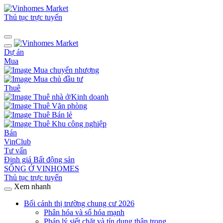
Thủ tục trực tuyến
Dự án
Mua
Mua chuyển nhượng
Mua chủ đầu tư
Thuê
Thuê nhà ở/Kinh doanh
Thuê Văn phòng
Thuê Bán lẻ
Thuê Khu công nghiệp
Bán
VinClub
Tư vấn
Định giá Bất động sản
SỐNG Ở VINHOMES
Thủ tục trực tuyến
Xem nhanh
Bối cảnh thị trường chung cư 2026
Phân hóa và số hóa mạnh
Pháp lý siết chặt và tín dụng thận trọng