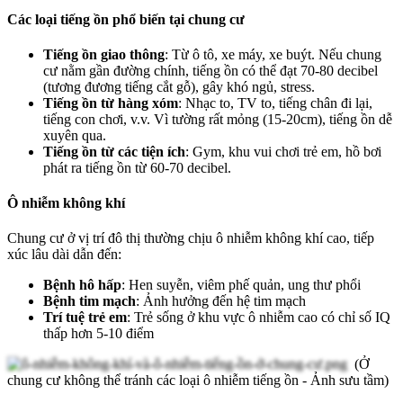
Các loại tiếng ồn phổ biến tại chung cư
Tiếng ồn giao thông
: Từ ô tô, xe máy, xe buýt. Nếu chung
cư nằm gần đường chính, tiếng ồn có thể đạt 70-80 decibel
(tương đương tiếng cắt gỗ), gây khó ngủ, stress.
Tiếng ồn từ hàng xóm
: Nhạc to, TV to, tiếng chân đi lại,
tiếng con chơi, v.v. Vì tường rất mỏng (15-20cm), tiếng ồn dễ
xuyên qua.
Tiếng ồn từ các tiện ích
: Gym, khu vui chơi trẻ em, hồ bơi
phát ra tiếng ồn từ 60-70 decibel.
Ô nhiễm không khí
Chung cư ở vị trí đô thị thường chịu ô nhiễm không khí cao, tiếp
xúc lâu dài dẫn đến:
Bệnh hô hấp
: Hen suyễn, viêm phế quản, ung thư phổi
Bệnh tim mạch
: Ảnh hưởng đến hệ tim mạch
Trí tuệ trẻ em
: Trẻ sống ở khu vực ô nhiễm cao có chỉ số IQ
thấp hơn 5-10 điểm
(Ở
chung cư không thể tránh các loại ô nhiễm tiếng ồn - Ảnh sưu tầm)