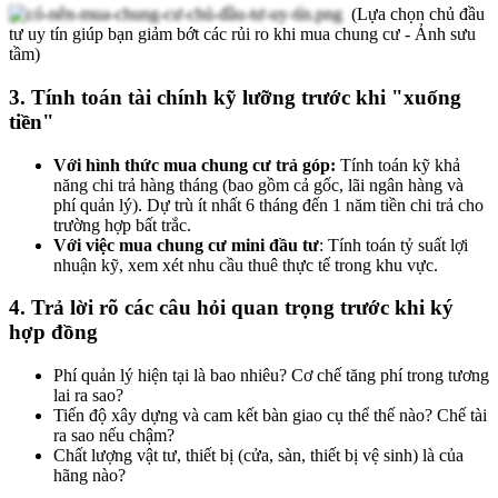
(Lựa chọn chủ đầu
tư uy tín giúp bạn giảm bớt các rủi ro khi mua chung cư - Ảnh sưu
tầm)
3. Tính toán tài chính kỹ lưỡng trước khi "xuống
tiền"
Với hình thức mua chung cư trả góp:
Tính toán kỹ khả
năng chi trả hàng tháng (bao gồm cả gốc, lãi ngân hàng và
phí quản lý). Dự trù ít nhất 6 tháng đến 1 năm tiền chi trả cho
trường hợp bất trắc.
Với việc mua chung cư mini đầu tư
: Tính toán tỷ suất lợi
nhuận kỹ, xem xét nhu cầu thuê thực tế trong khu vực.
4. Trả lời rõ các câu hỏi quan trọng trước khi ký
hợp đồng
Phí quản lý hiện tại là bao nhiêu? Cơ chế tăng phí trong tương
lai ra sao?
Tiến độ xây dựng và cam kết bàn giao cụ thể thế nào? Chế tài
ra sao nếu chậm?
Chất lượng vật tư, thiết bị (cửa, sàn, thiết bị vệ sinh) là của
hãng nào?