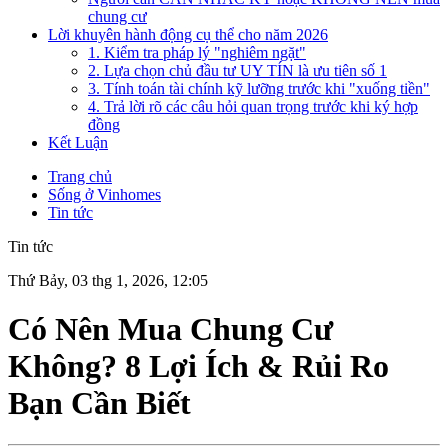
chung cư
Lời khuyên hành động cụ thể cho năm 2026
1. Kiểm tra pháp lý "nghiêm ngặt"
2. Lựa chọn chủ đầu tư UY TÍN là ưu tiên số 1
3. Tính toán tài chính kỹ lưỡng trước khi "xuống tiền"
4. Trả lời rõ các câu hỏi quan trọng trước khi ký hợp
đồng
Kết Luận
Trang chủ
Sống ở Vinhomes
Tin tức
Tin tức
Thứ Bảy, 03 thg 1, 2026, 12:05
Có Nên Mua Chung Cư
Không? 8 Lợi Ích & Rủi Ro
Bạn Cần Biết