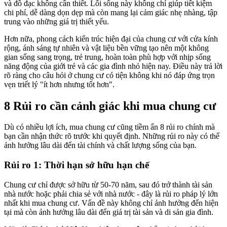
và đồ đạc không cần thiết. Lối sống này không chỉ giúp tiết kiệm
chi phí, dễ dàng dọn dẹp mà còn mang lại cảm giác nhẹ nhàng, tập
trung vào những giá trị thiết yếu.
Hơn nữa, phong cách kiến trúc hiện đại của chung cư với cửa kính
rộng, ánh sáng tự nhiên và vật liệu bền vững tạo nên một không
gian sống sang trọng, trẻ trung, hoàn toàn phù hợp với nhịp sống
năng động của giới trẻ và các gia đình nhỏ hiện nay. Điều này trả lời
rõ ràng cho câu hỏi ở chung cư có tiện không khi nó đáp ứng trọn
vẹn triết lý "ít hơn nhưng tốt hơn".
8 Rủi ro cần cảnh giác khi mua chung cư
Dù có nhiều lợi ích, mua chung cư cũng tiềm ẩn 8 rủi ro chính mà
bạn cần nhận thức rõ trước khi quyết định. Những rủi ro này có thể
ảnh hưởng lâu dài đến tài chính và chất lượng sống của bạn.
Rủi ro 1: Thời hạn sở hữu hạn chế
Chung cư chỉ được sở hữu từ 50-70 năm, sau đó trở thành tài sản
nhà nước hoặc phải chia sẻ với nhà nước - đây là rủi ro pháp lý lớn
nhất khi mua chung cư. Vấn đề này không chỉ ảnh hưởng đến hiện
tại mà còn ảnh hưởng lâu dài đến giá trị tài sản và di sản gia đình.