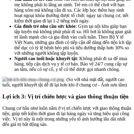
mẹ không phải lo lắng an ninh. Trẻ em có thể chơi với bạn
hàng xóm mà không cần đi xa. Các lớp học thêm hay sinh
hoạt ngoại khóa thường được tổ chức ngay tại chung cư, tiết
kiệm thời gian đi lại 1-2 tiếng mỗi ngày.
Gia đình trẻ nhu cầu sức khỏe
: Gym tại nội khu giúp bạn
tập luyện mà không phải phải đi xa. Hồ bơi là không gian giải
trí lành mạnh cho cả gia đình vào cuối tuần. Theo Bộ Y tế
Việt Nam, những gia đình có tiếp cận dễ dàng đến tiện ích tập
thể dục có tỷ lệ bệnh béo phì và tiểu đường thấp hơn 30% so
với những người không tập luyện.
Người cao tuổi hoặc khuyết tật
: Không phải đi xa để mua
hàng, tiếp cận dịch vụ y tế cơ bản. Bảo vệ 24/7 cung cấp sự
an tâm, nếu có sự cố, y tế có thể được gọi nhanh chóng.
(So với nhà mặt đất, người cao
tuổi, người khuyết tật dễ đi lại hơn khi ở chung cư - Ảnh sưu tầm)
Lợi ích 3: Vị trí chiến lược và giao thông thuận tiện
Chung cư hầu như luôn nằm ở vị trí chiến lược với giao thông thuận
tiện, giúp tiết kiệm thời gian đi lại hàng ngày và tăng hiệu quả công
việc. Vị trí này là một trong những yếu tố ảnh hưởng lâu dài nhất
đến giá trị bất động sản.