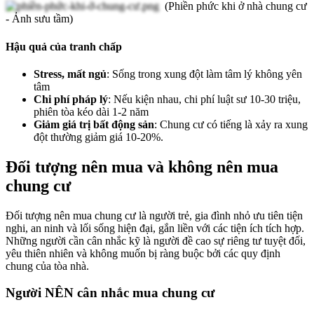
(Phiền phức khi ở nhà chung cư
- Ảnh sưu tầm)
Hậu quả của tranh chấp
Stress, mất ngủ
: Sống trong xung đột làm tâm lý không yên
tâm
Chi phí pháp lý
: Nếu kiện nhau, chi phí luật sư 10-30 triệu,
phiên tòa kéo dài 1-2 năm
Giảm giá trị bất động sản
: Chung cư có tiếng là xảy ra xung
đột thường giảm giá 10-20%.
Đối tượng nên mua và không nên mua
chung cư
Đối tượng nên mua chung cư là người trẻ, gia đình nhỏ ưu tiên tiện
nghi, an ninh và lối sống hiện đại, gắn liền với các tiện ích tích hợp.
Những người cần cân nhắc kỹ là người đề cao sự riêng tư tuyệt đối,
yêu thiên nhiên và không muốn bị ràng buộc bởi các quy định
chung của tòa nhà.
Người NÊN cân nhắc mua chung cư