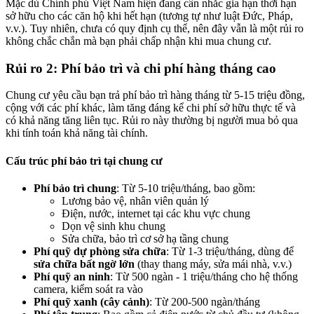
Mặc dù Chính phủ Việt Nam hiện đang cân nhắc gia hạn thời hạn
sở hữu cho các căn hộ khi hết hạn (tương tự như luật Đức, Pháp,
v.v.). Tuy nhiên, chưa có quy định cụ thể, nên đây vẫn là một rủi ro
không chắc chắn mà bạn phải chấp nhận khi mua chung cư.
Rủi ro 2: Phí bảo trì và chi phí hàng tháng cao
Chung cư yêu cầu bạn trả phí bảo trì hàng tháng từ 5-15 triệu đồng,
cộng với các phí khác, làm tăng đáng kể chi phí sở hữu thực tế và
có khả năng tăng liên tục. Rủi ro này thường bị người mua bỏ qua
khi tính toán khả năng tài chính.
Cấu trúc phí bảo trì tại chung cư
Phí bảo trì chung
: Từ 5-10 triệu/tháng, bao gồm:
Lương bảo vệ, nhân viên quản lý
Điện, nước, internet tại các khu vực chung
Dọn vệ sinh khu chung
Sửa chữa, bảo trì cơ sở hạ tầng chung
Phí quỹ dự phòng sửa chữa
: Từ 1-3 triệu/tháng, dùng để
sửa chữa bất ngờ lớn
(thay thang máy, sửa mái nhà, v.v.)
Phí quỹ an ninh
: Từ 500 ngàn - 1 triệu/tháng cho hệ thống
camera, kiểm soát ra vào
Phí quỹ xanh (cây cảnh)
: Từ 200-500 ngàn/tháng