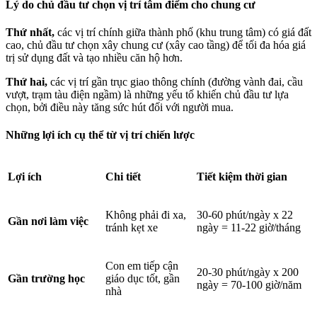
Lý do chủ đầu tư chọn vị trí tâm điểm cho chung cư
Thứ nhất,
các vị trí chính giữa thành phố (khu trung tâm) có giá đất
cao, chủ đầu tư chọn xây chung cư (xây cao tầng) để tối đa hóa giá
trị sử dụng đất và tạo nhiều căn hộ hơn.
Thứ hai,
các vị trí gần trục giao thông chính (đường vành đai, cầu
vượt, trạm tàu điện ngầm) là những yếu tố khiến chủ đầu tư lựa
chọn, bởi điều này tăng sức hút đối với người mua.
Những lợi ích cụ thể từ vị trí chiến lược
Lợi ích
Chi tiết
Tiết kiệm thời gian
Không phải đi xa,
30-60 phút/ngày x 22
Gần nơi làm việc
tránh kẹt xe
ngày = 11-22 giờ/tháng
Con em tiếp cận
20-30 phút/ngày x 200
Gần trường học
giáo dục tốt, gần
ngày = 70-100 giờ/năm
nhà