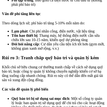
Phí tập trung
: Bao gồm cả điện nước từ chủ đầu tư (không
phải phí bảo trì)
Vấn đề phí tăng liên tục
Theo dòng lịch sử, phí bảo trì tăng 5-10% mỗi năm do:
Lạm phát
: Chi phí nhân công, điện nước, vật liệu tăng
Tổn hao thiết bị
: Thang máy, hệ thống điện nước cần sửa
chữa lớn sau 10-15 năm, khiến quỹ dự phòng tăng
Đòi hỏi nâng cấp
: Cư dân yêu cầu tiện ích tốt hơn (gym mới,
không gian xanh mở rộng, v.v.)
Rủi ro 3: Tranh chấp quỹ bảo trì và quản lý kém
Khối chủ sở hữu chung cư thường tranh chấp về cách sử dụng quỹ
bảo trì, hoặc công ty quản lý không chuyên nghiệp khiến cơ sở hạ
tầng xuống cấp nhanh chóng. Rủi ro này có thể dẫn đến mất giá tài
sản và xung đột cộng đồng.
Các vấn đề quản lý phổ biến
Quỹ bảo trì bị sử dụng sai mục đích
: Một số công ty quản
lý hoặc ban quản trị sử dụng quỹ để chi trả cho các hoạt động