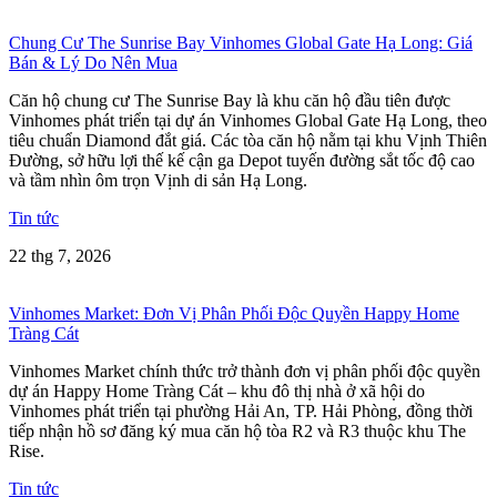
Chung Cư The Sunrise Bay Vinhomes Global Gate Hạ Long: Giá
Bán & Lý Do Nên Mua
Căn hộ chung cư The Sunrise Bay là khu căn hộ đầu tiên được
Vinhomes phát triển tại dự án Vinhomes Global Gate Hạ Long, theo
tiêu chuẩn Diamond đắt giá. Các tòa căn hộ nằm tại khu Vịnh Thiên
Đường, sở hữu lợi thế kế cận ga Depot tuyến đường sắt tốc độ cao
và tầm nhìn ôm trọn Vịnh di sản Hạ Long.
Tin tức
22 thg 7, 2026
Vinhomes Market: Đơn Vị Phân Phối Độc Quyền Happy Home
Tràng Cát
Vinhomes Market chính thức trở thành đơn vị phân phối độc quyền
dự án Happy Home Tràng Cát – khu đô thị nhà ở xã hội do
Vinhomes phát triển tại phường Hải An, TP. Hải Phòng, đồng thời
tiếp nhận hồ sơ đăng ký mua căn hộ tòa R2 và R3 thuộc khu The
Rise.
Tin tức