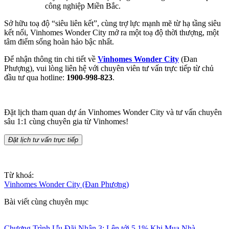
công nghiệp Miền Bắc.
Sở hữu toạ độ “siêu liên kết”, cùng trợ lực mạnh mẽ từ hạ tầng siêu
kết nối, Vinhomes Wonder City mở ra một toạ độ thời thượng, một
tâm điểm sống hoàn hảo bậc nhất.
Để nhận thông tin chi tiết về
Vinhomes Wonder City
(Đan
Phượng), vui lòng liên hệ với chuyên viên tư vấn trực tiếp từ chủ
đầu tư qua hotline:
1900-998-823
.
Đặt lịch tham quan dự án Vinhomes Wonder City và tư vấn chuyên
sâu 1:1 cùng chuyên gia từ Vinhomes!
Đặt lịch tư vấn trực tiếp
Từ khoá:
Vinhomes Wonder City (Đan Phượng)
Bài viết cùng chuyên mục
Chương Trình Ưu Đãi Nhân 3: Lên tới 5,1% Khi Mua Nhà