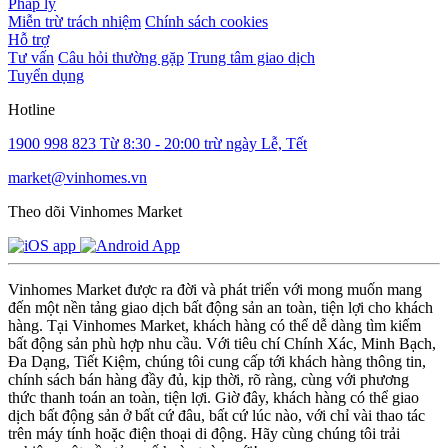
Pháp lý
Miễn trừ trách nhiệm
Chính sách cookies
Hỗ trợ
Tư vấn
Câu hỏi thường gặp
Trung tâm giao dịch
Tuyển dụng
Hotline
1900 998 823
Từ 8:30 - 20:00 trừ ngày Lễ, Tết
market@vinhomes.vn
Theo dõi Vinhomes Market
Vinhomes Market được ra đời và phát triển với mong muốn mang
đến một nền tảng giao dịch bất động sản an toàn, tiện lợi cho khách
hàng. Tại Vinhomes Market, khách hàng có thể dễ dàng tìm kiếm
bất động sản phù hợp nhu cầu. Với tiêu chí Chính Xác, Minh Bạch,
Đa Dạng, Tiết Kiệm, chúng tôi cung cấp tới khách hàng thông tin,
chính sách bán hàng đầy đủ, kịp thời, rõ ràng, cùng với phương
thức thanh toán an toàn, tiện lợi. Giờ đây, khách hàng có thể giao
dịch bất động sản ở bất cứ đâu, bất cứ lúc nào, với chỉ vài thao tác
trên máy tính hoặc điện thoại di động. Hãy cùng chúng tôi trải