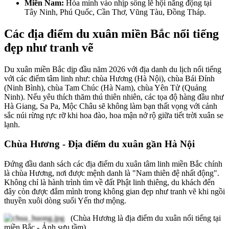
Miền Nam:
Hòa mình vào nhịp sống lễ hội năng động tại
Tây Ninh, Phú Quốc, Cần Thơ, Vũng Tàu, Đồng Tháp.
Các địa điểm du xuân miền Bắc nổi tiếng
đẹp như tranh vẽ
Du xuân miền Bắc dịp đầu năm 2026 với địa danh du lịch nổi tiếng
với các điểm tâm linh như: chùa Hương (Hà Nội), chùa Bái Đính
(Ninh Bình), chùa Tam Chúc (Hà Nam), chùa Yên Tử (Quảng
Ninh). Nếu yêu thích thăm thú thiên nhiên, các tọa độ hàng đầu như
Hà Giang, Sa Pa, Mộc Châu sẽ không làm bạn thất vọng với cảnh
sắc núi rừng rực rỡ khi hoa đào, hoa mận nở rộ giữa tiết trời xuân se
lạnh.
Chùa Hương - Địa điểm du xuân gần Hà Nội
Đứng đầu danh sách các địa điểm du xuân tâm linh miền Bắc chính
là chùa Hương, nơi được mệnh danh là "Nam thiên đệ nhất động".
Không chỉ là hành trình tìm về đất Phật linh thiêng, du khách đến
đây còn được đắm mình trong không gian đẹp như tranh vẽ khi ngồi
thuyền xuôi dòng suối Yến thơ mộng.
(Chùa Hương là địa điểm du xuân nổi tiếng tại
miền Bắc - Ảnh sưu tầm)