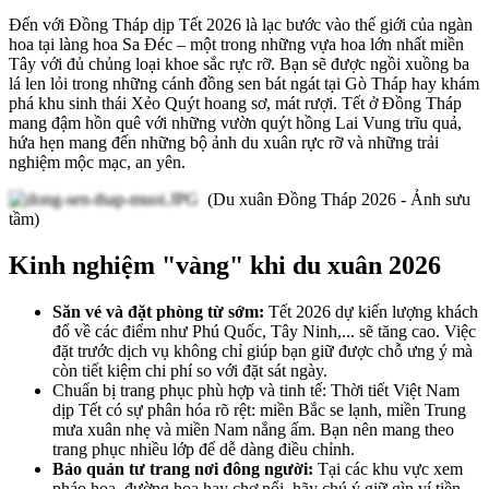
Đến với Đồng Tháp dịp Tết 2026 là lạc bước vào thế giới của ngàn
hoa tại làng hoa Sa Đéc – một trong những vựa hoa lớn nhất miền
Tây với đủ chủng loại khoe sắc rực rỡ. Bạn sẽ được ngồi xuồng ba
lá len lỏi trong những cánh đồng sen bát ngát tại Gò Tháp hay khám
phá khu sinh thái Xẻo Quýt hoang sơ, mát rượi. Tết ở Đồng Tháp
mang đậm hồn quê với những vườn quýt hồng Lai Vung trĩu quả,
hứa hẹn mang đến những bộ ảnh du xuân rực rỡ và những trải
nghiệm mộc mạc, an yên.
(Du xuân Đồng Tháp 2026 - Ảnh sưu
tầm)
Kinh nghiệm "vàng" khi du xuân 2026
Săn vé và đặt phòng từ sớm:
Tết 2026 dự kiến lượng khách
đổ về các điểm như Phú Quốc, Tây Ninh,... sẽ tăng cao. Việc
đặt trước dịch vụ không chỉ giúp bạn giữ được chỗ ưng ý mà
còn tiết kiệm chi phí so với đặt sát ngày.
Chuẩn bị trang phục phù hợp và tinh tế: Thời tiết Việt Nam
dịp Tết có sự phân hóa rõ rệt: miền Bắc se lạnh, miền Trung
mưa xuân nhẹ và miền Nam nắng ấm. Bạn nên mang theo
trang phục nhiều lớp để dễ dàng điều chỉnh.
Bảo quản tư trang nơi đông người:
Tại các khu vực xem
pháo hoa, đường hoa hay chợ nổi, hãy chú ý giữ gìn ví tiền