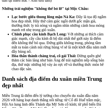
dẫn tại miền Bắc - Ảnh sưu tầm)
Những trải nghiệm "không thể bỏ lỡ" tại Mộc Châu:
Lạc bước giữa thung lũng mận Nà Ka:
Đây là tọa độ ngắm
hoa đẹp nhất. Hãy thử cảm giác ngồi dưới gốc mận già,
thưởng thức ly trà nóng và ngắm nhìn những cánh hoa mỏng
manh rơi nhẹ trong gió xuân.
Chinh phục cầu kính Bạch Long:
Với những ai thích cảm
giác mạnh, cây cầu kính đi bộ dài nhất thế giới này là điểm
đến không thể bỏ qua. Đứng giữa không trung, phóng tầm
mắt ra toàn cảnh núi rừng hùng vĩ sẽ là một khởi đầu năm mới
đầy bùng nổ.
Hóa thân thành chàng trai, cô gái Thái:
Đừng quên ghé
thăm các bản làng như bản Áng để trải nghiệm nếp sống bản
địa, thử mặc những bộ váy áo rực rỡ và thưởng thức món bê
chao đặc sản.
Danh sách địa điểm du xuân miền Trung
đẹp nhất
Miền Trung là điểm đến lý tưởng cho chuyến du xuân đầu năm
2026 với hàng loạt danh thắng nổi tiếng: từ Cố đô Huế trầm mặc,
Hội An lung linh đến Thánh địa Mỹ Sơn cổ kính; từ phố biển Đà