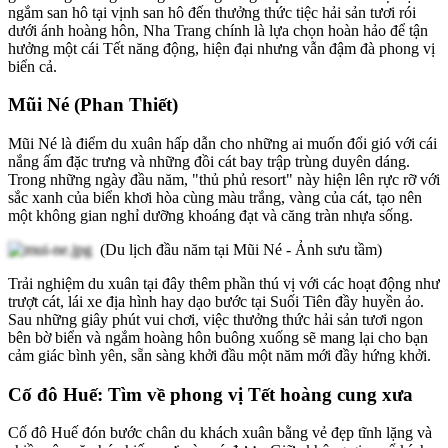
ngắm san hô tại vịnh san hô đến thưởng thức tiệc hải sản tươi rói
dưới ánh hoàng hôn, Nha Trang chính là lựa chọn hoàn hảo để tận
hưởng một cái Tết năng động, hiện đại nhưng vẫn đậm đà phong vị
biển cả.
Mũi Né (Phan Thiết)
Mũi Né là điểm du xuân hấp dẫn cho những ai muốn đổi gió với cái
nắng ấm đặc trưng và những đồi cát bay trập trùng duyên dáng.
Trong những ngày đầu năm, "thủ phủ resort" này hiện lên rực rỡ với
sắc xanh của biển khơi hòa cùng màu trắng, vàng của cát, tạo nên
một không gian nghỉ dưỡng khoáng đạt và căng tràn nhựa sống.
(Du lịch đầu năm tại Mũi Né - Ảnh sưu tầm)
Trải nghiệm du xuân tại đây thêm phần thú vị với các hoạt động như
trượt cát, lái xe địa hình hay dạo bước tại Suối Tiên đầy huyền ảo.
Sau những giây phút vui chơi, việc thưởng thức hải sản tươi ngon
bên bờ biển và ngắm hoàng hôn buông xuống sẽ mang lại cho bạn
cảm giác bình yên, sẵn sàng khởi đầu một năm mới đầy hứng khởi.
Cố đô Huế: Tìm về phong vị Tết hoàng cung xưa
Cố đô Huế đón bước chân du khách xuân bằng vẻ đẹp tĩnh lặng và