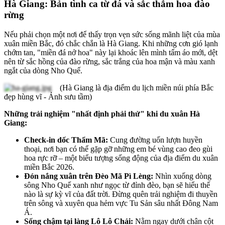
Hà Giang: Bản tình ca từ đá và sắc thắm hoa đào
rừng
Nếu phải chọn một nơi để thấy trọn vẹn sức sống mãnh liệt của mùa
xuân miền Bắc, đó chắc chắn là Hà Giang. Khi những cơn gió lạnh
chớm tan, "miền đá nở hoa" này lại khoác lên mình tấm áo mới, dệt
nên từ sắc hồng của đào rừng, sắc trắng của hoa mận và màu xanh
ngắt của dòng Nho Quế.
(Hà Giang là địa điểm du lịch miền núi phía Bắc
đẹp hùng vĩ - Ảnh sưu tầm)
Những trải nghiệm "nhất định phải thử" khi du xuân Hà
Giang:
Check-in dốc Thẩm Mã:
Cung đường uốn lượn huyền
thoại, nơi bạn có thể gặp gỡ những em bé vùng cao đeo gùi
hoa rực rỡ – một biểu tượng sống động của địa điểm du xuân
miền Bắc 2026.
Đón nắng xuân trên Đèo Mã Pì Lèng:
Nhìn xuống dòng
sông Nho Quế xanh như ngọc từ đỉnh đèo, bạn sẽ hiểu thế
nào là sự kỳ vĩ của đất trời. Đừng quên trải nghiệm đi thuyền
trên sông và xuyên qua hẻm vực Tu Sản sâu nhất Đông Nam
Á.
Sống chậm tại làng Lô Lô Chải:
Nằm ngay dưới chân cột