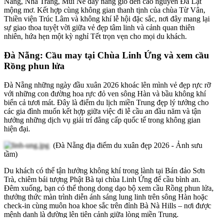
Nẵng, Nha Trang, Mũi Né đầy nắng gió đến cao nguyên Đà Lạt
mộng mơ. Kết hợp cùng không gian thanh tịnh của chùa Từ Vân,
Thiền viện Trúc Lâm và không khí lễ hội đặc sắc, nơi đây mang lại
sự giao thoa tuyệt vời giữa vẻ đẹp tâm linh và cảnh quan thiên
nhiên, hứa hẹn một kỳ nghỉ Tết trọn vẹn cho mọi du khách.
Đà Nẵng: Cầu may tại Chùa Linh Ứng và xem cầu
Rồng phun lửa
Đà Nẵng những ngày đầu xuân 2026 khoác lên mình vẻ đẹp rực rỡ
với những con đường hoa rực đỏ ven sông Hàn và bầu không khí
biển cả tươi mát. Đây là điểm du lịch miền Trung đẹp lý tưởng cho
các gia đình muốn kết hợp giữa việc đi lễ cầu an đầu năm và tận
hưởng những dịch vụ giải trí đẳng cấp quốc tế trong không gian
hiện đại.
(Đà Nẵng địa điểm du xuân đẹp 2026 - Ảnh sưu
tầm)
Du khách có thể tận hưởng không khí trong lành tại Bán đảo Sơn
Trà, chiêm bái tượng Phật Bà tại chùa Linh Ứng để cầu bình an.
Đêm xuống, bạn có thể thong dong dạo bộ xem cầu Rồng phun lửa,
thưởng thức màn trình diễn ánh sáng lung linh trên sông Hàn hoặc
check-in cùng muôn hoa khoe sắc trên đỉnh Bà Nà Hills – nơi được
mệnh danh là đường lên tiên cảnh giữa lòng miền Trung.