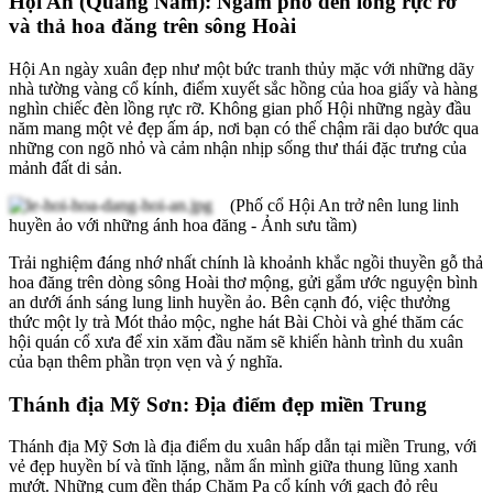
Hội An (Quảng Nam): Ngắm phố đèn lồng rực rỡ
và thả hoa đăng trên sông Hoài
Hội An ngày xuân đẹp như một bức tranh thủy mặc với những dãy
nhà tường vàng cổ kính, điểm xuyết sắc hồng của hoa giấy và hàng
nghìn chiếc đèn lồng rực rỡ. Không gian phố Hội những ngày đầu
năm mang một vẻ đẹp ấm áp, nơi bạn có thể chậm rãi dạo bước qua
những con ngõ nhỏ và cảm nhận nhịp sống thư thái đặc trưng của
mảnh đất di sản.
(Phố cổ Hội An trở nên lung linh
huyền ảo với những ánh hoa đăng - Ảnh sưu tầm)
Trải nghiệm đáng nhớ nhất chính là khoảnh khắc ngồi thuyền gỗ thả
hoa đăng trên dòng sông Hoài thơ mộng, gửi gắm ước nguyện bình
an dưới ánh sáng lung linh huyền ảo. Bên cạnh đó, việc thưởng
thức một ly trà Mót thảo mộc, nghe hát Bài Chòi và ghé thăm các
hội quán cổ xưa để xin xăm đầu năm sẽ khiến hành trình du xuân
của bạn thêm phần trọn vẹn và ý nghĩa.
Thánh địa Mỹ Sơn: Địa điểm đẹp miền Trung
Thánh địa Mỹ Sơn là địa điểm du xuân hấp dẫn tại miền Trung, với
vẻ đẹp huyền bí và tĩnh lặng, nằm ẩn mình giữa thung lũng xanh
mướt. Những cụm đền tháp Chăm Pa cổ kính với gạch đỏ rêu