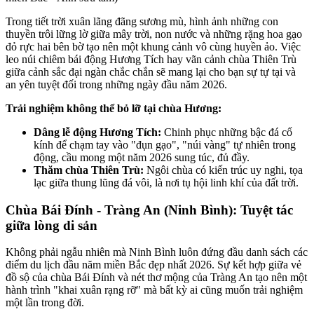
Trong tiết trời xuân lãng đãng sương mù, hình ảnh những con
thuyền trôi lững lờ giữa mây trời, non nước và những rặng hoa gạo
đỏ rực hai bên bờ tạo nên một khung cảnh vô cùng huyền ảo. Việc
leo núi chiêm bái động Hương Tích hay vãn cảnh chùa Thiên Trù
giữa cảnh sắc đại ngàn chắc chắn sẽ mang lại cho bạn sự tự tại và
an yên tuyệt đối trong những ngày đầu năm 2026.
Trải nghiệm không thể bỏ lỡ tại chùa Hương:
Dâng lễ động Hương Tích:
Chinh phục những bậc đá cổ
kính để chạm tay vào "đụn gạo", "núi vàng" tự nhiên trong
động, cầu mong một năm 2026 sung túc, đủ đầy.
Thăm chùa Thiên Trù:
Ngôi chùa có kiến trúc uy nghi, tọa
lạc giữa thung lũng đá vôi, là nơi tụ hội linh khí của đất trời.
Chùa Bái Đính - Tràng An (Ninh Bình): Tuyệt tác
giữa lòng di sản
Không phải ngẫu nhiên mà Ninh Bình luôn đứng đầu danh sách các
điểm du lịch đầu năm miền Bắc đẹp nhất 2026. Sự kết hợp giữa vẻ
đồ sộ của chùa Bái Đính và nét thơ mộng của Tràng An tạo nên một
hành trình "khai xuân rạng rỡ" mà bất kỳ ai cũng muốn trải nghiệm
một lần trong đời.