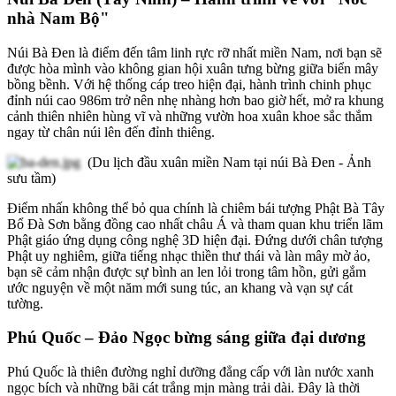
nhà Nam Bộ"
Núi Bà Đen là điểm đến tâm linh rực rỡ nhất miền Nam, nơi bạn sẽ
được hòa mình vào không gian hội xuân tưng bừng giữa biển mây
bồng bềnh. Với hệ thống cáp treo hiện đại, hành trình chinh phục
đỉnh núi cao 986m trở nên nhẹ nhàng hơn bao giờ hết, mở ra khung
cảnh thiên nhiên hùng vĩ và những vườn hoa xuân khoe sắc thắm
ngay từ chân núi lên đến đỉnh thiêng.
(Du lịch đầu xuân miền Nam tại núi Bà Đen - Ảnh
sưu tầm)
Điểm nhấn không thể bỏ qua chính là chiêm bái tượng Phật Bà Tây
Bổ Đà Sơn bằng đồng cao nhất châu Á và tham quan khu triển lãm
Phật giáo ứng dụng công nghệ 3D hiện đại. Đứng dưới chân tượng
Phật uy nghiêm, giữa tiếng nhạc thiền thư thái và làn mây mờ ảo,
bạn sẽ cảm nhận được sự bình an len lỏi trong tâm hồn, gửi gắm
ước nguyện về một năm mới sung túc, an khang và vạn sự cát
tường.
Phú Quốc – Đảo Ngọc bừng sáng giữa đại dương
Phú Quốc là thiên đường nghỉ dưỡng đẳng cấp với làn nước xanh
ngọc bích và những bãi cát trắng mịn màng trải dài. Đây là thời