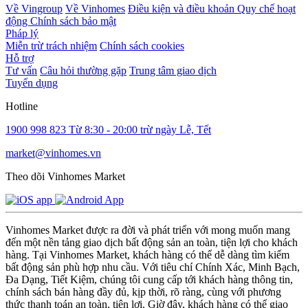
Về Vingroup
Về Vinhomes
Điều kiện và điều khoản
Quy chế hoạt
động
Chính sách bảo mật
Pháp lý
Miễn trừ trách nhiệm
Chính sách cookies
Hỗ trợ
Tư vấn
Câu hỏi thường gặp
Trung tâm giao dịch
Tuyển dụng
Hotline
1900 998 823
Từ 8:30 - 20:00 trừ ngày Lễ, Tết
market@vinhomes.vn
Theo dõi Vinhomes Market
Vinhomes Market được ra đời và phát triển với mong muốn mang
đến một nền tảng giao dịch bất động sản an toàn, tiện lợi cho khách
hàng. Tại Vinhomes Market, khách hàng có thể dễ dàng tìm kiếm
bất động sản phù hợp nhu cầu. Với tiêu chí Chính Xác, Minh Bạch,
Đa Dạng, Tiết Kiệm, chúng tôi cung cấp tới khách hàng thông tin,
chính sách bán hàng đầy đủ, kịp thời, rõ ràng, cùng với phương
thức thanh toán an toàn, tiện lợi. Giờ đây, khách hàng có thể giao