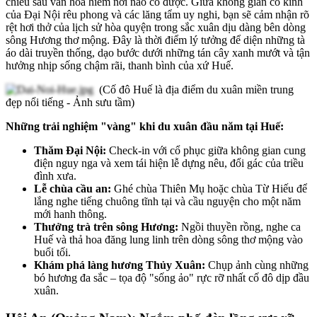
chiều sâu văn hóa hiếm nơi nào có được. Giữa không gian cổ kính
của Đại Nội rêu phong và các lăng tẩm uy nghi, bạn sẽ cảm nhận rõ
rệt hơi thở của lịch sử hòa quyện trong sắc xuân dịu dàng bên dòng
sông Hương thơ mộng. Đây là thời điểm lý tưởng để diện những tà
áo dài truyền thống, dạo bước dưới những tán cây xanh mướt và tận
hưởng nhịp sống chậm rãi, thanh bình của xứ Huế.
(Cố đô Huế là địa điểm du xuân miền trung
đẹp nổi tiếng - Ảnh sưu tầm)
Những trải nghiệm "vàng" khi du xuân đầu năm tại Huế:
Thăm Đại Nội:
Check-in với cổ phục giữa không gian cung
điện nguy nga và xem tái hiện lễ dựng nêu, đổi gác của triều
đình xưa.
Lễ chùa cầu an:
Ghé chùa Thiên Mụ hoặc chùa Từ Hiếu để
lắng nghe tiếng chuông tĩnh tại và cầu nguyện cho một năm
mới hanh thông.
Thưởng trà trên sông Hương:
Ngồi thuyền rồng, nghe ca
Huế và thả hoa đăng lung linh trên dòng sông thơ mộng vào
buổi tối.
Khám phá làng hương Thủy Xuân:
Chụp ảnh cùng những
bó hương đa sắc – tọa độ "sống ảo" rực rỡ nhất cố đô dịp đầu
xuân.