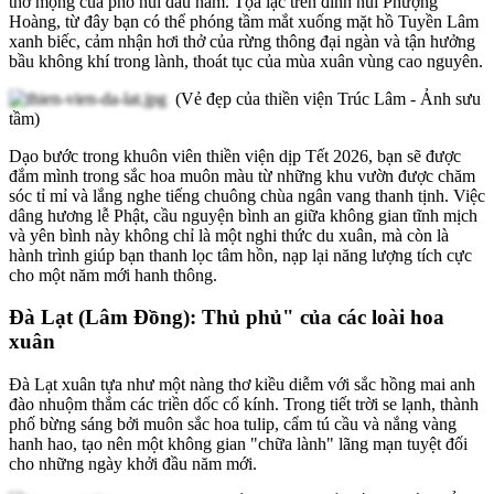
thơ mộng của phố núi đầu năm. Tọa lạc trên đỉnh núi Phượng
Hoàng, từ đây bạn có thể phóng tầm mắt xuống mặt hồ Tuyền Lâm
xanh biếc, cảm nhận hơi thở của rừng thông đại ngàn và tận hưởng
bầu không khí trong lành, thoát tục của mùa xuân vùng cao nguyên.
(Vẻ đẹp của thiền viện Trúc Lâm - Ảnh sưu
tầm)
Dạo bước trong khuôn viên thiền viện dịp Tết 2026, bạn sẽ được
đắm mình trong sắc hoa muôn màu từ những khu vườn được chăm
sóc tỉ mỉ và lắng nghe tiếng chuông chùa ngân vang thanh tịnh. Việc
dâng hương lễ Phật, cầu nguyện bình an giữa không gian tĩnh mịch
và yên bình này không chỉ là một nghi thức du xuân, mà còn là
hành trình giúp bạn thanh lọc tâm hồn, nạp lại năng lượng tích cực
cho một năm mới hanh thông.
Đà Lạt (Lâm Đồng): Thủ phủ" của các loài hoa
xuân
Đà Lạt xuân tựa như một nàng thơ kiều diễm với sắc hồng mai anh
đào nhuộm thắm các triền dốc cổ kính. Trong tiết trời se lạnh, thành
phố bừng sáng bởi muôn sắc hoa tulip, cẩm tú cầu và nắng vàng
hanh hao, tạo nên một không gian "chữa lành" lãng mạn tuyệt đối
cho những ngày khởi đầu năm mới.