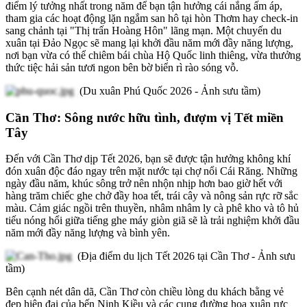
điểm lý tưởng nhất trong năm để bạn tận hưởng cái nắng ấm áp,
tham gia các hoạt động lặn ngắm san hô tại hòn Thơm hay check-in
sang chảnh tại "Thị trấn Hoàng Hôn" lãng mạn. Một chuyến du
xuân tại Đảo Ngọc sẽ mang lại khởi đầu năm mới đầy năng lượng,
nơi bạn vừa có thể chiêm bái chùa Hộ Quốc linh thiêng, vừa thưởng
thức tiệc hải sản tươi ngon bên bờ biển rì rào sóng vỗ.
(Du xuân Phú Quốc 2026 - Ảnh sưu tầm)
Cần Thơ: Sông nước hữu tình, đượm vị Tết miền
Tây
Đến với Cần Thơ dịp Tết 2026, bạn sẽ được tận hưởng không khí
đón xuân độc đáo ngay trên mặt nước tại chợ nổi Cái Răng. Những
ngày đầu năm, khúc sông trở nên nhộn nhịp hơn bao giờ hết với
hàng trăm chiếc ghe chở đầy hoa tết, trái cây và nông sản rực rỡ sắc
màu. Cảm giác ngồi trên thuyền, nhâm nhâm ly cà phê kho và tô hủ
tiếu nóng hổi giữa tiếng ghe máy giòn giã sẽ là trải nghiệm khởi đầu
năm mới đầy năng lượng và bình yên.
(Địa điểm du lịch Tết 2026 tại Cần Thơ - Ảnh sưu
tầm)
Bên cạnh nét dân dã, Cần Thơ còn chiều lòng du khách bằng vẻ
đẹp hiện đại của bến Ninh Kiều và các cung đường hoa xuân rực