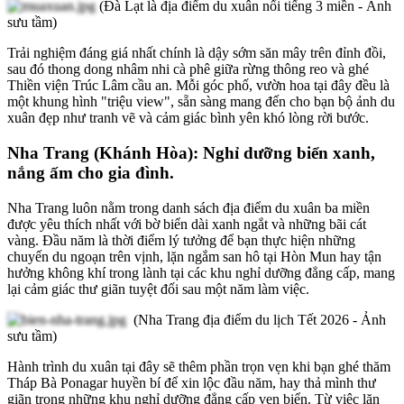
(Đà Lạt là địa điểm du xuân nổi tiếng 3 miền - Ảnh
sưu tầm)
Trải nghiệm đáng giá nhất chính là dậy sớm săn mây trên đỉnh đồi,
sau đó thong dong nhâm nhi cà phê giữa rừng thông reo và ghé
Thiền viện Trúc Lâm cầu an. Mỗi góc phố, vườn hoa tại đây đều là
một khung hình "triệu view", sẵn sàng mang đến cho bạn bộ ảnh du
xuân đẹp như tranh vẽ và cảm giác bình yên khó lòng rời bước.
Nha Trang (Khánh Hòa): Nghỉ dưỡng biển xanh,
nắng ấm cho gia đình.
Nha Trang luôn nằm trong danh sách địa điểm du xuân ba miền
được yêu thích nhất với bờ biển dài xanh ngắt và những bãi cát
vàng. Đầu năm là thời điểm lý tưởng để bạn thực hiện những
chuyến du ngoạn trên vịnh, lặn ngắm san hô tại Hòn Mun hay tận
hưởng không khí trong lành tại các khu nghỉ dưỡng đẳng cấp, mang
lại cảm giác thư giãn tuyệt đối sau một năm làm việc.
(Nha Trang địa điểm du lịch Tết 2026 - Ảnh
sưu tầm)
Hành trình du xuân tại đây sẽ thêm phần trọn vẹn khi bạn ghé thăm
Tháp Bà Ponagar huyền bí để xin lộc đầu năm, hay thả mình thư
giãn trong những khu nghỉ dưỡng đẳng cấp ven biển. Từ việc lặn