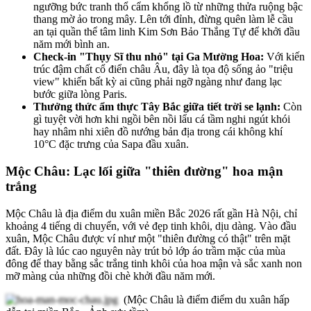
ngưỡng bức tranh thổ cẩm khổng lồ từ những thửa ruộng bậc
thang mờ ảo trong mây. Lên tới đỉnh, đừng quên làm lễ cầu
an tại quần thể tâm linh Kim Sơn Bảo Thắng Tự để khởi đầu
năm mới bình an.
Check-in "Thụy Sĩ thu nhỏ" tại Ga Mường Hoa:
Với kiến
trúc đậm chất cổ điển châu Âu, đây là tọa độ sống ảo "triệu
view" khiến bất kỳ ai cũng phải ngỡ ngàng như đang lạc
bước giữa lòng Paris.
Thưởng thức ẩm thực Tây Bắc giữa tiết trời se lạnh:
Còn
gì tuyệt vời hơn khi ngồi bên nồi lẩu cá tầm nghi ngút khói
hay nhâm nhi xiên đồ nướng bản địa trong cái không khí
10°C đặc trưng của Sapa đầu xuân.
Mộc Châu: Lạc lối giữa "thiên đường" hoa mận
trắng
Mộc Châu là địa điểm du xuân miền Bắc 2026 rất gần Hà Nội, chỉ
khoảng 4 tiếng di chuyển, với vẻ đẹp tinh khôi, dịu dàng. Vào đầu
xuân, Mộc Châu được ví như một "thiên đường có thật" trên mặt
đất. Đây là lúc cao nguyên này trút bỏ lớp áo trầm mặc của mùa
đông để thay bằng sắc trắng tinh khôi của hoa mận và sắc xanh non
mỡ màng của những đồi chè khởi đầu năm mới.
(Mộc Châu là điểm điểm du xuân hấp