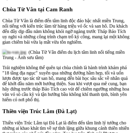
Chùa Từ Vân tại Cam Ranh
Chùa Từ Vân là điểm đến tâm linh độc đáo bậc nhất miền Trung,
nổi tiếng với kiến trúc làm từ hàng triệu vỏ ốc và san hô. Du khách
đến đây dịp đầu năm không khỏi ngỡ ngàng trước Tháp Bảo Tích
uy nghi và những công trình chạm trổ kỳ công, mang lại một không
gian chiêm bái vừa lạ mắt vừa tôn nghiêm.
(Chùa Từ Vân điểm du lịch tâm linh nổi tiếng miền
Trung - Ảnh sưu tầm)
Trải nghiệm không thể quên tại chùa chính là hành trình khám phá
"18 tầng địa ngục" xuyên qua những đường hầm hẹp, tối và uốn
lượn được tạo tác từ san hô, mang đến bài học sâu sắc về nhân quả
để khởi đầu năm mới hướng thiện. Sau khi vượt qua mê cung, bạn
hãy đứng trước tháp Bảo Tích cao vút để chiêm ngưỡng những hoa
văn vỏ sò cầu kỳ và tận hưởng bầu không khí thanh tịnh, bình yên
hiếm có nơi phố thị.
Thiền viện Trúc Lâm (Đà Lạt)
Thiền viện Trúc Lâm tại Đà Lạt là điểm đến tâm linh lý tưởng cho
những ai khao khát tìm về sự tĩnh lặng giữa khung cảnh thiên nhiên