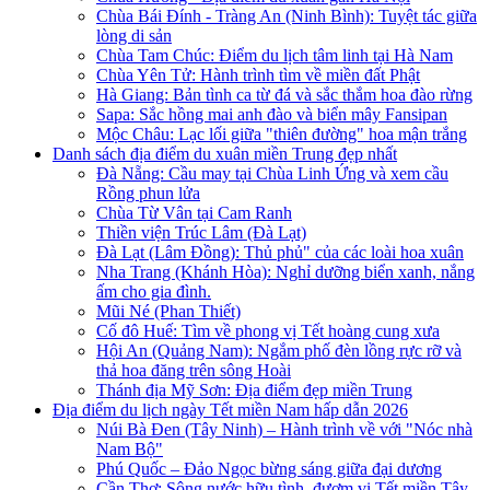
Chùa Bái Đính - Tràng An (Ninh Bình): Tuyệt tác giữa
lòng di sản
Chùa Tam Chúc: Điểm du lịch tâm linh tại Hà Nam
Chùa Yên Tử: Hành trình tìm về miền đất Phật
Hà Giang: Bản tình ca từ đá và sắc thắm hoa đào rừng
Sapa: Sắc hồng mai anh đào và biển mây Fansipan
Mộc Châu: Lạc lối giữa "thiên đường" hoa mận trắng
Danh sách địa điểm du xuân miền Trung đẹp nhất
Đà Nẵng: Cầu may tại Chùa Linh Ứng và xem cầu
Rồng phun lửa
Chùa Từ Vân tại Cam Ranh
Thiền viện Trúc Lâm (Đà Lạt)
Đà Lạt (Lâm Đồng): Thủ phủ" của các loài hoa xuân
Nha Trang (Khánh Hòa): Nghỉ dưỡng biển xanh, nắng
ấm cho gia đình.
Mũi Né (Phan Thiết)
Cố đô Huế: Tìm về phong vị Tết hoàng cung xưa
Hội An (Quảng Nam): Ngắm phố đèn lồng rực rỡ và
thả hoa đăng trên sông Hoài
Thánh địa Mỹ Sơn: Địa điểm đẹp miền Trung
Địa điểm du lịch ngày Tết miền Nam hấp dẫn 2026
Núi Bà Đen (Tây Ninh) – Hành trình về với "Nóc nhà
Nam Bộ"
Phú Quốc – Đảo Ngọc bừng sáng giữa đại dương
Cần Thơ: Sông nước hữu tình, đượm vị Tết miền Tây