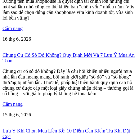
Xuống tiền mua shophouse là quyết định tài chính lớn nhưng chỉ
một sai lầm nhỏ cũng có thể khiến bạn “chôn vốn” nhiều năm. Vậy
làm sao để chọn đúng căn shophouse vừa kinh doanh tốt, vừa sinh
lời bền vững?
Cẩm nang
16 thg 6, 2026
Chung Cư Có Sổ Đỏ Không? Quy Định Mới Và 7 Lưu Ý Mua An
Toàn
Chung cư có sổ đỏ không? Đây là câu hỏi khiến nhiều người mua
nhà lần đầu hoang mang, bởi ranh giới giữa “sổ đỏ” và “sổ hồng”
thường bị nhầm lẫn. Thực tế, pháp luật hiện hành quy định căn hộ
chung cư được cấp một loại giấy chứng nhận riêng – thường gọi là
sổ hồng – với giá trị pháp lý không hề thua kém.
Cẩm nang
15 thg 6, 2026
Lưu Ý Khi Chọn Mua Liền Kề: 10 Điểm Cần Kiểm Tra Khi Đặt
Cọc