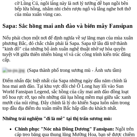
cờ Lũng Cú, ngôi làng này là nơi lý tưởng để bạn ngồi bên
bếp lửa hồng, nhâm nhi chén rượu ngô và lắng nghe hơi thở
của mùa xuân vùng cao.
Sapa: Sắc hồng mai anh đào và biển mây Fansipan
Nếu phải chọn một nơi để định nghĩa về sự lãng mạn của mùa xuân
phương Bắc, đó chắc chắn phải là Sapa. Sapa từ lâu đã trở thành
"kinh đô" của những bộ ảnh xuân nghệ thuật nhờ sự hòa quyện
tuyệt vời giữa thiên nhiên hùng vĩ và các công trình kiến trúc đẳng
cấp.
(Sapa thành phố trong sương mù - Ảnh sưu tầm)
Điểm nhấn đặc biệt nhất của Sapa những ngày đầu năm chính là
hoa mai anh đào. Tại khu vực đồi chè Ô Long hay lối vào Sun
World Fansipan Legend, sắc hồng của cây mai anh đào đồng loạt
trổ hoa rực rỡ, tạo nên những dải lụa hồng mềm mại giữa sắc xanh
mướt của núi rừng. Đây chính là lý do khiến Sapa luôn nằm trong
top đầu địa điểm du xuân miền Bắc hấp dẫn du khách nhất.
Những trải nghiệm "đi là mê" tại thị trấn sương mù:
Chinh phục "Nóc nhà Đông Dương" Fansipan:
Ngồi trên
cáp treo băng qua thung lũng Mường Hoa, bạn sẽ được chiêm