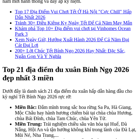
năm mới hanh thông và đầy ắp kỷ niệm.
Top 17 Địa Điểm Vui Chơi Tết Ở Hà Nội "Cực Chill" Hấp
Dẫn Nhất 2026
Tránh 30+ Điều Kiêng Kỵ Ngày Tết Để Cả Năm May Mắn
Khám phá Top 10+ Địa điểm vui chơi tại Vinhomes Ocean
Park 3
Xem Ngày Giờ, Hướng Xuất Hành 2026 Để Cả Năm Đại
Cát Đại Lợi
200+ Lời Chúc Tết Bính Ngọ 2026 Hay Nhất: Đặc Sắc,
Ngắn Gọn Và Ý Nghĩa
Top 21 địa điểm du xuân Bính Ngọ 2026
đẹp nhất 3 miền
Dưới đây là danh sách 21 địa điểm du xuân hấp dẫn hàng đầu cho
kỳ nghỉ Tết Bính Ngọ 2026 rực rỡ:
Miền Bắc:
Đắm mình trong sắc hoa rừng Sa Pa, Hà Giang,
Mộc Châu hay hành hương chiêm bái tại chùa chùa Hương,
chùa Bái Đính, chùa Tam Chúc, chùa Yên Tử.
Miền Trung:
Trải nghiệm chiều sâu văn hóa tại Huế, Đà
Nẵng, Hội An và tận hưởng không khí trong lành của Đà Lạt,
Mũi Né, Nha Trang,...