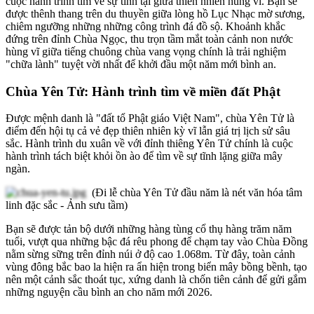
cuộc hành trình tìm về sự tĩnh tại giữa thiên nhiên hùng vĩ. Bạn sẽ
được thênh thang trên du thuyền giữa lòng hồ Lục Nhạc mờ sương,
chiêm ngưỡng những những công trình đá đồ sộ. Khoảnh khắc
đứng trên đỉnh Chùa Ngọc, thu trọn tầm mắt toàn cảnh non nước
hùng vĩ giữa tiếng chuông chùa vang vọng chính là trải nghiệm
"chữa lành" tuyệt vời nhất để khởi đầu một năm mới bình an.
Chùa Yên Tử: Hành trình tìm về miền đất Phật
Được mệnh danh là "đất tổ Phật giáo Việt Nam", chùa Yên Tử là
điểm đến hội tụ cả vẻ đẹp thiên nhiên kỳ vĩ lẫn giá trị lịch sử sâu
sắc. Hành trình du xuân về với đỉnh thiêng Yên Tử chính là cuộc
hành trình tách biệt khỏi ồn ào để tìm về sự tĩnh lặng giữa mây
ngàn.
(Đi lễ chùa Yên Tử đầu năm là nét văn hóa tâm
linh đặc sắc - Ảnh sưu tầm)
Bạn sẽ được tản bộ dưới những hàng tùng cổ thụ hàng trăm năm
tuổi, vượt qua những bậc đá rêu phong để chạm tay vào Chùa Đồng
nằm sừng sững trên đỉnh núi ở độ cao 1.068m. Từ đây, toàn cảnh
vùng đông bắc bao la hiện ra ẩn hiện trong biển mây bồng bềnh, tạo
nên một cảnh sắc thoát tục, xứng danh là chốn tiên cảnh để gửi gắm
những nguyện cầu bình an cho năm mới 2026.