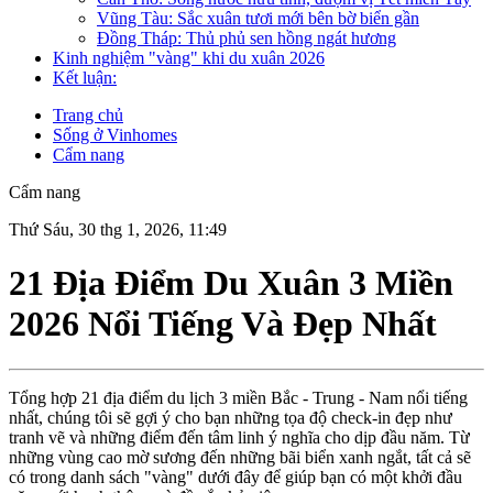
Vũng Tàu: Sắc xuân tươi mới bên bờ biển gần
Đồng Tháp: Thủ phủ sen hồng ngát hương
Kinh nghiệm "vàng" khi du xuân 2026
Kết luận:
Trang chủ
Sống ở Vinhomes
Cẩm nang
Cẩm nang
Thứ Sáu, 30 thg 1, 2026, 11:49
21 Địa Điểm Du Xuân 3 Miền
2026 Nổi Tiếng Và Đẹp Nhất
Tổng hợp 21 địa điểm du lịch 3 miền Bắc - Trung - Nam nổi tiếng
nhất, chúng tôi sẽ gợi ý cho bạn những tọa độ check-in đẹp như
tranh vẽ và những điểm đến tâm linh ý nghĩa cho dịp đầu năm. Từ
những vùng cao mờ sương đến những bãi biển xanh ngắt, tất cả sẽ
có trong danh sách "vàng" dưới đây để giúp bạn có một khởi đầu