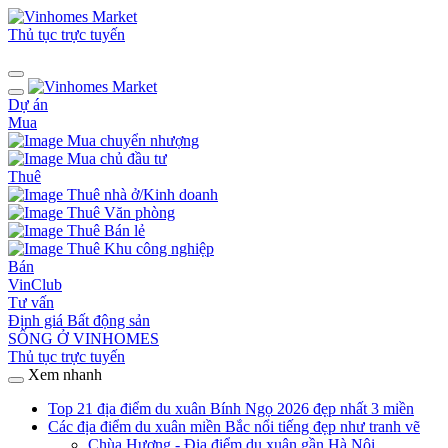
Thủ tục trực tuyến
Dự án
Mua
Mua chuyển nhượng
Mua chủ đầu tư
Thuê
Thuê nhà ở/Kinh doanh
Thuê Văn phòng
Thuê Bán lẻ
Thuê Khu công nghiệp
Bán
VinClub
Tư vấn
Định giá Bất động sản
SỐNG Ở VINHOMES
Thủ tục trực tuyến
Xem nhanh
Top 21 địa điểm du xuân Bính Ngọ 2026 đẹp nhất 3 miền
Các địa điểm du xuân miền Bắc nổi tiếng đẹp như tranh vẽ
Chùa Hương - Địa điểm du xuân gần Hà Nội