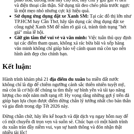
và điện thoại cẩn thận. Sử dụng túi đeo chéo phía trước ngực
là một mẹo nhỏ nhưng cực kỳ hiệu quả.
Sử dụng ứng dụng đặt xe Xanh SM:
Tại các đô thị lớn như
TP.HCM hay Cần Thơ, hãy tận dụng các ứng dụng đặt xe
công nghệ Xanh SM để nắm rõ giá cả, tránh tình trạng "hét
giá" mùa lễ hội.
Giữ gìn tâm thế vui vẻ và văn minh:
Việc tuân thủ quy định
tại các điểm tham quan, không xả rác bừa bãi và xếp hàng
văn minh không chỉ giúp bảo vệ cảnh quan mà còn tạo nên
hình ảnh đẹp cho chính bạn.
Kết luận:
Hành trình khám phá 21
địa điểm du xuân
ba miền đất nước
không chỉ là dịp để chiêm ngưỡng cảnh sắc thiên nhiên tuyệt mỹ,
mà còn là cơ hội để chúng ta tìm thấy sự bình yên và tái tạo năng
lượng cho một năm mới rạng rỡ. Hy vọng rằng những gợi ý trên đã
giúp bạn lựa chọn được điểm dừng chân lý tưởng nhất cho bản thân
và gia đình trong dịp Tết 2026 này.
Đừng chần chừ, hãy lên kế hoạch và đặt dịch vụ ngay hôm nay để
có một chuyến đi trọn vẹn và suôn sẻ. Chúc bạn có một hành trình
du xuân tràn đầy niềm vui, vạn sự hanh thông và đón nhận thật
nhiều tài lộc!