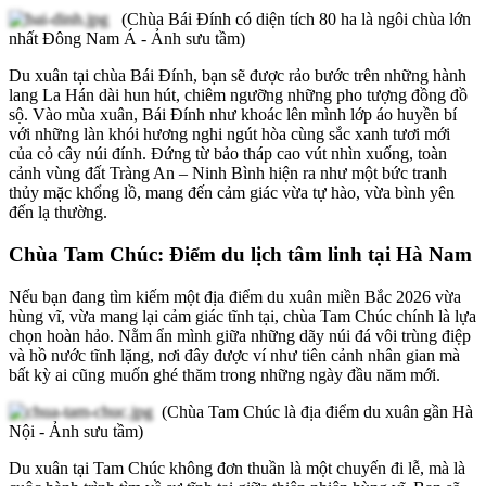
(Chùa Bái Đính có diện tích 80 ha là ngôi chùa lớn
nhất Đông Nam Á - Ảnh sưu tầm)
Du xuân tại chùa Bái Đính, bạn sẽ được rảo bước trên những hành
lang La Hán dài hun hút, chiêm ngưỡng những pho tượng đồng đồ
sộ. Vào mùa xuân, Bái Đính như khoác lên mình lớp áo huyền bí
với những làn khói hương nghi ngút hòa cùng sắc xanh tươi mới
của cỏ cây núi đính. Đứng từ bảo tháp cao vút nhìn xuống, toàn
cảnh vùng đất Tràng An – Ninh Bình hiện ra như một bức tranh
thủy mặc khổng lồ, mang đến cảm giác vừa tự hào, vừa bình yên
đến lạ thường.
Chùa Tam Chúc: Điểm du lịch tâm linh tại Hà Nam
Nếu bạn đang tìm kiếm một địa điểm du xuân miền Bắc 2026 vừa
hùng vĩ, vừa mang lại cảm giác tĩnh tại, chùa Tam Chúc chính là lựa
chọn hoàn hảo. Nằm ẩn mình giữa những dãy núi đá vôi trùng điệp
và hồ nước tĩnh lặng, nơi đây được ví như tiên cảnh nhân gian mà
bất kỳ ai cũng muốn ghé thăm trong những ngày đầu năm mới.
(Chùa Tam Chúc là địa điểm du xuân gần Hà
Nội - Ảnh sưu tầm)
Du xuân tại Tam Chúc không đơn thuần là một chuyến đi lễ, mà là