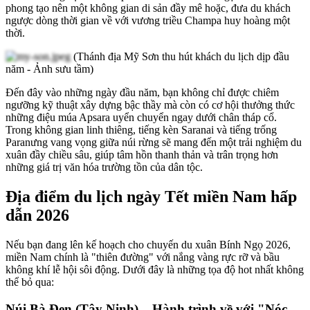
phong tạo nên một không gian di sản đầy mê hoặc, đưa du khách
ngược dòng thời gian về với vương triều Champa huy hoàng một
thời.
(Thánh địa Mỹ Sơn thu hút khách du lịch dịp đầu
năm - Ảnh sưu tầm)
Đến đây vào những ngày đầu năm, bạn không chỉ được chiêm
ngưỡng kỹ thuật xây dựng bậc thầy mà còn có cơ hội thưởng thức
những điệu múa Apsara uyển chuyển ngay dưới chân tháp cổ.
Trong không gian linh thiêng, tiếng kèn Saranai và tiếng trống
Paranưng vang vọng giữa núi rừng sẽ mang đến một trải nghiệm du
xuân đầy chiều sâu, giúp tâm hồn thanh thản và trân trọng hơn
những giá trị văn hóa trường tồn của dân tộc.
Địa điểm du lịch ngày Tết miền Nam hấp
dẫn 2026
Nếu bạn đang lên kế hoạch cho chuyến du xuân Bính Ngọ 2026,
miền Nam chính là "thiên đường" với nắng vàng rực rỡ và bầu
không khí lễ hội sôi động. Dưới đây là những tọa độ hot nhất không
thể bỏ qua:
Núi Bà Đen (Tây Ninh) – Hành trình về với "Nóc