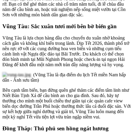
rỡ. Bạn có thể ghé thăm các nhà cổ trăm năm tuổi, đi lễ chùa đầu
năm để cầu bình an, hoặc trải nghiệm nếp sống miệt vườn tại Cồn
Sơn với những món bánh dân gian đặc sắc.
Vũng Tàu: Sắc xuân tươi mới bên bờ biển gần
Vũng Tàu là lựa chọn hàng đầu cho chuyến du xuân nhờ khoảng
cách gần và không khí biển trong lành. Dịp Tết 2026, thành phố trở
nên rực rỡ với các cung đường hoa ven biển và những cụm tiểu
cảnh linh vật Ngựa độc đáo tại Bãi Trước. Du khách có thể chọn
đón bình minh tại Mũi Nghinh Phong hoặc check-in tại ngọn Hải
Đăng để khởi đầu một năm mới tràn đầy năng lượng và hy vọng.
(Vũng Tàu là địa điểm du lịch Tết miền Nam hấp
dẫn - Ảnh sưu tầm)
Bên cạnh tắm biển, bạn đừng quên ghé thăm các điểm tâm linh như
Niết Bàn Tịnh Xá để cầu bình an cho gia đình. Sau đó, hãy tự
thưởng cho mình một buổi chiều thư giãn tại các quán cafe view
biển dọc đường Trần Phú hoặc thưởng thức lẩu cá đuối đặc sản. Với
sự kết hợp giữa nghỉ dưỡng và giải trí, Vũng Tàu luôn mang đến
một kỳ nghỉ Tết vừa tiện lợi vừa tràn ngập niềm vui.
Đồng Tháp: Thủ phủ sen hồng ngát hương