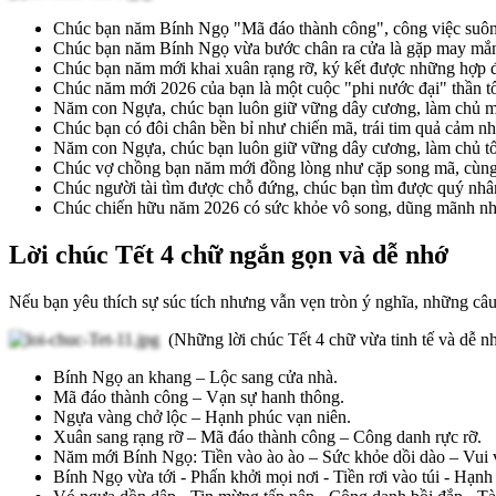
Chúc bạn năm Bính Ngọ "Mã đáo thành công", công việc suôn s
Chúc bạn năm Bính Ngọ vừa bước chân ra cửa là gặp may mắn, v
Chúc bạn năm mới khai xuân rạng rỡ, ký kết được những hợp đ
Chúc năm mới 2026 của bạn là một cuộc "phi nước đại" thần t
Năm con Ngựa, chúc bạn luôn giữ vững dây cương, làm chủ mọi
Chúc bạn có đôi chân bền bỉ như chiến mã, trái tim quả cảm nh
Năm con Ngựa, chúc bạn luôn giữ vững dây cương, làm chủ tốc
Chúc vợ chồng bạn năm mới đồng lòng như cặp song mã, cùng n
Chúc người tài tìm được chỗ đứng, chúc bạn tìm được quý nhân
Chúc chiến hữu năm 2026 có sức khỏe vô song, dũng mãnh như 
Lời chúc Tết 4 chữ ngắn gọn và dễ nhớ
Nếu bạn yêu thích sự súc tích nhưng vẫn vẹn tròn ý nghĩa, những câu
(Những lời chúc Tết 4 chữ vừa tinh tế và dễ n
Bính Ngọ an khang – Lộc sang cửa nhà.
Mã đáo thành công – Vạn sự hanh thông.
Ngựa vàng chở lộc – Hạnh phúc vạn niên.
Xuân sang rạng rỡ – Mã đáo thành công – Công danh rực rỡ.
Năm mới Bính Ngọ: Tiền vào ào ào – Sức khỏe dồi dào – Vui v
Bính Ngọ vừa tới - Phấn khởi mọi nơi - Tiền rơi vào túi - Hạnh