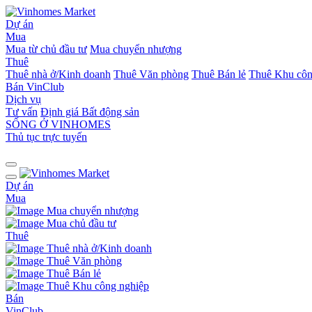
Dự án
Mua
Mua từ chủ đầu tư
Mua chuyển nhượng
Thuê
Thuê nhà ở/Kinh doanh
Thuê Văn phòng
Thuê Bán lẻ
Thuê Khu côn
Bán
VinClub
Dịch vụ
Tư vấn
Định giá Bất động sản
SỐNG Ở VINHOMES
Thủ tục trực tuyến
Dự án
Mua
Mua chuyển nhượng
Mua chủ đầu tư
Thuê
Thuê nhà ở/Kinh doanh
Thuê Văn phòng
Thuê Bán lẻ
Thuê Khu công nghiệp
Bán
VinClub