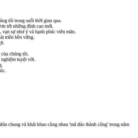
 tôi trong suốt thời gian qua.
ơn tới những đỉnh cao mới.
e, vạn sự như ý và hạnh phúc viên mãn.
át triển bền vững.
ợi.
của chúng tôi.
 nghiệm tuyệt vời.
g.
úc.
m nhìn chung và khát khao cùng nhau 'mã đáo thành công' trong năm