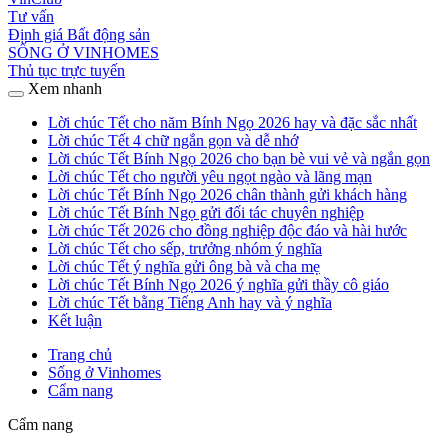
Tư vấn
Định giá Bất động sản
SỐNG Ở VINHOMES
Thủ tục trực tuyến
Xem nhanh
Lời chúc Tết cho năm Bính Ngọ 2026 hay và đặc sắc nhất
Lời chúc Tết 4 chữ ngắn gọn và dễ nhớ
Lời chúc Tết Bính Ngọ 2026 cho bạn bè vui vẻ và ngắn gọn
Lời chúc Tết cho người yêu ngọt ngào và lãng mạn
Lời chúc Tết Bính Ngọ 2026 chân thành gửi khách hàng
Lời chúc Tết Bính Ngọ gửi đối tác chuyên nghiệp
Lời chúc Tết 2026 cho đồng nghiệp độc đáo và hài hước
Lời chúc Tết cho sếp, trưởng nhóm ý nghĩa
Lời chúc Tết ý nghĩa gửi ông bà và cha mẹ
Lời chúc Tết Bính Ngọ 2026 ý nghĩa gửi thầy cô giáo
Lời chúc Tết bằng Tiếng Anh hay và ý nghĩa
Kết luận
Trang chủ
Sống ở Vinhomes
Cẩm nang
Cẩm nang