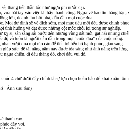
ẻ, thăng tiến thần tốc như ngựa phi nước đại.
ừa bắt tay vào việc là thấy thành công. Ngựa về báo tin thắng trận, 
ồng lớn, doanh thu bứt phá, dẫn đầu mọi cuộc đua.
ốc. Mọi dự định sẽ về đích sớm, mọi mục tiêu mới đều được chinh phục
 tình huống và đạt được những cột mốc chói lọi trong sự nghiệp.
ư kỵ sĩ, sẵn sàng sải bước đến những vùng đất mới, gặt hái những chiế
 độ và luôn là người dẫn đầu trong mọi "cuộc đua" của cuộc sống.
hau vượt qua mọi rào cản để tiến tới bến bờ hạnh phúc, giàu sang.
 giúp sức, để tài năng năm nay được tỏa sáng như ánh nắng trên lưng
ngựa chiến, đi đâu thắng đó, chơi đâu vui đó.
 chúc 4 chữ dưới đây chính là sự lựa chọn hoàn hảo để khai xuân rộn 
hớ - Ảnh sưu tầm)
ẻ thanh cao.
 phúc đầy vơi.