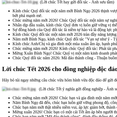
(Lời chúc Tết hay gửi đối tác - Ảnh sưu tầm)
Kính chúc Quý đối tác một năm mới Bính Ngọ 2026 thịnh vượng
bứt phá mạnh mẽ.
Chúc mừng năm mới 2026! Chúc Quý đối tác một năm sự nghiệp
Nhân dịp đầu xuân, kính chúc Quý đơn vị luôn giữ vững vị th
Sự đồng hành của Quý đối tác là niềm tự hào và là động lực ph
Kính chúc Quý đối tác một năm mới 2026 tràn đầy năng lượng 
Năm mới Bính Ngọ, kính chúc Quý đối tác "Vạn sự như ý - Tỷ sự
Kính chúc Anh/Chị và gia đình một mùa xuân ấm áp, hạnh phú
Chúc mừng năm mới 2026! Kính chúc Quý đối tác: Phát tài phá
Mừng Xuân Bính Ngọ! Chúc Quý vị một năm kinh doanh phát đạ
Chúc Quý đối tác năm 2026: Mã đáo thành công - Thuận buồm 
Lời chúc Tết 2026 cho đồng nghiệp độc đáo
Hãy bỏ túi ngay những câu chúc vừa hóm hỉnh vừa độc đáo để gửi đến
(Lời chúc Tết ý nghĩa gửi đồng nghiệp - Ảnh 
Chúc mừng năm mới 2026! Chúc bạn và gia đình một năm mới 
Năm Bính Ngọ đã đến, chúc bạn luôn giữ vững phong độ, công v
Chúc bạn năm mới thật nhiều niềm vui, áp lực giảm bớt, thành 
Mừng xuân 2026! Chúc bạn có một cái Tết ấm áp bên người thâ
Chúc bạn năm mới "Mã đáo thành công", đánh đâu thắng đó, d