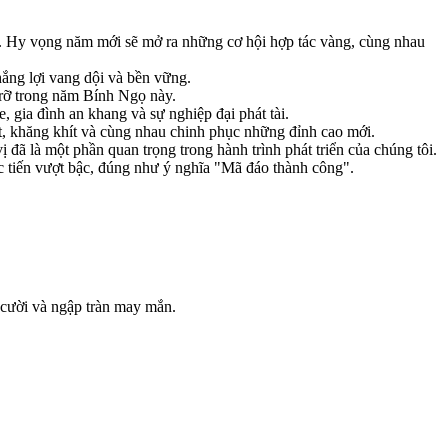
i. Hy vọng năm mới sẽ mở ra những cơ hội hợp tác vàng, cùng nhau
ng lợi vang dội và bền vững.
 rỡ trong năm Bính Ngọ này.
 gia đình an khang và sự nghiệp đại phát tài.
t, khăng khít và cùng nhau chinh phục những đỉnh cao mới.
ã là một phần quan trọng trong hành trình phát triển của chúng tôi.
tiến vượt bậc, đúng như ý nghĩa "Mã đáo thành công".
 cười và ngập tràn may mắn.