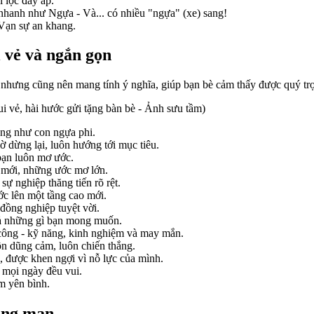
 lộc đầy ắp.
anh như Ngựa - Và... có nhiều "ngựa" (xe) sang!
 Vạn sự an khang.
 vẻ và ngắn gọn
n nhưng cũng nên mang tính ý nghĩa, giúp bạn bè cảm thấy được quý tr
ui vẻ, hài hước gửi tặng bàn bè - Ảnh sưu tầm)
ng như con ngựa phi.
 dừng lại, luôn hướng tới mục tiêu.
bạn luôn mơ ước.
mới, những ước mơ lớn.
ự nghiệp thăng tiến rõ rệt.
ớc lên một tầng cao mới.
đồng nghiệp tuyệt vời.
cả những gì bạn mong muốn.
 công - kỹ năng, kinh nghiệm và may mắn.
ôn dũng cảm, luôn chiến thắng.
được khen ngợi vì nỗ lực của mình.
 mọi ngày đều vui.
im yên bình.
lãng mạn