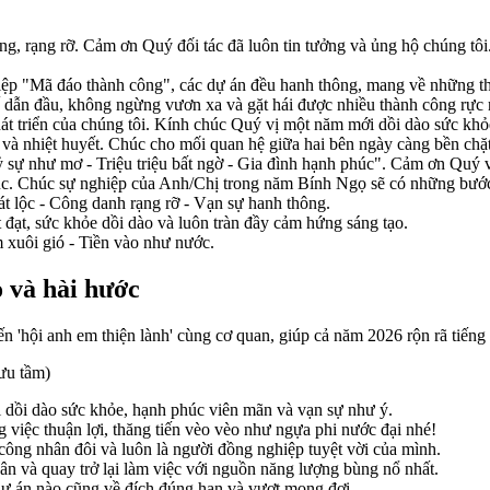
, rạng rỡ. Cảm ơn Quý đối tác đã luôn tin tưởng và ủng hộ chúng tô
 "Mã đáo thành công", các dự án đều hanh thông, mang về những thắ
ế dẫn đầu, không ngừng vươn xa và gặt hái được nhiều thành công rực
át triển của chúng tôi. Kính chúc Quý vị một năm mới dồi dào sức khỏe,
và nhiệt huyết. Chúc cho mối quan hệ giữa hai bên ngày càng bền chặ
 như mơ - Triệu triệu bất ngờ - Gia đình hạnh phúc". Cảm ơn Quý vị đ
c. Chúc sự nghiệp của Anh/Chị trong năm Bính Ngọ sẽ có những bước 
t lộc - Công danh rạng rỡ - Vạn sự hanh thông.
t, sức khỏe dồi dào và luôn tràn đầy cảm hứng sáng tạo.
xuôi gió - Tiền vào như nước.
 và hài hước
 'hội anh em thiện lành' cùng cơ quan, giúp cả năm 2026 rộn rã tiếng
sưu tầm)
dồi dào sức khỏe, hạnh phúc viên mãn và vạn sự như ý.
iệc thuận lợi, thăng tiến vèo vèo như ngựa phi nước đại nhé!
công nhân đôi và luôn là người đồng nghiệp tuyệt vời của mình.
n và quay trở lại làm việc với nguồn năng lượng bùng nổ nhất.
ự án nào cũng về đích đúng hạn và vượt mong đợi.