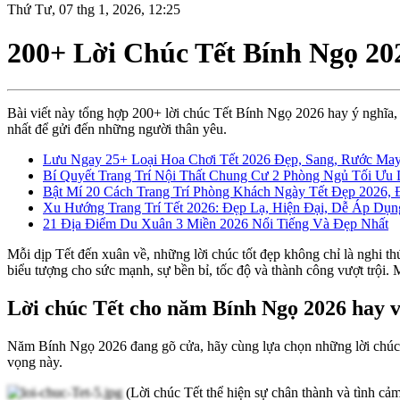
Thứ Tư, 07 thg 1, 2026, 12:25
200+ Lời Chúc Tết Bính Ngọ 20
Bài viết này tổng hợp 200+ lời chúc Tết Bính Ngọ 2026 hay ý nghĩa,
nhất để gửi đến những người thân yêu.
Lưu Ngay 25+ Loại Hoa Chơi Tết 2026 Đẹp, Sang, Rước M
Bí Quyết Trang Trí Nội Thất Chung Cư 2 Phòng Ngủ Tối Ưu
Bật Mí 20 Cách Trang Trí Phòng Khách Ngày Tết Đẹp 2026,
Xu Hướng Trang Trí Tết 2026: Đẹp Lạ, Hiện Đại, Dễ Áp Dụ
21 Địa Điểm Du Xuân 3 Miền 2026 Nổi Tiếng Và Đẹp Nhất
Mỗi dịp Tết đến xuân về, những lời chúc tốt đẹp không chỉ là nghi
biểu tượng cho sức mạnh, sự bền bỉ, tốc độ và thành công vượt trội.
Lời chúc Tết cho năm Bính Ngọ 2026 hay v
Năm Bính Ngọ 2026 đang gõ cửa, hãy cùng lựa chọn những lời chúc Tế
vọng này.
(Lời chúc Tết thể hiện sự chân thành và tình cả