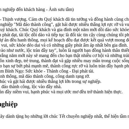
n nghiệp đến khách hàng - Ảnh sưu tầm)
hịnh vượng. Cảm ơn Quý khách đã tin tưởng và đồng hành cùng chúng
iệp "Mã đáo thành công", gặt hái được nhiều thắng lợi rực rỡ và vư
ới Quý khách. Chúc Quý khách và gia đình một năm mới dồi dào sức khỏ
át đạt, tài lộc dồi dào và tiếp tục là đối tác tin cậy cùng chúng tôi ph
ự án đều hanh thông, mọi kế hoạch đều đạt được kết quả vượt mong đ
ui, sức khỏe dẻo dai và có những giây phút ấm áp nhất bên gia đình.
hư nước, lộc tràn đầy tay", luôn là người bạn đồng hành thân thiết 
rằng năm mới này sẽ mang đến cho bạn thật nhiều cơ hội và những trải
 xinh đẹp, trẻ trung, thành đạt và gặp nhiều may mắn trong cuộc sốn
ạn sự bứt phá mạnh mẽ, thành công rực rỡ và luôn tràn đầy hạnh ph
Bính Ngọ: Sức khỏe - Thành công - Đại phát tài.
h thông, mã đáo thành công, công danh rạng rỡ.
 và gặt hái được nhiều thắng lợi lớn trong sự nghiệp.
đáo thành công, lộc vào đầy nhà.
đầy niềm vui, hạnh phúc và mọi ước mơ đều trở thành hiện thực.
nghiệp
 Hãy dành tặng họ những lời chúc Tết chuyên nghiệp nhất, thể hiện tầ