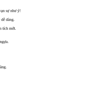
vạn sự như ý!
 dễ dàng.
n tích mới.
 ngựa.
ràng.