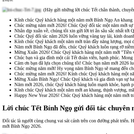
(Hãy gửi những lời chúc Tết chân thành, chuyê
Kính chúc Quý khách hàng một năm mới Bính Ngọ An khang - T
Chúc mừng năm mới 2026! Chúc Quý đối tác một năm mới sự ngh
Nhân dịp xuân về, chúng tôi xin gửi lời tri ân sâu sắc nhất t
Chúc Quý đối tác năm 2026 luôn vững vàng tay lái, kinh doanh ph
Kính chúc Quý khách một năm mới tràn đầy năng lượng, mọi d
Năm mới Bính Ngọ đã đến, chúc Quý khách luôn rạng rỡ niềm v
Mừng Xuân 2026! Chúc Quý khách hàng một năm mới "Tiền vào n
Chúc bạn và gia đình một cái Tết đoàn viên, hạnh phúc. Mong 
Cảm ơn bạn đã lựa chọn chúng tôi! Chúc bạn năm mới 2026 luôn
Chúc mừng năm mới! Hy vọng năm Bính Ngọ sẽ mang đến cho b
Chúc mừng năm mới 2026! Kính chúc Quý khách hàng một năm 
Mừng Xuân Bính Ngọ! Chúc Quý khách và gia đình vạn sự han
Năm mới 2026, chúc Quý khách hàng luôn mạnh khỏe, hạnh phúc
Kính chúc Quý khách một năm mới an khang, thịnh vượng, mã 
Happy New Year 2026! Chúc Quý khách hàng một năm mới tràn 
Lời chúc Tết Bính Ngọ gửi đối tác chuyên 
Đối tác là người cùng chung vai sát cánh trên con đường phát triển.
mới Bính Ngọ 2026.