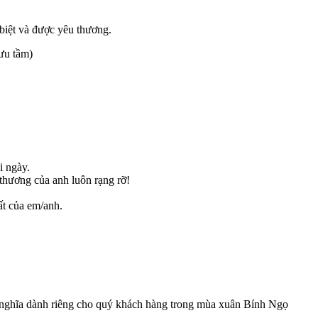
 biệt và được yêu thương.
ưu tầm)
i ngày.
thương của anh luôn rạng rỡ!
ất của em/anh.
p ý nghĩa dành riêng cho quý khách hàng trong mùa xuân Bính Ngọ