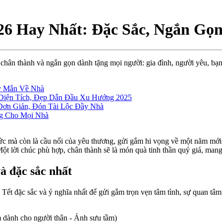
26 Hay Nhất: Đặc Sắc, Ngắn Gọ
 chân thành và ngắn gọn dành tặng mọi người: gia đình, người yêu, bạ
ay Mắn Về Nhà
 Diện Tích, Đẹp Dẫn Đầu Xu Hướng 2025
 Đơn Giản, Đón Tài Lộc Đầy Nhà
ng Cho Mọi Nhà
 thức mà còn là cầu nối của yêu thương, gửi gắm hi vọng về một năm m
 Một lời chúc phù hợp, chân thành sẽ là món quà tinh thần quý giá, ma
à đặc sắc nhất
t đặc sắc và ý nghĩa nhất để gửi gắm trọn vẹn tâm tình, sự quan tâm 
m dành cho người thân - Ảnh sưu tầm)