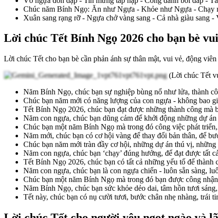
Vó ngựa dồn dập - Tin mừng tấp nập - Công danh bồi đắp - Tài
Chúc năm Bính Ngọ: Ăn như Ngựa - Khỏe như Ngựa - Chạy nh
Xuân sang rạng rỡ - Ngựa chở vàng sang - Cả nhà giàu sang -
Lời chúc Tết Bính Ngọ 2026 cho bạn bè vui
Lời chúc Tết cho bạn bè cần phản ánh sự thân mật, vui vẻ, động viê
(Lời chúc Tết v
Năm Bính Ngọ, chúc bạn sự nghiệp bùng nổ như lửa, thành cô
Chúc bạn năm mới có năng lượng của con ngựa - không bao giờ
Tết Bính Ngọ 2026, chúc bạn đạt được những thành công mà 
Năm con ngựa, chúc bạn dũng cảm để khởi động những dự án 
Chúc bạn một năm Bính Ngọ mà trong đó công việc phát triển, s
Năm mới, chúc bạn có cơ hội vàng để thay đổi bản thân, để bư
Chúc bạn năm mới tràn đầy cơ hội, những dự án thú vị, những 
Năm con ngựa, chúc bạn ‘chạy’ đúng hướng, để đạt được tất 
Tết Bính Ngọ 2026, chúc bạn có tất cả những yếu tố để thành
Năm con ngựa, chúc bạn là con ngựa chiến - luôn sẵn sàng, lu
Chúc bạn một năm Bính Ngọ mà trong đó bạn được công nhận, 
Năm Bính Ngọ, chúc bạn sức khỏe dẻo dai, tâm hồn tươi sáng,
Tết này, chúc bạn có nụ cười tươi, bước chân nhẹ nhàng, trái t
Lời chúc Tết cho người yêu ngọt ngào và 