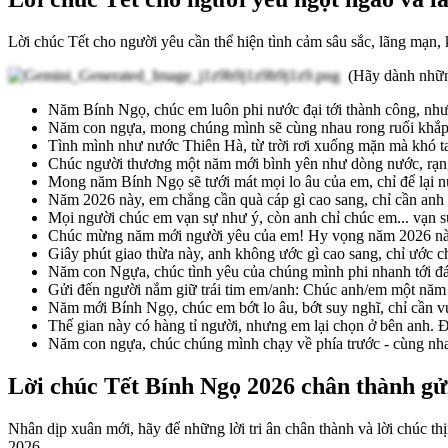
Lời chúc Tết cho người yêu cần thể hiện tình cảm sâu sắc, lãng mạn,
(Hãy dành những
Năm Bính Ngọ, chúc em luôn phi nước đại tới thành công, nhưn
Năm con ngựa, mong chúng mình sẽ cùng nhau rong ruổi khắp t
Tình mình như nước Thiên Hà, từ trời rơi xuống mặn mà khó 
Chúc người thương một năm mới bình yên như dòng nước, rạng
Mong năm Bính Ngọ sẽ tưới mát mọi lo âu của em, chỉ để lại n
Năm 2026 này, em chẳng cần quà cáp gì cao sang, chỉ cần anh là
Mọi người chúc em vạn sự như ý, còn anh chỉ chúc em... vạn s
Chúc mừng năm mới người yêu của em! Hy vọng năm 2026 này, 
Giây phút giao thừa này, anh không ước gì cao sang, chỉ ước 
Năm con Ngựa, chúc tình yêu của chúng mình phi nhanh tới đá
Gửi đến người nắm giữ trái tim em/anh: Chúc anh/em một năm 
Năm mới Bính Ngọ, chúc em bớt lo âu, bớt suy nghĩ, chỉ cần vui
Thế gian này có hàng tỉ người, nhưng em lại chọn ở bên anh. 
Năm con ngựa, chúc chúng mình chạy về phía trước - cùng nhau
Lời chúc Tết Bính Ngọ 2026 chân thành g
Nhân dịp xuân mới, hãy để những lời tri ân chân thành và lời chúc t
2026.