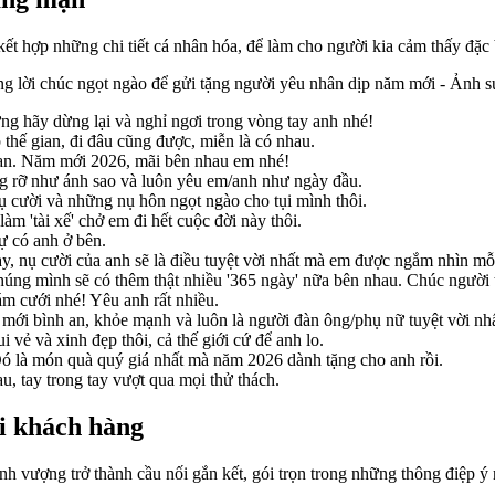
 kết hợp những chi tiết cá nhân hóa, để làm cho người kia cảm thấy đặc
 lời chúc ngọt ngào để gửi tặng người yêu nhân dịp năm mới - Ảnh s
g hãy dừng lại và nghỉ ngơi trong vòng tay anh nhé!
hế gian, đi đâu cũng được, miễn là có nhau.
tan. Năm mới 2026, mãi bên nhau em nhé!
 rỡ như ánh sao và luôn yêu em/anh như ngày đầu.
ụ cười và những nụ hôn ngọt ngào cho tụi mình thôi.
m 'tài xế' chở em đi hết cuộc đời này thôi.
ự có anh ở bên.
nụ cười của anh sẽ là điều tuyệt vời nhất mà em được ngắm nhìn mỗ
chúng mình sẽ có thêm thật nhiều '365 ngày' nữa bên nhau. Chúc người 
m cưới nhé! Yêu anh rất nhiều.
mới bình an, khỏe mạnh và luôn là người đàn ông/phụ nữ tuyệt vời nh
 vẻ và xinh đẹp thôi, cả thế giới cứ để anh lo.
Đó là món quà quý giá nhất mà năm 2026 dành tặng cho anh rồi.
, tay trong tay vượt qua mọi thử thách.
ửi khách hàng
hịnh vượng trở thành cầu nối gắn kết, gói trọn trong những thông điệ