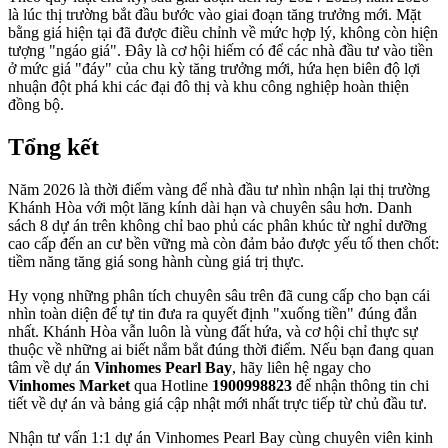
là lúc thị trường bắt đầu bước vào giai đoạn tăng trưởng mới. Mặt
bằng giá hiện tại đã được điều chỉnh về mức hợp lý, không còn hiện
tượng "ngáo giá". Đây là cơ hội hiếm có để các nhà đầu tư vào tiền
ở mức giá "đáy" của chu kỳ tăng trưởng mới, hứa hẹn biên độ lợi
nhuận đột phá khi các đại đô thị và khu công nghiệp hoàn thiện
đồng bộ.
Tổng kết
Năm 2026 là thời điểm vàng để nhà đầu tư nhìn nhận lại thị trường
Khánh Hòa với một lăng kính dài hạn và chuyên sâu hơn. Danh
sách 8 dự án trên không chỉ bao phủ các phân khúc từ nghỉ dưỡng
cao cấp đến an cư bền vững mà còn đảm bảo được yếu tố then chốt:
tiềm năng tăng giá song hành cùng giá trị thực.
Hy vọng những phân tích chuyên sâu trên đã cung cấp cho bạn cái
nhìn toàn diện để tự tin đưa ra quyết định "xuống tiền" đúng đắn
nhất. Khánh Hòa vẫn luôn là vùng đất hứa, và cơ hội chỉ thực sự
thuộc về những ai biết nắm bắt đúng thời điểm. Nếu bạn đang quan
tâm về dự án
Vinhomes Pearl Bay
, hãy liên hệ ngay cho
Vinhomes Market
qua Hotline
1900998823
để nhận thông tin chi
tiết về dự án và bảng giá cập nhật mới nhất trực tiếp từ chủ đầu tư.
Nhận tư vấn 1:1 dự án Vinhomes Pearl Bay cùng chuyên viên kinh