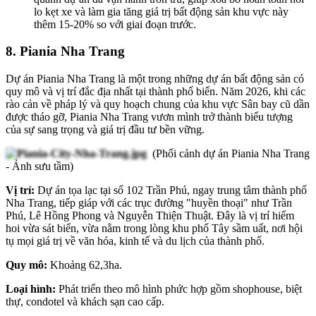
lo kẹt xe và làm gia tăng giá trị bất động sản khu vực này
thêm 15-20% so với giai đoạn trước.
8.
Piania Nha Trang
Dự án Piania Nha Trang là một trong những dự án bất động sản có
quy mô và vị trí đắc địa nhất tại thành phố biển. Năm 2026, khi các
rào cản về pháp lý và quy hoạch chung của khu vực Sân bay cũ dần
được tháo gỡ, Piania Nha Trang vươn mình trở thành biểu tượng
của sự sang trọng và giá trị đầu tư bền vững.
(Phối cảnh dự án Piania Nha Trang
- Ảnh sưu tầm)
Vị trí:
Dự án tọa lạc tại số 102 Trần Phú, ngay trung tâm thành phố
Nha Trang, tiếp giáp với các trục đường "huyền thoại" như Trần
Phú, Lê Hồng Phong và Nguyễn Thiện Thuật. Đây là vị trí hiếm
hoi vừa sát biển, vừa nằm trong lòng khu phố Tây sầm uất, nơi hội
tụ mọi giá trị về văn hóa, kinh tế và du lịch của thành phố.
Quy mô:
Khoảng 62,3ha.
Loại hình:
Phát triển theo mô hình phức hợp gồm shophouse, biệt
thự, condotel và khách sạn cao cấp.