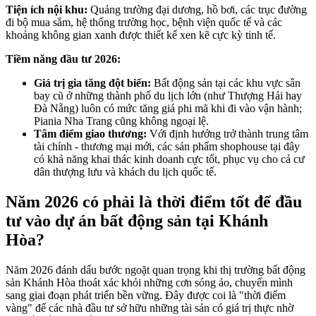
Tiện ích nội khu:
Quảng trường đại dương, hồ bơi, các trục đường
đi bộ mua sắm, hệ thống trường học, bệnh viện quốc tế và các
khoảng không gian xanh được thiết kế xen kẽ cực kỳ tinh tế.
Tiềm năng đầu tư 2026:
Giá trị gia tăng đột biến:
Bất động sản tại các khu vực sân
bay cũ ở những thành phố du lịch lớn (như Thượng Hải hay
Đà Nẵng) luôn có mức tăng giá phi mã khi đi vào vận hành;
Piania Nha Trang cũng không ngoại lệ.
Tâm điểm giao thương:
Với định hướng trở thành trung tâm
tài chính - thương mại mới, các sản phẩm shophouse tại đây
có khả năng khai thác kinh doanh cực tốt, phục vụ cho cả cư
dân thượng lưu và khách du lịch quốc tế.
Năm 2026 có phải là thời điểm tốt để đầu
tư vào dự án bất động sản tại Khánh
Hòa?
Năm 2026 đánh dấu bước ngoặt quan trọng khi thị trường bất động
sản Khánh Hòa thoát xác khỏi những cơn sóng ảo, chuyển mình
sang giai đoạn phát triển bền vững. Đây được coi là "thời điểm
vàng" để các nhà đầu tư sở hữu những tài sản có giá trị thực nhờ