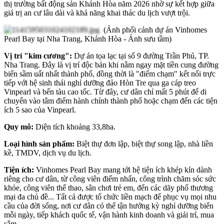
thị trường bất động sản Khánh Hòa năm 2026 nhờ sự kết hợp giữa
giá trị an cư lâu dài và khả năng khai thác du lịch vượt trội.
(Ảnh phối cảnh dự án Vinhomes
Pearl Bay tại Nha Trang, Khánh Hòa - Ảnh sưu tầm)
Vị trí "kim cương":
Dự án tọa lạc tại số 9 đường Trần Phú, TP.
Nha Trang. Đây là vị trí độc bản khi nằm ngay mặt tiền cung đường
biển sầm uất nhất thành phố, đồng thời là "điểm chạm" kết nối trực
tiếp với hệ sinh thái nghỉ dưỡng đảo Hòn Tre qua ga cáp treo
Vinpearl và bến tàu cao tốc. Từ đây, cư dân chỉ mất 5 phút để di
chuyển vào tâm điểm hành chính thành phố hoặc chạm đến các tiện
ích 5 sao của Vinpearl.
Quy mô:
Diện tích khoảng 33,8ha.
Loại hình sản phẩm:
Biệt thự đơn lập, biệt thự song lập, nhà liền
kề, TMDV, dịch vụ du lịch.
Tiện ích:
Vinhomes Pearl Bay mang tới hệ tiện ích khép kín dành
riêng cho cư dân, từ công viên điểm nhấn, công trình chăm sóc sức
khỏe, công viên thể thao, sân chơi trẻ em, đến các dãy phố thương
mại đa chủ đề... Tất cả được tổ chức liền mạch để phục vụ mọi nhu
cầu của đời sống, nơi cư dân có thể tận hưởng kỳ nghỉ dưỡng biển
mỗi ngày, tiếp khách quốc tế, vận hành kinh doanh và giải trí, mua
sắm...