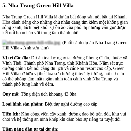
5. Nha Trang Green Hill Villa
Nha Trang Green Hill Villa là dự án bất động sản nổi bật tại Khánh
Hòa dành riêng cho những chủ nhân đang tìm kiếm một không gian
sống xanh, tách biệt khỏi sự ồn ào của phố thị nhưng vẫn giữ được
kết nối hoàn hảo với trung tâm thành phố.
(Phối cảnh dự án Nha Trang Green
Hill Villa - Ảnh sưu tầm)
Vị trí đắc địa:
Dự án tọa lạc ngay tại đường Phong Châu, thuộc xã
Vĩnh Thái, Thành phố Nha Trang, tỉnh Khánh Hòa. Nằm sát trục
đường chính kết nối cảng du lịch và các khu resort cao cấp, Green
Hill Villa sở hữu vị thế "tọa sơn hướng thủy" lý tưởng, nơi cư dân
có thể phóng tầm mắt ngắm nhìn toàn cảnh vịnh Nha Trang và
thành phố lung linh về đêm.
Quy mô:
Tổng diện tích khoảng 43,8ha.
Loại hình sản phẩm:
Biệt thự nghỉ dưỡng cao cấp.
Tiện ích:
Khu công viên cây xanh, đường dạo bộ trên đồi, khu vui
chơi và hệ thống an ninh khép kín đảm bảo sự riêng tư tuyệt đối.
Tiềm năng đầu tư tại dự án: