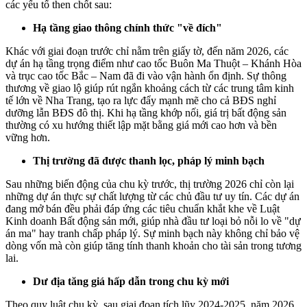
các yếu tố then chốt sau:
Hạ tầng giao thông chính thức "về đích"
Khác với giai đoạn trước chỉ nằm trên giấy tờ, đến năm 2026, các
dự án hạ tầng trọng điểm như cao tốc Buôn Ma Thuột – Khánh Hòa
và trục cao tốc Bắc – Nam đã đi vào vận hành ổn định. Sự thông
thương về giao lộ giúp rút ngắn khoảng cách từ các trung tâm kinh
tế lớn về Nha Trang, tạo ra lực đẩy mạnh mẽ cho cả BĐS nghỉ
dưỡng lẫn BĐS đô thị. Khi hạ tầng khớp nối, giá trị bất động sản
thường có xu hướng thiết lập mặt bằng giá mới cao hơn và bền
vững hơn.
Thị trường đã được thanh lọc, pháp lý minh bạch
Sau những biến động của chu kỳ trước, thị trường 2026 chỉ còn lại
những dự án thực sự chất lượng từ các chủ đầu tư uy tín. Các dự án
đang mở bán đều phải đáp ứng các tiêu chuẩn khắt khe về Luật
Kinh doanh Bất động sản mới, giúp nhà đầu tư loại bỏ nỗi lo về "dự
án ma" hay tranh chấp pháp lý. Sự minh bạch này không chỉ bảo vệ
dòng vốn mà còn giúp tăng tính thanh khoản cho tài sản trong tương
lai.
Dư địa tăng giá hấp dẫn trong chu kỳ mới
Theo quy luật chu kỳ, sau giai đoạn tích lũy 2024-2025, năm 2026