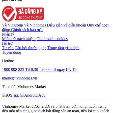
Về Vingroup
Về Vinhomes
Điều kiện và điều khoản
Quy chế hoạt
động
Chính sách bảo mật
Pháp lý
Miễn trừ trách nhiệm
Chính sách cookies
Hỗ trợ
Tư vấn
Câu hỏi thường gặp
Trung tâm giao dịch
Tuyển dụng
Hotline
1900 998 823
Từ 8:30 - 20:00 trừ ngày Lễ, Tết
market@vinhomes.vn
Theo dõi Vinhomes Market
Vinhomes Market được ra đời và phát triển với mong muốn mang
đến một nền tảng giao dịch bất động sản an toàn, tiện lợi cho khách