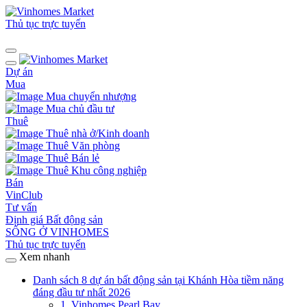
Thủ tục trực tuyến
Dự án
Mua
Mua chuyển nhượng
Mua chủ đầu tư
Thuê
Thuê nhà ở/Kinh doanh
Thuê Văn phòng
Thuê Bán lẻ
Thuê Khu công nghiệp
Bán
VinClub
Tư vấn
Định giá Bất động sản
SỐNG Ở VINHOMES
Thủ tục trực tuyến
Xem nhanh
Danh sách 8 dự án bất động sản tại Khánh Hòa tiềm năng
đáng đầu tư nhất 2026
1. Vinhomes Pearl Bay