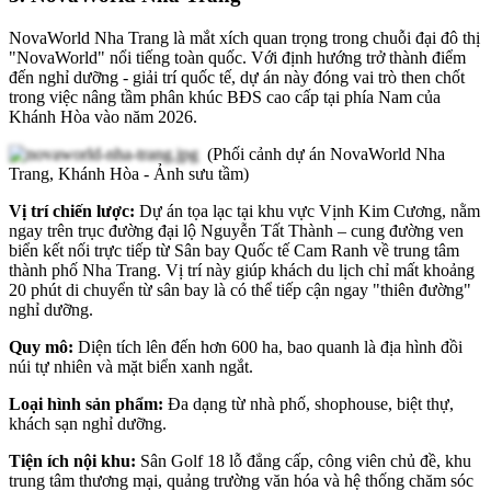
NovaWorld Nha Trang là mắt xích quan trọng trong chuỗi đại đô thị
"NovaWorld" nổi tiếng toàn quốc. Với định hướng trở thành điểm
đến nghỉ dưỡng - giải trí quốc tế, dự án này đóng vai trò then chốt
trong việc nâng tầm phân khúc BĐS cao cấp tại phía Nam của
Khánh Hòa vào năm 2026.
(Phối cảnh dự án NovaWorld Nha
Trang, Khánh Hòa - Ảnh sưu tầm)
Vị trí chiến lược:
Dự án tọa lạc tại khu vực Vịnh Kim Cương, nằm
ngay trên trục đường đại lộ Nguyễn Tất Thành – cung đường ven
biển kết nối trực tiếp từ Sân bay Quốc tế Cam Ranh về trung tâm
thành phố Nha Trang. Vị trí này giúp khách du lịch chỉ mất khoảng
20 phút di chuyển từ sân bay là có thể tiếp cận ngay "thiên đường"
nghỉ dưỡng.
Quy mô:
Diện tích lên đến hơn 600 ha, bao quanh là địa hình đồi
núi tự nhiên và mặt biển xanh ngắt.
Loại hình sản phẩm:
Đa dạng từ nhà phố, shophouse, biệt thự,
khách sạn nghỉ dưỡng.
Tiện ích nội khu:
Sân Golf 18 lỗ đẳng cấp, công viên chủ đề, khu
trung tâm thương mại, quảng trường văn hóa và hệ thống chăm sóc