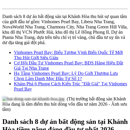
Danh sách 8 dự án bất động sản tại Khánh Hòa thu hút sự quan tâm
của giới đầu tư gồm: Vinhomes Pearl Bay, Libera Nha Trang,
NovaWorld Nha Trang, Charmora City, Nha Trang Green Hill Villa,
khu đô thị VCN Phước Hải, khu đô thị Lê Hồng Phong II, Dự án
Piania Nha Trang, dựa trên tiêu chí vị trí vàng, chủ đầu tư uy tín và
dư địa tăng giá đột phá.
Vinhomes Pearl Bay: Biểu Tượng Vịnh Biển Quốc Tế Mới
Thu Hút Giới Siêu Giàu
Cơ Hội Đầu Tư Vinhomes Pearl Bay: BĐS Hàng Hiệu Đắt
Giá Tại Nha Trang
Hạ Tầng Vinhomes Pearl Bay: Lý Do Giới Thượng Lưu
Chọn Làm Danh Mục Đầu Tư Số 1?
Khám Phá 6 Phong Cách Kiến Trúc "Đắt Giá" Tại Vinhomes
Pearl Bay
(Thị trường bất động sản Khánh
Hòa đang là tâm điểm thu hút dòng vốn đầu tư năm 2026 - Ảnh sưu
tầm)
Danh sách 8 dự án bất động sản tại Khánh
Hòa tiềm năng đáng đầu tư nhất 2026