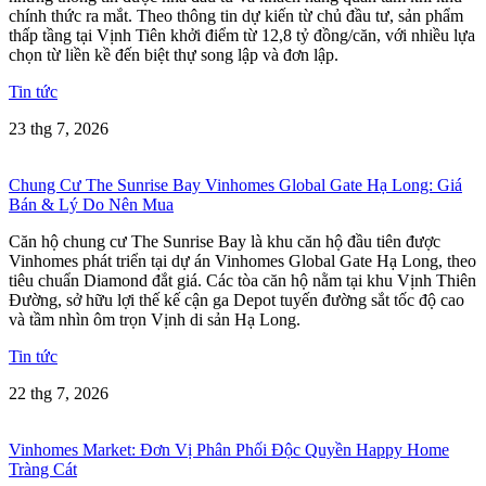
chính thức ra mắt. Theo thông tin dự kiến từ chủ đầu tư, sản phẩm
thấp tầng tại Vịnh Tiên khởi điểm từ 12,8 tỷ đồng/căn, với nhiều lựa
chọn từ liền kề đến biệt thự song lập và đơn lập.
Tin tức
23 thg 7, 2026
Chung Cư The Sunrise Bay Vinhomes Global Gate Hạ Long: Giá
Bán & Lý Do Nên Mua
Căn hộ chung cư The Sunrise Bay là khu căn hộ đầu tiên được
Vinhomes phát triển tại dự án Vinhomes Global Gate Hạ Long, theo
tiêu chuẩn Diamond đắt giá. Các tòa căn hộ nằm tại khu Vịnh Thiên
Đường, sở hữu lợi thế kế cận ga Depot tuyến đường sắt tốc độ cao
và tầm nhìn ôm trọn Vịnh di sản Hạ Long.
Tin tức
22 thg 7, 2026
Vinhomes Market: Đơn Vị Phân Phối Độc Quyền Happy Home
Tràng Cát