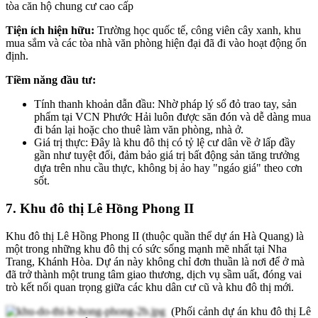
tòa căn hộ chung cư cao cấp
Tiện ích hiện hữu:
Trường học quốc tế, công viên cây xanh, khu
mua sắm và các tòa nhà văn phòng hiện đại đã đi vào hoạt động ổn
định.
Tiềm năng đầu tư:
Tính thanh khoản dẫn đầu: Nhờ pháp lý sổ đỏ trao tay, sản
phẩm tại VCN Phước Hải luôn được săn đón và dễ dàng mua
đi bán lại hoặc cho thuê làm văn phòng, nhà ở.
Giá trị thực: Đây là khu đô thị có tỷ lệ cư dân về ở lấp đầy
gần như tuyệt đối, đảm bảo giá trị bất động sản tăng trưởng
dựa trên nhu cầu thực, không bị ảo hay "ngáo giá" theo cơn
sốt.
7. Khu đô thị Lê Hồng Phong II
Khu đô thị Lê Hồng Phong II (thuộc quần thể dự án Hà Quang) là
một trong những khu đô thị có sức sống mạnh mẽ nhất tại Nha
Trang, Khánh Hòa. Dự án này không chỉ đơn thuần là nơi để ở mà
đã trở thành một trung tâm giao thương, dịch vụ sầm uất, đóng vai
trò kết nối quan trọng giữa các khu dân cư cũ và khu đô thị mới.
(Phối cảnh dự án khu đô thị Lê