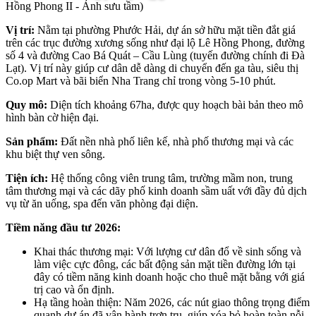
Hồng Phong II - Ảnh sưu tầm)
Vị trí:
Nằm tại phường Phước Hải, dự án sở hữu mặt tiền đắt giá
trên các trục đường xương sống như đại lộ Lê Hồng Phong, đường
số 4 và đường Cao Bá Quát – Cầu Lùng (tuyến đường chính đi Đà
Lạt). Vị trí này giúp cư dân dễ dàng di chuyển đến ga tàu, siêu thị
Co.op Mart và bãi biển Nha Trang chỉ trong vòng 5-10 phút.
Quy mô:
Diện tích khoảng 67ha, được quy hoạch bài bản theo mô
hình bàn cờ hiện đại.
Sản phẩm:
Đất nền nhà phố liên kế, nhà phố thương mại và các
khu biệt thự ven sông.
Tiện ích:
Hệ thống công viên trung tâm, trường mầm non, trung
tâm thương mại và các dãy phố kinh doanh sầm uất với đầy đủ dịch
vụ từ ăn uống, spa đến văn phòng đại diện.
Tiềm năng đầu tư 2026:
Khai thác thương mại: Với lượng cư dân đổ về sinh sống và
làm việc cực đông, các bất động sản mặt tiền đường lớn tại
đây có tiềm năng kinh doanh hoặc cho thuê mặt bằng với giá
trị cao và ổn định.
Hạ tầng hoàn thiện: Năm 2026, các nút giao thông trọng điểm
quanh dự án đã vận hành trơn tru, giúp xóa bỏ hoàn toàn nỗi