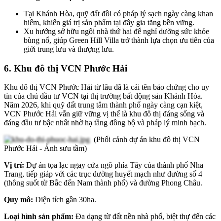
Tại Khánh Hòa, quỹ đất đồi có pháp lý sạch ngày càng khan
hiếm, khiến giá trị sản phẩm tại đây gia tăng bền vững.
Xu hướng sở hữu ngôi nhà thứ hai để nghỉ dưỡng sức khỏe
bùng nổ, giúp Green Hill Villa trở thành lựa chọn ưu tiên của
giới trung lưu và thượng lưu.
6. Khu đô thị VCN Phước Hải
Khu đô thị VCN Phước Hải từ lâu đã là cái tên bảo chứng cho uy
tín của chủ đầu tư VCN tại thị trường bất động sản Khánh Hòa.
Năm 2026, khi quỹ đất trung tâm thành phố ngày càng cạn kiệt,
VCN Phước Hải vẫn giữ vững vị thế là khu đô thị đáng sống và
đáng đầu tư bậc nhất nhờ hạ tầng đồng bộ và pháp lý minh bạch.
(Phối cảnh dự án khu đô thị VCN
Phước Hải - Ảnh sưu tầm)
Vị trí:
Dự án tọa lạc ngay cửa ngõ phía Tây của thành phố Nha
Trang, tiếp giáp với các trục đường huyết mạch như đường số 4
(thông suốt từ Bắc đến Nam thành phố) và đường Phong Châu.
Quy mô:
Diện tích gần 30ha.
Loại hình sản phẩm:
Đa dạng từ đất nền nhà phố, biệt thự đến các