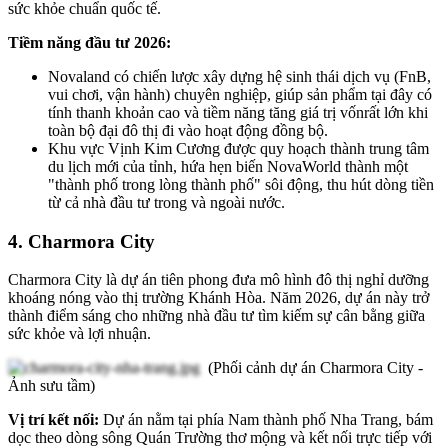
sức khỏe chuẩn quốc tế.
Tiềm năng đầu tư 2026:
Novaland có chiến lược xây dựng hệ sinh thái dịch vụ (FnB,
vui chơi, vận hành) chuyên nghiệp, giúp sản phẩm tại đây có
tính thanh khoản cao và tiềm năng tăng giá trị vốnrất lớn khi
toàn bộ đại đô thị đi vào hoạt động đồng bộ.
Khu vực Vịnh Kim Cương được quy hoạch thành trung tâm
du lịch mới của tỉnh, hứa hẹn biến NovaWorld thành một
"thành phố trong lòng thành phố" sôi động, thu hút dòng tiền
từ cả nhà đầu tư trong và ngoài nước.
4. Charmora City
Charmora City là dự án tiên phong đưa mô hình đô thị nghỉ dưỡng
khoáng nóng vào thị trường Khánh Hòa. Năm 2026, dự án này trở
thành điểm sáng cho những nhà đầu tư tìm kiếm sự cân bằng giữa
sức khỏe và lợi nhuận.
(Phối cảnh dự án Charmora City -
Ảnh sưu tầm)
Vị trí kết nối:
Dự án nằm tại phía Nam thành phố Nha Trang, bám
dọc theo dòng sông Quán Trường thơ mộng và kết nối trực tiếp với