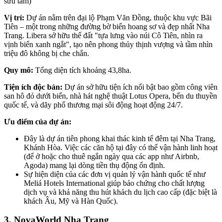
sưu tầm)
Vị trí:
Dự án nằm trên đại lộ Phạm Văn Đồng, thuộc khu vực Bãi
Tiên – một trong những đường bờ biển hoang sơ và đẹp nhất Nha
Trang. Libera sở hữu thế đất "tựa lưng vào núi Cô Tiên, nhìn ra
vịnh biển xanh ngắt", tạo nên phong thủy thịnh vượng và tầm nhìn
triệu đô không bị che chắn.
Quy mô:
Tổng diện tích khoảng 43,8ha.
Tiện ích độc bản:
Dự án sở hữu tiện ích nổi bật bao gồm công viên
san hô đỏ dưới biển, nhà hát nghệ thuật Lotus Opera, bến du thuyền
quốc tế, và dãy phố thương mại sôi động hoạt động 24/7.
Ưu điểm của dự án:
Đây là dự án tiên phong khai thác kinh tế đêm tại Nha Trang,
Khánh Hòa. Việc các căn hộ tại đây có thể vận hành linh hoạt
(để ở hoặc cho thuê ngắn ngày qua các app như Airbnb,
Agoda) mang lại dòng tiền thụ động ổn định.
Sự hiện diện của các đơn vị quản lý vận hành quốc tế như
Meliá Hotels International giúp bảo chứng cho chất lượng
dịch vụ và khả năng thu hút khách du lịch cao cấp (đặc biệt là
khách Âu, Mỹ và Hàn Quốc).
3. NovaWorld Nha Trang