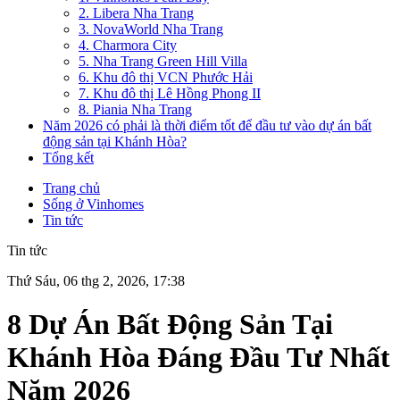
2. Libera Nha Trang
3. NovaWorld Nha Trang
4. Charmora City
5. Nha Trang Green Hill Villa
6. Khu đô thị VCN Phước Hải
7. Khu đô thị Lê Hồng Phong II
8. Piania Nha Trang
Năm 2026 có phải là thời điểm tốt để đầu tư vào dự án bất
động sản tại Khánh Hòa?
Tổng kết
Trang chủ
Sống ở Vinhomes
Tin tức
Tin tức
Thứ Sáu, 06 thg 2, 2026, 17:38
8 Dự Án Bất Động Sản Tại
Khánh Hòa Đáng Đầu Tư Nhất
Năm 2026