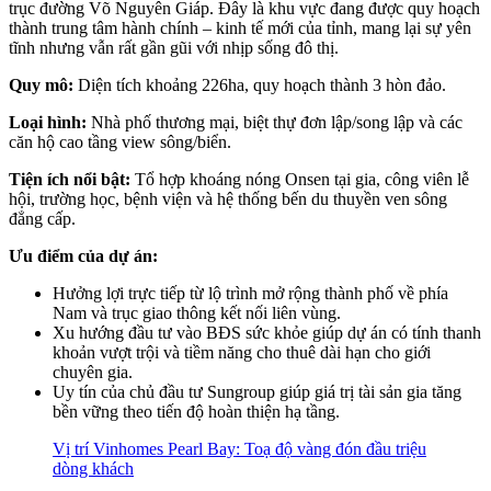
trục đường Võ Nguyên Giáp. Đây là khu vực đang được quy hoạch
thành trung tâm hành chính – kinh tế mới của tỉnh, mang lại sự yên
tĩnh nhưng vẫn rất gần gũi với nhịp sống đô thị.
Quy mô:
Diện tích khoảng 226ha, quy hoạch thành 3 hòn đảo.
Loại hình:
Nhà phố thương mại, biệt thự đơn lập/song lập và các
căn hộ cao tầng view sông/biển.
Tiện ích nổi bật:
Tổ hợp khoáng nóng Onsen tại gia, công viên lễ
hội, trường học, bệnh viện và hệ thống bến du thuyền ven sông
đẳng cấp.
Ưu điểm của dự án:
Hưởng lợi trực tiếp từ lộ trình mở rộng thành phố về phía
Nam và trục giao thông kết nối liên vùng.
Xu hướng đầu tư vào BĐS sức khỏe giúp dự án có tính thanh
khoản vượt trội và tiềm năng cho thuê dài hạn cho giới
chuyên gia.
Uy tín của chủ đầu tư Sungroup giúp giá trị tài sản gia tăng
bền vững theo tiến độ hoàn thiện hạ tầng.
Vị trí Vinhomes Pearl Bay: Toạ độ vàng đón đầu triệu
dòng khách