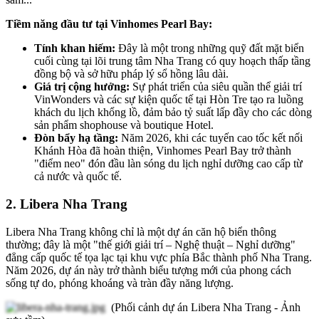
Tiềm năng đầu tư tại Vinhomes Pearl Bay:
Tính khan hiếm:
Đây là một trong những quỹ đất mặt biển
cuối cùng tại lõi trung tâm Nha Trang có quy hoạch thấp tầng
đồng bộ và sở hữu pháp lý sổ hồng lâu dài.
Giá trị cộng hưởng:
Sự phát triển của siêu quần thể giải trí
VinWonders và các sự kiện quốc tế tại Hòn Tre tạo ra luồng
khách du lịch khổng lồ, đảm bảo tỷ suất lấp đầy cho các dòng
sản phẩm shophouse và boutique Hotel.
Đòn bẩy hạ tầng:
Năm 2026, khi các tuyến cao tốc kết nối
Khánh Hòa đã hoàn thiện, Vinhomes Pearl Bay trở thành
"điểm neo" đón đầu làn sóng du lịch nghỉ dưỡng cao cấp từ
cả nước và quốc tế.
2. Libera Nha Trang
Libera Nha Trang không chỉ là một dự án căn hộ biển thông
thường; đây là một "thế giới giải trí – Nghệ thuật – Nghỉ dưỡng"
đẳng cấp quốc tế tọa lạc tại khu vực phía Bắc thành phố Nha Trang.
Năm 2026, dự án này trở thành biểu tượng mới của phong cách
sống tự do, phóng khoáng và tràn đầy năng lượng.
(Phối cảnh dự án Libera Nha Trang - Ảnh