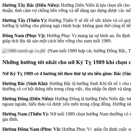
Hướng Tây Bắc (Diên Niên):
Hướng Diên Niên là lựa chọn tốt cho 
thuận, tình cảm vợ chồng bền vững và dễ dàng tạo dựng được các mối 
Hướng Tây (Thiên Y):
Hướng Thiên Y sẽ tốt về sức khỏe và có quý n
hướng lý tưởng cho phòng ngủ chính hoặc không gian thờ cúng tổ tiê
Đông Nam (Phục Vị):
Hướng Phục Vị mang lại sự bình an, ổn định
giúp tích lũy tài sản một cách bền vững cho nam tuổi 1989.
(Nam tuổi 1989 hợp các hướng Đông Bắc, T
Những hướng tốt nhất cho nữ Kỷ Tỵ 1989 khi chọn 
Nữ Kỷ Tỵ 1989 có 4 hướng tốt theo thứ tự ưu tiên gồm: Bắc (Si
Hướng Bắc (Sinh Khí):
Hướng Bắc là hướng Sinh Khí tốt số 1 cho 
thường có cơ hội thăng tiến trong công việc, thu nhập ổn định và tăng
Hướng Đông (Diên Niên):
Hướng Đông là hướng Diên Niên đặc biệt 
ngoan ngoãn, hiếu thảo và được yêu mến trong cộng đồng. Hướng này 
Hướng Nam (Thiên Y):
Nữ tuổi 1989 chọn hướng Nam thường có sức 
gia đình.
Hướng Đông Nam (Phục Vị):
Hướng Phục Vị giúp ổn định cuộc sốn