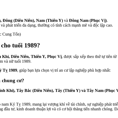
), Đông (Diên Niên), Nam (Thiên Y)
và
Đông Nam (Phục Vị)
.
và phát triển đa dạng, thường có tính cách mạnh mẽ và độc lập cao.
c Cung Tốn)
cho tuổi 1989?
 Khí, Diên Niên, Thiên Y, Phục Vị
, được sắp xếp theo thứ tự tiên t
am và nữ tuổi 1989.
ỷ Tỵ 1989
, giúp bạn lựa chọn vị trí an cư lập nghiệp phù hợp nhất:
n chung cư?
nh Khí), Tây Bắc (Diên Niên), Tây (Thiên Y) và Tây Nam (Phục Vị)
o nam Kỷ Tỵ 1989, mang lại vượng khí về tài chính, sự nghiệp phát t
 đầu tư, kinh doanh thuận lợi và có cơ hội thăng tiến nhanh chóng. Đặ