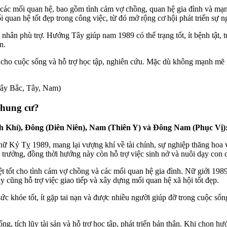
các mối quan hệ, bao gồm tình cảm vợ chồng, quan hệ gia đình và mạ
quan hệ tốt đẹp trong công việc, từ đó mở rộng cơ hội phát triển sự n
hân phù trợ. Hướng Tây giúp nam 1989 có thể trạng tốt, ít bệnh tật, 
n.
 cho cuộc sống và hỗ trợ học tập, nghiên cứu. Mặc dù không mạnh mẽ
ây Bắc, Tây, Nam)
chung cư?
nh Khí), Đông (Diên Niên), Nam (Thiên Y) và Đông Nam (Phục Vị)
nữ Kỷ Tỵ 1989, mang lại vượng khí về tài chính, sự nghiệp thăng ho
 trưởng, đồng thời hướng này còn hỗ trợ việc sinh nở và nuôi dạy con c
tốt cho tình cảm vợ chồng và các mối quan hệ gia đình. Nữ giới 198
cũng hỗ trợ việc giao tiếp và xây dựng mối quan hệ xã hội tốt đẹp.
khỏe tốt, ít gặp tai nạn và được nhiều người giúp đỡ trong cuộc sống.
g, tích lũy tài sản và hỗ trợ học tập, phát triển bản thân. Khi chọn