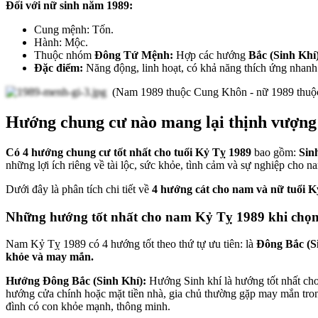
Đối với nữ sinh năm 1989:
Cung mệnh: Tốn.
Hành: Mộc.
Thuộc nhóm
Đông Tứ Mệnh:
Hợp các hướng
Bắc (Sinh Khí
Đặc điểm:
Năng động, linh hoạt, có khả năng thích ứng nhanh 
(Nam 1989 thuộc Cung Khôn - nữ 1989 thuộ
Hướng chung cư nào mang lại thịnh vượng 
Có 4 hướng chung cư tốt nhất cho tuổi Kỷ Tỵ 1989
bao gồm:
Sinh
những lợi ích riêng về tài lộc, sức khỏe, tình cảm và sự nghiệp cho n
Dưới đây là phân tích chi tiết về
4 hướng cát cho nam và nữ tuổi K
Những hướng tốt nhất cho nam Kỷ Tỵ 1989 khi chọ
Nam Kỷ Tỵ 1989 có 4 hướng tốt theo thứ tự ưu tiên: là
Đông Bắc (Si
khỏe và may mắn.
Hướng Đông Bắc (Sinh Khí):
Hướng Sinh khí là hướng tốt nhất ch
hướng cửa chính hoặc mặt tiền nhà, gia chủ thường gặp may mắn trong
đình có con khỏe mạnh, thông minh.