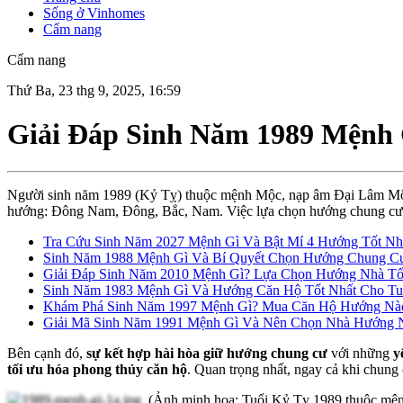
Sống ở Vinhomes
Cẩm nang
Cẩm nang
Thứ Ba, 23 thg 9, 2025, 16:59
Giải Đáp Sinh Năm 1989 Mệnh
Người sinh năm 1989 (Kỷ Tỵ) thuộc mệnh Mộc, nạp âm Đại Lâm Mộ
hướng: Đông Nam, Đông, Bắc, Nam. Việc lựa chọn hướng chung cư ph
Tra Cứu Sinh Năm 2027 Mệnh Gì Và Bật Mí 4 Hướng Tốt Nh
Sinh Năm 1988 Mệnh Gì Và Bí Quyết Chọn Hướng Chung C
Giải Đáp Sinh Năm 2010 Mệnh Gì? Lựa Chọn Hướng Nhà T
Sinh Năm 1983 Mệnh Gì Và Hướng Căn Hộ Tốt Nhất Cho Tu
Khám Phá Sinh Năm 1997 Mệnh Gì? Mua Căn Hộ Hướng Nào
Giải Mã Sinh Năm 1991 Mệnh Gì Và Nên Chọn Nhà Hướng 
Bên cạnh đó,
sự kết hợp hài hòa giữ hướng chung cư
với những
y
tối ưu hóa phong thủy căn hộ
. Quan trọng nhất, ngay cả khi chung 
(Ảnh minh họa: Tuổi Kỷ Tỵ 1989 thuộc mện