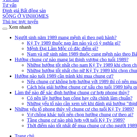
Tư vấn
Định giá Bất động sản
SỐNG Ở VINHOMES
Thủ tục trực tuyến
Xem nhanh
Người sinh năm 1989 mang mệnh gì theo ngũ hành?
Kỷ Tỵ 1989 thuộc nạp âm nào và có ý nghĩa gì?
Mệnh Đại Lâm Mộc có đặc điểm gì?
Nam và nữ sinh năm 1989 thuộc cung mệnh nào theo Bá
Hướng chung cư nào mang lại thịnh vượng cho tuổi 1989?
Những hướng tốt nhất cho nam Kỷ Tỵ 1989 khi chọn c
Những hướng tốt nhất cho nữ Kỷ Tỵ 1989 khi chọn chu
Hướng nào tuổi 1989 cần tránh khi mua chung cư?
Nếu chung cư không hợp hướng với 1989 thì có nên mu
Cách hóa giải hướng chung cư xấu cho tuổi 1989 hiệu q
Làm thế nào để xác định hướng chung cư hợp phong thủy?
Có nên lấy hướng ban công hay cửa chính làm chuẩn?
Những yếu tố nào cần xem xét khi đánh giá hướng "thị
Những yếu tố phong thủy về chung cư cho tuổi Kỷ Tỵ 1989?
Vợ chồng khác tuổi nên chọn hướng chung cư theo ai?
Tầng chung cư nào phù hợp với tuổi Kỷ Tỵ 1989?
Thời điểm nào tốt nhất để mua chung cư cho người 198
Trang chủ