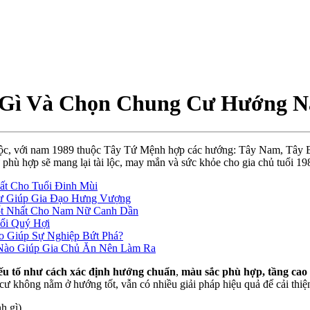
 Gì Và Chọn Chung Cư Hướng N
c, với nam 1989 thuộc Tây Tứ Mệnh hợp các hướng: Tây Nam, Tây B
ù hợp sẽ mang lại tài lộc, may mắn và sức khỏe cho gia chủ tuổi 19
ất Cho Tuổi Đinh Mùi
ư Giúp Gia Đạo Hưng Vượng
ốt Nhất Cho Nam Nữ Canh Dần
ổi Quý Hợi
 Giúp Sự Nghiệp Bứt Phá?
Nào Giúp Gia Chủ Ăn Nên Làm Ra
ếu tố như cách xác định hướng chuẩn
,
màu sắc phù hợp, tầng cao 
cư không nằm ở hướng tốt, vẫn có nhiều giải pháp hiệu quả để cải thiệ
h gì)