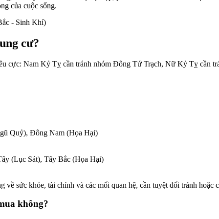
rọng của cuộc sống.
ắc - Sinh Khí)
hung cư?
iêu cực: Nam Kỷ Tỵ cần tránh nhóm Đông Tứ Trạch, Nữ Kỷ Tỵ cần t
Ngũ Quỷ), Đông Nam (Họa Hại)
ây (Lục Sát), Tây Bắc (Họa Hại)
về sức khỏe, tài chính và các mối quan hệ, cần tuyệt đối tránh hoặc 
n mua không?