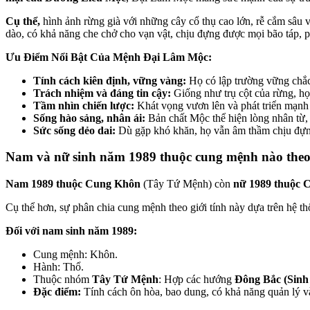
Cụ thể,
hình ảnh rừng già với những cây cổ thụ cao lớn, rễ cắm sâu 
dào, có khả năng che chở cho vạn vật, chịu đựng được mọi bão táp, 
Ưu Điểm Nổi Bật Của Mệnh Đại Lâm Mộc:
Tính cách kiên định, vững vàng:
Họ có lập trường vững chắc,
Trách nhiệm và đáng tin cậy:
Giống như trụ cột của rừng, họ
Tầm nhìn chiến lược:
Khát vọng vươn lên và phát triển mạnh m
Sống hào sảng, nhân ái:
Bản chất Mộc thể hiện lòng nhân từ, 
Sức sống dẻo dai:
Dù gặp khó khăn, họ vẫn âm thầm chịu đựng
Nam và nữ sinh năm 1989 thuộc cung mệnh nào theo
Nam 1989 thuộc Cung Khôn
(Tây Tứ Mệnh) còn
nữ 1989 thuộc 
Cụ thể hơn, sự phân chia cung mệnh theo giới tính này dựa trên hệ t
Đối với nam sinh năm 1989:
Cung mệnh: Khôn.
Hành: Thổ.
Thuộc nhóm
Tây Tứ Mệnh
: Hợp các hướng
Đông Bắc (Sinh 
Đặc điểm:
Tính cách ôn hòa, bao dung, có khả năng quản lý và