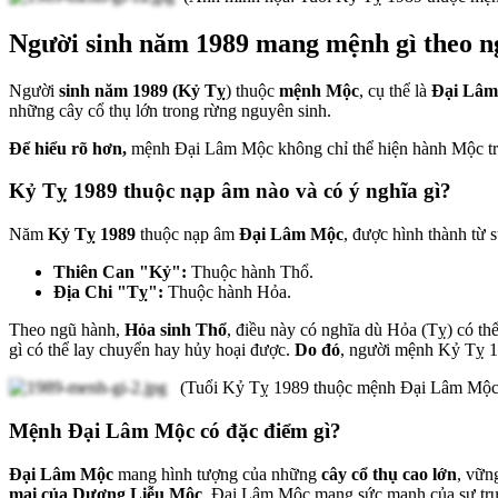
Người sinh năm 1989 mang mệnh gì theo n
Người
sinh năm 1989 (Kỷ Tỵ
) thuộc
mệnh Mộc
, cụ thể là
Đại Lâm
những cây cổ thụ lớn trong rừng nguyên sinh.
Để hiểu rõ hơn,
mệnh Đại Lâm Mộc không chỉ thể hiện hành Mộc tron
Kỷ Tỵ 1989 thuộc nạp âm nào và có ý nghĩa gì?
Năm
Kỷ Tỵ 1989
thuộc nạp âm
Đại Lâm Mộc
, được hình thành từ 
Thiên Can "Kỷ":
Thuộc hành Thổ.
Địa Chi "Tỵ":
Thuộc hành Hỏa.
Theo ngũ hành,
Hỏa sinh Thổ
, điều này có nghĩa dù Hỏa (Tỵ) có t
gì có thể lay chuyển hay hủy hoại được.
Do đó
, người mệnh Kỷ Tỵ 
(Tuổi Kỷ Tỵ 1989 thuộc mệnh Đại Lâm Mộc
Mệnh Đại Lâm Mộc có đặc điểm gì?
Đại Lâm Mộc
mang hình tượng của những
cây cổ thụ cao lớn
, vữn
mại của Dương Liễu Mộc
, Đại Lâm Mộc mang sức mạnh của sự trư