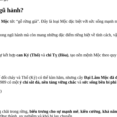
gũ hành?
 Mộc
tức “gỗ rừng già”. Đây là loại Mộc đặc biệt với sức sống mạnh m
g ngũ hành mà còn mang những đặc điểm riêng biệt về tính cách, vận
sự kết hợp
can Kỷ (Thổ)
và
chi Tỵ (Hỏa)
, tạo nên mệnh Mộc theo quy
hể đốt cháy và Thổ (Kỷ) có thể kìm hãm, nhưng cây
Đại Lâm Mộc đã đạ
1989 có một
ý chí sắt đá, nền tảng vững chắc
và
sức sống bền bỉ ph
)
g chãi trong rừng,
biểu trưng cho sự mạnh mẽ
,
kiên cường
,
khả năn
ởng thành, uy nghiêm và khó bị lay chuyển.