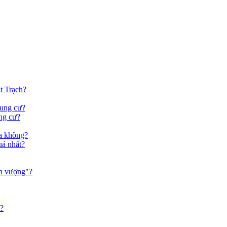
t Trạch?
hung cư?
ng cư?
a không?
uả nhất?
nh vượng"?
9?