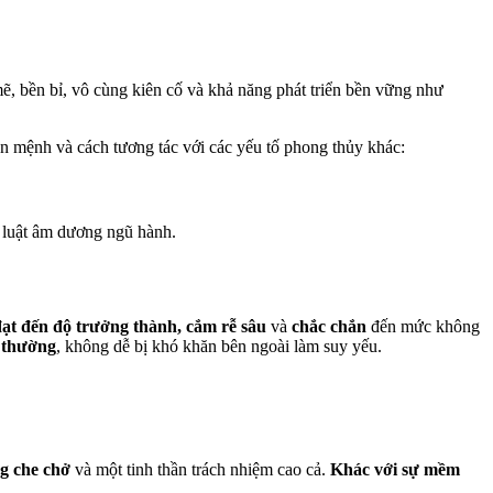
ẽ, bền bỉ, vô cùng kiên cố và khả năng phát triển bền vững như
 mệnh và cách tương tác với các yếu tố phong thủy khác:
 luật âm dương ngũ hành.
t đến độ trưởng thành, cắm rễ sâu
và
chắc chắn
đến mức không
i thường
, không dễ bị khó khăn bên ngoài làm suy yếu.
g che chở
và một tinh thần trách nhiệm cao cả.
Khác với sự mềm