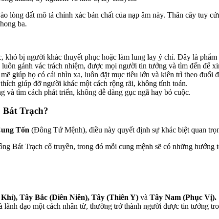
vào lòng đất mô tả chính xác bản chất của nạp âm này. Thân cây tuy cứ
phong ba.
 khó bị người khác thuyết phục hoặc làm lung lay ý chí. Đây là phẩm 
 luôn gánh vác trách nhiệm, được mọi người tin tưởng và tìm đến để xi
ẽ giúp họ có cái nhìn xa, luôn đặt mục tiêu lớn và kiên trì theo đuổi 
thích giúp đỡ người khác một cách rộng rãi, không tính toán.
 và tìm cách phát triển, không dễ dàng gục ngã hay bỏ cuộc.
 Bát Trạch?
Cung Tốn
(Đông Tứ Mệnh), điều này quyết định sự khác biệt quan trọn
hống Bát Trạch cổ truyền, trong đó mỗi cung mệnh sẽ có những hướng t
Khí), Tây Bắc (Diên Niên), Tây (Thiên Y)
và
Tây Nam (Phục Vị).
 lãnh đạo một cách nhân từ, thường trở thành người được tin tưởng tro