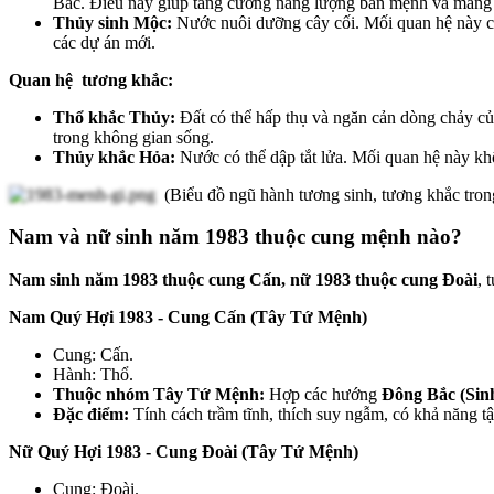
Bắc. Điều này giúp tăng cường năng lượng bản mệnh và mang l
Thủy sinh Mộc:
Nước nuôi dưỡng cây cối. Mối quan hệ này 
các dự án mới.
Quan hệ tương khắc:
Thổ khắc Thủy:
Đất có thể hấp thụ và ngăn cản dòng chảy c
trong không gian sống.
Thủy khắc Hỏa:
Nước có thể dập tắt lửa. Mối quan hệ này k
(Biểu đồ ngũ hành tương sinh, tương khắc tro
Nam và nữ sinh năm 1983 thuộc cung mệnh nào?
Nam sinh năm 1983 thuộc cung Cấn,
nữ 1983 thuộc cung Đoài
, 
Nam Quý Hợi 1983 - Cung Cấn (Tây Tứ Mệnh)
Cung: Cấn.
Hành: Thổ.
Thuộc nhóm Tây Tứ Mệnh:
Hợp các hướng
Đông Bắc (Sinh
Đặc điểm:
Tính cách trầm tĩnh, thích suy ngẫm, có khả năng tậ
Nữ Quý Hợi 1983 - Cung Đoài (Tây Tứ Mệnh)
Cung: Đoài.