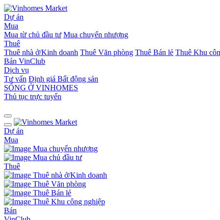
Dự án
Mua
Mua từ chủ đầu tư
Mua chuyển nhượng
Thuê
Thuê nhà ở/Kinh doanh
Thuê Văn phòng
Thuê Bán lẻ
Thuê Khu côn
Bán
VinClub
Dịch vụ
Tư vấn
Định giá Bất động sản
SỐNG Ở VINHOMES
Thủ tục trực tuyến
Dự án
Mua
Mua chuyển nhượng
Mua chủ đầu tư
Thuê
Thuê nhà ở/Kinh doanh
Thuê Văn phòng
Thuê Bán lẻ
Thuê Khu công nghiệp
Bán
VinClub