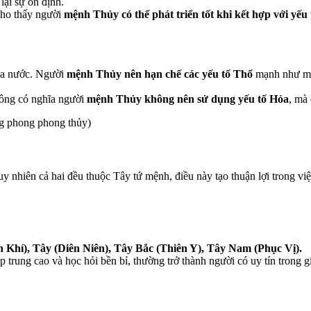
ại sự ổn định.
cho thấy người
mệnh Thủy có thể phát triển tốt khi kết hợp với yếu
ủa nước. Người
mệnh Thủy nên hạn chế các yếu tố Thổ
mạnh như màu
hông có nghĩa người
mệnh Thủy không nên sử dụng yếu tố Hỏa
, mà
ng phong phong thủy)
tuy nhiên cả hai đều thuộc Tây tứ mệnh, điều này tạo thuận lợi trong v
 Khí), Tây (Diên Niên), Tây Bắc (Thiên Y), Tây Nam (Phục Vị).
p trung cao và học hỏi bền bỉ, thường trở thành người có uy tín trong g