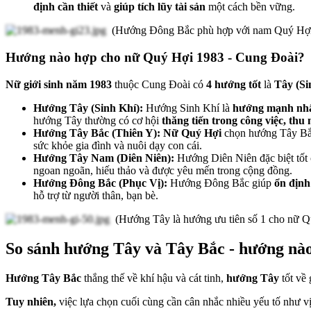
định cần thiết
và
giúp tích lũy tài sản
một cách bền vững.
(Hướng Đông Bắc phù hợp với nam Quý Hợi 1
Hướng nào hợp cho nữ Quý Hợi 1983 - Cung Đoài?
Nữ giới sinh năm 1983
thuộc Cung Đoài có
4 hướng tốt
là
Tây (Si
Hướng Tây (Sinh Khí):
Hướng Sinh Khí là
hướng mạnh nhất
hướng Tây thường có cơ hội
thăng tiến trong công việc, thu
Hướng Tây Bắc (Thiên Y):
Nữ Quý Hợi
chọn hướng Tây Bắ
sức khỏe gia đình và nuôi dạy con cái.
Hướng Tây Nam (Diên Niên):
Hướng Diên Niên đặc biệt tốt 
ngoan ngoãn, hiếu thảo và được yêu mến trong cộng đồng.
Hướng Đông Bắc (Phục Vị):
Hướng Đông Bắc giúp
ổn định 
hỗ trợ từ người thân, bạn bè.
(Hướng Tây là hướng ưu tiên số 1 cho nữ 
So sánh hướng Tây và Tây Bắc - hướng nào
Hướng Tây Bắc
thắng thế về khí hậu và cát tinh,
hướng Tây
tốt về
Tuy nhiên,
việc lựa chọn cuối cùng cần cân nhắc nhiều yếu tố như vị 