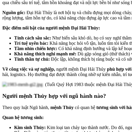
qua chiều sâu trí tuệ, tâm hồn khoáng đạt và nội lực bền bỉ như sóng 
Nguồn gốc:
Đại Hải Thủy là nơi hội tụ và chứa đựng mọi dòng chảy
rộng lượng, tâm hồn tự do, có khả năng chịu đựng áp lực cao và tầm 
Đặc điểm nổi bật của người mệnh Đại Hải Thủy:
Tính cách sâu sắc:
Như biển sâu khó dò, họ có suy nghĩ thâm
Trí tuệ uyên bác:
Khả năng học hỏi vô tận, luôn tìm tòi kiến t
Tầm nhìn chiến lược:
Có khả năng định hướng và lập kế hoạc
Khả năng thích nghi mạnh mẽ:
Dù gặp sóng gió (thử thách)
Tinh thần tự chủ:
Độc lập, không thích bị ràng buộc và có s
Về công việc và sự nghiệp,
người mệnh Đại Hải Thủy
phù hợp với 
hải, logistics. Họ thường đạt được thành công nhờ sự kiên nhẫn, trí 
(Tuổi Quý Hợi 1983 thuộc mệnh Đại Hải Thủ
Người mệnh Thủy hợp với ngũ hành nào?
Theo quy luật Ngũ hành,
mệnh Thủy
có quan hệ
tương sinh với h
Quan hệ tương sinh:
Kim sinh Thủy:
Kim loại tan chảy tạo thành nước. Do đó, ng