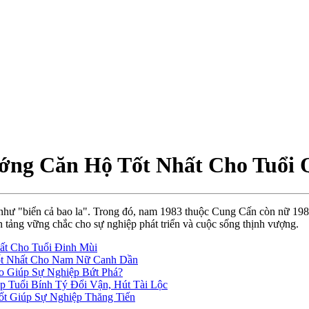
ớng Căn Hộ Tốt Nhất Cho Tuổi 
hư "biển cả bao la". Trong đó, nam 1983 thuộc Cung Cấn còn nữ 1983
 tảng vững chắc cho sự nghiệp phát triển và cuộc sống thịnh vượng.
ất Cho Tuổi Đinh Mùi
ốt Nhất Cho Nam Nữ Canh Dần
 Giúp Sự Nghiệp Bứt Phá?
 Tuổi Bính Tý Đổi Vận, Hút Tài Lộc
t Giúp Sự Nghiệp Thăng Tiến