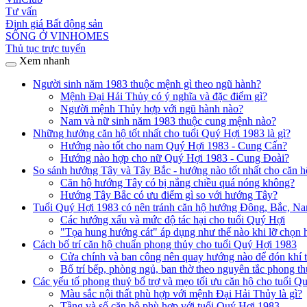
Tư vấn
Định giá Bất động sản
SỐNG Ở VINHOMES
Thủ tục trực tuyến
Xem nhanh
Người sinh năm 1983 thuộc mệnh gì theo ngũ hành?
Mệnh Đại Hải Thủy có ý nghĩa và đặc điểm gì?
Người mệnh Thủy hợp với ngũ hành nào?
Nam và nữ sinh năm 1983 thuộc cung mệnh nào?
Những hướng căn hộ tốt nhất cho tuổi Quý Hợi 1983 là gì?
Hướng nào tốt cho nam Quý Hợi 1983 - Cung Cấn?
Hướng nào hợp cho nữ Quý Hợi 1983 - Cung Đoài?
So sánh hướng Tây và Tây Bắc - hướng nào tốt nhất cho căn h
Căn hộ hướng Tây có bị nắng chiều quá nóng không?
Hướng Tây Bắc có ưu điểm gì so với hướng Tây?
Tuổi Quý Hợi 1983 có nên tránh căn hộ hướng Đông, Bắc, N
Các hướng xấu và mức độ tác hại cho tuổi Quý Hợi
"Tọa hung hướng cát" áp dụng như thế nào khi lỡ chọn
Cách bố trí căn hộ chuẩn phong thủy cho tuổi Quý Hợi 1983
Cửa chính và ban công nên quay hướng nào để đón khí t
Bố trí bếp, phòng ngủ, ban thờ theo nguyên tắc phong t
Các yếu tố phong thuỷ bổ trợ và mẹo tối ưu căn hộ cho tuổi Q
Màu sắc nội thất phù hợp với mệnh Đại Hải Thủy là gì?
Tầng và số căn hộ phù hợp với tuổi Quý Hợi 1983