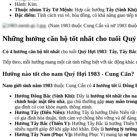
Hành: Kim.
Thuộc nhóm Tây Tứ Mệnh:
Hợp các hướng
Tây (Sinh Khí)
Đặc điểm:
Tính cách vui vẻ, hòa đồng, có khả năng giao tiếp t
(Nam 1983 thuộc Cung Cấn và nữ 1983 thuộ
Những hướng căn hộ tốt nhất cho tuổi Quý 
Có 4 hướng căn hộ tốt nhất
cho tuổi
Quý Hợi 1983
:
Tây, Tây Bắc
Tiếp theo, mỗi hướng mang một cát tinh riêng biệt với tác động khác 
Hướng nào tốt cho nam Quý Hợi 1983 - Cung Cấn?
Nam giới sinh năm 1983
thuộc Cung Cấn có
4 hướng tốt
là
Đông B
Hướng Đông Bắc (Sinh Khí):
Đây là
hướng tốt nhất cho n
chính hoặc mặt tiền nhà
, gia chủ thường gặp
may mắn trong 
gia đình có con khỏe mạnh, thông minh.
Hướng Tây (Diên Niên):
Hướng Tây là hướng Diên Niên rất
có gia đình hòa thuận, tình cảm vợ chồng bền vững và dễ dàng 
Hướng Tây Bắc (Thiên Y):
Hướng Tây Bắc là hướng Thiên Y 
nhiều người giúp đỡ khi gặp khó khăn. Đây là
hướng lý tưởn
Hướng Tây Nam (Phục Vị):
Hướng Phục Vị mang lại
sự bìn