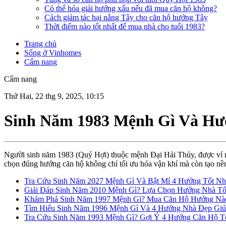
Có thể hóa giải hướng xấu nếu đã mua căn hộ không?
Cách giảm tác hại nắng Tây cho căn hộ hướng Tây
Thời điểm nào tốt nhất để mua nhà cho tuổi 1983?
Trang chủ
Sống ở Vinhomes
Cẩm nang
Cẩm nang
Thứ Hai, 22 thg 9, 2025, 10:15
Sinh Năm 1983 Mệnh Gì Và Hư
Người sinh năm 1983 (Quý Hợi) thuộc mệnh Đại Hải Thủy, được ví n
chọn đúng hướng căn hộ không chỉ tối ưu hóa vận khí mà còn tạo nền
Tra Cứu Sinh Năm 2027 Mệnh Gì Và Bật Mí 4 Hướng Tốt Nh
Giải Đáp Sinh Năm 2010 Mệnh Gì? Lựa Chọn Hướng Nhà T
Khám Phá Sinh Năm 1997 Mệnh Gì? Mua Căn Hộ Hướng Nào
Tìm Hiểu Sinh Năm 1996 Mệnh Gì Và 4 Hướng Nhà Đẹp Giúp
Tra Cứu Sinh Năm 1993 Mệnh Gì? Gợi Ý 4 Hướng Căn Hộ Tố