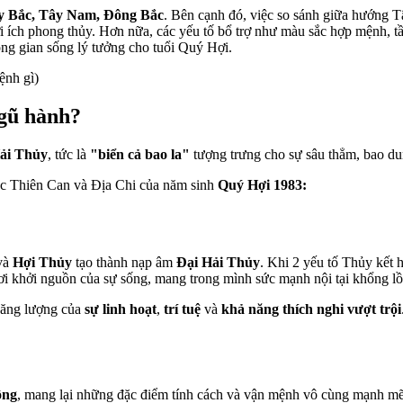
y Bắc, Tây Nam, Đông Bắc
.
Bên
cạnh
đó
,
việc
so
sánh
giữa
hướng
T
i
ích
phong
thủy
.
Hơn
nữa
,
các
yếu
tố
bổ
trợ
như
màu
sắc
hợp
mệnh
,
t
ông
gian
sống
lý
tưởng
cho
tuổi
Quý Hợi.
ệnh gì)
ngũ hành?
ải Thủy
, tức là
"biển cả bao la"
tượng trưng cho sự sâu thẳm, bao d
rúc Thiên Can và Địa Chi của năm sinh
Quý Hợi 1983:
và
Hợi Thủy
tạo thành nạp âm
Đại Hải Thủy
. Khi 2 yếu tố Thủy kết 
nơi khởi nguồn của sự sống, mang trong mình sức mạnh nội tại khổng l
ăng lượng của
sự linh hoạt
,
trí tuệ
và
khả năng thích nghi vượt trội
ông
, mang lại những đặc điểm tính cách và vận mệnh vô cùng mạnh m