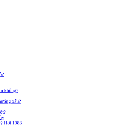
ộ?
am không?
 hướng xấu?
ốt?
hủy
uý Hợi 1983