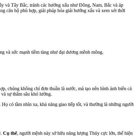
ây
và
Tây Bắc,
tránh
các
hướng
xấu
như Đông, Nam, Bắc
và
áp
ầng
căn
hộ
phù
hợp
,
giải
pháp
hóa
giải
hướng
xấu
và
xem
xét
thời
ung và sức mạnh tiềm tàng như đại dương mênh mông.
hợp, chúng không chỉ đơn thuần là nước, mà tạo nên hình ảnh biển cả
ồ và sự thâm sâu khó lường.
. Họ có tầm nhìn xa, khả năng giao tiếp tốt, và thường là những người
ẽ.
Cụ thể
, người mệnh này sở hữu năng lượng Thủy cực lớn, thể hiện