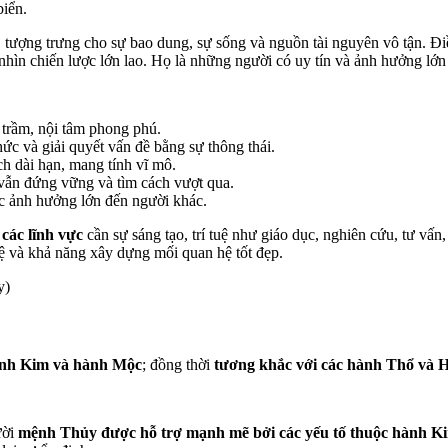
biển.
, tượng trưng cho sự bao dung, sự sống và nguồn tài nguyên vô tận. 
nhìn chiến lược lớn lao. Họ là những người có uy tín và ảnh hưởng lớ
 trầm, nội tâm phong phú.
hức và giải quyết vấn đề bằng sự thông thái.
h dài hạn, mang tính vĩ mô.
 vẫn đứng vững và tìm cách vượt qua.
ức ảnh hưởng lớn đến người khác.
các lĩnh vực
cần sự sáng tạo, trí tuệ như giáo dục, nghiên cứu, tư vấn,
tuệ và khả năng xây dựng mối quan hệ tốt đẹp.
y)
ành Kim và hành Mộc
; đồng thời
tương khắc với các hành Thổ và 
ười
mệnh Thủy được hỗ trợ mạnh mẽ bởi các yếu tố thuộc hành K