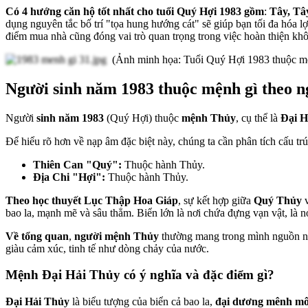
Có
4
hướng
căn
hộ
tốt
nhất
cho
tuổi
Quý Hợi 1983 gồm
:
Tây, Tâ
dụng
nguyên
tắc
bố
trí
"
tọa
hung
hướng
cát
"
sẽ
giúp
bạn
tối
đa
hóa
lợ
điểm
mua
nhà
cũng
đóng
vai
trò
quan
trọng
trong
việc
hoàn
thiện
kh
(Ảnh minh họa: Tuổi Quý Hợi 1983 thuộc m
Người sinh năm 1983 thuộc mệnh gì theo 
Người
sinh năm 1983
(Quý Hợi) thuộc
mệnh Thủy
, cụ thể là
Đại H
Để hiểu rõ hơn về nạp âm đặc biệt này, chúng ta cần phân tích cấu t
Thiên Can "Quý":
Thuộc hành Thủy.
Địa Chi "Hợi":
Thuộc hành Thủy.
Theo học thuyết Lục Thập Hoa Giáp
, sự kết hợp giữa
Quý Thủy
bao la, mạnh mẽ và sâu thẳm. Biển lớn là nơi chứa đựng vạn vật, là 
Về tổng quan
,
người mệnh Thủy
thường mang trong mình nguồn n
giàu cảm xúc, tinh tế như dòng chảy của nước.
Mệnh Đại Hải Thủy có ý nghĩa và đặc điểm gì?
Đại Hải Thủy
là biểu tượng của biển cả bao la,
đại dương mênh m