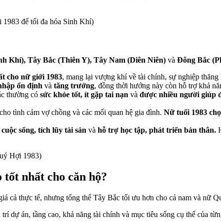
983 để tối đa hóa Sinh Khí)
nh Khí), Tây Bắc (Thiên Y), Tây Nam (Diên Niên)
và
Đông Bắc (Ph
 cho nữ giới 1983
, mang lại vượng khí về tài chính, sự nghiệp thă
 nhập ổn định
và
tăng trưởng
, đồng thời hướng này còn hỗ trợ khả nă
c thường có
sức khỏe tốt, ít gặp tai nạn
và
được nhiều người giúp đ
cho tình cảm vợ chồng và các mối quan hệ gia đình.
Nữ tuổi 1983 c
cuộc sống, tích lũy tài sản
và
hỗ trợ học tập, phát triển bản thân.
H
Quý Hợi 1983)
 tốt nhất cho căn hộ?
 giá cả thực tế, nhưng tổng thể Tây Bắc tối ưu hơn cho cả nam và nữ 
trí dự án, tầng cao, khả năng tài chính và mục tiêu sống cụ thể của từn