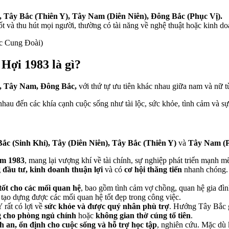
, Tây Bắc (Thiên Y), Tây Nam (Diên Niên), Đông Bắc (Phục Vị).
ốt và thu hút mọi người, thường có tài năng về nghệ thuật hoặc kinh do
c Cung Đoài)
Hợi 1983 là gì?
, Tây Nam, Đông Bắc,
với thứ tự ưu tiên khác nhau giữa nam và nữ 
nhau đến các khía cạnh cuộc sống như tài lộc, sức khỏe, tình cảm và sự
ắc (Sinh Khí), Tây (Diên Niên), Tây Bắc (Thiên Y)
và
Tây Nam (P
am 1983
, mang lại vượng khí về tài chính, sự nghiệp phát triển mạnh 
đầu tư, kinh doanh thuận lợi
và có
cơ hội thăng tiến
nhanh chóng. 
tốt cho các mối quan hệ
, bao gồm tình cảm vợ chồng, quan hệ gia đìn
tạo dựng được các mối quan hệ tốt đẹp trong công việc.
rất có lợi về
sức khỏe và được quý nhân phù trợ
. Hướng Tây Bắc gi
g cho phòng ngủ chính
hoặc
không gian thờ cúng tổ tiên
.
h an, ổn định cho cuộc sống và hỗ trợ học tập
, nghiên cứu. Mặc d