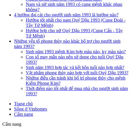
Nam và nữ sinh năm 1993 có cung mệnh khác nhau
không?
4 hướng đại cát cho người sinh năm 1993 là hướng nào?
Hướng tốt nhất cho nam Quý Dậu 1993 (Cung Đoài -
Tây Tứ Mệnh)
Hướng hợp cho nữ Quý Dậu 1993 (Cung Cấn - Tây
Tứ Mệnh)
Những yếu tố phong thủy nào khác bổ trợ cho người sinh
năm 1993?
Sinh năm 1993 mệnh Kim hợp màu nào, kỵ màu nào?
Con số may mắn nào nên sử dụng cho tuổi Quý Dậu
1993?
Sinh năm 1993 hợp tác và kết hôn tuổi nào hợp nhất?
Vật phẩm phong thủy nào hợp với tuổi Quý Dậu 1993?
Những điều cần tránh khi bố trí phong thủy cho mệnh
Kiếm Phong Kim?
Thời điểm nào tốt nhất để mua nhà cho người sinh năm
1993?
Trang chủ
Sống ở Vinhomes
Cẩm nang
Cẩm nang