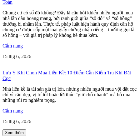
Toàn
Chung cư có sổ đỏ không? Đây là câu hỏi khiến nhiều người mua
nhà lần đầu hoang mang, bởi ranh giới giữa “sổ đỏ” và “sổ hồng”
thường bị nhầm lẫn. Thực tế, pháp luật hiện hành quy định căn hộ
chung cư được cấp một loại giấy chứng nhận riêng – thường gọi là
sổ hồng – với giá trị pháp lý không hề thua kém.
Cẩm nang
15 thg 6, 2026
Lưu Ý Khi Chọn Mua Liền Kề: 10 Điểm Cần Kiểm Tra Khi Đặt
Cọc
Nhà liền kề là tài sản giá trị lớn, nhưng nhiều người mua vội đặt cọc
chỉ vì căn đẹp, vị trí tốt hoặc lời thúc "giữ chỗ nhanh" mà bỏ qua
những rủi ro nghiêm trọng.
Cẩm nang
15 thg 6, 2026
Xem thêm