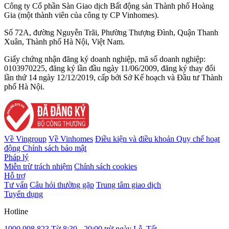
Công ty Cổ phần Sàn Giao dịch Bất động sản Thành phố Hoàng
Gia (một thành viên của công ty CP Vinhomes).
Số 72A, đường Nguyễn Trãi, Phường Thượng Đình, Quận Thanh
Xuân, Thành phố Hà Nội, Việt Nam.
Giấy chứng nhận đăng ký doanh nghiệp, mã số doanh nghiệp:
0103970225, đăng ký lần đầu ngày 11/06/2009, đăng ký thay đổi
lần thứ 14 ngày 12/12/2019, cấp bởi Sở Kế hoạch và Đầu tư Thành
phố Hà Nội.
Về Vingroup
Về Vinhomes
Điều kiện và điều khoản
Quy chế hoạt
động
Chính sách bảo mật
Pháp lý
Miễn trừ trách nhiệm
Chính sách cookies
Hỗ trợ
Tư vấn
Câu hỏi thường gặp
Trung tâm giao dịch
Tuyển dụng
Hotline
1900 998 823
Từ 8:30 - 20:00 trừ ngày Lễ, Tết