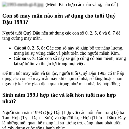
(Mệnh Kim hợp các màu vàng, nâu đất)
Con số may mắn nào nên sử dụng cho tuổi Quý
Dậu 1993?
Người tuổi Quý Dậu nên sử dụng các con số 0, 2, 5, 8 và 6, 7 để
tăng cường may mắn.
Các
số 0, 2, 5, 8: C
ác con số này sẽ giúp bổ trợ năng lượng,
mang lại sự vững chắc và phát triển cho người mệnh Kim.
Các
số 6, 7:
Các con số này sẽ giúp củng cố bản mệnh, mang
lại sự tự tin và thuận lợi trong mọi việc.
Để thu hút may mắn và tài lộc, người tuổi Quý Dậu 1993 có thể áp
dụng các con số may mắn này khi chọn số nhà, số tầng hoặc chọn
ngày ký kết các giao dịch quan trọng như mua nhà, ký hợp đồng.
Sinh năm 1993 hợp tác và kết hôn tuổi nào hợp
nhất?
Người sinh năm 1993 (Quý Dậu) hợp với các tuổi nằm trong bộ ba
Tam Hợp (Tỵ – Dậu – Sửu) và cặp đôi Lục Hợp (Thìn – Dậu). Đây
là những mối quan hệ mang lại sự tương trợ, cùng nhau phát triển
và xây dựng cuộc sống hạnh phúc.