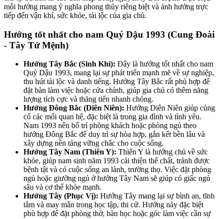
mỗi hướng mang ý nghĩa phong thủy riêng biệt và ảnh hưởng trực
tiếp đến vận khí, sức khỏe, tài lộc của gia chủ.
Hướng tốt nhất cho nam Quý Dậu 1993 (Cung Đoài
- Tây Tứ Mệnh)
Hướng Tây Bắc (Sinh Khí):
Đây là hướng tốt nhất cho nam
Quý Dậu 1993, mang lại sự phát triển mạnh mẽ về sự nghiệp,
thu hút tài lộc và danh tiếng. Hướng Tây Bắc rất phù hợp để
đặt bàn làm việc hoặc cửa chính, giúp gia chủ có thêm năng
lượng tích cực và thăng tiến nhanh chóng.
Hướng Đông Bắc (Diên Niên):
Hướng Diên Niên giúp củng
cố các mối quan hệ, đặc biệt là trong gia đình và tình yêu.
Nam 1993 nên bố trí phòng khách hoặc phòng ngủ theo
hướng Đông Bắc để duy trì sự hòa hợp, gắn kết bền lâu và
xây dựng nền tảng vững chắc cho cuộc sống.
Hướng Tây Nam (Thiên Y):
Thiên Y là hướng chủ về sức
khỏe, giúp nam sinh năm 1993 cải thiện thể chất, tránh được
bệnh tật và có cuộc sống an lành, trường thọ. Việc đặt phòng
ngủ hoặc giường ngủ ở hướng Tây Nam sẽ giúp có giấc ngủ
sâu và cơ thể khỏe mạnh.
Hướng Tây (Phục Vị):
Hướng Tây mang lại sự bình an, tĩnh
tâm và may mắn trong học tập, thi cử. Hướng này đặc biệt
phù hợp để đặt phòng thờ, bàn học hoặc góc làm việc cần sự