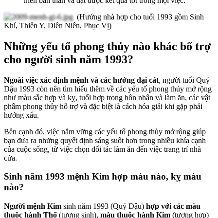
triển bản thân và đạt được kết quả tốt trong mọi việc.
(Hướng nhà hợp cho tuổi 1993 gồm Sinh
Khí, Thiên Y, Diên Niên, Phục Vị)
Những yếu tố phong thủy nào khác bổ trợ
cho người sinh năm 1993?
Ngoài việc xác định mệnh và các hướng đại cát
, người tuổi Quý
Dậu 1993 còn nên tìm hiểu thêm về các yếu tố phong thủy mở rộng
như màu sắc hợp và kỵ, tuổi hợp trong hôn nhân và làm ăn, các vật
phẩm phong thủy hỗ trợ và đặc biệt là cách hóa giải khi gặp phải
hướng xấu.
Bên cạnh đó, việc nắm vững các yếu tố phong thủy mở rộng giúp
bạn đưa ra những quyết định sáng suốt hơn trong nhiều khía cạnh
của cuộc sống, từ việc chọn đối tác làm ăn đến việc trang trí nhà
cửa.
Sinh năm 1993 mệnh Kim hợp màu nào, kỵ màu
nào?
Người mệnh Kim
sinh năm 1993 (Quý Dậu)
hợp với các màu
thuộc hành Thổ
(tương sinh),
màu thuộc hành Kim
(tương hợp)