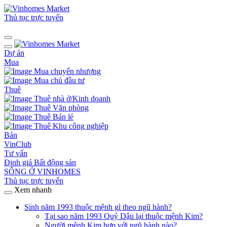
Thủ tục trực tuyến
Dự án
Mua
Mua chuyển nhượng
Mua chủ đầu tư
Thuê
Thuê nhà ở/Kinh doanh
Thuê Văn phòng
Thuê Bán lẻ
Thuê Khu công nghiệp
Bán
VinClub
Tư vấn
Định giá Bất động sản
SỐNG Ở VINHOMES
Thủ tục trực tuyến
Xem nhanh
Sinh năm 1993 thuộc mệnh gì theo ngũ hành?
Tại sao năm 1993 Quý Dậu lại thuộc mệnh Kim?
Người mệnh Kim hợp với ngũ hành nào?