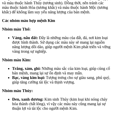
và màu thuộc hành Thủy (tương sinh). Đồng thời, nên tránh các
màu thuộc hành Hỏa (tương khắc) và màu thuộc hành Mộc (tương
khắc) để không làm suy yếu năng lượng của bản mệnh.
Các nhóm màu hợp mệnh Kim
Nhóm màu Thổ:
Vàng, nâu đất:
Đây là những màu của đất, đá, nơi kim loại
được hình thành. Sử dụng các màu này sẽ mang lại nguồn
năng lượng dồi dào, giúp người mệnh Kim phát triển và vững
vàng trong sự nghiệp.
Nhóm màu Kim:
Trắng, xám, ghi:
Những màu sắc của kim loại, giúp củng cố
bản mệnh, mang lại sự ổn định và may mắn.
Bạc, vàng kim loại:
Tượng trưng cho sự giàu sang, phú quý,
giúp tăng cường tài lộc và thịnh vượng.
Nhóm màu Thủy:
Đen, xanh dương:
Kim sinh Thủy (kim loại khi nóng chảy
hóa thành chất lỏng), vì vậy các màu này cũng mang lại sự
thuận lợi và tài lộc cho người mệnh Kim.