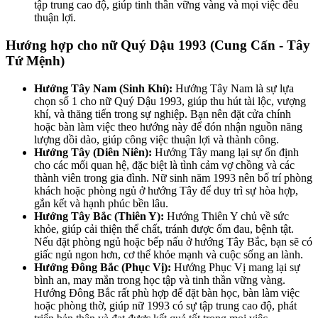
tập trung cao độ, giúp tinh thần vững vàng và mọi việc đều
thuận lợi.
Hướng hợp cho nữ Quý Dậu 1993 (Cung Cấn - Tây
Tứ Mệnh)
Hướng Tây Nam (Sinh Khí):
Hướng Tây Nam là sự lựa
chọn số 1 cho nữ Quý Dậu 1993, giúp thu hút tài lộc, vượng
khí, và thăng tiến trong sự nghiệp. Bạn nên đặt cửa chính
hoặc bàn làm việc theo hướng này để đón nhận nguồn năng
lượng dồi dào, giúp công việc thuận lợi và thành công.
Hướng Tây (Diên Niên):
Hướng Tây mang lại sự ổn định
cho các mối quan hệ, đặc biệt là tình cảm vợ chồng và các
thành viên trong gia đình. Nữ sinh năm 1993 nên bố trí phòng
khách hoặc phòng ngủ ở hướng Tây để duy trì sự hòa hợp,
gắn kết và hạnh phúc bền lâu.
Hướng Tây Bắc (Thiên Y):
Hướng Thiên Y chủ về sức
khỏe, giúp cải thiện thể chất, tránh được ốm đau, bệnh tật.
Nếu đặt phòng ngủ hoặc bếp nấu ở hướng Tây Bắc, bạn sẽ có
giấc ngủ ngon hơn, cơ thể khỏe mạnh và cuộc sống an lành.
Hướng Đông Bắc (Phục Vị):
Hướng Phục Vị mang lại sự
bình an, may mắn trong học tập và tinh thần vững vàng.
Hướng Đông Bắc rất phù hợp để đặt bàn học, bàn làm việc
hoặc phòng thờ, giúp nữ 1993 có sự tập trung cao độ, phát