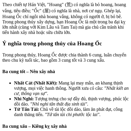
Theo chiết tự Hán Việt, "Hoang" (荒
) có nghĩa là bỏ hoang, hoang
vắng, tiêu điều; "Ốc" (
屋
) có nghĩa là nhà, nơi cư ngụ. Ghép lại,
Hoang Ốc chỉ ngôi nhà hoang vắng, không có người ở, bị bỏ bê.
Trong phong thủy xây dựng, hạn Hoang Ốc là một trong ba đại kỵ
lớn nhất (cùng với Kim Lâu và Tam Tai) mà gia chủ cần tránh khi
tiến hành xây nhà hoặc sửa chữa lớn.
Ý nghĩa trong phong thủy của Hoang Ốc
Trong phong thủy, Hoang Ốc được chia thành 6 cung, luân chuyển
theo chu kỳ tuổi tác, bao gồm 3 cung tốt và 3 cung xấu.
Ba cung tốt – Nên xây nhà
Nhất Cát (Nhất Kiết):
Mang lại may mắn, an khang thịnh
vượng, mọi việc hanh thông. Người xưa có câu:
"Nhất kiết an
cư, thông vạn sự".
Nhì Nghi:
Tượng trưng cho sự đầy đủ, thịnh vượng, phúc lộc
dồi dào.
"Nhì nghi tấn thất địa sinh tài".
Tứ Tấn Tài:
Chủ về tài lộc dồi dào, làm ăn phát đạt, công
danh thăng tiến.
"Tứ tấn tài chi phước lộc lai".
Ba cung xấu – Kiêng kỵ xây nhà