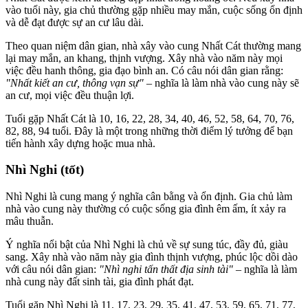
vào tuổi này, gia chủ thường gặp nhiều may mắn, cuộc sống ổn định
và dễ đạt được sự an cư lâu dài.
Theo quan niệm dân gian, nhà xây vào cung Nhất Cát thường mang
lại may mắn, an khang, thịnh vượng. Xây nhà vào năm này mọi
việc đều hanh thông, gia đạo bình an. Có câu nói dân gian rằng:
"Nhất kiết an cư, thông vạn sự"
– nghĩa là làm nhà vào cung này sẽ
an cư, mọi việc đều thuận lợi.
Tuổi gặp Nhất Cát là 10, 16, 22, 28, 34, 40, 46, 52, 58, 64, 70, 76,
82, 88, 94 tuổi. Đây là một trong những thời điểm lý tưởng để bạn
tiến hành xây dựng hoặc mua nhà.
Nhì Nghi (tốt)
Nhì Nghi là cung mang ý nghĩa cân bằng và ổn định. Gia chủ làm
nhà vào cung này thường có cuộc sống gia đình êm ấm, ít xảy ra
mâu thuẫn.
Ý nghĩa nổi bật của Nhì Nghi là chủ về sự sung túc, đầy đủ, giàu
sang. Xây nhà vào năm này gia đình thịnh vượng, phúc lộc dồi dào
với câu nói dân gian:
"Nhì nghi tấn thất địa sinh tài"
– nghĩa là làm
nhà cung này đất sinh tài, gia đình phát đạt.
Tuổi gặp Nhì Nghi là 11, 17, 23, 29, 35, 41, 47, 53, 59, 65, 71, 77,