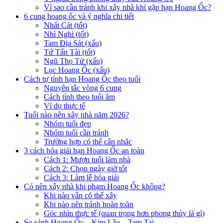
Vì sao cần tránh khi xây nhà khi gặp hạn Hoang Ốc?
6 cung hoang ốc và ý nghĩa chi tiết
Nhất Cát (tốt)
Nhì Nghi (tốt)
Tam Địa Sát (xấu)
Tứ Tấn Tài (tốt)
Ngũ Thọ Tử (xấu)
Lục Hoang Ốc (xấu)
Cách tự tính hạn Hoang Ốc theo tuổi
Nguyên tắc vòng 6 cung
Cách tính theo tuổi âm
Ví dụ thực tế
Tuổi nào nên xây nhà năm 2026?
Nhóm tuổi đẹp
Nhóm tuổi cần tránh
Trường hợp có thể cân nhắc
3 cách hóa giải hạn Hoang Ốc an toàn
Cách 1: Mượn tuổi làm nhà
Cách 2: Chọn ngày giờ tốt
Cách 3: Làm lễ hóa giải
Có nên xây nhà khi phạm Hoang Ốc không?
Khi nào vẫn có thể xây
Khi nào nên tránh hoàn toàn
Góc nhìn thực tế (quan trọng hơn phong thủy là gì)
So sánh Hoang Ốc – Kim Lâu – Tam Tai