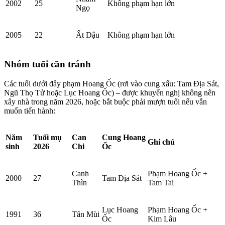
2002
25
Không phạm hạn lớn
Ngọ
2005
22
Ất Dậu
Không phạm hạn lớn
Nhóm tuổi cần tránh
Các tuổi dưới đây phạm Hoang Ốc (rơi vào cung xấu: Tam Địa Sát,
Ngũ Thọ Tử hoặc Lục Hoang Ốc) – được khuyến nghị không nên
xây nhà trong năm 2026, hoặc bắt buộc phải mượn tuổi nếu vẫn
muốn tiến hành:
Năm
Tuổi mụ
Can
Cung Hoang
Ghi chú
sinh
2026
Chi
Ốc
Canh
Phạm Hoang Ốc +
2000
27
Tam Địa Sát
Thìn
Tam Tai
Lục Hoang
Phạm Hoang Ốc +
1991
36
Tân Mùi
Ốc
Kim Lâu