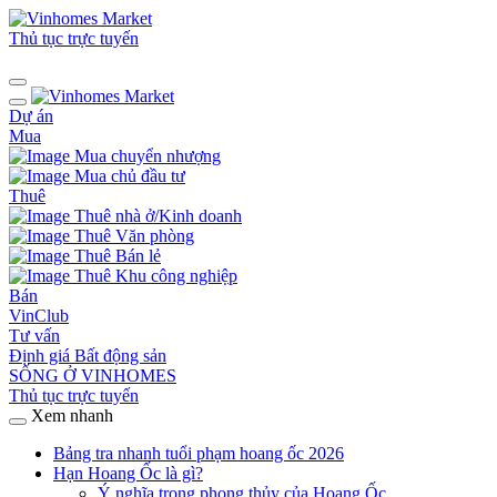
Thủ tục trực tuyến
Dự án
Mua
Mua chuyển nhượng
Mua chủ đầu tư
Thuê
Thuê nhà ở/Kinh doanh
Thuê Văn phòng
Thuê Bán lẻ
Thuê Khu công nghiệp
Bán
VinClub
Tư vấn
Định giá Bất động sản
SỐNG Ở VINHOMES
Thủ tục trực tuyến
Xem nhanh
Bảng tra nhanh tuổi phạm hoang ốc 2026
Hạn Hoang Ốc là gì?
Ý nghĩa trong phong thủy của Hoang Ốc