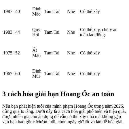
Đinh
1987
40
Tam Tai
Nhẹ
Có thể xây
Mão
Quý
Có thể xây, chú ý an
1983
44
Tam Tai
Nhẹ
Hợi
toàn lao động
Ất
1975
52
Tam Tai
Nhẹ
Có thể xây
Mão
Đinh
1967
60
Tam Tai
Nhẹ
Có thể xây
Mùi
3 cách hóa giải hạn Hoang Ốc an toàn
Nếu bạn phát hiện tuổi của mình phạm Hoang Ốc trong năm 2026,
đừng quá lo lắng. Dưới đây là 3 cách hóa giải phổ biến và hiệu quả,
được nhiều gia chủ áp dụng để vẫn có thể xây nhà mà không gặp
vận hạn bao gồm: Mượn tuổi, chọn ngày giờ tốt và làm lễ hóa giải.