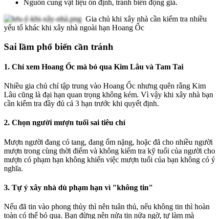
Nguồn cung vật liệu ổn định, tránh biến động giá.
Gia chủ khi xây nhà cần kiểm tra nhiều
yếu tố khác khi xây nhà ngoài hạn Hoang Ốc
Sai lầm phổ biến cần tránh
1. Chỉ xem Hoang Ốc mà bỏ qua Kim Lâu và Tam Tai
Nhiều gia chủ chỉ tập trung vào Hoang Ốc nhưng quên rằng Kim
Lâu cũng là đại hạn quan trọng không kém. Vì vậy khi xây nhà bạn
cần kiểm tra đầy đủ cả 3 hạn trước khi quyết định.
2. Chọn người mượn tuổi sai tiêu chí
Mượn người đang có tang, đang ốm nặng, hoặc đã cho nhiều người
mượn trong cùng thời điểm và không kiểm tra kỹ tuổi của người cho
mượn có phạm hạn không khiến việc mượn tuổi của bạn không có ý
nghĩa.
3. Tự ý xây nhà dù phạm hạn vì "không tin"
Nếu đã tin vào phong thủy thì nên tuân thủ, nếu không tin thì hoàn
toàn có thể bỏ qua. Bạn đừng nên nửa tin nửa ngờ, tự làm mà