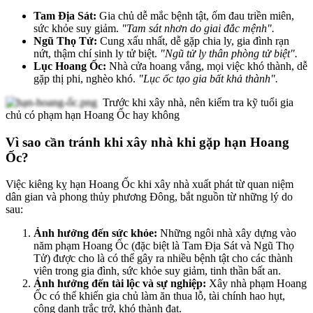
Tam Địa Sát:
Gia chủ dễ mắc bệnh tật, ốm đau triền miên,
sức khỏe suy giảm.
"Tam sát nhơn do giai đắc mệnh".
Ngũ Thọ Tử:
Cung xấu nhất, dễ gặp chia ly, gia đình rạn
nứt, thậm chí sinh ly tử biệt.
"Ngũ tử ly thân phòng tử biệt".
Lục Hoang Ốc:
Nhà cửa hoang vắng, mọi việc khó thành, dễ
gặp thị phi, nghèo khó.
"Lục ốc tạo gia bất khả thành".
Trước khi xây nhà, nên kiểm tra kỹ tuổi gia
chủ có phạm hạn Hoang Ốc hay không
Vì sao cần tránh khi xây nhà khi gặp hạn Hoang
Ốc?
Việc kiêng kỵ hạn Hoang Ốc khi xây nhà xuất phát từ quan niệm
dân gian và phong thủy phương Đông, bắt nguồn từ những lý do
sau:
Ảnh hưởng đến sức khỏe:
Những ngôi nhà xây dựng vào
năm phạm Hoang Ốc (đặc biệt là Tam Địa Sát và Ngũ Thọ
Tử) được cho là có thể gây ra nhiều bệnh tật cho các thành
viên trong gia đình, sức khỏe suy giảm, tinh thần bất an.
Ảnh hưởng đến tài lộc và sự nghiệp:
Xây nhà phạm Hoang
Ốc có thể khiến gia chủ làm ăn thua lỗ, tài chính hao hụt,
công danh trắc trở, khó thành đạt.