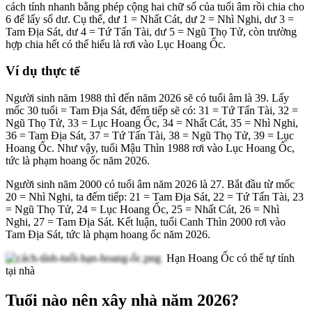
cách tính nhanh bằng phép cộng hai chữ số của tuổi âm rồi chia cho
6 để lấy số dư. Cụ thể, dư 1 = Nhất Cát, dư 2 = Nhì Nghi, dư 3 =
Tam Địa Sát, dư 4 = Tứ Tấn Tài, dư 5 = Ngũ Thọ Tử, còn trường
hợp chia hết có thể hiểu là rơi vào Lục Hoang Ốc.
Ví dụ thực tế
Người sinh năm 1988 thì đến năm 2026 sẽ có tuổi âm là 39. Lấy
mốc 30 tuổi = Tam Địa Sát, đếm tiếp sẽ có: 31 = Tứ Tấn Tài, 32 =
Ngũ Thọ Tử, 33 = Lục Hoang Ốc, 34 = Nhất Cát, 35 = Nhì Nghi,
36 = Tam Địa Sát, 37 = Tứ Tấn Tài, 38 = Ngũ Thọ Tử, 39 = Lục
Hoang Ốc. Như vậy, tuổi Mậu Thìn 1988 rơi vào Lục Hoang Ốc,
tức là phạm hoang ốc năm 2026.
Người sinh năm 2000 có tuổi âm năm 2026 là 27. Bắt đầu từ mốc
20 = Nhì Nghi, ta đếm tiếp: 21 = Tam Địa Sát, 22 = Tứ Tấn Tài, 23
= Ngũ Thọ Tử, 24 = Lục Hoang Ốc, 25 = Nhất Cát, 26 = Nhì
Nghi, 27 = Tam Địa Sát. Kết luận, tuổi Canh Thìn 2000 rơi vào
Tam Địa Sát, tức là phạm hoang ốc năm 2026.
Hạn Hoang Ốc có thể tự tính
tại nhà
Tuổi nào nên xây nhà năm 2026?