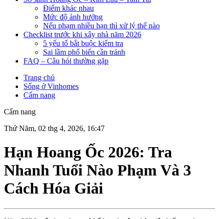
Điểm khác nhau
Mức độ ảnh hưởng
Nếu phạm nhiều hạn thì xử lý thế nào
Checklist trước khi xây nhà năm 2026
5 yếu tố bắt buộc kiểm tra
Sai lầm phổ biến cần tránh
FAQ – Câu hỏi thường gặp
Trang chủ
Sống ở Vinhomes
Cẩm nang
Cẩm nang
Thứ Năm, 02 thg 4, 2026, 16:47
Hạn Hoang Ốc 2026: Tra
Nhanh Tuổi Nào Phạm Và 3
Cách Hóa Giải