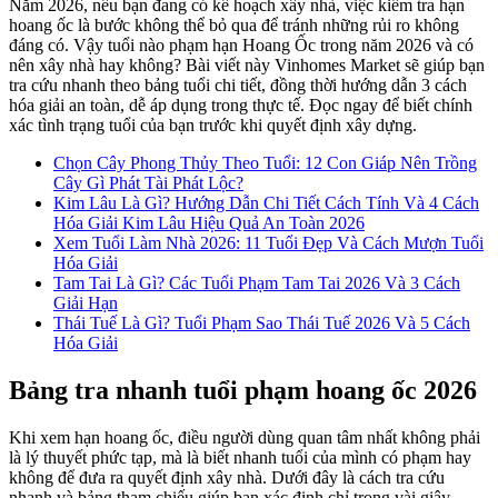
Năm 2026, nếu bạn đang có kế hoạch xây nhà, việc kiểm tra hạn
hoang ốc là bước không thể bỏ qua để tránh những rủi ro không
đáng có. Vậy tuổi nào phạm hạn Hoang Ốc trong năm 2026 và có
nên xây nhà hay không? Bài viết này Vinhomes Market sẽ giúp bạn
tra cứu nhanh theo bảng tuổi chi tiết, đồng thời hướng dẫn 3 cách
hóa giải an toàn, dễ áp dụng trong thực tế. Đọc ngay để biết chính
xác tình trạng tuổi của bạn trước khi quyết định xây dựng.
Chọn Cây Phong Thủy Theo Tuổi: 12 Con Giáp Nên Trồng
Cây Gì Phát Tài Phát Lộc?
Kim Lâu Là Gì? Hướng Dẫn Chi Tiết Cách Tính Và 4 Cách
Hóa Giải Kim Lâu Hiệu Quả An Toàn 2026
Xem Tuổi Làm Nhà 2026: 11 Tuổi Đẹp Và Cách Mượn Tuổi
Hóa Giải
Tam Tai Là Gì? Các Tuổi Phạm Tam Tai 2026 Và 3 Cách
Giải Hạn
Thái Tuế Là Gì? Tuổi Phạm Sao Thái Tuế 2026 Và 5 Cách
Hóa Giải
Bảng tra nhanh tuổi phạm hoang ốc 2026
Khi xem hạn hoang ốc, điều người dùng quan tâm nhất không phải
là lý thuyết phức tạp, mà là biết nhanh tuổi của mình có phạm hay
không để đưa ra quyết định xây nhà. Dưới đây là cách tra cứu
nhanh và bảng tham chiếu giúp bạn xác định chỉ trong vài giây.