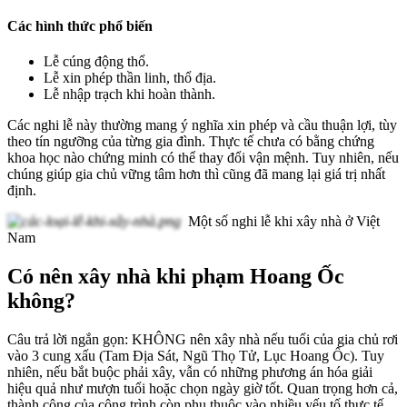
Các hình thức phổ biến
Lễ cúng động thổ.
Lễ xin phép thần linh, thổ địa.
Lễ nhập trạch khi hoàn thành.
Các nghi lễ này thường mang ý nghĩa xin phép và cầu thuận lợi, tùy
theo tín ngưỡng của từng gia đình. Thực tế chưa có bằng chứng
khoa học nào chứng minh có thể thay đổi vận mệnh. Tuy nhiên, nếu
chúng giúp gia chủ vững tâm hơn thì cũng đã mang lại giá trị nhất
định.
Một số nghi lễ khi xây nhà ở Việt
Nam
Có nên xây nhà khi phạm Hoang Ốc
không?
Câu trả lời ngắn gọn: KHÔNG nên xây nhà nếu tuổi của gia chủ rơi
vào 3 cung xấu (Tam Địa Sát, Ngũ Thọ Tử, Lục Hoang Ốc). Tuy
nhiên, nếu bắt buộc phải xây, vẫn có những phương án hóa giải
hiệu quả như mượn tuổi hoặc chọn ngày giờ tốt. Quan trọng hơn cả,
thành công của công trình còn phụ thuộc vào nhiều yếu tố thực tế