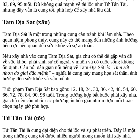
83, 89, 95 tuổi. Dù không quá mạnh về tài lộc như Tứ Tấn Tài,
nhưng đây vẫn là cung tốt, phù hợp để xây nhà lâu dài.
Tam Địa Sát (xấu)
Tam Địa Sát là một trong những cung cần tránh khi làm nhà. Theo
quan niệm phong thủy, cung này có thể mang đến những ảnh hưởng
tiêu cực liên quan đến sức khỏe và sự an toàn.
Nếu xây nhà vào cung Tam Địa Sát, gia chủ có thể dễ gặp vấn đề
về sức khỏe, phát sinh sự cố ngoài ý muốn và có cuộc sống không
ổn định. Câu nói dân gian nổi tiếng về Tam Địa Sát là:
"Tam sát
nhơn do giai đắc mệnh"
– nghĩa là cung này mang họa sát thân, ảnh
hưởng đến sức khỏe và vận mệnh.
Tuổi phạm Tam Địa Sát bao gồm: 12, 18, 24, 30, 36, 42, 48, 54, 60,
66, 72, 78, 84, 90, 96 tuổi. Trong trường hợp bắt buộc phải xây nhà,
gia chủ nên cân nhắc các phương án hóa giải như mượn tuổi hoặc
chọn ngày giờ phù hợp.
Tứ Tấn Tài (tốt)
Tứ Tấn Tài là cung đại diện cho tài lộc và sự phát triển. Đây là một
trong những cung tốt được nhiều người mong muốn khi xây nhà.