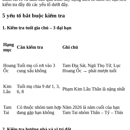
kiểm tra đầy đủ các yếu tố dưới đây.
5 yếu tố bắt buộc kiểm tra
1. Kiểm tra tuổi gia chủ – 3 đại hạn
Hạng
Cần kiểm tra
Ghi chú
mục
Hoang
Tuổi mụ có rơi vào 3
Tam Địa Sát, Ngũ Thọ Tử, Lục
Ốc
cung xấu không
Hoang Ốc → phải mượn tuổi
Kim
Tuổi mụ chia 9 dư 1, 3,
Phạm Kim Lâu Thân là nặng nhất
Lâu
6, 8
Tam
Có thuộc nhóm tam hợp
Năm 2026 là năm cuối của hạn
Tai
đang gặp hạn không
Tam Tai nhóm Thân – Tý – Thìn
2. Kiểm tra hướng nhà và vị trí đất