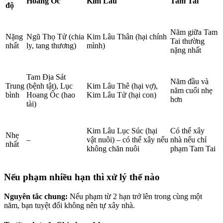
Hoang Ốc
Kim Lâu
Tam Tai
độ
Năm giữa Tam
Nặng
Ngũ Thọ Tử (chia
Kim Lâu Thân (hại chính
Tai thường
nhất
ly, tang thương)
mình)
nặng nhất
Tam Địa Sát
Năm đầu và
Trung
(bệnh tật), Lục
Kim Lâu Thê (hại vợ),
năm cuối nhẹ
bình
Hoang Ốc (hao
Kim Lâu Tử (hại con)
hơn
tài)
Kim Lâu Lục Súc (hại
Có thể xây
Nhẹ
–
vật nuôi) – có thể xây nếu
nhà nếu chỉ
nhất
không chăn nuôi
phạm Tam Tai
Nếu phạm nhiều hạn thì xử lý thế nào
Nguyên tắc chung:
Nếu phạm từ 2 hạn trở lên trong cùng một
năm, bạn tuyệt đối không nên tự xây nhà.