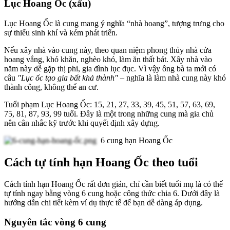
Lục Hoang Ốc (xấu)
Lục Hoang Ốc là cung mang ý nghĩa “nhà hoang”, tượng trưng cho
sự thiếu sinh khí và kém phát triển.
Nếu xây nhà vào cung này, theo quan niệm phong thủy nhà cửa
hoang vắng, khó khăn, nghèo khó, làm ăn thất bát. Xây nhà vào
năm này dễ gặp thị phi, gia đình lục đục. Vì vậy ông bà ta mới có
câu
"Lục ốc tạo gia bất khả thành"
– nghĩa là làm nhà cung này khó
thành công, không thể an cư.
Tuổi phạm Lục Hoang Ốc: 15, 21, 27, 33, 39, 45, 51, 57, 63, 69,
75, 81, 87, 93, 99 tuổi. Đây là một trong những cung mà gia chủ
nên cân nhắc kỹ trước khi quyết định xây dựng.
6 cung hạn Hoang Ốc
Cách tự tính hạn Hoang Ốc theo tuổi
Cách tính hạn Hoang Ốc rất đơn giản, chỉ cần biết tuổi mụ là có thể
tự tính ngay bằng vòng 6 cung hoặc công thức chia 6. Dưới đây là
hướng dẫn chi tiết kèm ví dụ thực tế để bạn dễ dàng áp dụng.
Nguyên tắc vòng 6 cung