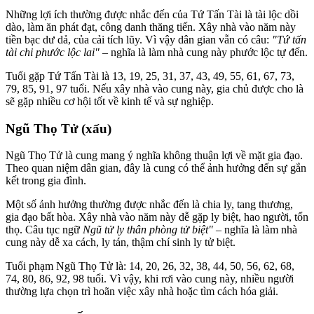
Những lợi ích thường được nhắc đến của Tứ Tấn Tài là tài lộc dồi
dào, làm ăn phát đạt, công danh thăng tiến. Xây nhà vào năm này
tiền bạc dư dả, của cải tích lũy. Vì vậy dân gian vẫn có câu:
"Tứ tấn
tài chi phước lộc lai"
– nghĩa là làm nhà cung này phước lộc tự đến.
Tuổi gặp Tứ Tấn Tài là 13, 19, 25, 31, 37, 43, 49, 55, 61, 67, 73,
79, 85, 91, 97 tuổi. Nếu xây nhà vào cung này, gia chủ được cho là
sẽ gặp nhiều cơ hội tốt về kinh tế và sự nghiệp.
Ngũ Thọ Tử (xấu)
Ngũ Thọ Tử là cung mang ý nghĩa không thuận lợi về mặt gia đạo.
Theo quan niệm dân gian, đây là cung có thể ảnh hưởng đến sự gắn
kết trong gia đình.
Một số ảnh hưởng thường được nhắc đến là chia ly, tang thương,
gia đạo bất hòa. Xây nhà vào năm này dễ gặp ly biệt, hao người, tổn
thọ. Câu tục ngữ
Ngũ tử ly thân phòng tử biệt"
– nghĩa là làm nhà
cung này dễ xa cách, ly tán, thậm chí sinh ly tử biệt.
Tuổi phạm Ngũ Thọ Tử là: 14, 20, 26, 32, 38, 44, 50, 56, 62, 68,
74, 80, 86, 92, 98 tuổi. Vì vậy, khi rơi vào cung này, nhiều người
thường lựa chọn trì hoãn việc xây nhà hoặc tìm cách hóa giải.