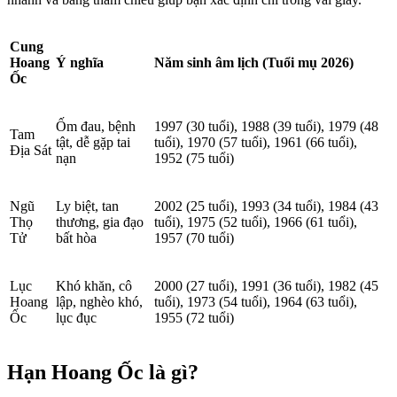
Cung
Hoang
Ý nghĩa
Năm sinh âm lịch (Tuổi mụ 2026)
Ốc
Ốm đau, bệnh
1997 (30 tuổi), 1988 (39 tuổi), 1979 (48
Tam
tật, dễ gặp tai
tuổi), 1970 (57 tuổi), 1961 (66 tuổi),
Địa Sát
nạn
1952 (75 tuổi)
Ngũ
Ly biệt, tan
2002 (25 tuổi), 1993 (34 tuổi), 1984 (43
Thọ
thương, gia đạo
tuổi), 1975 (52 tuổi), 1966 (61 tuổi),
Tử
bất hòa
1957 (70 tuổi)
Lục
Khó khăn, cô
2000 (27 tuổi), 1991 (36 tuổi), 1982 (45
Hoang
lập, nghèo khó,
tuổi), 1973 (54 tuổi), 1964 (63 tuổi),
Ốc
lục đục
1955 (72 tuổi)
Hạn Hoang Ốc là gì?