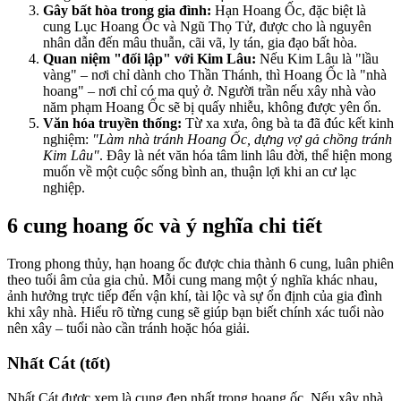
Gây bất hòa trong gia đình:
Hạn Hoang Ốc, đặc biệt là
cung Lục Hoang Ốc và Ngũ Thọ Tử, được cho là nguyên
nhân dẫn đến mâu thuẫn, cãi vã, ly tán, gia đạo bất hòa.
Quan niệm "đối lập" với Kim Lâu:
Nếu Kim Lâu là "lầu
vàng" – nơi chỉ dành cho Thần Thánh, thì Hoang Ốc là "nhà
hoang" – nơi chỉ có ma quỷ ở. Người trần nếu xây nhà vào
năm phạm Hoang Ốc sẽ bị quấy nhiễu, không được yên ổn.
Văn hóa truyền thống:
Từ xa xưa, ông bà ta đã đúc kết kinh
nghiệm:
"Làm nhà tránh Hoang Ốc, dựng vợ gả chồng tránh
Kim Lâu"
. Đây là nét văn hóa tâm linh lâu đời, thể hiện mong
muốn về một cuộc sống bình an, thuận lợi khi an cư lạc
nghiệp.
6 cung hoang ốc và ý nghĩa chi tiết
Trong phong thủy, hạn hoang ốc được chia thành 6 cung, luân phiên
theo tuổi âm của gia chủ. Mỗi cung mang một ý nghĩa khác nhau,
ảnh hưởng trực tiếp đến vận khí, tài lộc và sự ổn định của gia đình
khi xây nhà. Hiểu rõ từng cung sẽ giúp bạn biết chính xác tuổi nào
nên xây – tuổi nào cần tránh hoặc hóa giải.
Nhất Cát (tốt)
Nhất Cát được xem là cung đẹp nhất trong hoang ốc. Nếu xây nhà