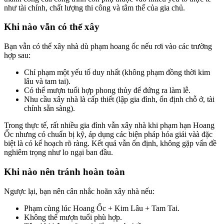
như tài chính, chất lượng thi công và tâm thế của gia chủ.
Khi nào vẫn có thể xây
Bạn vẫn có thể xây nhà dù phạm hoang ốc nếu rơi vào các trường
hợp sau:
Chỉ phạm một yếu tố duy nhất (không phạm đồng thời kim
lâu và tam tai).
Có thể mượn tuổi hợp phong thủy để đứng ra làm lễ.
Nhu cầu xây nhà là cấp thiết (lập gia đình, ổn định chỗ ở, tài
chính sẵn sàng).
Trong thực tế, rất nhiều gia đình vẫn xây nhà khi phạm hạn Hoang
Ốc nhưng có chuẩn bị kỹ, áp dụng các biện pháp hóa giải vàà đặc
biệt là có kế hoạch rõ ràng. Kết quả vẫn ổn định, không gặp vấn đề
nghiêm trọng như lo ngại ban đầu.
Khi nào nên tránh hoàn toàn
Ngược lại, bạn nên cân nhắc hoãn xây nhà nếu:
Phạm cùng lúc Hoang Ốc + Kim Lâu + Tam Tai.
Không thể mượn tuổi phù hợp.