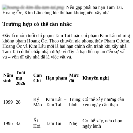
Nếu gặp phải ba hạn Tam Tai,
Hoang Ốc, Kim Lâu cùng lúc thì bạn không nên xây nhà
Trường hợp có thể cân nhắc
Đây là nhóm tuổi chỉ phạm Tam Tai hoặc chỉ phạm Kim Lâu nhưng
không phạm Hoang Ốc. Theo chuyên gia phong thủy Phạm Cương,
Hoang Ốc và Kim Lâu mới là hai hạn chính cần tránh khi xây nhà.
Tam Tai có thể chấp nhận được vì đây là hạn liên quan đến sự vất
vả – vốn dĩ xây nhà đã là việc vất vả.
Tuổi
Năm
Can
Mức
mụ
Hạn phạm
Khuyến nghị
sinh
Chi
độ
2026
Kỷ
Kim Lâu +
Trung
Có thể xây nhưng cần
1999
28
Mão
Tam Tai
bình
xem ngày cẩn thận
Ất
Có thể xây, nên chọn
1995
32
Tam Tai
Nhẹ
Hợi
ngày lành