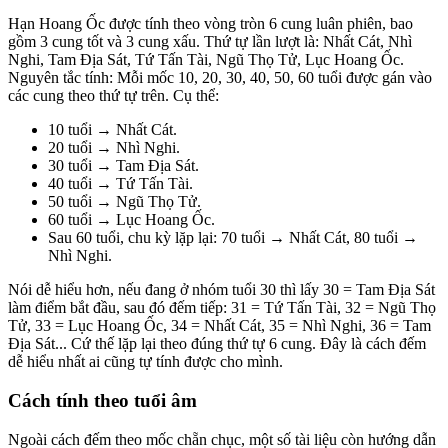
Hạn Hoang Ốc được tính theo vòng tròn 6 cung luân phiên, bao
gồm 3 cung tốt và 3 cung xấu. Thứ tự lần lượt là: Nhất Cát, Nhì
Nghi, Tam Địa Sát, Tứ Tấn Tài, Ngũ Thọ Tử, Lục Hoang Ốc.
Nguyên tắc tính: Mỗi mốc 10, 20, 30, 40, 50, 60 tuổi được gán vào
các cung theo thứ tự trên. Cụ thể:
10 tuổi → Nhất Cát.
20 tuổi → Nhì Nghi.
30 tuổi → Tam Địa Sát.
40 tuổi → Tứ Tấn Tài.
50 tuổi → Ngũ Thọ Tử.
60 tuổi → Lục Hoang Ốc.
Sau 60 tuổi, chu kỳ lặp lại: 70 tuổi → Nhất Cát, 80 tuổi →
Nhì Nghi.
Nói dễ hiểu hơn, nếu đang ở nhóm tuổi 30 thì lấy 30 = Tam Địa Sát
làm điểm bắt đầu, sau đó đếm tiếp: 31 = Tứ Tấn Tài, 32 = Ngũ Thọ
Tử, 33 = Lục Hoang Ốc, 34 = Nhất Cát, 35 = Nhì Nghi, 36 = Tam
Địa Sát... Cứ thế lặp lại theo đúng thứ tự 6 cung. Đây là cách đếm
dễ hiểu nhất ai cũng tự tính được cho mình.
Cách tính theo tuổi âm
Ngoài cách đếm theo mốc chẵn chục, một số tài liệu còn hướng dẫn