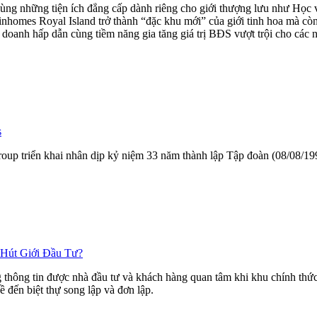
cùng những tiện ích đẳng cấp dành riêng cho giới thượng lưu như Học
homes Royal Island trở thành “đặc khu mới” của giới tinh hoa mà còn
 doanh hấp dẫn cùng tiềm năng gia tăng giá trị BĐS vượt trội cho các n
s
ngroup triển khai nhân dịp kỷ niệm 33 năm thành lập Tập đoàn (08/08/
 Hút Giới Đầu Tư?
hông tin được nhà đầu tư và khách hàng quan tâm khi khu chính thức r
ề đến biệt thự song lập và đơn lập.