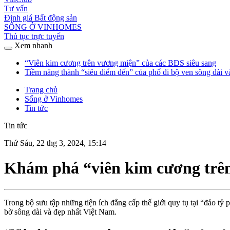
Tư vấn
Định giá Bất động sản
SỐNG Ở VINHOMES
Thủ tục trực tuyến
Xem nhanh
“Viên kim cương trên vương miện” của các BĐS siêu sang
Tiềm năng thành “siêu điểm đến” của phố đi bộ ven sông dài 
Trang chủ
Sống ở Vinhomes
Tin tức
Tin tức
Thứ Sáu, 22 thg 3, 2024, 15:14
Khám phá “viên kim cương trên
Trong bộ sưu tập những tiện ích đẳng cấp thế giới quy tụ tại “đảo 
bờ sông dài và đẹp nhất Việt Nam.