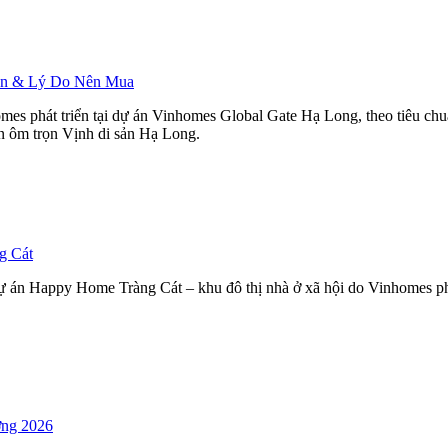
Bán & Lý Do Nên Mua
mes phát triển tại dự án Vinhomes Global Gate Hạ Long, theo tiêu ch
ìn ôm trọn Vịnh di sản Hạ Long.
g Cát
 án Happy Home Tràng Cát – khu đô thị nhà ở xã hội do Vinhomes phát
ờng 2026