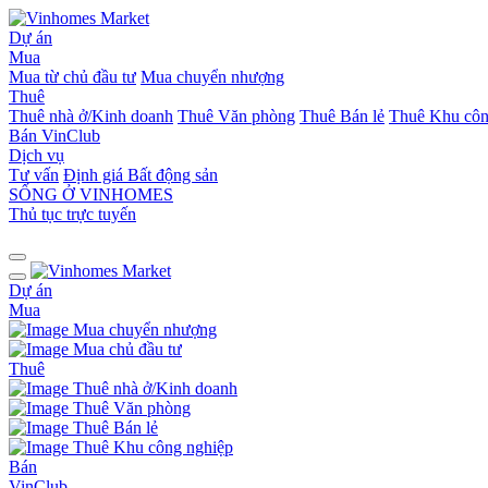
Dự án
Mua
Mua từ chủ đầu tư
Mua chuyển nhượng
Thuê
Thuê nhà ở/Kinh doanh
Thuê Văn phòng
Thuê Bán lẻ
Thuê Khu côn
Bán
VinClub
Dịch vụ
Tư vấn
Định giá Bất động sản
SỐNG Ở VINHOMES
Thủ tục trực tuyến
Dự án
Mua
Mua chuyển nhượng
Mua chủ đầu tư
Thuê
Thuê nhà ở/Kinh doanh
Thuê Văn phòng
Thuê Bán lẻ
Thuê Khu công nghiệp
Bán
VinClub