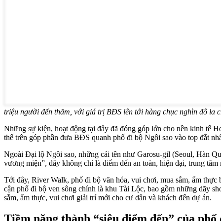
triệu người đến thăm, với giá trị BĐS lên tới hàng chục nghìn đô la
Những sự kiện, hoạt động tại đây đã đóng góp lớn cho nền kinh tế 
thế trên góp phần đưa BĐS quanh phố đi bộ Ngôi sao vào top đắt 
Ngoài Đại lộ Ngôi sao, những cái tên như Garosu-gil (Seoul, Hàn Q
vương miện”, đây không chỉ là điểm đến an toàn, hiện đại, trung tâm 
Tới đây, River Walk, phố đi bộ văn hóa, vui chơi, mua sắm, ẩm thực 
cận phố đi bộ ven sông chính là khu Tài Lộc, bao gồm những dãy shop
sắm, ẩm thực, vui chơi giải trí mới cho cư dân và khách đến dự án.
Tiềm năng thành “siêu điểm đến” của phố 