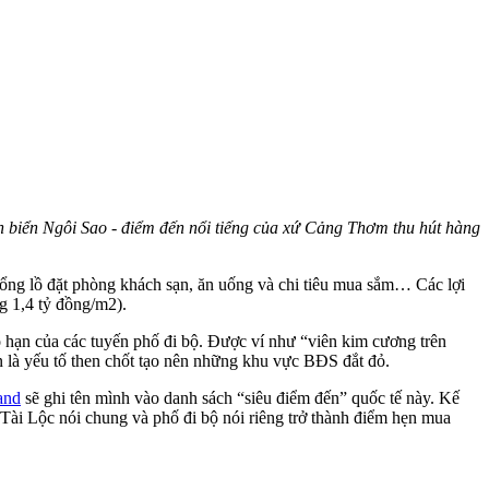
 biển Ngôi Sao - điểm đến nổi tiếng của xứ Cảng Thơm thu hút hàng
ổng lồ đặt phòng khách sạn, ăn uống và chi tiêu mua sắm… Các lợi
ng 1,4 tỷ đồng/m2).
 hạn của các tuyến phố đi bộ. Được ví như “viên kim cương trên
òn là yếu tố then chốt tạo nên những khu vực BĐS đắt đỏ.
and
sẽ ghi tên mình vào danh sách “siêu điểm đến” quốc tế này. Kế
 Tài Lộc nói chung và phố đi bộ nói riêng trở thành điểm hẹn mua