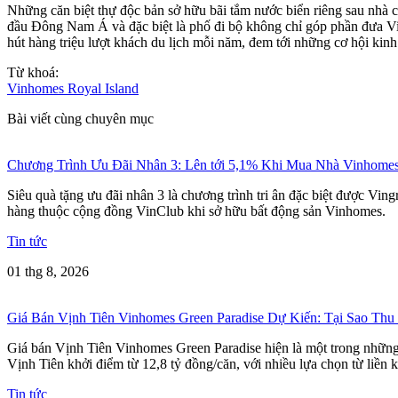
Những căn biệt thự độc bản sở hữu bãi tắm nước biển riêng sau nhà 
đầu Đông Nam Á và đặc biệt là phố đi bộ không chỉ góp phần đưa Vin
hút hàng triệu lượt khách du lịch mỗi năm, đem tới những cơ hội kinh
Từ khoá:
Vinhomes Royal Island
Bài viết cùng chuyên mục
Chương Trình Ưu Đãi Nhân 3: Lên tới 5,1% Khi Mua Nhà Vinhome
Siêu quà tặng ưu đãi nhân 3 là chương trình tri ân đặc biệt được Vi
hàng thuộc cộng đồng VinClub khi sở hữu bất động sản Vinhomes.
Tin tức
01 thg 8, 2026
Giá Bán Vịnh Tiên Vinhomes Green Paradise Dự Kiến: Tại Sao Thu
Giá bán Vịnh Tiên Vinhomes Green Paradise hiện là một trong những t
Vịnh Tiên khởi điểm từ 12,8 tỷ đồng/căn, với nhiều lựa chọn từ liền k
Tin tức