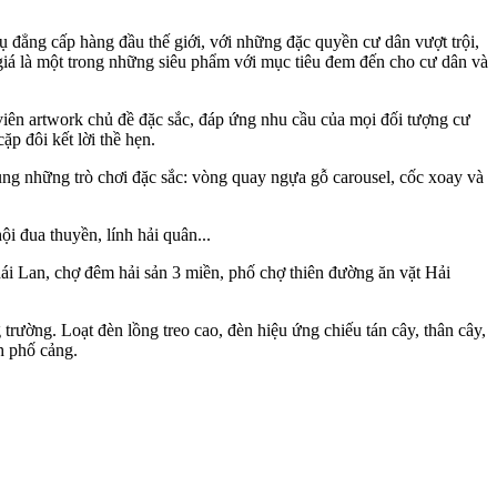
vụ đẳng cấp hàng đầu thế giới, với những đặc quyền cư dân vượt trội,
 giá là một trong những siêu phẩm với mục tiêu đem đến cho cư dân và
iên artwork chủ đề đặc sắc, đáp ứng nhu cầu của mọi đối tượng cư
p đôi kết lời thề hẹn.
ùng những trò chơi đặc sắc: vòng quay ngựa gỗ carousel, cốc xoay và
 đua thuyền, lính hải quân...
ái Lan, chợ đêm hải sản 3 miền, phố chợ thiên đường ăn vặt Hải
trường. Loạt đèn lồng treo cao, đèn hiệu ứng chiếu tán cây, thân cây,
h phố cảng.