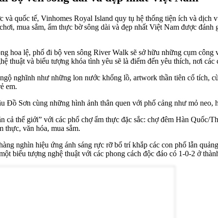
c và quốc tế, Vinhomes Royal Island quy tụ hệ thống tiện ích và dịch 
ui chơi, mua sắm, ẩm thực bờ sông dài và đẹp nhất Việt Nam được đánh
ng hoa lệ, phố đi bộ ven sông River Walk sẽ sở hữu những cụm công v
 thuật và biểu tượng khóa tình yêu sẽ là điểm đến yêu thích, nơi các cặ
ngộ nghĩnh như những lon nước khổng lồ, artwork thần tiên cổ tích, c
rẻ em.
u Đồ Sơn cùng những hình ảnh thân quen với phố cảng như mỏ neo, hội
“ăn cả thế giới” với các phố chợ ẩm thực đặc sắc: chợ đêm Hàn Quốc/Th
 thực, văn hóa, mua sắm.
hàng nghìn hiệu ứng ánh sáng rực rỡ bố trí khắp các con phố lẫn quảng 
một biểu tượng nghệ thuật với các phong cách độc đáo có 1-0-2 ở thàn