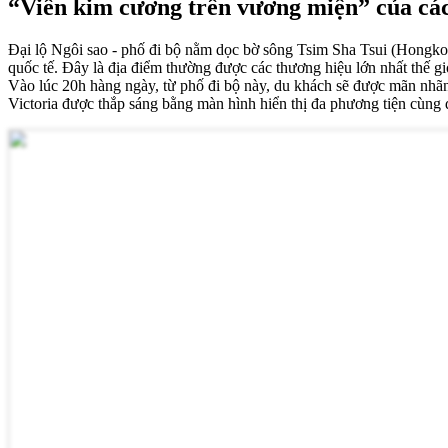
“Viên kim cương trên vương miện” của các
Đại lộ Ngôi sao - phố đi bộ nằm dọc bờ sông Tsim Sha Tsui (Hongko
quốc tế. Đây là địa điểm thường được các thương hiệu lớn nhất thế gi
Vào lúc 20h hàng ngày, từ phố đi bộ này, du khách sẽ được mãn nhãn 
Victoria được thắp sáng bằng màn hình hiển thị đa phương tiện cùng 