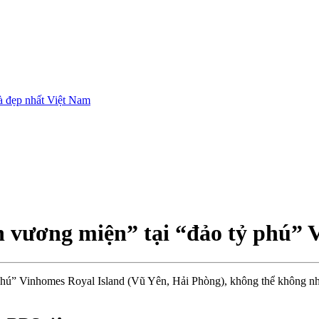
và đẹp nhất Việt Nam
 vương miện” tại “đảo tỷ phú” 
tỷ phú” Vinhomes Royal Island (Vũ Yên, Hải Phòng), không thể không n