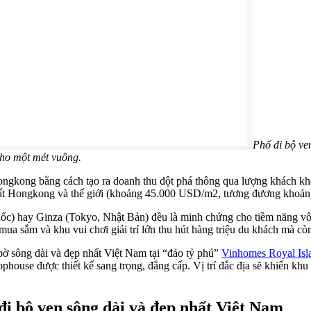
Phố đi bộ ven
 cho một mét vuông.
Hongkong bằng cách tạo ra doanh thu đột phá thông qua lượng khách kh
nhất Hongkong và thế giới (khoảng 45.000 USD/m2, tương đương khoả
uốc) hay Ginza (Tokyo, Nhật Bản) đều là minh chứng cho tiềm năng vô
mua sắm và khu vui chơi giải trí lớn thu hút hàng triệu du khách mà c
bờ sông dài và đẹp nhất Việt Nam tại “đảo tỷ phú”
Vinhomes Royal Isl
house được thiết kế sang trọng, đẳng cấp. Vị trí đắc địa sẽ khiến khu
đi bộ ven sông dài và đẹp nhất Việt Nam