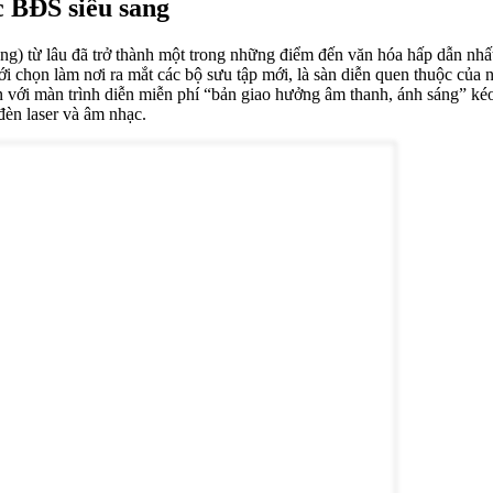
 BĐS siêu sang
ng) từ lâu đã trở thành một trong những điểm đến văn hóa hấp dẫn nh
ới chọn làm nơi ra mắt các bộ sưu tập mới, là sàn diễn quen thuộc của n
với màn trình diễn miễn phí “bản giao hưởng âm thanh, ánh sáng” kéo d
đèn laser và âm nhạc.