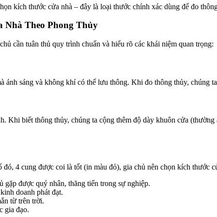
chọn kích thước cửa nhà – đây là loại thước chính xác dùng để đo thông
a Nhà Theo Phong Thủy
hủ cần tuân thủ quy trình chuẩn và hiểu rõ các khái niệm quan trọng:
 mà ánh sáng và không khí có thể lưu thông. Khi đo thông thủy, chún
. Khi biết thông thủy, chúng ta cộng thêm độ dày khuôn cửa (thường 
ó, 4 cung được coi là tốt (in màu đỏ), gia chủ nên chọn kích thước c
ủ gặp được quý nhân, thăng tiến trong sự nghiệp.
 kinh doanh phát đạt.
n từ trên trời.
c gia đạo.