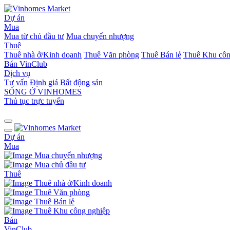
Dự án
Mua
Mua từ chủ đầu tư
Mua chuyển nhượng
Thuê
Thuê nhà ở/Kinh doanh
Thuê Văn phòng
Thuê Bán lẻ
Thuê Khu côn
Bán
VinClub
Dịch vụ
Tư vấn
Định giá Bất động sản
SỐNG Ở VINHOMES
Thủ tục trực tuyến
Dự án
Mua
Mua chuyển nhượng
Mua chủ đầu tư
Thuê
Thuê nhà ở/Kinh doanh
Thuê Văn phòng
Thuê Bán lẻ
Thuê Khu công nghiệp
Bán
VinClub