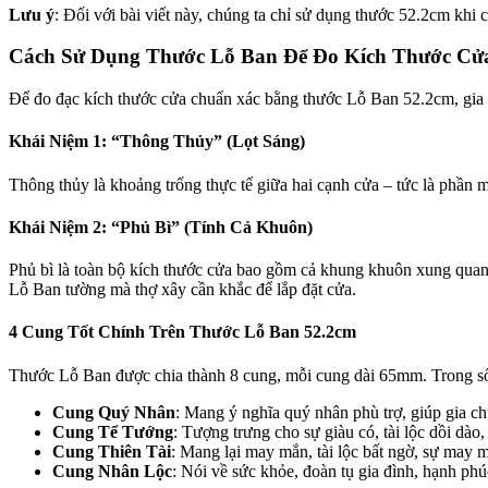
Lưu ý
: Đối với bài viết này, chúng ta chỉ sử dụng thước 52.2cm khi 
Cách Sử Dụng Thước Lỗ Ban Để Đo Kích Thước Cử
Để đo đạc kích thước cửa chuẩn xác bằng thước Lỗ Ban 52.2cm, gia c
Khái Niệm 1: “Thông Thủy” (Lọt Sáng)
Thông thủy là khoảng trống thực tế giữa hai cạnh cửa – tức là phần
Khái Niệm 2: “Phủ Bì” (Tính Cả Khuôn)
Phủ bì là toàn bộ kích thước cửa bao gồm cả khung khuôn xung quanh
Lỗ Ban tường mà thợ xây cần khắc để lắp đặt cửa.
4 Cung Tốt Chính Trên Thước Lỗ Ban 52.2cm
Thước Lỗ Ban được chia thành 8 cung, mỗi cung dài 65mm. Trong số đ
Cung Quý Nhân
: Mang ý nghĩa quý nhân phù trợ, giúp gia ch
Cung Tể Tướng
: Tượng trưng cho sự giàu có, tài lộc dồi dào,
Cung Thiên Tài
: Mang lại may mắn, tài lộc bất ngờ, sự may mắ
Cung Nhân Lộc
: Nói về sức khỏe, đoàn tụ gia đình, hạnh phú