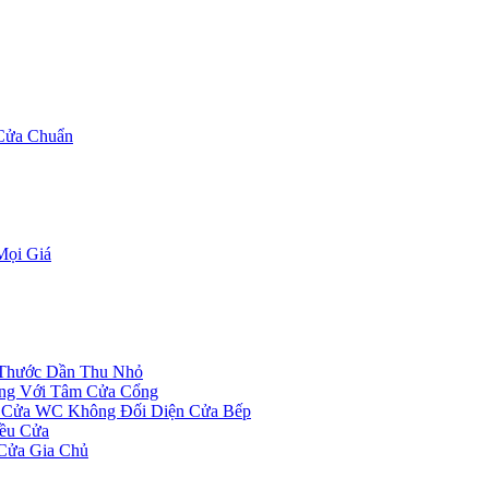
Cửa Chuẩn
Mọi Giá
 Thước Dần Thu Nhỏ
ng Với Tâm Cửa Cổng
, Cửa WC Không Đối Diện Cửa Bếp
ều Cửa
Cửa Gia Chủ