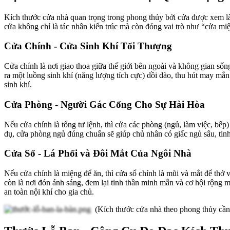
Kích thước cửa nhà quan trọng trong phong thủy bởi cửa được xem là 
cửa không chỉ là tác nhân kiến trúc mà còn đóng vai trò như “cửa miệ
Cửa Chính - Cửa Sinh Khí Tối Thượng
Cửa chính là nơi giao thoa giữa thế giới bên ngoài và không gian sốn
ra một luồng sinh khí (năng lượng tích cực) dồi dào, thu hút may mắn
sinh khí.
Cửa Phòng - Người Gác Cổng Cho Sự Hài Hòa
Nếu cửa chính là tổng tư lệnh, thì cửa các phòng (ngủ, làm việc, bế
dụ, cửa phòng ngủ đúng chuẩn sẽ giúp chủ nhân có giấc ngủ sâu, tinh t
Cửa Sổ - Lá Phối và Đôi Mắt Của Ngôi Nhà
Nếu cửa chính là miệng để ăn, thì cửa sổ chính là mũi và mắt để thở 
còn là nơi đón ánh sáng, đem lại tinh thần minh mẫn và cơ hội rộng m
an toàn nội khí cho gia chủ.
(Kích thước cửa nhà theo phong thủy cần 