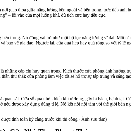
nơi giao thoa giữa năng lượng bên ngoài và bên trong, trực tiếp ảnh 
ng” – lối vào của mọi luồng khí, dù tích cực hay tiêu cực.
g bên trong. Nó đóng vai trò như một bộ lọc năng lượng vĩ đại. Một cá
 và bảo vệ gia đạo. Ngược lại, cửa quá hẹp hay quá rộng so với tỷ lệ ng
p) là những cấp chỉ huy quan trọng. Kích thước cửa phòng ảnh hưởng tr
hần thư thái; cửa phòng làm việc tốt sẽ hỗ trợ sự tập trung và sáng tạo
và quan sát. Cửa sổ quá nhỏ khiến khí ứ đọng, gây bí bách, bệnh tật. C
ở nếu được xây dựng đúng tỉ lệ. Nó kết nối nội tâm với thế giới bên n
được tính toán kỹ càng trước khi thi công - Ảnh sưu tầm)