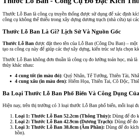
Thước Lỗ Ban - Công Cụ Đo Đạc Kích Th
Thước Lỗ Ban là công cụ truyền thống được sử dụng để xác định kích
công cụ không thể thiếu trong xây dựng dương trạch (nhà cửa) tại c
Thước Lỗ Ban Là Gì? Lịch Sử Và Nguồn Gốc
Thước Lỗ Ban
được đặt theo tên của Lỗ Ban (Công Du Ban) – một n
tạo ra công cụ này để giúp các thợ xây dựng, kiến trúc sư lựa chọn k
Thước Lỗ Ban không đơn thuần là công cụ đo lường toán học, mà là sự
thủy khác nhau:
4 cung tốt (in màu đỏ)
: Quý Nhân, Tể Tướng, Thiên Tài, Nhân
4 cung xấu (in màu đen)
: Hiểm Họa, Thiên Tai, Cô Độc, Thiên
Ba Loại Thước Lỗ Ban Phổ Biến Và Công Dụng Củ
Hiện nay, trên thị trường có 3 loại thước Lỗ Ban phổ biến, mỗi loại 
Loại 1: Thước Lỗ Ban 52.2cm (Thông Thủy):
Dùng để đo k
Loại 2: Thước Lỗ Ban 42.9cm (Dương Trạch):
Dùng để đo k
Loại 3: Thước Lỗ Ban 38.8cm (Âm Phần):
Dùng để đo kích 
hồn).