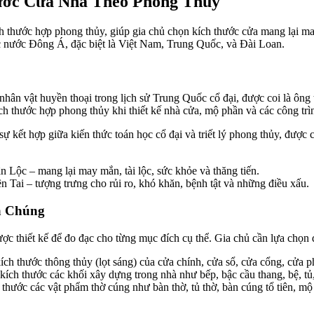
ước Cửa Nhà Theo Phong Thủy
 thước hợp phong thủy, giúp gia chủ chọn kích thước cửa mang lại ma
ác nước Đông Á, đặc biệt là Việt Nam, Trung Quốc, và Đài Loan.
hân vật huyền thoại trong lịch sử Trung Quốc cổ đại, được coi là ông
ích thước hợp phong thủy khi thiết kế nhà cửa, mộ phần và các công trì
 kết hợp giữa kiến thức toán học cổ đại và triết lý phong thủy, được
 Lộc – mang lại may mắn, tài lộc, sức khỏe và thăng tiến.
 Tai – tượng trưng cho rủi ro, khó khăn, bệnh tật và những điều xấu.
a Chúng
được thiết kế để đo đạc cho từng mục đích cụ thể. Gia chủ cần lựa chọn
ích thước thông thủy (lọt sáng) của cửa chính, cửa sổ, cửa cổng, cửa
ích thước các khối xây dựng trong nhà như bếp, bậc cầu thang, bệ, tủ
thước các vật phẩm thờ cúng như bàn thờ, tủ thờ, bàn cúng tổ tiên, mộ