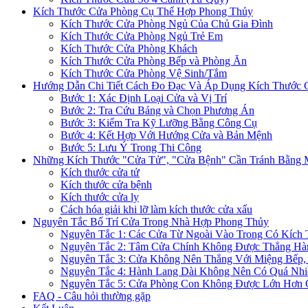
Kích Thước Cửa Phòng Cụ Thể Hợp Phong Thủy
Kích Thước Cửa Phòng Ngủ Của Chủ Gia Đình
Kích Thước Cửa Phòng Ngủ Trẻ Em
Kích Thước Cửa Phòng Khách
Kích Thước Cửa Phòng Bếp và Phòng Ăn
Kích Thước Cửa Phòng Vệ Sinh/Tắm
Hướng Dẫn Chi Tiết Cách Đo Đạc Và Áp Dụng Kích Thước 
Bước 1: Xác Định Loại Cửa và Vị Trí
Bước 2: Tra Cứu Bảng và Chọn Phương Án
Bước 3: Kiểm Tra Kỹ Lưỡng Bằng Công Cụ
Bước 4: Kết Hợp Với Hướng Cửa và Bản Mệnh
Bước 5: Lưu Ý Trong Thi Công
Những Kích Thước "Cửa Tử", "Cửa Bệnh" Cần Tránh Bằng 
Kích thước cửa tử
Kích thước cửa bệnh
Kích thước cửa ly
Cách hóa giải khi lỡ làm kích thước cửa xấu
Nguyên Tắc Bố Trí Cửa Trong Nhà Hợp Phong Thủy
Nguyên Tắc 1: Các Cửa Từ Ngoài Vào Trong Có Kích
Nguyên Tắc 2: Tâm Cửa Chính Không Được Thẳng Hà
Nguyên Tắc 3: Cửa Không Nên Thẳng Với Miệng Bếp
Nguyên Tắc 4: Hành Lang Dài Không Nên Có Quá Nhi
Nguyên Tắc 5: Cửa Phòng Con Không Được Lớn Hơn 
FAQ - Câu hỏi thường gặp