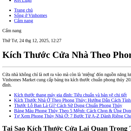
Kết Luận
Trang chủ
Sống ở Vinhomes
Cẩm nang
Cẩm nang
Thứ Tư, 24 thg 12, 2025, 12:27
Kích Thước Cửa Nhà Theo Phon
Cửa nhà không chỉ là nơi ra vào mà còn là 'miệng' đón nguồn năng lư
Vinhomes Market cung cấp bảng tra kích thước chuẩn phong thủy 2026
đình.
Kích thước thang máy gia đình: Tiêu chuẩn và bản vẽ chi tiết
Kích Thước Nhà Ở Theo Phong Thủy: Hướng Dẫn Cách Tính
Thước Lỗ Ban Là Gì? Cách Sử Dụng Chuẩn Phong Thủy
Bảng Màu Phong Thủy Theo 5 Mệnh: Cách Chọn & Ứng Dụn
Tự Xem Phong Thủy Nhà Ở: 7 Bước Từ A-Z Dành Riêng Cho
Tại Sao Kích Thước Cửa Lại Quan Trọng