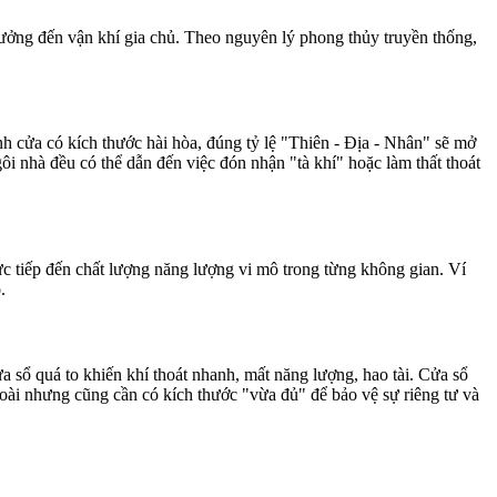
hưởng đến vận khí gia chủ. Theo nguyên lý phong thủy truyền thống,
nh cửa có kích thước hài hòa, đúng tỷ lệ "Thiên - Địa - Nhân" sẽ mở
ôi nhà đều có thể dẫn đến việc đón nhận "tà khí" hoặc làm thất thoát
ực tiếp đến chất lượng năng lượng vi mô trong từng không gian. Ví
.
ửa sổ quá to khiến khí thoát nhanh, mất năng lượng, hao tài. Cửa sổ
goài nhưng cũng cần có kích thước "vừa đủ" để bảo vệ sự riêng tư và