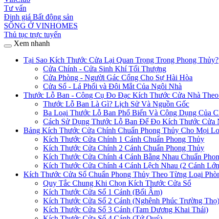
Tư vấn
Định giá Bất động sản
SỐNG Ở VINHOMES
Thủ tục trực tuyến
Xem nhanh
Tại Sao Kích Thước Cửa Lại Quan Trọng Trong Phong Thủy?
Cửa Chính - Cửa Sinh Khí Tối Thượng
Cửa Phòng - Người Gác Cổng Cho Sự Hài Hòa
Cửa Sổ - Lá Phối và Đôi Mắt Của Ngôi Nhà
Thước Lỗ Ban - Công Cụ Đo Đạc Kích Thước Cửa Nhà Theo
Thước Lỗ Ban Là Gì? Lịch Sử Và Nguồn Gốc
Ba Loại Thước Lỗ Ban Phổ Biến Và Công Dụng Của 
Cách Sử Dụng Thước Lỗ Ban Để Đo Kích Thước Cửa 
Bảng Kích Thước Cửa Chính Chuẩn Phong Thủy Cho Mọi Lo
Kích Thước Cửa Chính 1 Cánh Chuẩn Phong Thủy
Kích Thước Cửa Chính 2 Cánh Chuẩn Phong Thủy
Kích Thước Cửa Chính 4 Cánh Bằng Nhau Chuẩn Pho
Kích Thước Cửa Chính 4 Cánh Lệch Nhau (2 Cánh Lớn
Kích Thước Cửa Sổ Chuẩn Phong Thủy Theo Từng Loại Phò
Quy Tắc Chung Khi Chọn Kích Thước Cửa Sổ
Kích Thước Cửa Sổ 1 Cánh (Bối Âm)
Kích Thước Cửa Sổ 2 Cánh (Nghênh Phúc Trường Thọ
Kích Thước Cửa Sổ 3 Cánh (Tam Dương Khai Thái)
Kích Thước Cửa Sổ 4 Cánh (Tứ Quý)