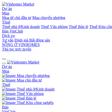
Dự án
Mua
Mua từ chủ đầu tư
Mua chuyển nhượng
Thuê
Thuê nhà ở/Kinh doanh
Thuê Văn phòng
Thuê Bán lẻ
Thuê Khu côn
Bán
VinClub
Dịch vụ
Tư vấn
Định giá Bất động sản
SỐNG Ở VINHOMES
Thủ tục trực tuyến
Dự án
Mua
Mua chuyển nhượng
Mua chủ đầu tư
Thuê
Thuê nhà ở/Kinh doanh
Thuê Văn phòng
Thuê Bán lẻ
Thuê Khu công nghiệp
Bán
VinClub