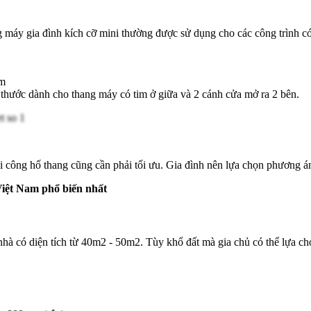
máy gia đình kích cỡ mini thường được sử dụng cho các công trình có di
mm
hước dành cho thang máy có tim ở giữa và 2 cánh cửa mở ra 2 bên.
à thi công hố thang cũng cần phải tối ưu. Gia đình nên lựa chọn phươ
Việt Nam phổ biến nhất
hà có diện tích từ 40m2 - 50m2. Tùy khổ đất mà gia chủ có thể lựa chọn