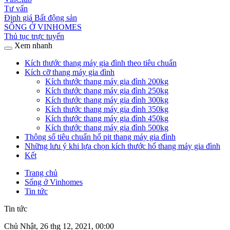
Tư vấn
Định giá Bất động sản
SỐNG Ở VINHOMES
Thủ tục trực tuyến
Xem nhanh
Kích thước thang máy gia đình theo tiêu chuẩn
Kích cỡ thang máy gia đình
Kích thước thang máy gia đình 200kg
Kích thước thang máy gia đình 250kg
Kích thước thang máy gia đình 300kg
Kích thước thang máy gia đình 350kg
Kích thước thang máy gia đình 450kg
Kích thước thang máy gia đình 500kg
Thông số tiêu chuẩn hố pit thang máy gia đình
Những lưu ý khi lựa chọn kích thước hố thang máy gia đình
Kết
Trang chủ
Sống ở Vinhomes
Tin tức
Tin tức
Chủ Nhật, 26 thg 12, 2021, 00:00