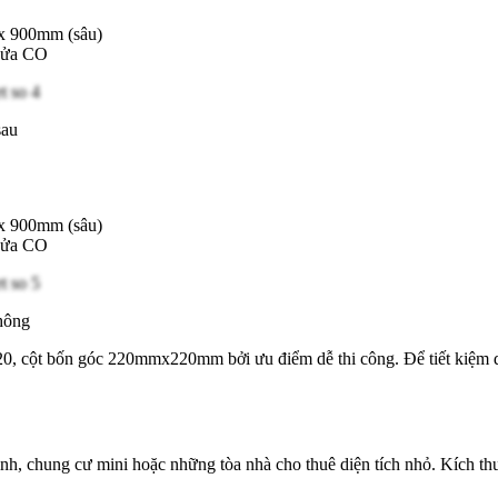
 x 900mm (sâu)
 cửa CO
sau
 x 900mm (sâu)
 cửa CO
hông
220, cột bốn góc 220mmx220mm bởi ưu điểm dễ thi công. Để tiết kiệm d
đình, chung cư mini hoặc những tòa nhà cho thuê diện tích nhỏ. Kích th