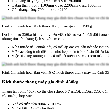
Hố thang máy: rộng 1500mm x sâu 1500mm
Cabin thang: rộng 1100mm x cao 2200mm x sâu 1000mm
Cửa thang: rộng 700mm x cao 2100mm
Hình ảnh minh họa: Kích thước thang máy gia đình 350kg
Do hố thang 350kg hình vuông nên việc chế tạo và lắp đặt đối trọng 
nhưng tim cửa thang lệch so với tim cabin.
Kích thước tiêu chuẩn này có thể lắp đặt với hầu hết các loại th
Với các công trình diện tích nhỏ hẹp, kiến trúc sư cần tối ưu
Việc sử dụng khung thép có thể tiết kiệm 15cm - 17cm mỗi ch
Hình ảnh minh họa: Bản vẽ mặt cắt kích thước thang máy gia đình 3
Kích thước thang máy gia đình 450kg
Thang tải trọng 450kg có thể chứa được 6-7 người, thường được dùng 
các trường hợp sau:
Nhà có diện tích 80m2 - 100 m2.
Nhà ở kết hợp với cho thuê.