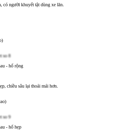
 có người khuyết tật dùng xe lăn.
o)
au - hố rộng
p, chiều sâu lại thoải mái hơn.
cao)
au - hố hẹp