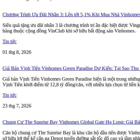
Chương Trình Ưu Đãi Nhân 3: Lên tới 5,1% Khi Mua Nhà Vinhome
Siêu quà tặng ưu đãi nhân 3 là chương trình tri ân đặc biệt được Vi
hàng thuộc cộng đồng VinClub khi sở hữu bất động sản Vinhomes.
Tin tức
01 thg 8, 2026
Giá Bán Vịnh Tiên Vinhomes Green Paradise Dự Kiến: Tại Sao Thu
Giá bán Vịnh Tiên Vinhomes Green Paradise hiện là một trong những t
Vịnh Tiên khởi điểm từ 12,8 tỷ đồng/căn, với nhiều lựa chọn từ liền k
Tin tức
23 thg 7, 2026
Chung Cư The Sunrise Bay Vinhomes Global Gate Hạ Long: Giá 
Căn hộ chung cư The Sunrise Bay là khu căn hộ đầu tiên được Vinho
sở hữu lợi thế kế cận ga Depot tuyến đường sắt tốc độ cao và tầm nh