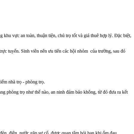
khu vực an toàn, thuận tiện, chủ trọ tốt và giá thuê hợp lý. Đặc biệt,
trực tuyến. Sinh viên nên ưu tiên các hội nhóm của trường, sau đó
kiểm nhà trọ - phòng trọ.
rạng phòng trọ như thế nào, an ninh đảm bảo không, từ đó đưa ra kết
đèn, điện, nước gặp sự cố, được quan tâm hỏi han khi ốm đau,...