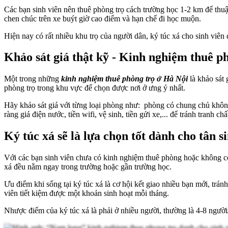
Các bạn sinh viên nên thuê phòng trọ cách trường học 1-2 km để thuận
chen chúc trên xe buýt giờ cao điểm và hạn chế đi học muộn.
Hiện nay có rất nhiều khu trọ của người dân, ký túc xá cho sinh viê
Khảo sát giá thật kỹ - Kinh nghiệm thuê p
Một trong những
kinh nghiệm thuê phòng trọ ở Hà Nội
là khảo sát 
phòng trọ trong khu vực để chọn được nơi ở ưng ý nhất.
Hãy khảo sát giá với từng loại phòng như: phòng có chung chủ khô
ràng giá điện nước, tiền wifi, vệ sinh, tiền gửi xe,... để tránh tranh ch
Ký túc xá sẽ là lựa chọn tốt dành cho tân s
Với các bạn sinh viên chưa có kinh nghiệm thuê phòng hoặc không có đủ
xá đều nằm ngay trong trường hoặc gần trường học.
Ưu điểm khi sống tại ký túc xá là cơ hội kết giao nhiều bạn mới, trán
viên tiết kiệm được một khoản sinh hoạt mỗi tháng.
Nhược điểm của ký túc xá là phải ở nhiều người, thường là 4-8 người/