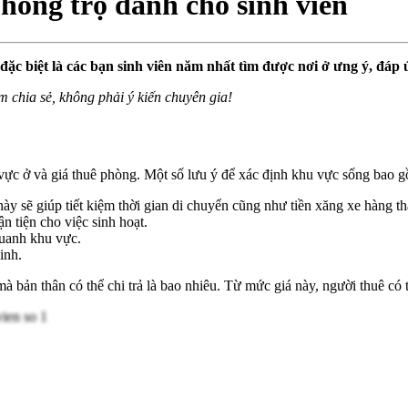
hòng trọ dành cho sinh viên
- đặc biệt là các bạn sinh viên năm nhất tìm được nơi ở ưng ý, đá
m chia sẻ, không phải ý kiến chuyên gia!
 vực ở và giá thuê phòng. Một số lưu ý để xác định khu vực sống bao 
 này sẽ giúp tiết kiệm thời gian di chuyển cũng như tiền xăng xe hàng t
n tiện cho việc sinh hoạt.
uanh khu vực.
inh.
 mà bản thân có thể chi trả là bao nhiêu. Từ mức giá này, người thuê c