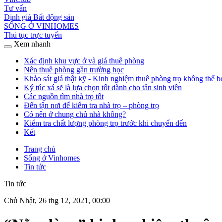
Tư vấn
Định giá Bất động sản
SỐNG Ở VINHOMES
Thủ tục trực tuyến
Xem nhanh
Xác định khu vực ở và giá thuê phòng
Nên thuê phòng gần trường học
Khảo sát giá thật kỹ - Kinh nghiệm thuê phòng trọ không thể b
Ký túc xá sẽ là lựa chọn tốt dành cho tân sinh viên
Các nguồn tìm nhà trọ tốt
Đến tận nơi để kiểm tra nhà trọ – phòng trọ
Có nên ở chung chủ nhà không?
Kiểm tra chất lượng phòng trọ trước khi chuyển đến
Kết
Trang chủ
Sống ở Vinhomes
Tin tức
Tin tức
Chủ Nhật, 26 thg 12, 2021, 00:00