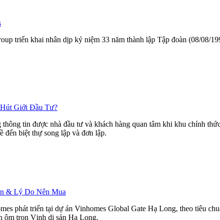
s
ngroup triển khai nhân dịp kỷ niệm 33 năm thành lập Tập đoàn (08/08/
 Hút Giới Đầu Tư?
hông tin được nhà đầu tư và khách hàng quan tâm khi khu chính thức r
ề đến biệt thự song lập và đơn lập.
Bán & Lý Do Nên Mua
mes phát triển tại dự án Vinhomes Global Gate Hạ Long, theo tiêu ch
ìn ôm trọn Vịnh di sản Hạ Long.