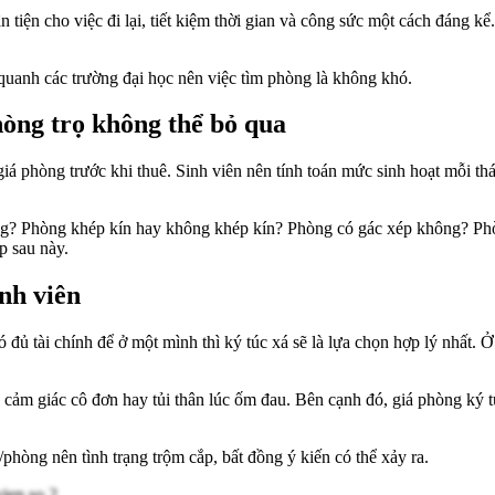
 tiện cho việc đi lại, tiết kiệm thời gian và công sức một cách đáng kể
n quanh các trường đại học nên việc tìm phòng là không khó.
hòng trọ không thể bỏ qua
giá phòng trước khi thuê. Sinh viên nên tính toán mức sinh hoạt mỗi th
ng? Phòng khép kín hay không khép kín? Phòng có gác xép không? Ph
ấp sau này.
inh viên
 tài chính để ở một mình thì ký túc xá sẽ là lựa chọn hợp lý nhất. Ở ký
h cảm giác cô đơn hay tủi thân lúc ốm đau. Bên cạnh đó, giá phòng ký tú
phòng nên tình trạng trộm cắp, bất đồng ý kiến có thể xảy ra.