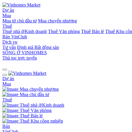
Dự án
Mua
Mua từ chủ đầu tư
Mua chuyển nhượng
Thuê
Thuê nhà ở/Kinh doanh
Thuê Văn phòng
Thuê Bán lẻ
Thuê Khu côn
Bán
VinClub
Dịch vụ
Tư vấn
Định giá Bất động sản
SỐNG Ở VINHOMES
Thủ tục trực tuyến
Dự án
Mua
Mua chuyển nhượng
Mua chủ đầu tư
Thuê
Thuê nhà ở/Kinh doanh
Thuê Văn phòng
Thuê Bán lẻ
Thuê Khu công nghiệp
Bán
VinClub