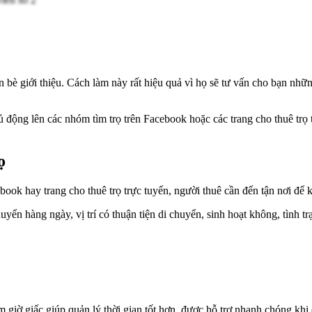
bè giới thiệu. Cách làm này rất hiệu quả vì họ sẽ tư vấn cho bạn những 
 động lên các nhóm tìm trọ trên Facebook hoặc các trang cho thuê trọ 
ọ
book hay trang cho thuê trọ trực tuyến, người thuê cần đến tận nơi để 
yển hàng ngày, vị trí có thuận tiện di chuyển, sinh hoạt không, tình t
 giờ giấc giúp quản lý thời gian tốt hơn, được hỗ trợ nhanh chóng khi 