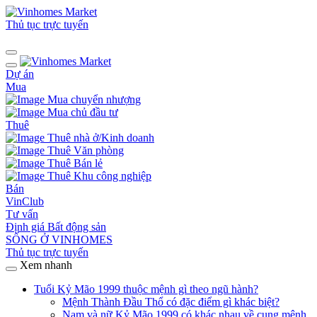
Thủ tục trực tuyến
Dự án
Mua
Mua chuyển nhượng
Mua chủ đầu tư
Thuê
Thuê nhà ở/Kinh doanh
Thuê Văn phòng
Thuê Bán lẻ
Thuê Khu công nghiệp
Bán
VinClub
Tư vấn
Định giá Bất động sản
SỐNG Ở VINHOMES
Thủ tục trực tuyến
Xem nhanh
Tuổi Kỷ Mão 1999 thuộc mệnh gì theo ngũ hành?
Mệnh Thành Đầu Thổ có đặc điểm gì khác biệt?
Nam và nữ Kỷ Mão 1999 có khác nhau về cung mệnh