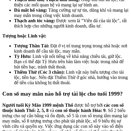
thiện các mối quan hệ và mang lại sự bình an.
Đá mắt hổ vàng:
Tăng cường sự tự tin, dũng khí và mang lại
may mắn trong công việc kinh doanh.
Thạch anh tóc vàng:
Được xem là "Viên đá của tài lộc", rất
thích hợp cho những người kinh doanh, đầu tư.
Tượng hoặc Linh vật:
Tượng Thần Tài:
Đặt ở vị trí trang trọng trong nhà hoặc nơi
kinh doanh để cầu tài lộc, may mắn.
Tỳ Hưu:
Linh vật nổi tiếng về khả năng chiêu tài, giữ lộc.
Bạn có thể đặt Tỳ Hưu trên bàn làm việc hoặc trong nhà để
hút tiền bạc, tránh thất thoát.
Thiềm Thừ (Cóc 3 chân):
Linh vật này biểu tượng cho tài
lộc, tiền bạc. Nên đặt Thiềm Thừ ở góc nhà, hướng vào trong
để tiền của không bị thất thoát.
Con số may mắn nào hỗ trợ tài lộc cho tuổi 1999?
Người tuổi Kỷ Mão 1999 mệnh Thổ
được hỗ trợ bởi
các con số
thuộc hành Thổ: 2, 5, 8
và
con số thuộc hành Hỏa: 9
. Số 2 biểu
trưng cho sự cân bằng và ổn định, số 5 là con số trung tâm mang lại
may mắn, số 8 tượng trưng cho phát tài phát lộc, số 9 biểu thị sự
vĩnh cửu và quyền uy. Việc ứng dụng các con số này vào số điện