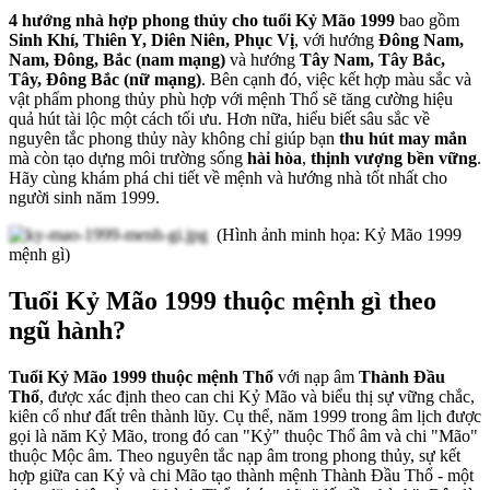
4 hướng nhà hợp phong thủy cho tuổi Kỷ Mão 1999
bao gồm
Sinh Khí, Thiên Y, Diên Niên, Phục Vị
, với hướng
Đông Nam,
Nam, Đông, Bắc (nam mạng)
và hướng
Tây Nam, Tây Bắc,
Tây, Đông Bắc (nữ mạng)
. Bên cạnh đó, việc kết hợp màu sắc và
vật phẩm phong thủy phù hợp với mệnh Thổ sẽ tăng cường hiệu
quả hút tài lộc một cách tối ưu. Hơn nữa, hiểu biết sâu sắc về
nguyên tắc phong thủy này không chỉ giúp bạn
thu hút may mắn
mà còn tạo dựng môi trường sống
hài hòa
,
thịnh vượng bền vững
.
Hãy cùng khám phá chi tiết về mệnh và hướng nhà tốt nhất cho
người sinh năm 1999.
(Hình ảnh minh họa: Kỷ Mão 1999
mệnh gì)
Tuổi Kỷ Mão 1999 thuộc mệnh gì theo
ngũ hành?
Tuổi Kỷ Mão 1999 thuộc mệnh Thổ
với nạp âm
Thành Đầu
Thổ
, được xác định theo can chi Kỷ Mão và biểu thị sự vững chắc,
kiên cố như đất trên thành lũy. Cụ thể, năm 1999 trong âm lịch được
gọi là năm Kỷ Mão, trong đó can "Kỷ" thuộc Thổ âm và chi "Mão"
thuộc Mộc âm. Theo nguyên tắc nạp âm trong phong thủy, sự kết
hợp giữa can Kỷ và chi Mão tạo thành mệnh Thành Đầu Thổ - một