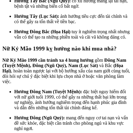
Hướng Tây Bắc (Ngũ Quỷ):
có xu hướng mang lại tai nạn,
bệnh tật và những biến cố bất ngờ.
Hướng Tây (Lục Sát):
ảnh hưởng tiêu cực đến tài chính và
có thể gây ra tổn thất về tiền bạc.
Hướng Đông Bắc (Họa Hại)
tuy ít nghiêm trọng nhất nhưng
vẫn có thể tạo ra những phiền toái và cãi vã không đáng có.
Nữ Kỷ Mão 1999 kỵ hướng nào khi mua nhà?
Nữ Kỷ Mão 1999 cần tránh xa 4 hung hướng
gồm
Đông Nam
(Tuyệt Mệnh), Đông (Ngũ Quỷ), Nam (Lục Sát)
và Bắc
(Họa
Hại)
, hoàn toàn ngược lại với bộ hướng xấu của nam giới cùng tuổi,
đòi hỏi sự chú ý đặc biệt khi lựa chọn nhà ở hoặc văn phòng làm
việc.
Hướng Đông Nam (Tuyệt Mệnh):
đặc biệt nguy hiểm đối
với nữ giới tuổi 1999, có thể gây ra những thất bại lớn trong
sự nghiệp, ảnh hưởng nghiêm trọng đến hạnh phúc gia đình
và dẫn đến những tổn thất tài chính đáng kể.
Hướng Đông (Ngũ Quỷ):
mang đến nguy cơ tai nạn và vấn
đề sức khỏe, đặc biệt cần tránh cho phòng ngủ và khu vực
nghỉ ngơi.