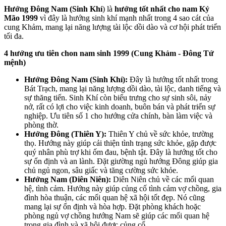
Hướng Đông Nam (Sinh Khí
) là
hướng tốt nhất cho nam Kỷ
Mão 1999
vì đây là hướng sinh khí mạnh nhất trong 4 sao cát của
cung Khảm, mang lại năng lượng tài lộc dồi dào và cơ hội phát triển
tối đa.
4 hướng ưu tiên chon nam sinh 1999 (Cung Khảm - Đông Tứ
mệnh)
Hướng Đông Nam (Sinh Khí):
Đây là hướng tốt nhất trong
Bát Trạch, mang lại năng lượng dồi dào, tài lộc, danh tiếng và
sự thăng tiến. Sinh Khí còn biểu trưng cho sự sinh sôi, nảy
nở, rất có lợi cho việc kinh doanh, buôn bán và phát triển sự
nghiệp. Ưu tiên số 1 cho hướng cửa chính, bàn làm việc và
phòng thờ.
Hướng Đông (Thiên Y):
Thiên Y chủ về sức khỏe, trường
thọ. Hướng này giúp cải thiện tình trạng sức khỏe, gặp được
quý nhân phù trợ khi ốm đau, bệnh tật. Đây là hướng tốt cho
sự ổn định và an lành. Đặt giường ngủ hướng Đông giúp gia
chủ ngủ ngon, sâu giấc và tăng cường sức khỏe.
Hướng Nam (Diên Niên):
Diên Niên chủ về các mối quan
hệ, tình cảm. Hướng này giúp củng cố tình cảm vợ chồng, gia
đình hòa thuận, các mối quan hệ xã hội tốt đẹp. Nó cũng
mang lại sự ổn định và hòa hợp. Đặt phòng khách hoặc
phòng ngủ vợ chồng hướng Nam sẽ giúp các mối quan hệ
trong gia đình và xã hội được củng cố.