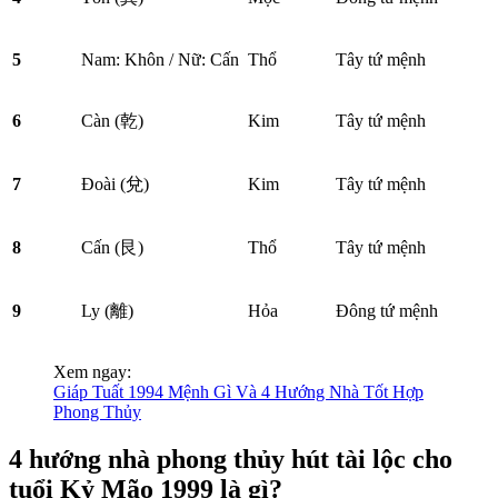
5
Nam: Khôn / Nữ: Cấn
Thổ
Tây tứ mệnh
6
Càn (
乾
)
Kim
Tây tứ mệnh
7
Đoài (
兌
)
Kim
Tây tứ mệnh
8
Cấn (
艮
)
Thổ
Tây tứ mệnh
9
Ly (
離
)
Hỏa
Đông tứ mệnh
Xem ngay:
Giáp Tuất 1994 Mệnh Gì Và 4 Hướng Nhà Tốt Hợp
Phong Thủy
4 hướng nhà phong thủy hút tài lộc cho
tuổi Kỷ Mão 1999 là gì?