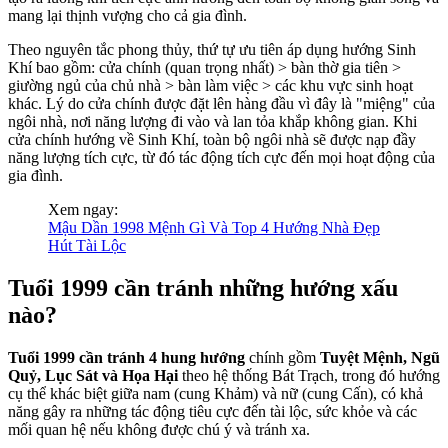
mang lại thịnh vượng cho cả gia đình.
Theo nguyên tắc phong thủy, thứ tự ưu tiên áp dụng hướng Sinh
Khí bao gồm: cửa chính (quan trọng nhất) > bàn thờ gia tiên >
giường ngủ của chủ nhà > bàn làm việc > các khu vực sinh hoạt
khác. Lý do cửa chính được đặt lên hàng đầu vì đây là "miệng" của
ngôi nhà, nơi năng lượng đi vào và lan tỏa khắp không gian. Khi
cửa chính hướng về Sinh Khí, toàn bộ ngôi nhà sẽ được nạp đầy
năng lượng tích cực, từ đó tác động tích cực đến mọi hoạt động của
gia đình.
Xem ngay:
Mậu Dần 1998 Mệnh Gì Và Top 4 Hướng Nhà Đẹp
Hút Tài Lộc
Tuổi 1999 cần tránh những hướng xấu
nào?
Tuổi 1999 cần tránh 4 hung hướng
chính gồm
Tuyệt Mệnh, Ngũ
Quỷ, Lục Sát và Họa Hại
theo hệ thống Bát Trạch, trong đó hướng
cụ thể khác biệt giữa nam (cung Khảm) và nữ (cung Cấn), có khả
năng gây ra những tác động tiêu cực đến tài lộc, sức khỏe và các
mối quan hệ nếu không được chú ý và tránh xa.