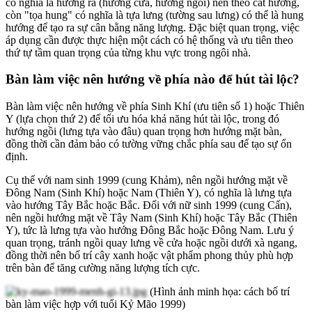
có nghĩa là hướng ra (hướng cửa, hướng ngồi) nên theo cát hướng,
còn "tọa hung" có nghĩa là tựa lưng (tường sau lưng) có thể là hung
hướng để tạo ra sự cân bằng năng lượng. Đặc biệt quan trọng, việc
áp dụng cần được thực hiện một cách có hệ thống và ưu tiên theo
thứ tự tầm quan trọng của từng khu vực trong ngôi nhà.
Bàn làm việc nên hướng về phía nào để hút tài lộc?
Bàn làm việc nên hướng về phía Sinh Khí (ưu tiên số 1) hoặc Thiên
Y (lựa chọn thứ 2) để tối ưu hóa khả năng hút tài lộc, trong đó
hướng ngồi (lưng tựa vào đâu) quan trọng hơn hướng mặt bàn,
đồng thời cần đảm bảo có tường vững chắc phía sau để tạo sự ổn
định.
Cụ thể với nam sinh 1999 (cung Khảm), nên ngồi hướng mặt về
Đông Nam (Sinh Khí) hoặc Nam (Thiên Y), có nghĩa là lưng tựa
vào hướng Tây Bắc hoặc Bắc. Đối với nữ sinh 1999 (cung Cấn),
nên ngồi hướng mặt về Tây Nam (Sinh Khí) hoặc Tây Bắc (Thiên
Y), tức là lưng tựa vào hướng Đông Bắc hoặc Đông Nam. Lưu ý
quan trọng, tránh ngồi quay lưng về cửa hoặc ngồi dưới xà ngang,
đồng thời nên bố trí cây xanh hoặc vật phẩm phong thủy phù hợp
trên bàn để tăng cường năng lượng tích cực.
(Hình ảnh minh họa: cách bố trí
bàn làm việc hợp với tuổi Kỷ Mão 1999)