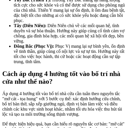
tích cực cho sức khỏe và có thể được sử dụng cho phòng ngủ
của chủ nhà. Thiên Y mang lại sự ổn định, ít ốm đau bệnh tật,
đặc biệt tốt cho những ai có sức khỏe yếu hoặc đang cần hồi
phục.
Tây (Diên Niên):
Diên Niên chủ về các mối quan hệ, tình
duyên và sự hòa thuận. Hướng này giúp củng cố tình cảm vợ
chồng, gia đình hòa hợp, các mối quan hệ xã hội tốt đẹp, bền
vững.
Đông Bắc (Phục Vị):
Phục Vị mang lại sự bình yên, ổn định
về tinh thần, giúp củng cố nội lực và sự tự tin. Hướng này rất
tốt cho việc học hành, thi cử hoặc các hoạt động cần sự tập
trung, tĩnh tâm.
Cách áp dụng 4 hướng tốt vào bố trí nhà
cửa như thế nào?
Áp dụng 4 hướng tốt vào bố trí nhà cửa cần tuân theo nguyên tắc
"mở cát - tọa hung" với 5 bước cụ thể: xác định hướng cửa chính,
bố trí bàn thờ, sắp xếp giường ngủ, định vị bàn làm việc và điều
chỉnh các khu vực sinh hoạt khác, nhằm tối ưu hóa việc thu hút tài
lộc và tạo ra môi trường sống thịnh vượng.
Để thực hiện hiệu quả, bạn cần hiểu rõ nguyên tắc cơ bản: "mở cát"