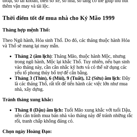
thoại, số tài khoản, biển số xe, số nhà, số tầng có thể giúp thu hút
thêm vận may và tài lộc.
Thời điểm tốt để mua nhà cho Kỷ Mão 1999
Tháng hợp mệnh Thổ:
Theo Ngũ hành, Hỏa sinh Thổ. Do đó, các tháng thuộc hành Hỏa
và Thổ sẽ mang lại may mắn.
Tháng 2 (âm lịch)
: Tháng Mão, thuộc hành Mộc, nhưng
trong ngũ hành, Mộc lại khắc Thổ. Tuy nhiên, nếu bạn sinh
vào tháng này, cần cân nhắc kỹ hơn và có thể sử dụng các
yếu tố phong thủy bổ trợ để cân bằng.
Tháng 3 (Thìn), 6 (Mùi), 9 (Tuất), 12 (Sửu) âm lịch
: Đây
là các tháng Thổ, rất tốt để tiến hành các việc lớn như mua
nhà, xây dựng.
Tránh tháng xung khắc:
Tháng 8 (Dậu) âm lịch:
Tuổi Mão xung khắc với tuổi Dậu,
nên cần tránh mua bán nhà vào tháng này để tránh những rắc
rối, tranh chấp không đáng có.
Chọn ngày Hoàng Đạo: