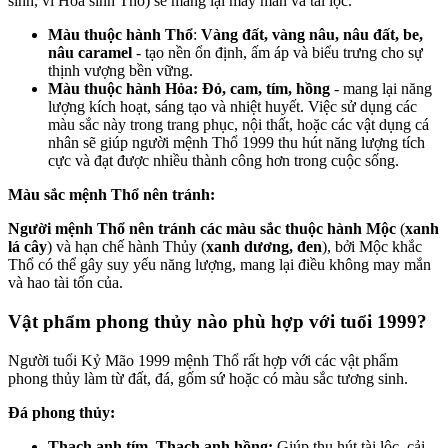
sinh, vì Hỏa sinh Thổ) sẽ mang lại may mắn và tài lộc.
Màu thuộc hành Thổ
:
Vàng đất, vàng nâu, nâu đất, be,
nâu caramel
- tạo nền ổn định, ấm áp và biểu trưng cho sự
thịnh vượng bền vững.
Màu thuộc hành Hỏa: Đỏ, cam, tím, hồng
- mang lại năng
lượng kích hoạt, sáng tạo và nhiệt huyết. Việc sử dụng các
màu sắc này trong trang phục, nội thất, hoặc các vật dụng cá
nhân sẽ giúp người mệnh Thổ 1999 thu hút năng lượng tích
cực và đạt được nhiều thành công hơn trong cuộc sống.
Màu sắc mệnh Thổ nên tránh:
Người mệnh Thổ nên tránh các màu sắc thuộc hành Mộc
(
xanh
lá cây
) và hạn chế hành Thủy (
xanh dương, đen
), bởi Mộc khắc
Thổ có thể gây suy yếu năng lượng, mang lại điều không may mắn
và hao tài tốn của.
Vật phẩm phong thủy nào phù hợp với tuổi 1999?
Người tuổi Kỷ Mão 1999 mệnh Thổ rất hợp với các vật phẩm
phong thủy làm từ đất, đá, gốm sứ hoặc có màu sắc tương sinh.
Đá phong thủy:
Thạch anh tím, Thạch anh hồng:
Giúp thu hút tài lộc, cải