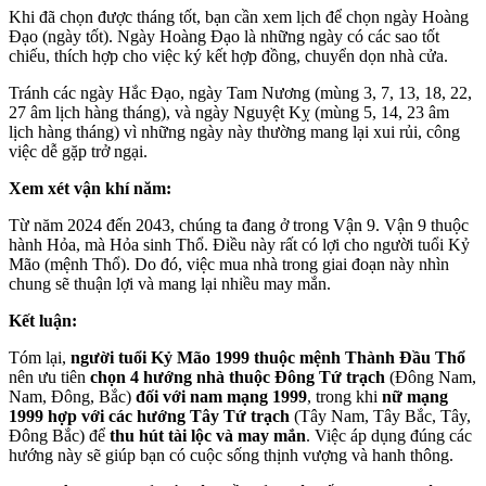
Khi đã chọn được tháng tốt, bạn cần xem lịch để chọn ngày Hoàng
Đạo (ngày tốt). Ngày Hoàng Đạo là những ngày có các sao tốt
chiếu, thích hợp cho việc ký kết hợp đồng, chuyển dọn nhà cửa.
Tránh các ngày Hắc Đạo, ngày Tam Nương (mùng 3, 7, 13, 18, 22,
27 âm lịch hàng tháng), và ngày Nguyệt Kỵ (mùng 5, 14, 23 âm
lịch hàng tháng) vì những ngày này thường mang lại xui rủi, công
việc dễ gặp trở ngại.
Xem xét vận khí năm:
Từ năm 2024 đến 2043, chúng ta đang ở trong Vận 9. Vận 9 thuộc
hành Hỏa, mà Hỏa sinh Thổ. Điều này rất có lợi cho người tuổi Kỷ
Mão (mệnh Thổ). Do đó, việc mua nhà trong giai đoạn này nhìn
chung sẽ thuận lợi và mang lại nhiều may mắn.
Kết luận:
Tóm lại,
người tuổi Kỷ Mão 1999 thuộc mệnh Thành Đầu Thổ
nên ưu tiên
chọn 4 hướng nhà thuộc Đông Tứ trạch
(Đông Nam,
Nam, Đông, Bắc)
đối với nam mạng 1999
, trong khi
nữ mạng
1999 hợp với các hướng Tây Tứ trạch
(Tây Nam, Tây Bắc, Tây,
Đông Bắc) để
thu hút tài lộc và may mắn
. Việc áp dụng đúng các
hướng này sẽ giúp bạn có cuộc sống thịnh vượng và hanh thông.