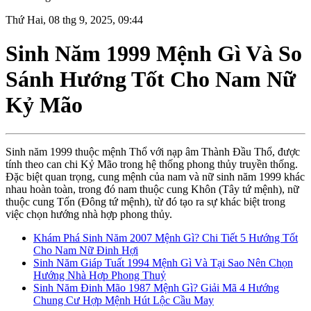
Thứ Hai, 08 thg 9, 2025, 09:44
Sinh Năm 1999 Mệnh Gì Và So
Sánh Hướng Tốt Cho Nam Nữ
Kỷ Mão
Sinh năm 1999 thuộc mệnh Thổ với nạp âm Thành Đầu Thổ, được
tính theo can chi Kỷ Mão trong hệ thống phong thủy truyền thống.
Đặc biệt quan trọng, cung mệnh của nam và nữ sinh năm 1999 khác
nhau hoàn toàn, trong đó nam thuộc cung Khôn (Tây tứ mệnh), nữ
thuộc cung Tốn (Đông tứ mệnh), từ đó tạo ra sự khác biệt trong
việc chọn hướng nhà hợp phong thủy.
Khám Phá Sinh Năm 2007 Mệnh Gì? Chi Tiết 5 Hướng Tốt
Cho Nam Nữ Đinh Hợi
Sinh Năm Giáp Tuất 1994 Mệnh Gì Và Tại Sao Nên Chọn
Hướng Nhà Hợp Phong Thuỷ
Sinh Năm Đinh Mão 1987 Mệnh Gì? Giải Mã 4 Hướng
Chung Cư Hợp Mệnh Hút Lộc Cầu May