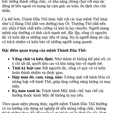
bức tường thành vững chắc, có khả năng chống chọi với mọi tác
động từ bên ngoài và mang lại cảm giác an toàn, ổn định cho chủ
nhân.
Cụ thể hơn, Thành Đầu Thổ khác biệt với các loại mệnh Thổ khác
như Lộ Bàng Thổ (đất ven đường) hay Ốc Thượng Thổ (đất trên
nóc nhà) ở tính chất kiên cường và khó bị lay chuyển. Người mang
mệnh này thường có tính cách mạnh mẽ, độc lập, sống có nguyên
tắc và luôn đặt ra những mục tiêu rõ ràng. Họ là người đáng tin cậy,
có trách nhiệm và luôn bảo vệ những người xung quanh.
Đặc điểm quan trọng của mệnh Thành Đầu Thổ:
Vững chãi và kiên định:
Như thành trì không thể phá vỡ, có
ý chí sắt đá, quyết tâm cao và khả năng bảo vệ mạnh mẽ.
Tính kỷ luật cao:
Rất nguyên tắc, sống có quy củ và luôn
hoàn thành nhiệm vụ được giao.
Hợp màu đỏ, cam, vàng, nâu:
Tương sinh với hành Hỏa và
tương hợp với hành Thổ, giúp tăng cường năng lượng và may
mắn.
Kỵ màu xanh lá:
Tránh hành Mộc khắc chế, hạn chế các
hướng thuộc hành Mộc để không bị suy yếu.
Theo quan niệm phong thủy, người mệnh Thành Đầu Thổ thường
có xu hướng xây dựng sự nghiệp từ nền móng vững chắc, không
thích những thay đổi đột ngột và ưa thích sự ổn định lâu dài. Hơn