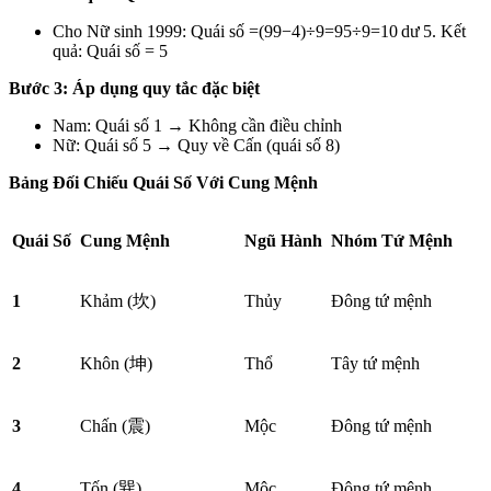
Cho Nữ sinh 1999: Quái số =(99−4)÷9=95÷9=10 dư 5. Kết
quả: Quái số = 5
Bước 3: Áp dụng quy tắc đặc biệt
Nam: Quái số 1 → Không cần điều chỉnh
Nữ: Quái số 5 → Quy về Cấn (quái số 8)
Bảng Đối Chiếu Quái Số Với Cung Mệnh
Quái Số
Cung Mệnh
Ngũ Hành
Nhóm Tứ Mệnh
1
Khảm (
坎
)
Thủy
Đông tứ mệnh
2
Khôn (
坤
)
Thổ
Tây tứ mệnh
3
Chấn (
震
)
Mộc
Đông tứ mệnh
4
Tốn (
巽
)
Mộc
Đông tứ mệnh