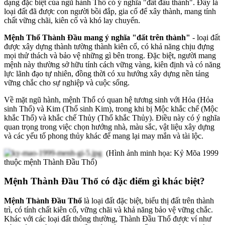
dạng đặc biệt của ngũ hành Thổ có ý nghĩa "đất đầu thành". Đây là
loại đất đã được con người bồi đắp, gia cố để xây thành, mang tính
chất vững chãi, kiên cố và khó lay chuyển.
Mệnh Thổ Thành Đầu mang ý nghĩa "đất trên thành"
- loại đất
được xây dựng thành tường thành kiên cố, có khả năng chịu đựng
mọi thử thách và bảo vệ những gì bên trong. Đặc biệt, người mang
mệnh này thường sở hữu tính cách vững vàng, kiên định và có năng
lực lãnh đạo tự nhiên, đồng thời có xu hướng xây dựng nền tảng
vững chắc cho sự nghiệp và cuộc sống.
Về mặt ngũ hành, mệnh Thổ có quan hệ tương sinh với Hỏa (Hỏa
sinh Thổ) và Kim (Thổ sinh Kim), trong khi bị Mộc khắc chế (Mộc
khắc Thổ) và khắc chế Thủy (Thổ khắc Thủy). Điều này có ý nghĩa
quan trọng trong việc chọn hướng nhà, màu sắc, vật liệu xây dựng
và các yếu tố phong thủy khác để mang lại may mắn và tài lộc.
(Hình ảnh minh họa: Kỷ Mõa 1999
thuộc mệnh Thành Đầu Thổ)
Mệnh Thành Đầu Thổ có đặc điểm gì khác biệt?
Mệnh Thành Đầu Thổ
là loại đất đặc biệt, biểu thị đất trên thành
trì, có tính chất kiên cố, vững chãi và khả năng bảo vệ vững chắc.
Khác với các loại đất thông thường, Thành Đầu Thổ được ví như