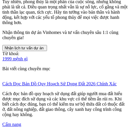
Tuy nhiên, phong thủy là một phần của cuộc sống, nhưng không
phải là tất cả. Điều quan trọng nhất vẫn là sự nỗ lực, cố gắng và một
tinh thần lạc quan, tích cực. Hãy tin tưởng vào bản thân và hành
động, kết hợp với các yếu tố phong thủy để mọi việc được hanh
thông hơn.
Nhận thông tin dự án Vinhomes và tư vấn chuyên sâu 1:1 cùng
chuyên gia!
Nhận lịch tư vấn dự án
Từ khoá:
1999 mệnh gì
Bài viết cùng chuyên mục
Cách Đọc Bản Đồ Quy Hoạch Sử Dụng Đất 2026 Chính Xác
Cách đọc bản đồ quy hoạch sử dụng đất giúp người mua đất hiểu
được mục đích sử dụng và các khu vực có thể tiềm ẩn rủi ro. Khi
biết cách đọc đúng, bạn có thể kiểm tra sơ bộ thửa đất có thuộc đất
ở, đất nông nghiệp, đất giao thông, cây xanh hay công trình công
cộng hay không.
Cẩm nang