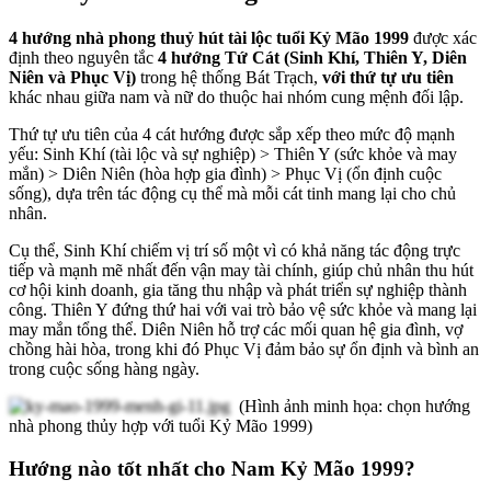
4 hướng nhà phong thuỷ hút tài lộc tuổi Kỷ Mão 1999
được xác
định theo nguyên tắc
4 hướng Tứ Cát (Sinh Khí, Thiên Y, Diên
Niên và Phục Vị)
trong hệ thống Bát Trạch,
với thứ tự ưu tiên
khác nhau giữa nam và nữ do thuộc hai nhóm cung mệnh đối lập.
Thứ tự ưu tiên của 4 cát hướng được sắp xếp theo mức độ mạnh
yếu: Sinh Khí (tài lộc và sự nghiệp) > Thiên Y (sức khỏe và may
mắn) > Diên Niên (hòa hợp gia đình) > Phục Vị (ổn định cuộc
sống), dựa trên tác động cụ thể mà mỗi cát tinh mang lại cho chủ
nhân.
Cụ thể, Sinh Khí chiếm vị trí số một vì có khả năng tác động trực
tiếp và mạnh mẽ nhất đến vận may tài chính, giúp chủ nhân thu hút
cơ hội kinh doanh, gia tăng thu nhập và phát triển sự nghiệp thành
công. Thiên Y đứng thứ hai với vai trò bảo vệ sức khỏe và mang lại
may mắn tổng thể. Diên Niên hỗ trợ các mối quan hệ gia đình, vợ
chồng hài hòa, trong khi đó Phục Vị đảm bảo sự ổn định và bình an
trong cuộc sống hàng ngày.
(Hình ảnh minh họa: chọn hướng
nhà phong thủy hợp với tuổi Kỷ Mão 1999)
Hướng nào tốt nhất cho Nam Kỷ Mão 1999?