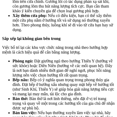
lõm trên cửa chính. Gương lồi có tác dụng phản xạ sát khí,
còn gương lõm thu hút năng lượng tích cực. Bạn cần tham
khảo ý kiến chuyên gia để chọn loại gương phù hợp.
Xây thêm cửa phụ:
Nếu có điều kiện, bạn có thể xây thêm
một cửa phụ nằm ở hướng tốt và sử dụng nó thường xuyên
hơn. Theo phong thủy, luồng khí sẽ đi vào từ cửa bạn hay sử
dụng.
Sắp xếp lại không gian bên trong
Việc bố trí lại các khu vực chức năng trong nhà theo hướng hợp
mệnh là cách hiệu quả để cân bằng năng lượng.
Phòng ngủ:
Đặt giường ngủ theo hướng Thiên Y (hướng về
sức khỏe) hoặc Diên Niên (hướng về các mối quan hệ). Đây
là nơi bạn dành nhiều thời gian để nghỉ ngơi, phục hồi năng
lượng nên việc chọn hướng tốt rất quan trọng.
Bếp nấu:
Bếp có ý nghĩa quan trọng trong phong thủy gia
đình. Đặt bếp ở hướng xấu nhưng quay mặt bếp về hướng tốt
(như Sinh Khí, Thiên Y) sẽ giúp hóa giải năng lượng tiêu cực
và mang lại may mắn, tài lộc cho gia đình.
Bàn thờ:
Bàn thờ là nơi linh thiêng, nên đặt ở vị trí trang
trọng và quay về một trong các hướng tốt của gia chủ để nhận
được sự phù hộ.
Bàn làm việc:
Nếu bạn thường xuyên làm việc tại nhà, hãy