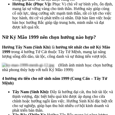
Hướng Bắc (Phục Vị):
Phục Vị chủ về sự bình yên, ổn định,
mang lại sự vững vàng cho tinh thần. Hướng này giúp củng
cố nội lực, tăng cường sức mạnh tinh thần, rất có lợi cho việc
học hành, thi cử và phát triển cá nhân. Đặt bàn làm việc hoặc
bàn học hướng Bắc giúp tập trung hơn, minh mẫn và đạt
được kết quả tốt.
Nữ Kỷ Mão 1999 nên chọn hướng nào hợp?
Hướng Tây Nam (Sinh Khí
) là
hướng tốt nhất cho nữ Kỷ Mão
1999
trong 4 hướng Tứ Cát thuộc Tây Tứ Mệnh, mang lại năng
lượng sống dồi dào, tài lộc, công danh và sự thăng tiến vượt trội.
(Hình ảnh minh họa: chọn hướng
nhà phong thủy hợp với tuổi Kỷ Mão 1999)
4 hướng ưu tiên cho nữ sinh năm 1999 (Cung Cấn – Tây Tứ
Mệnh)
Tây Nam (Sinh Khí):
Đây là hướng đại cát, thu hút tài lộc và
thịnh vượng, đặc biệt hiệu quả khi được áp dụng cho cửa
chính hoặc hướng ngồi làm việc. Hướng Sinh Khí đặc biệt tốt
cho sự nghiệp, giúp bạn thu hút nhiều cơ hội kinh doanh và
phát triển bản thân.
Tây Bắc (Thiên Y):
Hướng Tây Bắc mang lại năng lượng