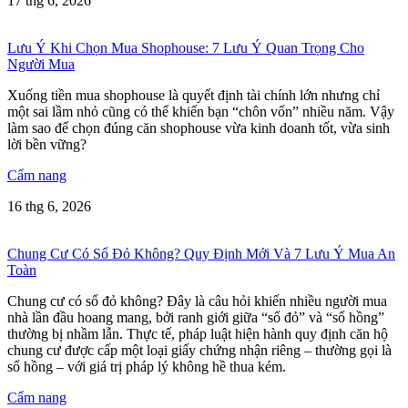
17 thg 6, 2026
Lưu Ý Khi Chọn Mua Shophouse: 7 Lưu Ý Quan Trọng Cho
Người Mua
Xuống tiền mua shophouse là quyết định tài chính lớn nhưng chỉ
một sai lầm nhỏ cũng có thể khiến bạn “chôn vốn” nhiều năm. Vậy
làm sao để chọn đúng căn shophouse vừa kinh doanh tốt, vừa sinh
lời bền vững?
Cẩm nang
16 thg 6, 2026
Chung Cư Có Sổ Đỏ Không? Quy Định Mới Và 7 Lưu Ý Mua An
Toàn
Chung cư có sổ đỏ không? Đây là câu hỏi khiến nhiều người mua
nhà lần đầu hoang mang, bởi ranh giới giữa “sổ đỏ” và “sổ hồng”
thường bị nhầm lẫn. Thực tế, pháp luật hiện hành quy định căn hộ
chung cư được cấp một loại giấy chứng nhận riêng – thường gọi là
sổ hồng – với giá trị pháp lý không hề thua kém.
Cẩm nang