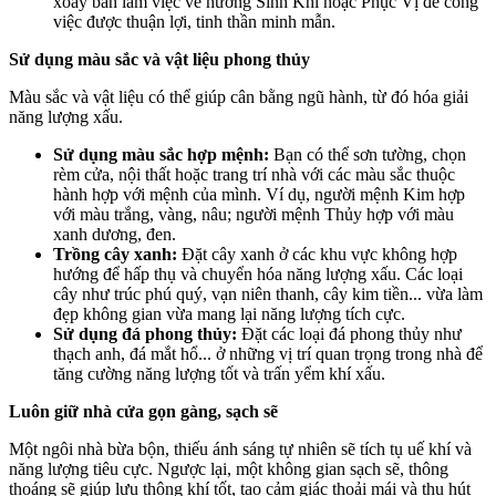
xoay bàn làm việc về hướng Sinh Khí hoặc Phục Vị để công
việc được thuận lợi, tinh thần minh mẫn.
Sử dụng màu sắc và vật liệu phong thủy
Màu sắc và vật liệu có thể giúp cân bằng ngũ hành, từ đó hóa giải
năng lượng xấu.
Sử dụng màu sắc hợp mệnh:
Bạn có thể sơn tường, chọn
rèm cửa, nội thất hoặc trang trí nhà với các màu sắc thuộc
hành hợp với mệnh của mình. Ví dụ, người mệnh Kim hợp
với màu trắng, vàng, nâu; người mệnh Thủy hợp với màu
xanh dương, đen.
Trồng cây xanh:
Đặt cây xanh ở các khu vực không hợp
hướng để hấp thụ và chuyển hóa năng lượng xấu. Các loại
cây như trúc phú quý, vạn niên thanh, cây kim tiền... vừa làm
đẹp không gian vừa mang lại năng lượng tích cực.
Sử dụng đá phong thủy:
Đặt các loại đá phong thủy như
thạch anh, đá mắt hổ... ở những vị trí quan trọng trong nhà để
tăng cường năng lượng tốt và trấn yểm khí xấu.
Luôn giữ nhà cửa gọn gàng, sạch sẽ
Một ngôi nhà bừa bộn, thiếu ánh sáng tự nhiên sẽ tích tụ uế khí và
năng lượng tiêu cực. Ngược lại, một không gian sạch sẽ, thông
thoáng sẽ giúp lưu thông khí tốt, tạo cảm giác thoải mái và thu hút