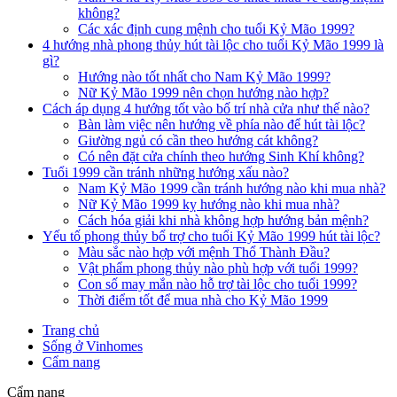
không?
Các xác định cung mệnh cho tuổi Kỷ Mão 1999?
4 hướng nhà phong thủy hút tài lộc cho tuổi Kỷ Mão 1999 là
gì?
Hướng nào tốt nhất cho Nam Kỷ Mão 1999?
Nữ Kỷ Mão 1999 nên chọn hướng nào hợp?
Cách áp dụng 4 hướng tốt vào bố trí nhà cửa như thế nào?
Bàn làm việc nên hướng về phía nào để hút tài lộc?
Giường ngủ có cần theo hướng cát không?
Có nên đặt cửa chính theo hướng Sinh Khí không?
Tuổi 1999 cần tránh những hướng xấu nào?
Nam Kỷ Mão 1999 cần tránh hướng nào khi mua nhà?
Nữ Kỷ Mão 1999 kỵ hướng nào khi mua nhà?
Cách hóa giải khi nhà không hợp hướng bản mệnh?
Yếu tố phong thủy bổ trợ cho tuổi Kỷ Mão 1999 hút tài lộc?
Màu sắc nào hợp với mệnh Thổ Thành Đầu?
Vật phẩm phong thủy nào phù hợp với tuổi 1999?
Con số may mắn nào hỗ trợ tài lộc cho tuổi 1999?
Thời điểm tốt để mua nhà cho Kỷ Mão 1999
Trang chủ
Sống ở Vinhomes
Cẩm nang
Cẩm nang