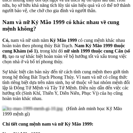
nữa, họ sở hữu khả năng tích lũy tài sản hiệu quả và có thể trở thành
người bảo vệ, che chở cho gia đình và người thân.
Nam và nữ Kỷ Mão 1999 có khác nhau về cung
mệnh không?
Có,
nam và nữ sinh năm
Kỷ Mão 1999
có cung mệnh khác nhau
hoàn toàn theo phong thủy Bát Trạch.
Nam Kỷ Mão 1999 thuộc
cung Khảm (số 1)
, trong khi đó
nữ sinh 1999 thuộc cung Cấn (số
8)
, tạo ra sự khác biệt hoàn toàn về bộ hướng tốt và xấu trong việc
chọn nhà ở và bố trí phong thủy.
Sự khác biệt căn bản này đến từ cách tính cung mệnh theo giới tính
trong hệ thống Bát Trạch Phong Thủy. Vì nam và nữ có công thức
tính riêng biệt dựa trên năm sinh, họ sẽ thuộc về hai nhóm mệnh đối
lập là Đông Tứ Mệnh và Tây Tứ Mệnh. Điều này dẫn đến việc các
hướng tốt (Sinh Khí, Thiên Y, Diên Niên, Phục Vị) của họ cũng
hoàn toàn khác nhau.
(Hình ảnh minh họa: Kỹ Mão
1999 mệnh gì)
Chi tiết cung mệnh nam và nữ Kỷ Mão 1999: