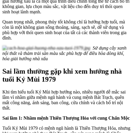
giải hướng xấu là cả một quá trình điều chỉnh tổng thể từ cách bố trí
không gian, lựa chọn màu sắc, vật liệu cho đến duy trì thói quen
sinh hoạt lành mạnh.
Quan trọng nhất, phong thủy tốt không chỉ là hướng hợp tuổi, mà
còn là một không gian sống thoáng, sáng, sạch sẽ, dễ sử dụng và
phù hợp với thói quen sinh hoạt của tất cả các thành viên trong gia
đình.
Sử dụng cây xanh
nội thất và thảm trải sàn màu sắc phù hợp để điều hòa dòng khí,
hóa giải hướng nhà xấu
Sai lầm thường gặp khi xem hướng nhà
tuổi Kỷ Mùi 1979
Khi tìm hiểu tuổi Kỷ Mùi hợp hướng nào, nhiều người dễ mắc sai
lầm vì nhầm giữa mệnh ngũ hành và cung mệnh Bát Trạch, quên
mất công năng, ánh sáng, ban công, cửa chính và cách bố trí nội
thất.
Sai lầm 1: Nhầm mệnh Thiên Thượng Hỏa với cung Chấn Mộc
Tuổi Kỷ Mùi 1979 có mệnh ngũ hành là Thiên Thượng Hỏa, nhưng