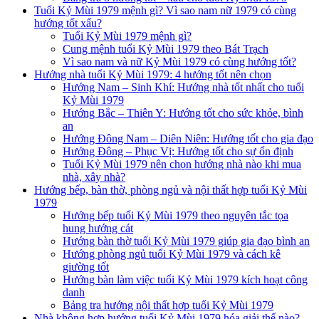
Tuổi Kỷ Mùi 1979 mệnh gì? Vì sao nam nữ 1979 có cùng
hướng tốt xấu?
Tuổi Kỷ Mùi 1979 mệnh gì?
Cung mệnh tuổi Kỷ Mùi 1979 theo Bát Trạch
Vì sao nam và nữ Kỷ Mùi 1979 có cùng hướng tốt?
Hướng nhà tuổi Kỷ Mùi 1979: 4 hướng tốt nên chọn
Hướng Nam – Sinh Khí: Hướng nhà tốt nhất cho tuổi
Kỷ Mùi 1979
Hướng Bắc – Thiên Y: Hướng tốt cho sức khỏe, bình
an
Hướng Đông Nam – Diên Niên: Hướng tốt cho gia đạo
Hướng Đông – Phục Vị: Hướng tốt cho sự ổn định
Tuổi Kỷ Mùi 1979 nên chọn hướng nhà nào khi mua
nhà, xây nhà?
Hướng bếp, bàn thờ, phòng ngủ và nội thất hợp tuổi Kỷ Mùi
1979
Hướng bếp tuổi Kỷ Mùi 1979 theo nguyên tắc tọa
hung hướng cát
Hướng bàn thờ tuổi Kỷ Mùi 1979 giúp gia đạo bình an
Hướng phòng ngủ tuổi Kỷ Mùi 1979 và cách kê
giường tốt
Hướng bàn làm việc tuổi Kỷ Mùi 1979 kích hoạt công
danh
Bảng tra hướng nội thất hợp tuổi Kỷ Mùi 1979
Nhà không hợp hướng tuổi Kỷ Mùi 1979 hóa giải thế nào?