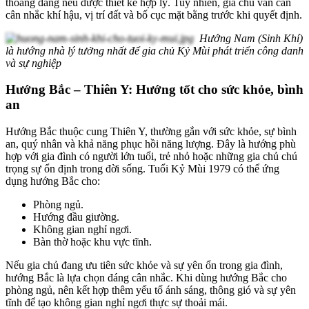
thoáng đãng nếu được thiết kế hợp lý. Tuy nhiên, gia chủ vẫn cần
cân nhắc khí hậu, vị trí đất và bố cục mặt bằng trước khi quyết định.
Hướng Nam (Sinh Khí)
là hướng nhà lý tưởng nhất để gia chủ Kỷ Mùi phát triển công danh
và sự nghiệp
Hướng Bắc – Thiên Y: Hướng tốt cho sức khỏe, bình
an
Hướng Bắc thuộc cung Thiên Y, thường gắn với sức khỏe, sự bình
an, quý nhân và khả năng phục hồi năng lượng. Đây là hướng phù
hợp với gia đình có người lớn tuổi, trẻ nhỏ hoặc những gia chủ chú
trọng sự ổn định trong đời sống. Tuổi Kỷ Mùi 1979 có thể ứng
dụng hướng Bắc cho:
Phòng ngủ.
Hướng đầu giường.
Không gian nghỉ ngơi.
Bàn thờ hoặc khu vực tĩnh.
Nếu gia chủ đang ưu tiên sức khỏe và sự yên ổn trong gia đình,
hướng Bắc là lựa chọn đáng cân nhắc. Khi dùng hướng Bắc cho
phòng ngủ, nên kết hợp thêm yếu tố ánh sáng, thông gió và sự yên
tĩnh để tạo không gian nghỉ ngơi thực sự thoải mái.