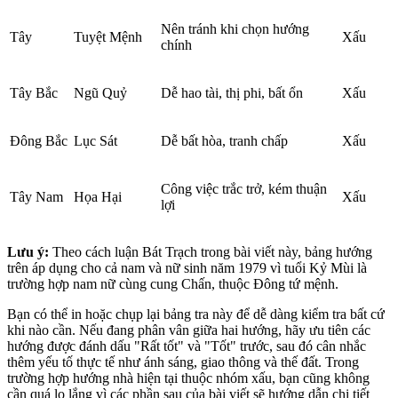
Nên tránh khi chọn hướng
Tây
Tuyệt Mệnh
Xấu
chính
Tây Bắc
Ngũ Quỷ
Dễ hao tài, thị phi, bất ổn
Xấu
Đông Bắc
Lục Sát
Dễ bất hòa, tranh chấp
Xấu
Công việc trắc trở, kém thuận
Tây Nam
Họa Hại
Xấu
lợi
Lưu ý:
Theo cách luận Bát Trạch trong bài viết này, bảng hướng
trên áp dụng cho cả nam và nữ sinh năm 1979 vì tuổi Kỷ Mùi là
trường hợp nam nữ cùng cung Chấn, thuộc Đông tứ mệnh.
Bạn có thể in hoặc chụp lại bảng tra này để dễ dàng kiểm tra bất cứ
khi nào cần. Nếu đang phân vân giữa hai hướng, hãy ưu tiên các
hướng được đánh dấu "Rất tốt" và "Tốt" trước, sau đó cân nhắc
thêm yếu tố thực tế như ánh sáng, giao thông và thế đất. Trong
trường hợp hướng nhà hiện tại thuộc nhóm xấu, bạn cũng không
cần quá lo lắng vì các phần sau của bài viết sẽ hướng dẫn chi tiết