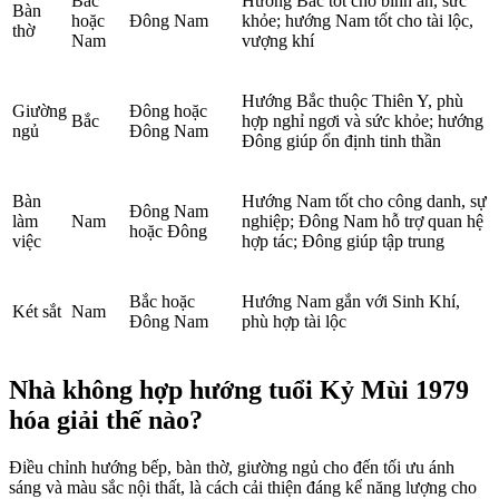
Bắc
Hướng Bắc tốt cho bình an, sức
Bàn
hoặc
Đông Nam
khỏe; hướng Nam tốt cho tài lộc,
thờ
Nam
vượng khí
Hướng Bắc thuộc Thiên Y, phù
Giường
Đông hoặc
Bắc
hợp nghỉ ngơi và sức khỏe; hướng
ngủ
Đông Nam
Đông giúp ổn định tinh thần
Bàn
Hướng Nam tốt cho công danh, sự
Đông Nam
làm
Nam
nghiệp; Đông Nam hỗ trợ quan hệ
hoặc Đông
việc
hợp tác; Đông giúp tập trung
Bắc hoặc
Hướng Nam gắn với Sinh Khí,
Két sắt
Nam
Đông Nam
phù hợp tài lộc
Nhà không hợp hướng tuổi Kỷ Mùi 1979
hóa giải thế nào?
Điều chỉnh hướng bếp, bàn thờ, giường ngủ cho đến tối ưu ánh
sáng và màu sắc nội thất, là cách cải thiện đáng kể năng lượng cho