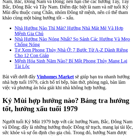
Nam, Bắc, Đông Nam và Đông; nên hạn chế các hướng Tây, Tây
Bắc, Đông Bắc và Tây Nam. Điểm đặc biệt là nam và nữ tuổi Kỷ
Mùi đều thuộc cung Chấn, nhóm Đông tứ mệnh, nên có thể tham
khảo cùng một bảng hướng tốt – xấu.
Nhà Hướng Nào Thì Mát? Hướng Nhà Mát Mẻ Và Hợp
Mệnh Gia Chủ
Nhà Hướng Nào Nóng Nhất? So Sánh Các Hướng Và Mẹo
Chống Nóng
Tự Xem Phong Thủy Nhà Ở: 7 Bước Từ A-Z Dành Riêng
Cho 12 Con Giáp
Mệnh Hỏa Sinh Năm Nào? Bí Mật Phong Thủy Mang Lại
Tài Lộc
Bài viết dưới đây
Vinhomes Market
sẽ giúp bạn tra nhanh hướng
nhà hợp tuổi 1979, cách bố trí bếp, bàn thờ, phòng ngủ, bàn làm
việc và phương án hóa giải khi nhà không hợp hướng.
Kỷ Mùi hợp hướng nào? Bảng tra hướng
tốt, hướng xấu tuổi 1979
Người tuổi Kỷ Mùi 1979 hợp với các hướng Nam, Bắc, Đông Nam
và Đông; đây là những hướng thuộc Đông tứ trạch, mang lại tài lộc,
sức khỏe và sự ổn định cho gia chủ. Trong đó, hướng Nam được