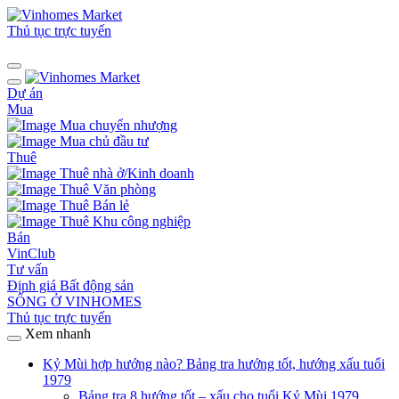
Thủ tục trực tuyến
Dự án
Mua
Mua chuyển nhượng
Mua chủ đầu tư
Thuê
Thuê nhà ở/Kinh doanh
Thuê Văn phòng
Thuê Bán lẻ
Thuê Khu công nghiệp
Bán
VinClub
Tư vấn
Định giá Bất động sản
SỐNG Ở VINHOMES
Thủ tục trực tuyến
Xem nhanh
Kỷ Mùi hợp hướng nào? Bảng tra hướng tốt, hướng xấu tuổi
1979
Bảng tra 8 hướng tốt – xấu cho tuổi Kỷ Mùi 1979