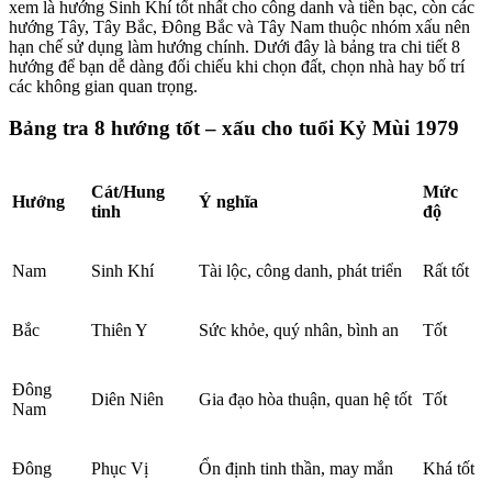
xem là hướng Sinh Khí tốt nhất cho công danh và tiền bạc, còn các
hướng Tây, Tây Bắc, Đông Bắc và Tây Nam thuộc nhóm xấu nên
hạn chế sử dụng làm hướng chính. Dưới đây là bảng tra chi tiết 8
hướng để bạn dễ dàng đối chiếu khi chọn đất, chọn nhà hay bố trí
các không gian quan trọng.
Bảng tra 8 hướng tốt – xấu cho tuổi Kỷ Mùi 1979
Cát/Hung
Mức
Hướng
Ý nghĩa
tinh
độ
Nam
Sinh Khí
Tài lộc, công danh, phát triển
Rất tốt
Bắc
Thiên Y
Sức khỏe, quý nhân, bình an
Tốt
Đông
Diên Niên
Gia đạo hòa thuận, quan hệ tốt
Tốt
Nam
Đông
Phục Vị
Ổn định tinh thần, may mắn
Khá tốt