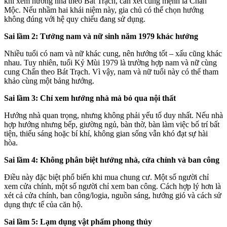
khi xem hướng nhà theo Bát Trạch, cần xét cung mệnh là Chấn
Mộc. Nếu nhầm hai khái niệm này, gia chủ có thể chọn hướng
không đúng với hệ quy chiếu đang sử dụng.
Sai lầm 2: Tưởng nam và nữ sinh năm 1979 khác hướng
Nhiều tuổi có nam và nữ khác cung, nên hướng tốt – xấu cũng khác
nhau. Tuy nhiên, tuổi Kỷ Mùi 1979 là trường hợp nam và nữ cùng
cung Chấn theo Bát Trạch. Vì vậy, nam và nữ tuổi này có thể tham
khảo cùng một bảng hướng.
Sai lầm 3: Chỉ xem hướng nhà mà bỏ qua nội thất
Hướng nhà quan trọng, nhưng không phải yếu tố duy nhất. Nếu nhà
hợp hướng nhưng bếp, giường ngủ, bàn thờ, bàn làm việc bố trí bất
tiện, thiếu sáng hoặc bí khí, không gian sống vẫn khó đạt sự hài
hòa.
Sai lầm 4: Không phân biệt hướng nhà, cửa chính và ban công
Điều này đặc biệt phổ biến khi mua chung cư. Một số người chỉ
xem cửa chính, một số người chỉ xem ban công. Cách hợp lý hơn là
xét cả cửa chính, ban công/logia, nguồn sáng, hướng gió và cách sử
dụng thực tế của căn hộ.
Sai lầm 5: Lạm dụng vật phẩm phong thủy