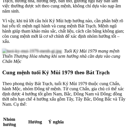
Trạch, hướng nhà, hướng bếp, bàn thờ, giường ngủ hay bàn làm
việc thường được xét theo cung mệnh, không chỉ dựa vào nạp âm
năm sinh.
Vì vậy, khi trả lời câu hỏi Kỷ Mùi hợp hướng nào, cần phân biệt rõ
hai yếu tố: mệnh ngũ hành và cung mệnh Bát Trạch. Mệnh ngũ
hành giúp tham khảo màu sắc, chất liệu, cách cân bằng không gian;
còn cung mệnh mới là cơ sở chính để xác định nhóm hướng tốt –
xấu.
Tuổi Kỷ Mùi 1979 mang mệnh
Thiên Thượng Hỏa nhưng khi xem hướng nhà cần dựa vào cung
Chấn Mộc
Cung mệnh tuổi Kỷ Mùi 1979 theo Bát Trạch
Theo phong thủy Bát Trạch, tuổi Kỷ Mùi 1979 thuộc cung Chấn,
hành Mộc, nhóm Đông tứ mệnh. Từ cung Chấn, gia chủ có thể xác
định được 4 hướng tốt gồm Nam, Bắc, Đông Nam và Đông; đồng
thời nên hạn chế 4 hướng xấu gồm Tây, Tây Bắc, Đông Bắc và Tây
Nam. Cụ thể:
Nhóm
Hướng
Ý nghĩa
hướng