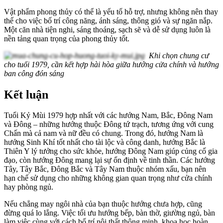
Vật phẩm phong thủy có thể là yếu tố hỗ trợ, nhưng không nên thay
thế cho việc bố trí công năng, ánh sáng, thông gió và sự ngăn nắp.
Một căn nhà tiện nghi, sáng thoáng, sạch sẽ và dễ sử dụng luôn là
nền tảng quan trọng của phong thủy tốt.
Khi chọn chung cư
cho tuổi 1979, cần kết hợp hài hòa giữa hướng cửa chính và hướng
ban công đón sáng
Kết luận
Tuổi Kỷ Mùi 1979 hợp nhất với các hướng Nam, Bắc, Đông Nam
và Đông – những hướng thuộc Đông tứ trạch, tương ứng với cung
Chấn mà cả nam và nữ đều có chung. Trong đó, hướng Nam là
hướng Sinh Khí tốt nhất cho tài lộc và công danh, hướng Bắc là
Thiên Y lý tưởng cho sức khỏe, hướng Đông Nam giúp củng cố gia
đạo, còn hướng Đông mang lại sự ổn định về tinh thần. Các hướng
Tây, Tây Bắc, Đông Bắc và Tây Nam thuộc nhóm xấu, bạn nên
hạn chế sử dụng cho những không gian quan trọng như cửa chính
hay phòng ngủ.
Nếu chẳng may ngôi nhà của bạn thuộc hướng chưa hợp, cũng
đừng quá lo lắng. Việc tối ưu hướng bếp, bàn thờ, giường ngủ, bàn
làm việc cùng với cách bố trí nội thất thông minh, khoa học hoàn