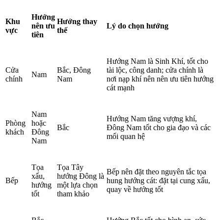
Hướng
Khu
Hướng thay
nên ưu
Lý do chọn hướng
vực
thế
tiên
Hướng Nam là Sinh Khí, tốt cho
Cửa
Bắc, Đông
tài lộc, công danh; cửa chính là
Nam
chính
Nam
nơi nạp khí nên nên ưu tiên hướng
cát mạnh
Nam
Hướng Nam tăng vượng khí,
Phòng
hoặc
Bắc
Đông Nam tốt cho gia đạo và các
khách
Đông
mối quan hệ
Nam
Tọa
Tọa Tây
Bếp nên đặt theo nguyên tắc tọa
xấu,
hướng Đông là
Bếp
hung hướng cát: đặt tại cung xấu,
hướng
một lựa chọn
quay về hướng tốt
tốt
tham khảo