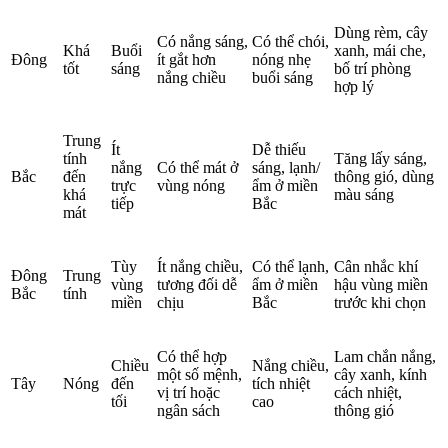
Dùng rèm, cây
Có nắng sáng,
Có thể chói,
Khá
Buổi
xanh, mái che,
Đông
ít gắt hơn
nóng nhẹ
tốt
sáng
bố trí phòng
nắng chiều
buổi sáng
hợp lý
Trung
Ít
Dễ thiếu
tính
Tăng lấy sáng,
nắng
Có thể mát ở
sáng, lạnh/
Bắc
đến
thông gió, dùng
trực
vùng nóng
ẩm ở miền
khá
màu sáng
tiếp
Bắc
mát
Tùy
Ít nắng chiều,
Có thể lạnh,
Cân nhắc khí
Đông
Trung
vùng
tương đối dễ
ẩm ở miền
hậu vùng miền
Bắc
tính
miền
chịu
Bắc
trước khi chọn
Có thể hợp
Lam chắn nắng,
Chiều
Nắng chiều,
một số mệnh,
cây xanh, kính
Tây
Nóng
đến
tích nhiệt
vị trí hoặc
cách nhiệt,
tối
cao
ngân sách
thông gió