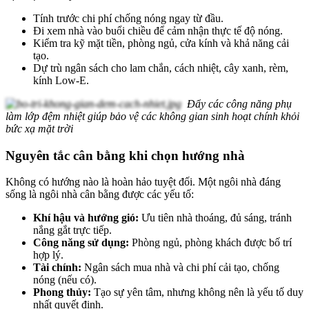
Tính trước chi phí chống nóng ngay từ đầu.
Đi xem nhà vào buổi chiều để cảm nhận thực tế độ nóng.
Kiểm tra kỹ mặt tiền, phòng ngủ, cửa kính và khả năng cải
tạo.
Dự trù ngân sách cho lam chắn, cách nhiệt, cây xanh, rèm,
kính Low-E.
Đẩy các công năng phụ
làm lớp đệm nhiệt giúp bảo vệ các không gian sinh hoạt chính khỏi
bức xạ mặt trời
Nguyên tắc cân bằng khi chọn hướng nhà
Không có hướng nào là hoàn hảo tuyệt đối. Một ngôi nhà đáng
sống là ngôi nhà cân bằng được các yếu tố:
Khí hậu và hướng gió:
Ưu tiên nhà thoáng, đủ sáng, tránh
nắng gắt trực tiếp.
Công năng sử dụng:
Phòng ngủ, phòng khách được bố trí
hợp lý.
Tài chính:
Ngân sách mua nhà và chi phí cải tạo, chống
nóng (nếu có).
Phong thủy:
Tạo sự yên tâm, nhưng không nên là yếu tố duy
nhất quyết định.