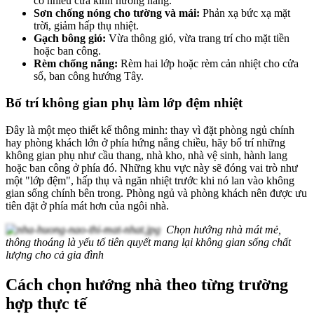
có nhiều cửa kính hướng nắng.
Sơn chống nóng cho tường và mái:
Phản xạ bức xạ mặt
trời, giảm hấp thụ nhiệt.
Gạch bông gió:
Vừa thông gió, vừa trang trí cho mặt tiền
hoặc ban công.
Rèm chống nắng:
Rèm hai lớp hoặc rèm cản nhiệt cho cửa
sổ, ban công hướng Tây.
Bố trí không gian phụ làm lớp đệm nhiệt
Đây là một mẹo thiết kế thông minh: thay vì đặt phòng ngủ chính
hay phòng khách lớn ở phía hứng nắng chiều, hãy bố trí những
không gian phụ như cầu thang, nhà kho, nhà vệ sinh, hành lang
hoặc ban công ở phía đó. Những khu vực này sẽ đóng vai trò như
một "lớp đệm", hấp thụ và ngăn nhiệt trước khi nó lan vào không
gian sống chính bên trong. Phòng ngủ và phòng khách nên được ưu
tiên đặt ở phía mát hơn của ngôi nhà.
Chọn hướng nhà mát mẻ,
thông thoáng là yếu tố tiên quyết mang lại không gian sống chất
lượng cho cả gia đình
Cách chọn hướng nhà theo từng trường
hợp thực tế