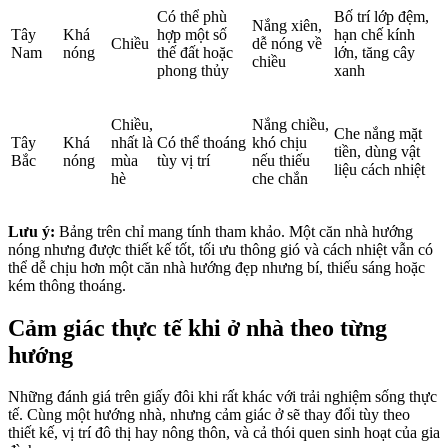
Có thể phù
Bố trí lớp đệm,
Nắng xiên,
Tây
Khá
hợp một số
hạn chế kính
Chiều
dễ nóng về
Nam
nóng
thế đất hoặc
lớn, tăng cây
chiều
phong thủy
xanh
Chiều,
Nắng chiều,
Che nắng mặt
Tây
Khá
nhất là
Có thể thoáng
khó chịu
tiền, dùng vật
Bắc
nóng
mùa
tùy vị trí
nếu thiếu
liệu cách nhiệt
hè
che chắn
Lưu ý:
Bảng trên chỉ mang tính tham khảo. Một căn nhà hướng
nóng nhưng được thiết kế tốt, tối ưu thông gió và cách nhiệt vẫn có
thể dễ chịu hơn một căn nhà hướng đẹp nhưng bí, thiếu sáng hoặc
kém thông thoáng.
Cảm giác thực tế khi ở nhà theo từng
hướng
Những đánh giá trên giấy đôi khi rất khác với trải nghiệm sống thực
tế. Cùng một hướng nhà, nhưng cảm giác ở sẽ thay đổi tùy theo
thiết kế, vị trí đô thị hay nông thôn, và cả thói quen sinh hoạt của gia