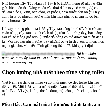
Nhà hướng Tây, Tây Nam và Tây Bắc thường nóng rõ nhất từ đầu
giờ chiều đến tối. Nắng chiếu vào thời điểm này có cường độ cao,
dễ làm tường, kính, ban công và phòng phía trước tích nhiệt. Đây
cũng là lý do nhiều người e ngại khi mua nhà hoặc căn hộ có ban
công hướng Tây.
Dù vậy, không phải nhà hướng Tây nào cũng “khó ở”. Nếu có lam
chắn nắng, cây xanh, kính cách nhiệt, rèm tốt, tường dày, ban công
sâu và hệ thông gió hợp lý, mức độ nóng có thể được cải thiện đáng
kể. Với các căn nhà hướng Tây nhưng có vị trí đẹp, giá tốt hoặc hợp
mệnh gia chủ, vẫn nên đánh giá tổng thể trước khi quyết định.
Hệ lam chắn
nắng kết hợp cây xanh là "vũ khí" đắc lực giải nhiệt cho những
ngôi nhà hướng Tây
Chọn hướng nhà mát theo từng vùng miền
Việt Nam trải dài qua nhiều vĩ độ, mỗi miền có đặc trưng khí hậu
riêng biệt. Một hướng nhà mát ở miền Nam có thể lại lạnh và ẩm ở
miền Bắc. Vì vậy, không thể áp dụng một công thức chung cho tất
cả.
Miền Bắc: Cần mát mùa hè nhưng tránh lạnh, ẩm