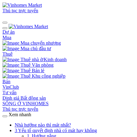
Thủ tục trực tuyến
Dự án
Mua
Mua chuyển nhượng
Mua chủ đầu tư
Thuê
Thuê nhà ở/Kinh doanh
Thuê Văn phòng
Thuê Bán lẻ
Thuê Khu công nghiệp
Bán
VinClub
Tư vấn
Định giá Bất động sản
SỐNG Ở VINHOMES
Thủ tục trực tuyến
Xem nhanh
Nhà hướng nào thì mát nhất?
3 Yếu tố quyết định nhà có mát hay không
1. Hướng nắng