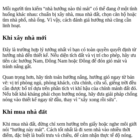
Mỗi người tìm kiếm “nhà hướng nào thì mát” có thể đang ở một tình
huống khác nhau: chuẩn bị xây nhà, mua nhà đất, chọn căn hộ hoặc
tìm nhà phố, nhà ống. Vì vậy, cách đánh giá hướng nhà cũng cần
linh hoạt.
Khi xây nhà mới
Đây là trường hợp lý tưởng nhất vì bạn có toàn quyền quyết định từ
hướng nhà đến thiết kế. Nếu diện tích đất và vị trí cho phép, hãy ưu
tiên các hướng Nam, Đông Nam hoặc Đông để đón gió mát và
tránh nắng gắt.
Quan trọng hơn, hãy tính toán hướng nắng, hướng gió ngay từ bản
vẽ: vị trí phòng ngủ, phòng khách, cửa chính, cửa sổ, giếng trời đều
cần được bố trí dựa trên phân tích vi khí hậu của chính mảnh đất đó.
Nếu bất khả kháng phải chọn hướng nóng, hãy đưa giải pháp chống
nóng vào thiết kế ngay từ đầu, thay vì "xây xong rồi sửa".
Khi mua nhà đất
Khi mua nhà đất, đừng chỉ xem hướng trên giấy hoặc nghe môi giới
nói “hướng này mát”. Cách tốt nhất là đi xem nhà vào nhiều thời
điểm, đặc biệt là buổi trưa và chiều, để cảm nhận thực tế độ nóng.