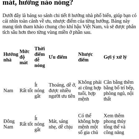
mát, hướng nào nóng?
Dưới đây là bảng so sánh chi tiết 8 hướng nhà phổ biến, giúp bạn có
cái nhìn toàn cảnh về ưu, nhược điểm của từng hướng. Bảng này
mang tính tham khảo chung cho khí hậu Việt Nam, và sẽ được phân
tích sâu hơn theo từng vùng miền ở phần sau.
Thời
Mức
Hướng
điểm
Nhược
độ
Ưu điểm
Gợi ý xử lý
nhà
dễ
điểm
mát
nóng
Không phải
Cân bằng thêm
Ít
Thoáng, dễ ở,
ai cũng hợp
bằng bố trí bếp,
Nam
Rất tốt
nóng
được nhiều
tuổi, hợp
phòng ngủ, nội
gắt
người ưu tiên
mệnh
thất
Có thể
Xem thêm
Ít
Đông
Mát, sáng
không hợp
phong thủy
Rất tốt
nóng
Nam
nhẹ, dễ chịu
mệnh một
tổng thể và
gắt
số gia chủ
công năng