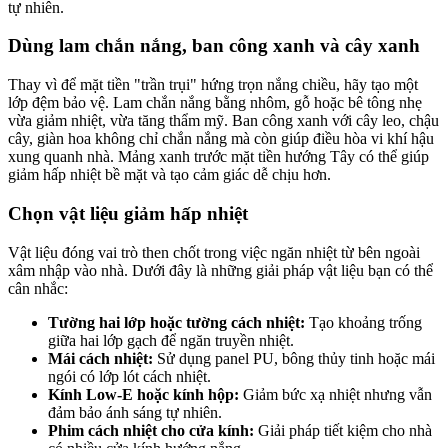
tự nhiên.
Dùng lam chắn nắng, ban công xanh và cây xanh
Thay vì để mặt tiền "trần trụi" hứng trọn nắng chiều, hãy tạo một
lớp đệm bảo vệ. Lam chắn nắng bằng nhôm, gỗ hoặc bê tông nhẹ
vừa giảm nhiệt, vừa tăng thẩm mỹ. Ban công xanh với cây leo, chậu
cây, giàn hoa không chỉ chắn nắng mà còn giúp điều hòa vi khí hậu
xung quanh nhà. Mảng xanh trước mặt tiền hướng Tây có thể giúp
giảm hấp nhiệt bề mặt và tạo cảm giác dễ chịu hơn.
Chọn vật liệu giảm hấp nhiệt
Vật liệu đóng vai trò then chốt trong việc ngăn nhiệt từ bên ngoài
xâm nhập vào nhà. Dưới đây là những giải pháp vật liệu bạn có thể
cân nhắc:
Tường hai lớp hoặc tường cách nhiệt:
Tạo khoảng trống
giữa hai lớp gạch để ngăn truyền nhiệt.
Mái cách nhiệt:
Sử dụng panel PU, bông thủy tinh hoặc mái
ngói có lớp lót cách nhiệt.
Kính Low-E hoặc kính hộp:
Giảm bức xạ nhiệt nhưng vẫn
đảm bảo ánh sáng tự nhiên.
Phim cách nhiệt cho cửa kính:
Giải pháp tiết kiệm cho nhà