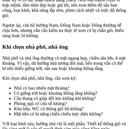
hợp mệnh, tầm nhìn đẹp hoặc giá tốt, nên xem thêm độ sâu ban
công, loại kính, khả năng lắp rèm, phim cách nhiệt và mức độ thông
gió.
Ngược lại, căn hộ hướng Nam, Đông Nam hoặc Đông thường dễ
chịu hơn, nhưng vẫn cần kiểm tra thực tế xem có bị chắn gió, thiếu
sáng hoặc bí không.
Khi chọn nhà phố, nhà ống
Nhà phố và nhà ống thường có mặt ngang hẹp, chiều sâu lớn, ít mặt
thoáng. Vì vậy, dù hướng nhà tương đối mát, bên trong vẫn có thể
bí nếu thiếu giếng trời, sân sau hoặc khoảng thông tầng.
Khi chọn nhà phố, nhà ống, cần xem kỹ:
Nhà có bao nhiêu mặt thoáng?
Có giếng trời hoặc khoảng thông tầng không?
Cầu thang có giúp đối lưu không khí không?
Phòng ngủ có cửa sổ không?
Khu bếp, WC có thông gió tốt không?
Mặt tiền có bị nắng chiều chiếu trực diện không?
Với loại hình này, hướng nhà chỉ là một phần. Thiết kế thông gió và
lấy sáng mới là yếu tố quyết định cảm giác sống hằng ngày.