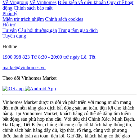
Về Vingroup
Về Vinhomes
Điều kiện và điều khoản
Quy chế hoạt
động
Chính sách bảo mật
Pháp lý
Miễn trừ trách nhiệm
Chính sách cookies
Hỗ trợ
Tư vấn
Câu hỏi thường gặp
Trung tâm giao dịch
Tuyển dụng
Hotline
1900 998 823
Từ 8:30 - 20:00 trừ ngày Lễ, Tết
market@vinhomes.vn
Theo dõi Vinhomes Market
Vinhomes Market được ra đời và phát triển với mong muốn mang
đến một nền tảng giao dịch bất động sản an toàn, tiện lợi cho khách
hàng. Tại Vinhomes Market, khách hàng có thể dễ dàng tìm kiếm
bất động sản phù hợp nhu cầu. Với tiêu chí Chính Xác, Minh Bạch,
Đa Dạng, Tiết Kiệm, chúng tôi cung cấp tới khách hàng thông tin,
chính sách bán hàng đầy đủ, kịp thời, rõ ràng, cùng với phương
thức thanh toán an toàn, tiện lợi. Giờ đây, khách hàng có thể giao