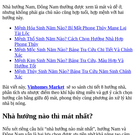
Nhà hướng Nam, Đông Nam thường được xem là mát và dễ ở,
nhưng không phải gia chủ nào cũng hợp tuổi, hợp mệnh với hai
hướng này.
Mệnh Hỏa Sinh Năm Nào? Bí Mật Phong Thủy Mang Lại
Tài Lộc
Mệnh Thổ Sinh Năm Nào? Cách Chọn Hướng Nhà Hợp
Phong Thủy
Mệnh Mộc Sinh Năm Nào? Bảng Tra Cứu Chi Tiết Và Chính
Xác
Mệnh Kim Sinh Năm Nào? Bảng Tra Cứu, Màu Hợp Và
Hướng Tốt
Mệnh Thủy Sinh Năm Nào? Bảng Tra Cứu Năm Sinh Chính
Xác
Bài viết này,
Vinhomes Market
sẽ so sánh chi tiết 8 hướng nhà,
phân tích ưu nhược điểm theo khí hậu từng miền và gợi ý cách chọn
hướng cân bằng giữa độ mát, phong thủy cùng phương án xử lý khi
nhà bị nóng.
Nhà hướng nào thì mát nhất?
Nếu xét riêng câu hỏi “nhà hướng nào mát nhất”, hướng Nam và
Đông Nam vẫn là hai lựa chọn được ưu tiên nhờ khả năng tạo cảm