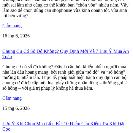
một sai lầm nhỏ cũng có thể khiến bạn “chôn vốn” nhiều năm. Vậy
làm sao để chọn đúng căn shophouse vừa kinh doanh tốt, vừa sinh
lời bền vững?
Cẩm nang
16 thg 6, 2026
Chung Cư Có Sổ Đỏ Không? Quy Định Mới Và 7 Lưu Ý Mua An
Toàn
Chung cư có sổ đỏ không? Đây là câu hỏi khiến nhiều người mua
nhà lần đầu hoang mang, bởi ranh giới giữa “sổ đỏ” và “sổ hồng”
thường bị nhầm lẫn. Thực tế, pháp luật hiện hành quy định căn hộ
chung cư được cấp một loại giấy chứng nhận riêng – thường gọi là
sổ hồng – với giá trị pháp lý không hề thua kém.
Cẩm nang
15 thg 6, 2026
Lưu Ý Khi Chọn Mua Liền Kề: 10 Điểm Cần Kiểm Tra Khi Đặt
Cọc