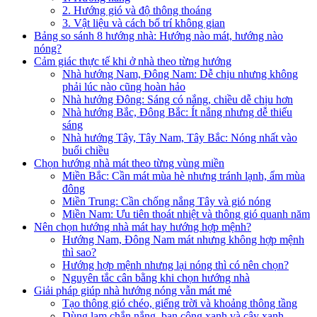
2. Hướng gió và độ thông thoáng
3. Vật liệu và cách bố trí không gian
Bảng so sánh 8 hướng nhà: Hướng nào mát, hướng nào
nóng?
Cảm giác thực tế khi ở nhà theo từng hướng
Nhà hướng Nam, Đông Nam: Dễ chịu nhưng không
phải lúc nào cũng hoàn hảo
Nhà hướng Đông: Sáng có nắng, chiều dễ chịu hơn
Nhà hướng Bắc, Đông Bắc: Ít nắng nhưng dễ thiếu
sáng
Nhà hướng Tây, Tây Nam, Tây Bắc: Nóng nhất vào
buổi chiều
Chọn hướng nhà mát theo từng vùng miền
Miền Bắc: Cần mát mùa hè nhưng tránh lạnh, ẩm mùa
đông
Miền Trung: Cần chống nắng Tây và gió nóng
Miền Nam: Ưu tiên thoát nhiệt và thông gió quanh năm
Nên chọn hướng nhà mát hay hướng hợp mệnh?
Hướng Nam, Đông Nam mát nhưng không hợp mệnh
thì sao?
Hướng hợp mệnh nhưng lại nóng thì có nên chọn?
Nguyên tắc cân bằng khi chọn hướng nhà
Giải pháp giúp nhà hướng nóng vẫn mát mẻ
Tạo thông gió chéo, giếng trời và khoảng thông tầng
Dùng lam chắn nắng, ban công xanh và cây xanh