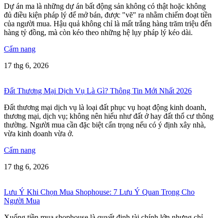
Dự án ma là những dự án bất động sản không có thật hoặc không
đủ điều kiện pháp lý để mở bán, được "vẽ" ra nhằm chiếm đoạt tiền
của người mua. Hậu quả không chỉ là mất trắng hàng trăm triệu đến
hàng tỷ đồng, mà còn kéo theo những hệ lụy pháp lý kéo dài.
Cẩm nang
17 thg 6, 2026
Đất Thương Mại Dịch Vụ Là Gì? Thông Tin Mới Nhất 2026
Đất thương mại dịch vụ là loại đất phục vụ hoạt động kinh doanh,
thương mại, dịch vụ; không nên hiểu như đất ở hay đất thổ cư thông
thường. Người mua cần đặc biệt cẩn trọng nếu có ý định xây nhà,
vừa kinh doanh vừa ở.
Cẩm nang
17 thg 6, 2026
Lưu Ý Khi Chọn Mua Shophouse: 7 Lưu Ý Quan Trọng Cho
Người Mua
Xuống tiền mua shophouse là quyết định tài chính lớn nhưng chỉ