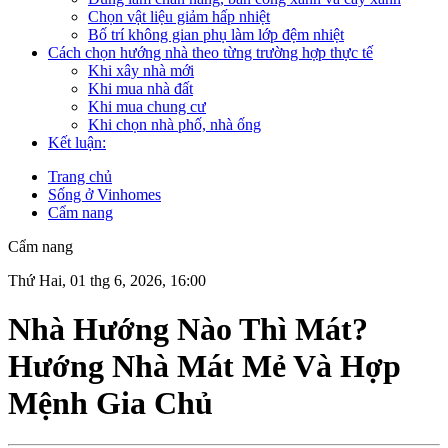
Chọn vật liệu giảm hấp nhiệt
Bố trí không gian phụ làm lớp đệm nhiệt
Cách chọn hướng nhà theo từng trường hợp thực tế
Khi xây nhà mới
Khi mua nhà đất
Khi mua chung cư
Khi chọn nhà phố, nhà ống
Kết luận:
Trang chủ
Sống ở Vinhomes
Cẩm nang
Cẩm nang
Thứ Hai, 01 thg 6, 2026, 16:00
Nhà Hướng Nào Thì Mát?
Hướng Nhà Mát Mẻ Và Hợp
Mệnh Gia Chủ