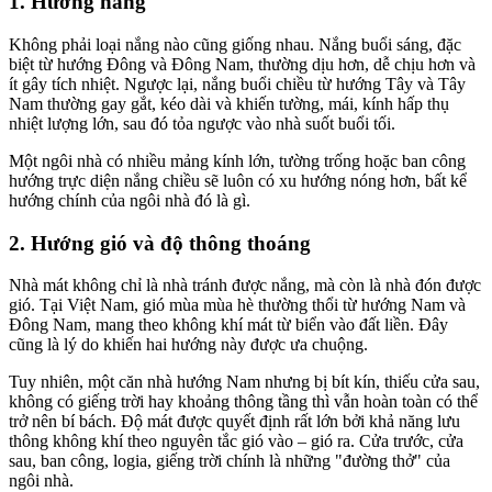
1. Hướng nắng
Không phải loại nắng nào cũng giống nhau. Nắng buổi sáng, đặc
biệt từ hướng Đông và Đông Nam, thường dịu hơn, dễ chịu hơn và
ít gây tích nhiệt. Ngược lại, nắng buổi chiều từ hướng Tây và Tây
Nam thường gay gắt, kéo dài và khiến tường, mái, kính hấp thụ
nhiệt lượng lớn, sau đó tỏa ngược vào nhà suốt buổi tối.
Một ngôi nhà có nhiều mảng kính lớn, tường trống hoặc ban công
hướng trực diện nắng chiều sẽ luôn có xu hướng nóng hơn, bất kể
hướng chính của ngôi nhà đó là gì.
2. Hướng gió và độ thông thoáng
Nhà mát không chỉ là nhà tránh được nắng, mà còn là nhà đón được
gió. Tại Việt Nam, gió mùa mùa hè thường thổi từ hướng Nam và
Đông Nam, mang theo không khí mát từ biển vào đất liền. Đây
cũng là lý do khiến hai hướng này được ưa chuộng.
Tuy nhiên, một căn nhà hướng Nam nhưng bị bít kín, thiếu cửa sau,
không có giếng trời hay khoảng thông tầng thì vẫn hoàn toàn có thể
trở nên bí bách. Độ mát được quyết định rất lớn bởi khả năng lưu
thông không khí theo nguyên tắc gió vào – gió ra. Cửa trước, cửa
sau, ban công, logia, giếng trời chính là những "đường thở" của
ngôi nhà.