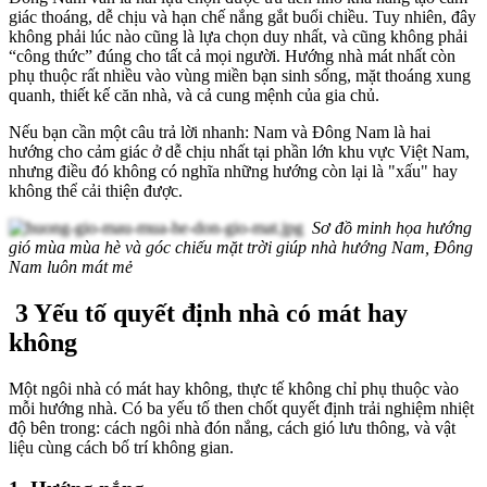
giác thoáng, dễ chịu và hạn chế nắng gắt buổi chiều. Tuy nhiên, đây
không phải lúc nào cũng là lựa chọn duy nhất, và cũng không phải
“công thức” đúng cho tất cả mọi người. Hướng nhà mát nhất còn
phụ thuộc rất nhiều vào vùng miền bạn sinh sống, mặt thoáng xung
quanh, thiết kế căn nhà, và cả cung mệnh của gia chủ.
Nếu bạn cần một câu trả lời nhanh: Nam và Đông Nam là hai
hướng cho cảm giác ở dễ chịu nhất tại phần lớn khu vực Việt Nam,
nhưng điều đó không có nghĩa những hướng còn lại là "xấu" hay
không thể cải thiện được.
Sơ đồ minh họa hướng
gió mùa mùa hè và góc chiếu mặt trời giúp nhà hướng Nam, Đông
Nam luôn mát mẻ
3 Yếu tố quyết định nhà có mát hay
không
Một ngôi nhà có mát hay không, thực tế không chỉ phụ thuộc vào
mỗi hướng nhà. Có ba yếu tố then chốt quyết định trải nghiệm nhiệt
độ bên trong: cách ngôi nhà đón nắng, cách gió lưu thông, và vật
liệu cùng cách bố trí không gian.