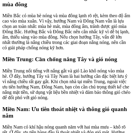
mùa đông
Miền Bắc có mùa hè nóng và mùa đông lạnh rõ rệt, kèm theo độ ẩm
cao vào mùa xuân. Vì vậy, hướng Nam và Đông Nam vẫn là lựa
chọn an toàn nhất: mùa hè mát, mùa đông ấm, tránh được gió mùa
Đông Bắc. Hướng Bắc và Đông Bắc nên cân nhắc kỹ vì dễ bị lạnh,
ẩm, thiếu sáng vào mùa đông. Nếu chọn hướng Tây, vấn đề lớn
nhất thường là nắng chiều trong các giai đoạn nắng nóng, nên cần
có giải pháp chống nóng kỹ hơn.
Miền Trung: Cần chống nắng Tây và gió nóng
Miền Trung nổi tiếng với nắng gắt và gió Lào khô nóng vào mùa
hè. Ở đây, hướng Tây và Tây Nam là hai hướng cần đặc biệt lưu ý
vì nắng chiều rất gay gắt. Khi chọn nhà tại miền Trung, ngoài việc
ưu tiên hướng Nam, Đông Nam, bạn còn cần chú trọng thiết kế che
nắng mặt tiền, sử dụng vật liệu bền nhiệt và đảm bảo thông gió chéo
để đối phó với gió nóng.
Miền Nam: Ưu tiên thoát nhiệt và thông gió quanh
năm
Miền Nam có khí hậu nóng quanh năm với hai mùa mưa – khô rõ
rệt. Ở đây, ưu tiên hàng đầu là thoát nhiệt và đón gió mát. Hướng