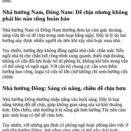
đình.
Nhà hướng Nam, Đông Nam: Dễ chịu nhưng không
phải lúc nào cũng hoàn hảo
Nhà hướng Nam và Đông Nam thường đem lại cảm giác thoáng,
sáng vừa đủ và dễ chịu trong sinh hoạt hằng ngày. Đây là lý do hai
hướng này được nhiều người ưu tiên khi xây nhà hoặc mua nhà.
Tuy nhiên, hướng đẹp không đồng nghĩa nhà chắc chắn mát. Nếu
ngôi nhà bị che chắn bởi công trình xung quanh, thiếu mặt thoáng,
không có cửa đối lưu hoặc bố trí phòng bí, không khí bên trong vẫn
có thể nóng và ngột ngạt. Với căn hộ chung cư, cần xem thêm
hướng ban công, logia và cửa sổ lớn chứ không chỉ xem hướng cửa
chính.
Nhà hướng Đông: Sáng có nắng, chiều dễ chịu hơn
Nhà hướng Đông thường nhận nắng vào buổi sáng. Đây là loại
nắng tương đối dễ chịu, giúp không gian sáng sủa và khô thoáng
hơn. Đến chiều, nhà thường ít bị nắng gắt hơn hướng Tây nên cảm
giác sinh hoạt có thể dễ chịu hơn.
Tuy nhiên, với những gia đình có phòng ngủ hoặc phòng làm việc ở
mặt tiền hướng Đông, ánh nắng sáng sớm có thể gây chói hoặc