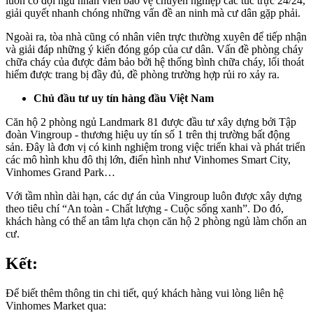
luôn có đội ngũ nhân viên bảo vệ chuyên nghiệp các túc trực 24/24,
giải quyết nhanh chóng những vấn đề an ninh mà cư dân gặp phải.
Ngoài ra, tòa nhà cũng có nhân viên trực thường xuyên để tiếp nhận
và giải đáp những ý kiến đóng góp của cư dân. Vấn đề phòng cháy
chữa cháy của được đảm bảo bởi hệ thống bình chữa cháy, lối thoát
hiểm được trang bị đầy đủ, đề phòng trường hợp rủi ro xảy ra.
Chủ đầu tư uy tín hàng đầu Việt Nam
Căn hộ 2 phòng ngủ Landmark 81 được đầu tư xây dựng bởi Tập
đoàn Vingroup - thương hiệu uy tín số 1 trên thị trường bất động
sản. Đây là đơn vị có kinh nghiệm trong việc triển khai và phát triển
các mô hình khu đô thị lớn, điển hình như Vinhomes Smart City,
Vinhomes Grand Park…
Với tầm nhìn dài hạn, các dự án của Vingroup luôn được xây dựng
theo tiêu chí “An toàn - Chất lượng - Cuộc sống xanh”. Do đó,
khách hàng có thể an tâm lựa chọn căn hộ 2 phòng ngủ làm chốn an
cư.
Kết:
Để biết thêm thông tin chi tiết, quý khách hàng vui lòng liên hệ
Vinhomes Market qua: