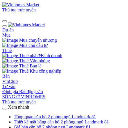
Thủ tục trực tuyến
Dự án
Mua
Mua chuyển nhượng
Mua chủ đầu tư
Thuê
Thuê nhà ở/Kinh doanh
Thuê Văn phòng
Thuê Bán lẻ
Thuê Khu công nghiệp
Bán
VinClub
Tư vấn
Định giá Bất động sản
SỐNG Ở VINHOMES
Thủ tục trực tuyến
Xem nhanh
Tổng quan căn hộ 2 phòng ngủ Landmark 81
Thiết kế mặt bằng căn hộ 2 phòng ngủ Landmark 81
Giá bán căn hộ 2 phòng ngủ Landmark 81