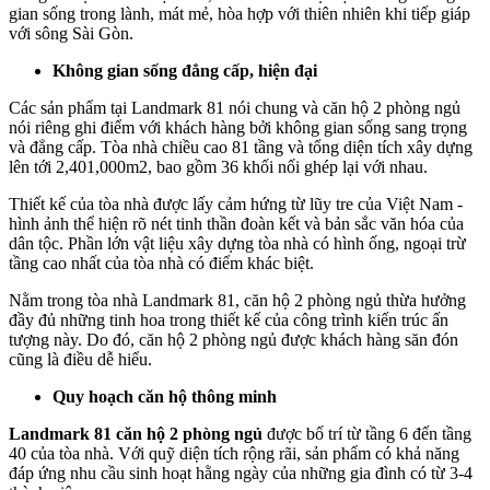
gian sống trong lành, mát mẻ, hòa hợp với thiên nhiên khi tiếp giáp
với sông Sài Gòn.
Không gian sống đẳng cấp, hiện đại
Các sản phẩm tại Landmark 81 nói chung và căn hộ 2 phòng ngủ
nói riêng ghi điểm với khách hàng bởi không gian sống sang trọng
và đẳng cấp. Tòa nhà chiều cao 81 tầng và tổng diện tích xây dựng
lên tới 2,401,000m2, bao gồm 36 khối nối ghép lại với nhau.
Thiết kế của tòa nhà được lấy cảm hứng từ lũy tre của Việt Nam -
hình ảnh thể hiện rõ nét tinh thần đoàn kết và bản sắc văn hóa của
dân tộc. Phần lớn vật liệu xây dựng tòa nhà có hình ống, ngoại trừ
tầng cao nhất của tòa nhà có điểm khác biệt.
Nằm trong tòa nhà Landmark 81, căn hộ 2 phòng ngủ thừa hưởng
đầy đủ những tinh hoa trong thiết kế của công trình kiến trúc ấn
tượng này. Do đó, căn hộ 2 phòng ngủ được khách hàng săn đón
cũng là điều dễ hiểu.
Quy hoạch căn hộ thông minh
Landmark 81 căn hộ 2 phòng ngủ
được bố trí từ tầng 6 đến tầng
40 của tòa nhà. Với quỹ diện tích rộng rãi, sản phẩm có khả năng
đáp ứng nhu cầu sinh hoạt hằng ngày của những gia đình có từ 3-4