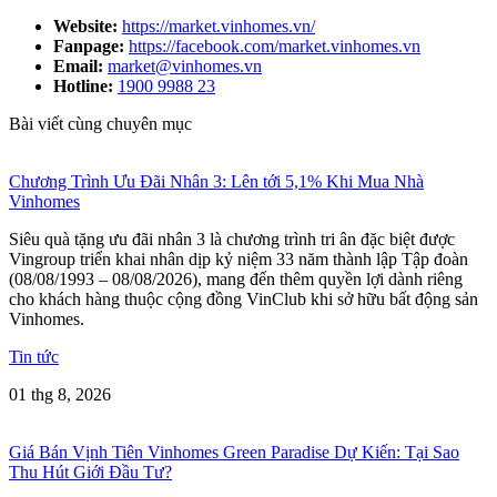
Website:
https://market.vinhomes.vn/
Fanpage:
https://facebook.com/market.vinhomes.vn
Email:
market@vinhomes.vn
Hotline:
1900 9988 23
Bài viết cùng chuyên mục
Chương Trình Ưu Đãi Nhân 3: Lên tới 5,1% Khi Mua Nhà
Vinhomes
Siêu quà tặng ưu đãi nhân 3 là chương trình tri ân đặc biệt được
Vingroup triển khai nhân dịp kỷ niệm 33 năm thành lập Tập đoàn
(08/08/1993 – 08/08/2026), mang đến thêm quyền lợi dành riêng
cho khách hàng thuộc cộng đồng VinClub khi sở hữu bất động sản
Vinhomes.
Tin tức
01 thg 8, 2026
Giá Bán Vịnh Tiên Vinhomes Green Paradise Dự Kiến: Tại Sao
Thu Hút Giới Đầu Tư?