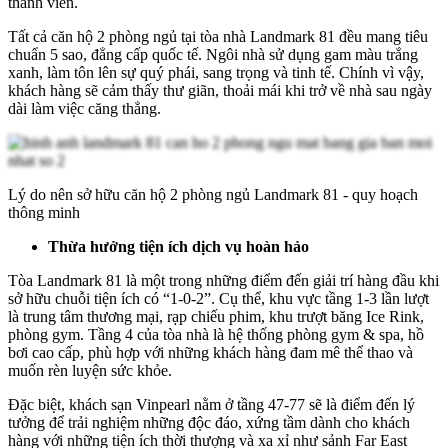
thành viên.
Tất cả căn hộ 2 phòng ngủ tại tòa nhà Landmark 81 đều mang tiêu
chuẩn 5 sao, đẳng cấp quốc tế. Ngôi nhà sử dụng gam màu trắng
xanh, làm tôn lên sự quý phái, sang trọng và tinh tế. Chính vì vậy,
khách hàng sẽ cảm thấy thư giãn, thoải mái khi trở về nhà sau ngày
dài làm việc căng thẳng.
Lý do nên sở hữu căn hộ 2 phòng ngủ Landmark 81 - quy hoạch
thông minh
Thừa hưởng tiện ích dịch vụ hoàn hảo
Tòa Landmark 81 là một trong những điểm đến giải trí hàng đầu khi
sở hữu chuỗi tiện ích có “1-0-2”. Cụ thể, khu vực tầng 1-3 lần lượt
là trung tâm thương mại, rạp chiếu phim, khu trượt băng Ice Rink,
phòng gym. Tầng 4 của tòa nhà là hệ thống phòng gym & spa, hồ
bơi cao cấp, phù hợp với những khách hàng đam mê thể thao và
muốn rèn luyện sức khỏe.
Đặc biệt, khách sạn Vinpearl nằm ở tầng 47-77 sẽ là điểm đến lý
tưởng để trải nghiệm những độc đáo, xứng tầm dành cho khách
hàng với những tiện ích thời thượng và xa xỉ như sảnh Far East