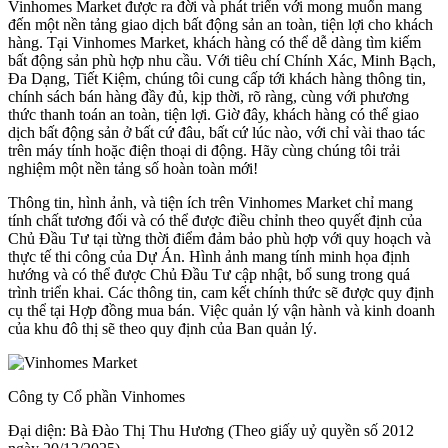
Vinhomes Market được ra đời và phát triển với mong muốn mang
đến một nền tảng giao dịch bất động sản an toàn, tiện lợi cho khách
hàng. Tại Vinhomes Market, khách hàng có thể dễ dàng tìm kiếm
bất động sản phù hợp nhu cầu. Với tiêu chí Chính Xác, Minh Bạch,
Đa Dạng, Tiết Kiệm, chúng tôi cung cấp tới khách hàng thông tin,
chính sách bán hàng đầy đủ, kịp thời, rõ ràng, cùng với phương
thức thanh toán an toàn, tiện lợi. Giờ đây, khách hàng có thể giao
dịch bất động sản ở bất cứ đâu, bất cứ lúc nào, với chỉ vài thao tác
trên máy tính hoặc điện thoại di động. Hãy cùng chúng tôi trải
nghiệm một nền tảng số hoàn toàn mới!
Thông tin, hình ảnh, và tiện ích trên Vinhomes Market chỉ mang
tính chất tương đối và có thể được điều chỉnh theo quyết định của
Chủ Đầu Tư tại từng thời điểm đảm bảo phù hợp với quy hoạch và
thực tế thi công của Dự Án. Hình ảnh mang tính minh họa định
hướng và có thể được Chủ Đầu Tư cập nhật, bổ sung trong quá
trình triển khai. Các thông tin, cam kết chính thức sẽ được quy định
cụ thể tại Hợp đồng mua bán. Việc quản lý vận hành và kinh doanh
của khu đô thị sẽ theo quy định của Ban quản lý.
Công ty Cổ phần Vinhomes
Đại diện: Bà Đào Thị Thu Hương (Theo giấy uỷ quyền số 2012