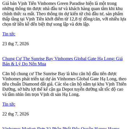
Giá bán Vịnh Tiên Vinhomes Green Paradise hiện là một trong
những thông tin được nhà đầu tư và khách hàng quan tâm khi khu
chính thức ra mắt. Theo thông tin dự kiến từ chủ đầu tư, sản phẩm
thấp tầng tại Vịnh Tiên khởi điểm từ 12,8 tỷ đồng/căn, với nhiều lựa
chọn từ liền kề đến biệt thự song lập và đơn lập.
Tin tức
23 thg 7, 2026
Chung Cư The Sunrise Bay Vinhomes Global Gate Hạ Long: Giá
Bán & Lý Do Nên Mua
Căn hộ chung cư The Sunrise Bay là khu căn hộ đầu tiên được
Vinhomes phát triển tại dự án Vinhomes Global Gate Hạ Long, theo
tiêu chuẩn Diamond đắt giá. Các tòa căn hộ nằm tại khu Vịnh Thiên
Đường, sở hữu lợi thế kế cận ga Depot tuyến đường sắt tốc độ cao
và tầm nhìn ôm trọn Vịnh di sản Hạ Long.
Tin tức
22 thg 7, 2026
Vinhomes Market: Đơn Vị Phân Phối Độc Quyền Happy Home