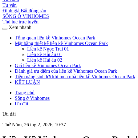
Tư vấn
Định giá Bất động sản
SỐNG Ở VINHOMES
Thủ tục trực tuyến
Xem nhanh
Tổng quan liền kề Vinhomes Ocean Park
Mặt bằng thiết kế liền kề Vinhomes Ocean Park
Liền kề Ngọc Trai 01
Liền kề Hải âu 01
Liền kề Hải âu 02
Giá liền kề Vinhomes Ocean Park
Đánh giá ưu điểm của liền kề Vinhomes Ocean Park
Tiềm năng sinh lời khi mua nhà liền kề Vinhomes Ocean Park
KẾT LUẬN
Trang chủ
Sống ở Vinhomes
Ưu đãi
Ưu đãi
Thứ Năm, 26 thg 2, 2026, 10:37