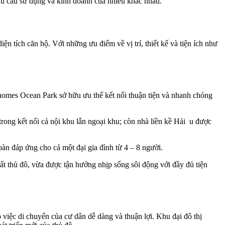
hu cầu sử dụng và kinh doanh của nhiều khác nhau.
n tích căn hộ. Với những ưu điểm về vị trí, thiết kế và tiện ích như
homes Ocean Park sở hữu ưu thế kết nối thuận tiện và nhanh chóng
rong kết nối cả nội khu lẫn ngoại khu; còn nhà liền kề Hải u được
oàn đáp ứng cho cả một đại gia đình từ 4 – 8 người.
t thủ đô, vừa được tận hưởng nhịp sống sôi động với đầy đủ tiện
 việc di chuyển của cư dân dễ dàng và thuận lợi. Khu đại đô thị