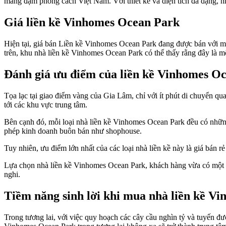
mang đậm phong cách Việt Nam. Với thiết kế và diện tích đa dạng, 
Giá liền kề Vinhomes Ocean Park
Hiện tại, giá bán Liền kề Vinhomes Ocean Park đang được bán với mức 
trên, khu nhà liền kề Vinhomes Ocean Park có thể thấy rằng đây là m
Đánh giá ưu điểm của liền kề Vinhomes O
Tọa lạc tại giao điểm vàng của Gia Lâm, chỉ với ít phút di chuyển 
tới các khu vực trung tâm.
Bên cạnh đó, mỗi loại nhà liền kề Vinhomes Ocean Park đều có những 
phép kinh doanh buôn bán như shophouse.
Tuy nhiên, ưu điểm lớn nhất của các loại nhà liền kề này là giá bán 
Lựa chọn nhà liền kề Vinhomes Ocean Park, khách hàng vừa có một ng
nghi.
Tiềm năng sinh lời khi mua nhà liền kề V
Trong tương lai, với việc quy hoạch các cây cầu nghìn tỷ và tuyến đư