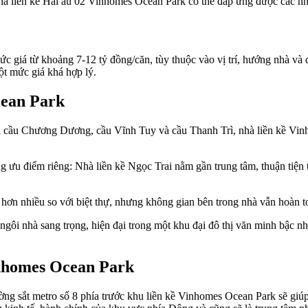
nhà liền kề Hải âu 02 Vinhomes Ocean Park có thể đáp ứng được các n
giá từ khoảng 7-12 tỷ đồng/căn, tùy thuộc vào vị trí, hướng nhà và diệ
ột mức giá khá hợp lý.
cean Park
qua cầu Chương Dương, cầu Vĩnh Tuy và cầu Thanh Trì, nhà liền kề Vin
ưu điểm riêng: Nhà liền kề Ngọc Trai nằm gần trung tâm, thuận tiện t
rẻ hơn nhiều so với biệt thự, nhưng không gian bên trong nhà vẫn hoàn t
ôi nhà sang trọng, hiện đại trong một khu đại đô thị văn minh bậc nhấ
inhomes Ocean Park
ờng sắt metro số 8 phía trước khu liền kề Vinhomes Ocean Park sẽ giúp