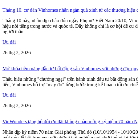
Tháng 10, cư dân Vinhomes nhận ngàn quà xinh từ các thương hiệu 
Tháng 10 này, nhân dịp chào đón ngày Phụ nữ Việt Nam 20/10, Vinco
hiệu nổi tiếng trong nước và quốc tế. Đây không chỉ là cơ hội để cư
người thân.
Ưu đãi
26 thg 2, 2026
Mở khóa tiềm năng đầu tư bất động sản Vinhomes với những đặc quy
Thấu hiểu những "chướng ngại" trên hành trình đầu tư bất động sản 
tiên, Vinhomes hỗ trợ "may đo" từng bước trong kế hoạch tối ưu chiế
Ưu đãi
26 thg 2, 2026
VinWonders tặng bộ đôi ưu đãi khủng chào mừng kỷ niệm 70 năm N
Nhân dịp kỷ niệm 70 năm Giải phóng Thủ đô (10/10/1954 - 10/10/2024
một mùa lễ hội trọn vẹn với những trải nghiệm vui chơi thú vị tại V