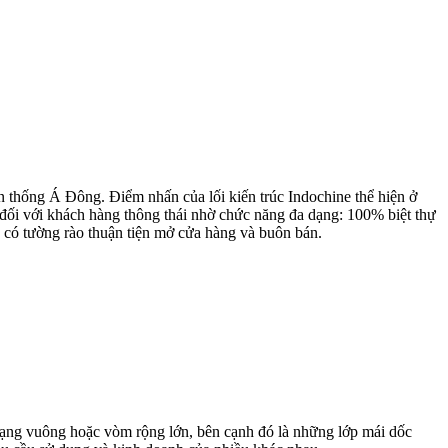
n thống Á Đông. Điểm nhấn của lối kiến trúc Indochine thể hiện ở
ối với khách hàng thông thái nhờ chức năng đa dạng: 100% biệt thự
 có tường rào thuận tiện mở cửa hàng và buôn bán.
 dạng vuông hoặc vòm rộng lớn, bên cạnh đó là những lớp mái dốc