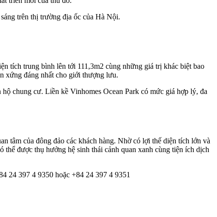
t triển mới của thủ đô.
áng trên thị trường địa ốc của Hà Nội.
n tích trung bình lên tới 111,3m2 cùng những giá trị khác biệt bao
ọn xứng đáng nhất cho giới thượng lưu.
ăn hộ chung cư. Liền kề Vinhomes Ocean Park có mức giá hợp lý, đa
n tâm của đông đảo các khách hàng. Nhờ có lợi thế diện tích lớn và
ó thể được thụ hưởng hệ sinh thái cảnh quan xanh cùng tiện ích dịch
 +84 24 397 4 9350 hoặc +84 24 397 4 9351