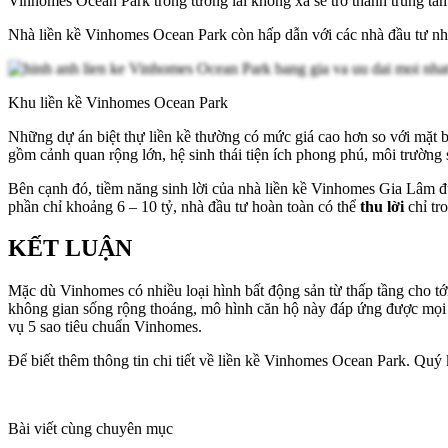
Vinhomes Ocean Park trong tương lai không xa sẽ trở thành trung tâm
Nhà liền kề Vinhomes Ocean Park còn hấp dẫn với các nhà đầu tư nhờ 
Khu liền kề Vinhomes Ocean Park
Những dự án biệt thự liền kề thường có mức giá cao hơn so với mặt bằ
gồm cảnh quan rộng lớn, hệ sinh thái tiện ích phong phú, môi trường
Bên cạnh đó, tiềm năng sinh lời của nhà liền kề Vinhomes Gia Lâm đ
phần chỉ khoảng 6 – 10 tỷ, nhà đầu tư hoàn toàn có thể
thu lời
chỉ tr
KẾT LUẬN
Mặc dù Vinhomes có nhiều loại hình bất động sản từ thấp tầng cho t
không gian sống rộng thoáng, mô hình căn hộ này đáp ứng được mọi nh
vụ 5 sao tiêu chuẩn Vinhomes.
Để biết thêm thông tin chi tiết về liền kề Vinhomes Ocean Park. Quý 
Bài viết cùng chuyên mục