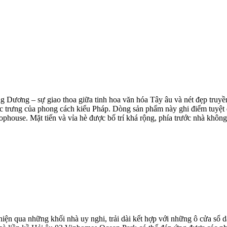
ng Dương – sự giao thoa giữa tinh hoa văn hóa Tây âu và nét đẹp truyề
 trưng của phong cách kiểu Pháp. Dòng sản phẩm này ghi điểm tuyệt đ
phouse. Mặt tiến và vỉa hè được bố trí khá rộng, phía trước nhà không
iện qua những khối nhà uy nghi, trải dài kết hợp với những ô cửa sổ