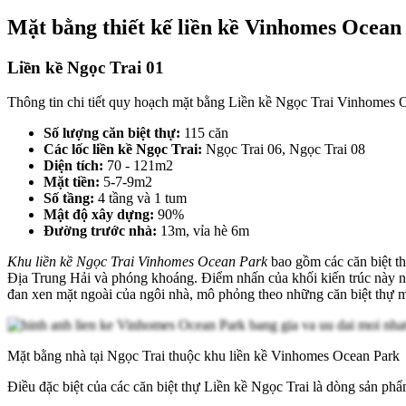
Mặt bằng thiết kế liền kề Vinhomes Ocea
Liền kề Ngọc Trai 01
Thông tin chi tiết quy hoạch mặt bằng Liền kề Ngọc Trai Vinhomes 
Số lượng căn biệt thự:
115 căn
Các lốc liền kề Ngọc Trai:
Ngọc Trai 06, Ngọc Trai 08
Diện tích:
70 - 121m2
Mặt tiền:
5-7-9m2
Số tầng:
4 tầng và 1 tum
Mật độ xây dựng:
90%
Đường trước nhà:
13m, vỉa hè 6m
Khu liền kề Ngọc Trai Vinhomes Ocean Park
bao gồm các căn biệt th
Địa Trung Hải và phóng khoáng. Điểm nhấn của khối kiến trúc này nằ
đan xen mặt ngoài của ngôi nhà, mô phỏng theo những căn biệt thự m
Mặt bằng nhà tại Ngọc Trai thuộc khu liền kề Vinhomes Ocean Park
Điều đặc biệt của các căn biệt thự Liền kề Ngọc Trai là dòng sản phẩ