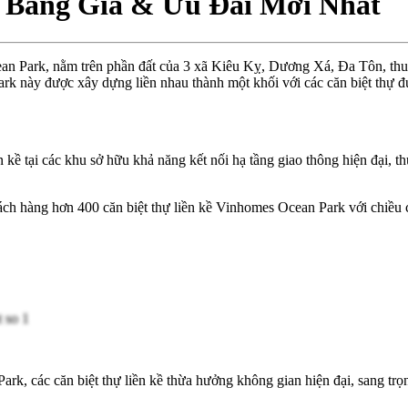
| Bảng Giá & Ưu Đãi Mới Nhất
n Park, nằm trên phần đất của 3 xã Kiêu Kỵ, Dương Xá, Đa Tôn, thu
ark này được xây dựng liền nhau thành một khối với các căn biệt thự đ
ề tại các khu sở hữu khả năng kết nối hạ tầng giao thông hiện đại, thu
ch hàng hơn 400 căn biệt thự liền kề Vinhomes Ocean Park với chiều ca
Park, các căn biệt thự liền kề thừa hưởng không gian hiện đại, sang tr