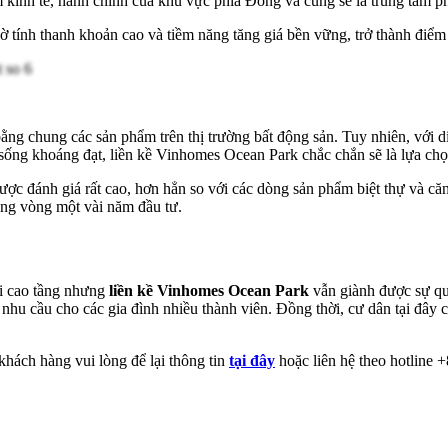
 kinh tế, hành chính của khu vực phía Đông và cũng sẽ là trung tâm phá
tính thanh khoản cao và tiềm năng tăng giá bền vững, trở thành điểm s
ng chung các sản phẩm trên thị trường bất động sản. Tuy nhiên, với diệ
 sống khoáng đạt, liền kề Vinhomes Ocean Park chắc chắn sẽ là lựa ch
ược đánh giá rất cao, hơn hẳn so với các dòng sản phẩm biệt thự và c
ong vòng một vài năm đầu tư.
ới cao tầng nhưng
liền kề Vinhomes Ocean Park
vẫn giành được sự qua
u cầu cho các gia đình nhiều thành viên. Đồng thời, cư dân tại đây c
khách hàng vui lòng để lại thông tin
tại đây
hoặc liên hệ theo hotline