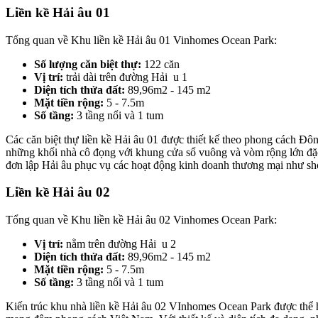
Liền kề Hải âu 01
Tổng quan về Khu liền kề Hải âu 01 Vinhomes Ocean Park:
Số lượng căn biệt thự:
122 căn
Vị trí:
trải dài trên đường Hải u 1
Diện tích thửa đất:
89,96m2 - 145 m2
Mặt tiền rộng:
5 - 7.5m
Số tầng:
3 tầng nổi và 1 tum
Các căn biệt thự liền kề Hải âu 01 được thiết kế theo phong cách Đô
những khối nhà cô đọng với khung cửa sổ vuông và vòm rộng lớn đặc
đơn lập Hải âu phục vụ các hoạt động kinh doanh thương mại như sho
Liền kề Hải âu 02
Tổng quan về Khu liền kề Hải âu 02 Vinhomes Ocean Park:
Vị trí:
nằm trên đường Hải u 2
Diện tích thửa đất:
89,96m2 - 145 m2
Mặt tiền rộng:
5 - 7.5m
Số tầng:
3 tầng nổi và 1 tum
Kiến trúc khu nhà liền kề Hải âu 02 VInhomes Ocean Park được thể h