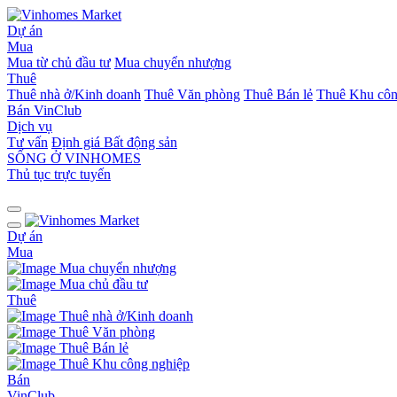
Dự án
Mua
Mua từ chủ đầu tư
Mua chuyển nhượng
Thuê
Thuê nhà ở/Kinh doanh
Thuê Văn phòng
Thuê Bán lẻ
Thuê Khu côn
Bán
VinClub
Dịch vụ
Tư vấn
Định giá Bất động sản
SỐNG Ở VINHOMES
Thủ tục trực tuyến
Dự án
Mua
Mua chuyển nhượng
Mua chủ đầu tư
Thuê
Thuê nhà ở/Kinh doanh
Thuê Văn phòng
Thuê Bán lẻ
Thuê Khu công nghiệp
Bán
VinClub