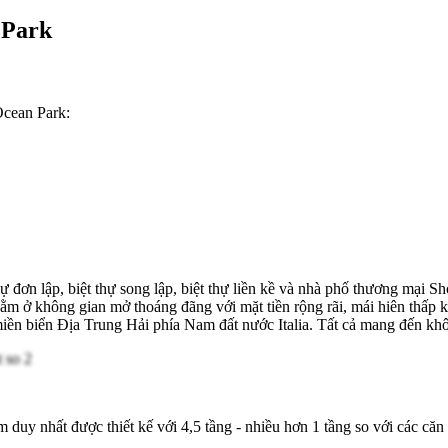
n Park
Ocean Park:
ự đơn lập, biệt thự song lập, biệt thự liền kề và nhà phố thương mại Sh
m ở không gian mở thoáng đãng với mặt tiền rộng rãi, mái hiên thấp 
iền biển Địa Trung Hải phía Nam đất nước Italia. Tất cả mang đến khô
m duy nhất được thiết kế với 4,5 tầng - nhiều hơn 1 tầng so với các căn