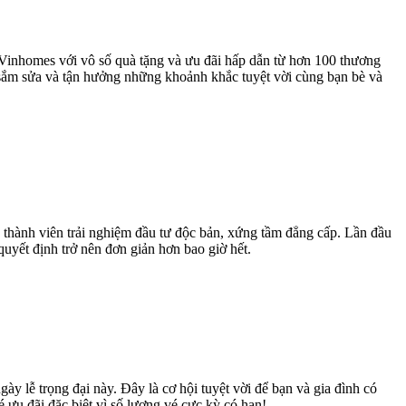
Vinhomes với vô số quà tặng và ưu đãi hấp dẫn từ hơn 100 thương
c sắm sửa và tận hưởng những khoảnh khắc tuyệt vời cùng bạn bè và
 thành viên trải nghiệm đầu tư độc bản, xứng tầm đẳng cấp. Lần đầu
uyết định trở nên đơn giản hơn bao giờ hết.
lễ trọng đại này. Đây là cơ hội tuyệt vời để bạn và gia đình có
ưu đãi đặc biệt vì số lượng vé cực kỳ có hạn!