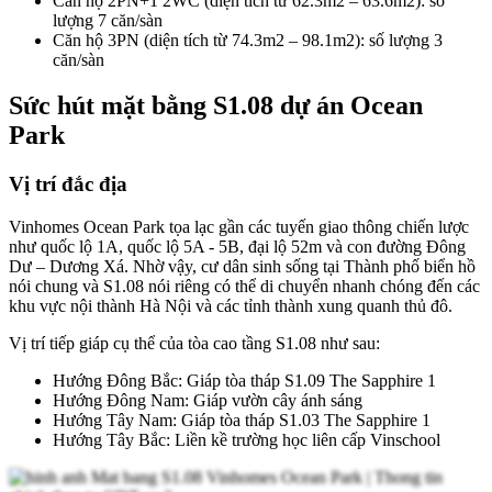
Căn hộ 2PN+1 2WC (diện tích từ 62.3m2 – 63.6m2): số
lượng 7 căn/sàn
Căn hộ 3PN (diện tích từ 74.3m2 – 98.1m2): số lượng 3
căn/sàn
Sức hút mặt bằng S1.08 dự án Ocean
Park
Vị trí đắc địa
Vinhomes Ocean Park tọa lạc gần các tuyến giao thông chiến lược
như quốc lộ 1A, quốc lộ 5A - 5B, đại lộ 52m và con đường Đông
Dư – Dương Xá. Nhờ vậy, cư dân sinh sống tại Thành phố biển hồ
nói chung và S1.08 nói riêng có thể di chuyển nhanh chóng đến các
khu vực nội thành Hà Nội và các tỉnh thành xung quanh thủ đô.
Vị trí tiếp giáp cụ thể của tòa cao tầng S1.08 như sau:
Hướng Đông Bắc: Giáp tòa tháp S1.09 The Sapphire 1
Hướng Đông Nam: Giáp vườn cây ánh sáng
Hướng Tây Nam: Giáp tòa tháp S1.03 The Sapphire 1
Hướng Tây Bắc: Liền kề trường học liên cấp Vinschool