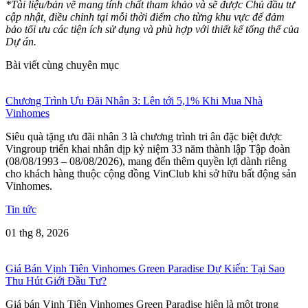
*Tài liệu/bản vẽ mang tính chất tham khảo và sẽ được Chủ đầu tư
cập nhật, điều chỉnh tại mỗi thời điểm cho từng khu vực để đảm
bảo tối ưu các tiện ích sử dụng và phù hợp với thiết kế tổng thể của
Dự án.
Bài viết cùng chuyên mục
Chương Trình Ưu Đãi Nhân 3: Lên tới 5,1% Khi Mua Nhà
Vinhomes
Siêu quà tặng ưu đãi nhân 3 là chương trình tri ân đặc biệt được
Vingroup triển khai nhân dịp kỷ niệm 33 năm thành lập Tập đoàn
(08/08/1993 – 08/08/2026), mang đến thêm quyền lợi dành riêng
cho khách hàng thuộc cộng đồng VinClub khi sở hữu bất động sản
Vinhomes.
Tin tức
01 thg 8, 2026
Giá Bán Vịnh Tiên Vinhomes Green Paradise Dự Kiến: Tại Sao
Thu Hút Giới Đầu Tư?
Giá bán Vịnh Tiên Vinhomes Green Paradise hiện là một trong