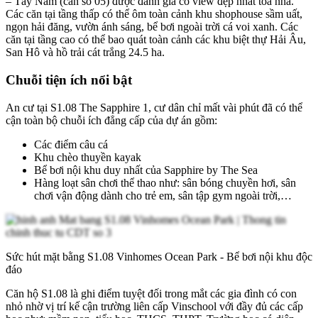
– Tây Nam (căn số 05) được đánh giá có view đẹp nhất tòa nhà.
Các căn tại tầng thấp có thể ôm toàn cảnh khu shophouse sầm uất,
ngọn hải đăng, vườn ánh sáng, bể bơi ngoài trời cá voi xanh. Các
căn tại tầng cao có thể bao quát toàn cảnh các khu biệt thự Hải Âu,
San Hô và hồ trải cát trắng 24.5 ha.
Chuỗi tiện ích nổi bật
An cư tại S1.08 The Sapphire 1, cư dân chỉ mất vài phút đã có thể
cận toàn bộ chuỗi ích đẳng cấp của dự án gồm:
Các điểm câu cá
Khu chèo thuyền kayak
Bể bơi nội khu duy nhất của Sapphire by The Sea
Hàng loạt sân chơi thể thao như: sân bóng chuyền hơi, sân
chơi vận động dành cho trẻ em, sân tập gym ngoài trời,…
Sức hút mặt bằng S1.08 Vinhomes Ocean Park - Bể bơi nội khu độc
đáo
Căn hộ S1.08 là ghi điểm tuyệt đối trong mắt các gia đình có con
nhỏ nhờ vị trí kế cận trường liên cấp Vinschool với đầy đủ các cấp