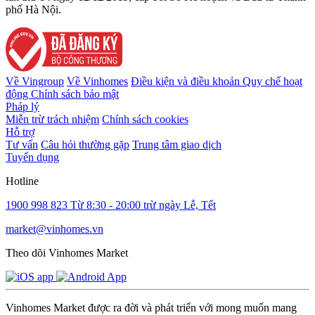
phố Hà Nội.
Về Vingroup
Về Vinhomes
Điều kiện và điều khoản
Quy chế hoạt
động
Chính sách bảo mật
Pháp lý
Miễn trừ trách nhiệm
Chính sách cookies
Hỗ trợ
Tư vấn
Câu hỏi thường gặp
Trung tâm giao dịch
Tuyển dụng
Hotline
1900 998 823
Từ 8:30 - 20:00 trừ ngày Lễ, Tết
market@vinhomes.vn
Theo dõi Vinhomes Market
Vinhomes Market được ra đời và phát triển với mong muốn mang