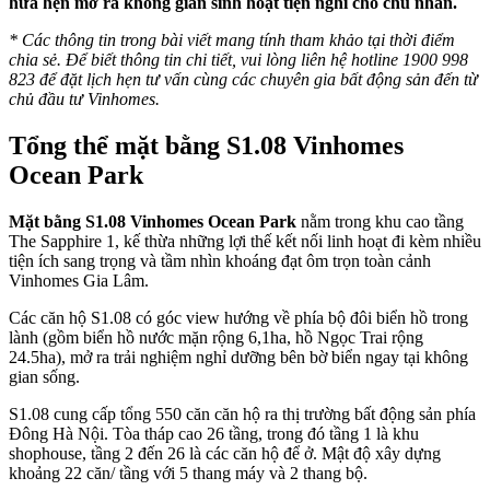
hứa hẹn mở ra không gian sinh hoạt tiện nghi cho chủ nhân.
* Các thông tin trong bài viết mang tính tham khảo tại thời điểm
chia sẻ. Để biết thông tin chi tiết, vui lòng liên hệ hotline 1900 998
823 để đặt lịch hẹn tư vấn cùng các chuyên gia bất động sản đến từ
chủ đầu tư Vinhomes.
Tổng thể mặt bằng S1.08 Vinhomes
Ocean Park
Mặt bằng S1.08 Vinhomes Ocean Park
nằm trong khu cao tầng
The Sapphire 1, kế thừa những lợi thế kết nối linh hoạt đi kèm nhiều
tiện ích sang trọng và tầm nhìn khoáng đạt ôm trọn toàn cảnh
Vinhomes Gia Lâm.
Các căn hộ S1.08 có góc view hướng về phía bộ đôi biển hồ trong
lành (gồm biển hồ nước mặn rộng 6,1ha, hồ Ngọc Trai rộng
24.5ha), mở ra trải nghiệm nghỉ dưỡng bên bờ biển ngay tại không
gian sống.
S1.08 cung cấp tổng 550 căn căn hộ ra thị trường bất động sản phía
Đông Hà Nội. Tòa tháp cao 26 tầng, trong đó tầng 1 là khu
shophouse, tầng 2 đến 26 là các căn hộ để ở. Mật độ xây dựng
khoảng 22 căn/ tầng với 5 thang máy và 2 thang bộ.