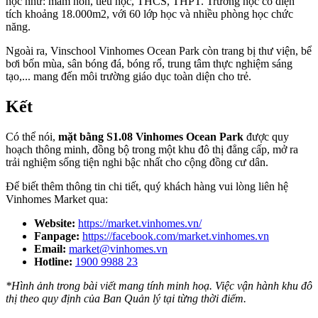
học như: mầm non, tiểu học, THCS, THPT. Trường học có diện
tích khoảng 18.000m2, với 60 lớp học và nhiều phòng học chức
năng.
Ngoài ra, Vinschool Vinhomes Ocean Park còn trang bị thư viện, bể
bơi bốn mùa, sân bóng đá, bóng rổ, trung tâm thực nghiệm sáng
tạo,... mang đến môi trường giáo dục toàn diện cho trẻ.
Kết
Có thể nói,
mặt bằng S1.08 Vinhomes Ocean Park
được quy
hoạch thông minh, đồng bộ trong một khu đô thị đẳng cấp, mở ra
trải nghiệm sống tiện nghi bậc nhất cho cộng đồng cư dân.
Để biết thêm thông tin chi tiết, quý khách hàng vui lòng liên hệ
Vinhomes Market qua:
Website:
https://market.vinhomes.vn/
Fanpage:
https://facebook.com/market.vinhomes.vn
Email:
market@vinhomes.vn
Hotline:
1900 9988 23
*Hình ảnh trong bài viết mang tính minh hoạ. Việc vận hành khu đô
thị theo quy định của Ban Quản lý tại từng thời điểm.