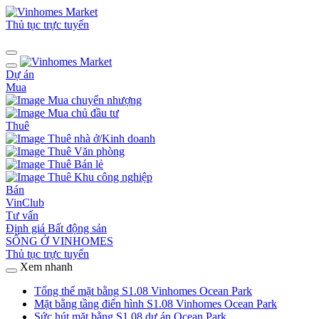
Thủ tục trực tuyến
Dự án
Mua
Mua chuyển nhượng
Mua chủ đầu tư
Thuê
Thuê nhà ở/Kinh doanh
Thuê Văn phòng
Thuê Bán lẻ
Thuê Khu công nghiệp
Bán
VinClub
Tư vấn
Định giá Bất động sản
SỐNG Ở VINHOMES
Thủ tục trực tuyến
Xem nhanh
Tổng thể mặt bằng S1.08 Vinhomes Ocean Park
Mặt bằng tầng điển hình S1.08 Vinhomes Ocean Park
Sức hút mặt bằng S1.08 dự án Ocean Park