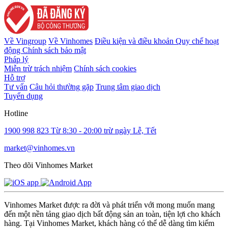
Về Vingroup
Về Vinhomes
Điều kiện và điều khoản
Quy chế hoạt
động
Chính sách bảo mật
Pháp lý
Miễn trừ trách nhiệm
Chính sách cookies
Hỗ trợ
Tư vấn
Câu hỏi thường gặp
Trung tâm giao dịch
Tuyển dụng
Hotline
1900 998 823
Từ 8:30 - 20:00 trừ ngày Lễ, Tết
market@vinhomes.vn
Theo dõi Vinhomes Market
Vinhomes Market được ra đời và phát triển với mong muốn mang
đến một nền tảng giao dịch bất động sản an toàn, tiện lợi cho khách
hàng. Tại Vinhomes Market, khách hàng có thể dễ dàng tìm kiếm