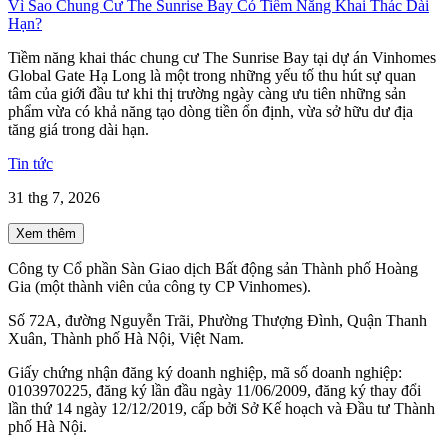
Vì Sao Chung Cư The Sunrise Bay Có Tiềm Năng Khai Thác Dài
Hạn?
Tiềm năng khai thác chung cư The Sunrise Bay tại dự án Vinhomes
Global Gate Hạ Long là một trong những yếu tố thu hút sự quan
tâm của giới đầu tư khi thị trường ngày càng ưu tiên những sản
phẩm vừa có khả năng tạo dòng tiền ổn định, vừa sở hữu dư địa
tăng giá trong dài hạn.
Tin tức
31 thg 7, 2026
Xem thêm
Công ty Cổ phần Sàn Giao dịch Bất động sản Thành phố Hoàng
Gia (một thành viên của công ty CP Vinhomes).
Số 72A, đường Nguyễn Trãi, Phường Thượng Đình, Quận Thanh
Xuân, Thành phố Hà Nội, Việt Nam.
Giấy chứng nhận đăng ký doanh nghiệp, mã số doanh nghiệp:
0103970225, đăng ký lần đầu ngày 11/06/2009, đăng ký thay đổi
lần thứ 14 ngày 12/12/2019, cấp bởi Sở Kế hoạch và Đầu tư Thành
phố Hà Nội.