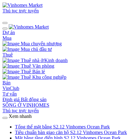
Thủ tục trực tuyến
Dự án
Mua
Mua chuyển nhượng
Mua chủ đầu tư
Thuê
Thuê nhà ở/Kinh doanh
Thuê Văn phòng
Thuê Bán lẻ
Thuê Khu công nghiệp
Bán
VinClub
Tư vấn
Định giá Bất động sản
SỐNG Ở VINHOMES
Thủ tục trực tuyến
Xem nhanh
Tổng thể mặt bằng S2.12 Vinhomes Ocean Park
Tiêu chuẩn bàn giao căn hộ S2.12 Vinhomes Ocean Park
Mặt bằng tầng điển hình S2.12 Vinhomes Ocean Park