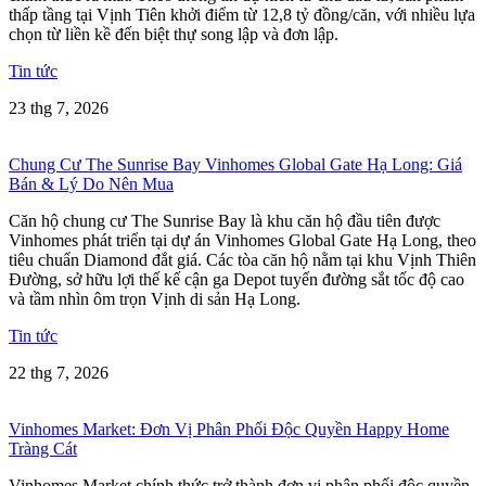
thấp tầng tại Vịnh Tiên khởi điểm từ 12,8 tỷ đồng/căn, với nhiều lựa
chọn từ liền kề đến biệt thự song lập và đơn lập.
Tin tức
23 thg 7, 2026
Chung Cư The Sunrise Bay Vinhomes Global Gate Hạ Long: Giá
Bán & Lý Do Nên Mua
Căn hộ chung cư The Sunrise Bay là khu căn hộ đầu tiên được
Vinhomes phát triển tại dự án Vinhomes Global Gate Hạ Long, theo
tiêu chuẩn Diamond đắt giá. Các tòa căn hộ nằm tại khu Vịnh Thiên
Đường, sở hữu lợi thế kế cận ga Depot tuyến đường sắt tốc độ cao
và tầm nhìn ôm trọn Vịnh di sản Hạ Long.
Tin tức
22 thg 7, 2026
Vinhomes Market: Đơn Vị Phân Phối Độc Quyền Happy Home
Tràng Cát
Vinhomes Market chính thức trở thành đơn vị phân phối độc quyền