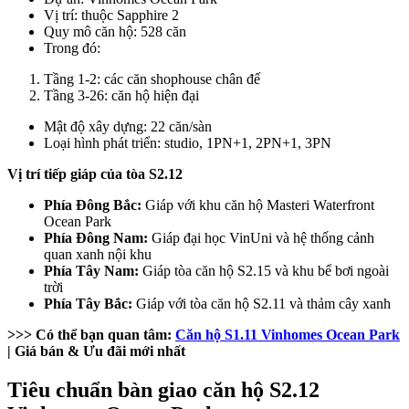
Vị trí: thuộc Sapphire 2
Quy mô căn hộ: 528 căn
Trong đó:
Tầng 1-2: các căn shophouse chân đế
Tầng 3-26: căn hộ hiện đại
Mật độ xây dựng: 22 căn/sàn
Loại hình phát triển: studio, 1PN+1, 2PN+1, 3PN
Vị trí tiếp giáp của tòa S2.12
Phía Đông Bắc:
Giáp với khu căn hộ Masteri Waterfront
Ocean Park
Phía Đông Nam:
Giáp đại học VinUni và hệ thống cảnh
quan xanh nội khu
Phía Tây Nam:
Giáp tòa căn hộ S2.15 và khu bể bơi ngoài
trời
Phía Tây Bắc:
Giáp với tòa căn hộ S2.11 và thảm cây xanh
>>> Có thể bạn quan tâm:
Căn hộ S1.11 Vinhomes Ocean Park
| Giá bán & Ưu đãi mới nhất
Tiêu chuẩn bàn giao căn hộ S2.12