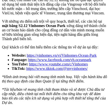
sử dụng hệ sinh thái tiện ích đẳng cấp của Vingroup với bộ đôi biển
hồ nước mặn – hồ trung tâm, trường liên cấp Vinschool, đại học
VinUni, bệnh viện quốc tế Vinmec, trung tâm thương mại Vincom.
Với những ưu điểm nổi trội về quy hoạch, thiết kế, các căn hộ tại
mặt bằng S2.12 Vinhomes Ocean Park
xứng đáng trở thành chốn
an cư hoàn hảo dành cho cộng đồng cư dân văn minh mong muốn
sở hữu không gian sống hiện đại, tiện nghi hàng đầu giữa lòng
Thành phố biển hồ.
Quý khách có thể tìm hiểu thêm các thông tin về dự án tại đây:
Website:
https://vinhomes.vn/vi/Vinhomes-Ocean-Park
Fanpage:
https://www.facebook.com/vh.oceanpark
YouTube:
https://www.youtube.com/c/Vinhomes
TikTok:
https://www.tiktok.com/@myvinhomes/
*Hình ảnh trong bài viết mang tính minh hoạ. Việc vận hành khu đô
thị theo quy định của Ban Quản lý tại từng thời điểm.
*Tài liệu/bản vẽ mang tính chất tham khảo và sẽ được Chủ đầu tư
cập nhật, điều chỉnh tại mỗi thời điểm cho từng khu vực để đảm
bảo tối ưu các tiện ích sử dụng và phù hợp với thiết kế tổng thể của
Dự án.