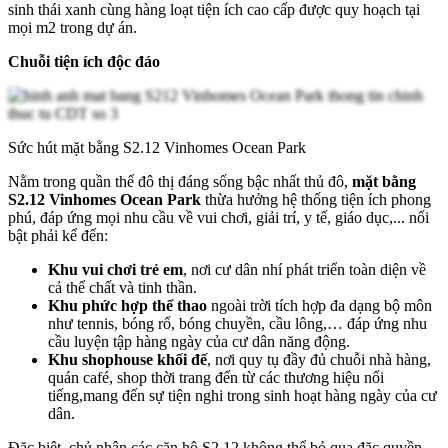
sinh thái xanh cùng hàng loạt tiện ích cao cấp được quy hoạch tại
mọi m2 trong dự án.
Chuỗi tiện ích độc đáo
Sức hút mặt bằng S2.12 Vinhomes Ocean Park
Nằm trong quần thể đô thị đáng sống bậc nhất thủ đô,
mặt bằng
S2.12 Vinhomes Ocean Park
thừa hưởng hệ thống tiện ích phong
phú, đáp ứng mọi nhu cầu về vui chơi, giải trí, y tế, giáo dục,... nổi
bật phải kể đến:
Khu vui chơi trẻ em
, nơi cư dân nhí phát triển toàn diện về
cả thể chất và tinh thần.
Khu phức hợp thể thao
ngoài trời tích hợp đa dạng bộ môn
như tennis, bóng rổ, bóng chuyền, cầu lông,… đáp ứng nhu
cầu luyện tập hàng ngày của cư dân năng động.
Khu shophouse khối đế
, nơi quy tụ đầy đủ chuỗi nhà hàng,
quán café, shop thời trang đến từ các thương hiệu nổi
tiếng,mang đến sự tiện nghi trong sinh hoạt hàng ngày của cư
dân.
Đặc biệt, chủ nhân các căn hộ S2.12 không thể bỏ qua đặc quyền