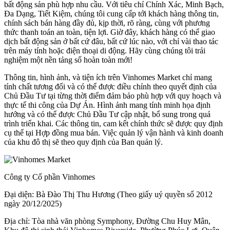
bất động sản phù hợp nhu cầu. Với tiêu chí Chính Xác, Minh Bạch,
Đa Dạng, Tiết Kiệm, chúng tôi cung cấp tới khách hàng thông tin,
chính sách bán hàng đầy đủ, kịp thời, rõ ràng, cùng với phương
thức thanh toán an toàn, tiện lợi. Giờ đây, khách hàng có thể giao
dịch bất động sản ở bất cứ đâu, bất cứ lúc nào, với chỉ vài thao tác
trên máy tính hoặc điện thoại di động. Hãy cùng chúng tôi trải
nghiệm một nền tảng số hoàn toàn mới!
Thông tin, hình ảnh, và tiện ích trên Vinhomes Market chỉ mang
tính chất tương đối và có thể được điều chỉnh theo quyết định của
Chủ Đầu Tư tại từng thời điểm đảm bảo phù hợp với quy hoạch và
thực tế thi công của Dự Án. Hình ảnh mang tính minh họa định
hướng và có thể được Chủ Đầu Tư cập nhật, bổ sung trong quá
trình triển khai. Các thông tin, cam kết chính thức sẽ được quy định
cụ thể tại Hợp đồng mua bán. Việc quản lý vận hành và kinh doanh
của khu đô thị sẽ theo quy định của Ban quản lý.
Công ty Cổ phần Vinhomes
Đại diện: Bà Đào Thị Thu Hương (Theo giấy uỷ quyền số 2012
ngày 20/12/2025)
Địa chỉ: Tòa nhà văn phòng Symphony, Đường Chu Huy Mân,