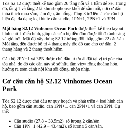
Tòa S2.12 được thiết kế bao gồm 26 tầng nổi và 1 hầm để xe. Trong
đó, tầng 1 và tầng 2 là khu shophouse khối đế sầm uất, nơi cư dân
thỏa thích mua sắm, làm đẹp, ăn uống. Tầng 3 trở lên là các căn hộ
hiện đại đa dạng loại hình: căn studio, 1PN+1, 2PN+1 và 3PN.
Mặt bằng S2.12 Vinhomes Ocean Park
được thiết kế theo layout
hình chữ L điển hình, giúp các căn hộ đều đón được tối đa ánh sáng
và gió trời. Mật độ xây dựng S2.12 tương đối thấp, gồm 22 căn/sàn.
Mỗi tầng đều được bố trí 4 thang máy tốc độ cao cho cư dân, 2
thang hàng và 2 thang thoát hiểm.
Căn hộ 2PN+1 và 3PN được chủ đầu tư ưu ái đặt tại vị trí góc của
tòa nhà, do đó các căn này sẽ sở hữu tầm view rộng thoáng hơn,
hướng ra toàn cảnh nội khu sôi động, nhộn nhịp.
Cơ cấu căn hộ S2.12 Vinhomes Ocean
Park
Tòa S2.12 được chủ đầu tư quy hoạch và phát triển 4 loại hình căn
hộ, bao gồm căn studio, căn 1PN+1, căn 2PN+1 và căn 3PN. Cụ
thể:
Căn studio (27.8 – 33.5m2), số lượng 2 căn/sàn.
Căn 1PN+1 (42.9 – 43.4m2), số lượng 5 căn/sàn.