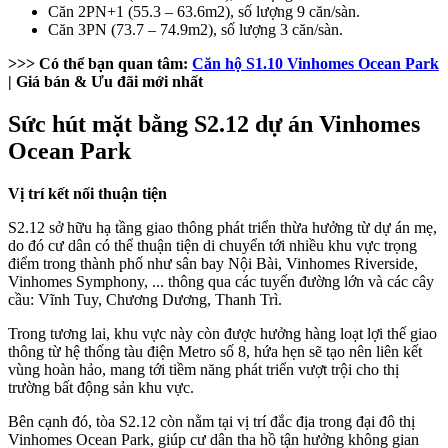
Căn 2PN+1 (55.3 – 63.6m2), số lượng 9 căn/sàn.
Căn 3PN (73.7 – 74.9m2), số lượng 3 căn/sàn.
>>> Có thể bạn quan tâm:
Căn hộ S1.10 Vinhomes Ocean Park
| Giá bán & Ưu đãi mới nhất
Sức hút mặt bằng S2.12 dự án Vinhomes
Ocean Park
Vị trí kết nối thuận tiện
S2.12 sở hữu hạ tầng giao thông phát triển thừa hưởng từ dự án mẹ,
do đó cư dân có thể thuận tiện di chuyển tới nhiều khu vực trọng
điểm trong thành phố như sân bay Nội Bài, Vinhomes Riverside,
Vinhomes Symphony, ... thông qua các tuyến đường lớn và các cây
cầu: Vĩnh Tuy, Chương Dương, Thanh Trì.
Trong tương lai, khu vực này còn được hưởng hàng loạt lợi thế giao
thông từ hệ thống tàu điện Metro số 8, hứa hẹn sẽ tạo nên liên kết
vùng hoàn hảo, mang tới tiềm năng phát triển vượt trội cho thị
trường bất động sản khu vực.
Bên cạnh đó, tòa S2.12 còn nằm tại vị trí đắc địa trong đại đô thị
Vinhomes Ocean Park, giúp cư dân tha hồ tận hưởng không gian