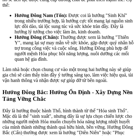
thể:
Hướng Đông Nam (Tốn):
Được coi là hướng "Sinh Khí"
trong nhiều trường hợp, là hướng cực tốt mang lại nguồn sinh
lực dồi dào, tài lộc sung túc và sức khỏe tràn đầy. Đây là
hướng lý tưởng cho việc làm ăn, kinh doanh.
Hướng Đông (Chấn):
Thường được xem là hướng "Thiên
Y", mang lại sự may mắn về sức khỏe, gặp được quý nhân hỗ
trợ trong công việc và cuộc sống. Hướng Đông phù hợp để
người mệnh Hỏa phục hồi năng lượng, nuôi dưỡng các mối
quan hệ gia đình.
Làm nhà hoặc chọn chung cư vào một trong hai hướng này sẽ giúp
gia chủ sẽ cảm thấy tràn đầy ý tưởng sáng tạo, làm việc hiệu quả, tài
vận hanh thông và nhận được sự giúp đỡ từ bên ngoài.
Hướng Đông Bắc: Hướng Ổn Định - Xây Dựng Nền
Tảng Vững Chắc
Đây là hướng thuộc hành Thổ, hình thành từ thế "Hỏa sinh Thổ".
Mặc dù là thế "sinh xuất", nhưng đây là sự lựa chọn chiến lược cho
những người mệnh Hỏa muốn chuyển hóa năng lượng nhiệt huyết
của mình thành những thành quả hữu hình, bền vững. Hướng Đông
Bắc (Cấn) thường được xem là hướng "Diên Niên" hoặc "Phục