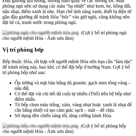
Đầu giường tựa tường, hướng nằm quay về các hướng tốt. Màu
phòng ngủ nên sử dụng các màu “hạ nhiệt” như kem, be, hồng đất,
nâu nhạt, điểm xanh lá nhẹ. Hạn chế ánh sáng xanh, thiết bị điện tử
gần đầu giường để tránh Hỏa “bốc” vào giờ nghỉ, cũng không nên
đặt bể cá, tranh nước trong phòng ngủ.
(Gợi ý bố trí phòng ngủ
cho người mệnh Hỏa - Ảnh sưu tầm)
Vị trí phòng bếp
Bếp thuộc Hỏa, rất hợp với người mệnh Hỏa nên bạn cần “làm dịu”
để tránh nóng nảy, hao khí; có thể đặt bếp ở hướng Nam. Gợi ý bố
trí phòng bếp như sau:
Ốp tường và mặt bàn bằng đá granite, gạch men tông vàng –
nâu đất.
Có thể đặt vài chi tiết đá cuội tự nhiên (Thổ) trên bệ bếp như
điểm nhấn.
Tủ bếp chọn màu trắng, xám, vàng nhạt hoặc xanh lá nhạt để
cân bằng nhiệt và tạo cảm giác sạch – mát – dễ chịu.
Sử dụng đèn chiếu sáng tốt, tăng cường hành Hỏa.
(Gợi ý bố trí phòng bếp
cho người mệnh Hỏa - Ảnh sưu tầm)