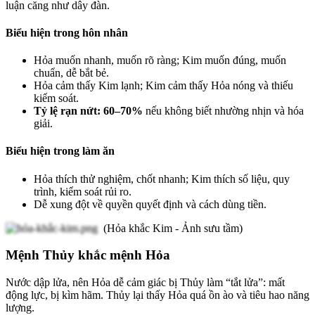
luận căng như dây đàn.
Biểu hiện trong hôn nhân
Hỏa muốn nhanh, muốn rõ ràng; Kim muốn đúng, muốn
chuẩn, dễ bắt bẻ.
Hỏa cảm thấy Kim lạnh; Kim cảm thấy Hỏa nóng và thiếu
kiểm soát.
Tỷ lệ rạn nứt: 60–70%
nếu không biết nhường nhịn và hóa
giải.
Biểu hiện trong làm ăn
Hỏa thích thử nghiệm, chốt nhanh; Kim thích số liệu, quy
trình, kiểm soát rủi ro.
Dễ xung đột về quyền quyết định và cách dùng tiền.
(Hỏa khắc Kim - Ảnh sưu tầm)
Mệnh Thủy khắc mệnh Hỏa
Nước dập lửa, nên Hỏa dễ cảm giác bị Thủy làm “tắt lửa”: mất
động lực, bị kìm hãm. Thủy lại thấy Hỏa quá ồn ào và tiêu hao năng
lượng.