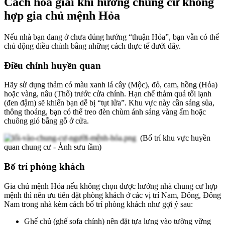
Cách hóa giải khi hướng chung cư không
hợp gia chủ mệnh Hỏa
Nếu nhà bạn đang ở chưa đúng hướng “thuận Hỏa”, bạn vẫn có thể
chủ động điều chỉnh bằng những cách thực tế dưới đây.
Điều chỉnh huyền quan
Hãy sử dụng thảm có màu xanh lá cây (Mộc), đỏ, cam, hồng (Hỏa)
hoặc vàng, nâu (Thổ) trước cửa chính. Hạn chế thảm quá tối lạnh
(đen đậm) sẽ khiến bạn dễ bị “tụt lửa”. Khu vực này cần sáng sủa,
thông thoáng, bạn có thể treo đèn chùm ánh sáng vàng ấm hoặc
chuông gió bằng gỗ ở cửa.
(Bố trí khu vực huyền
quan chung cư - Ảnh sưu tầm)
Bố trí phòng khách
Gia chủ mệnh Hỏa nếu không chọn được hướng nhà chung cư hợp
mệnh thì nên ưu tiên đặt phòng khách ở các vị trí Nam, Đông, Đông
Nam trong nhà kèm cách bố trí phòng khách như gợi ý sau:
Ghế chủ (ghế sofa chính) nên đặt tựa lưng vào tường vững