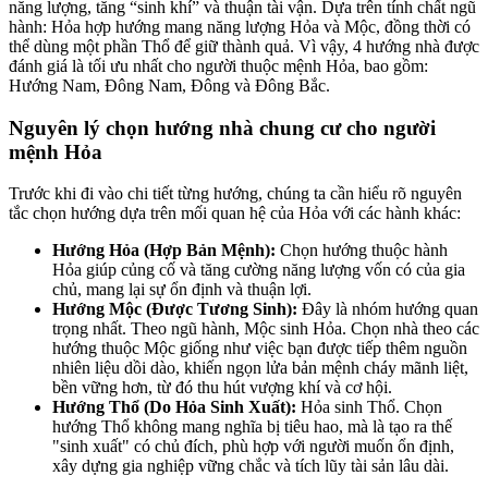
năng lượng, tăng “sinh khí” và thuận tài vận. Dựa trên tính chất ngũ
hành: Hỏa hợp hướng mang năng lượng Hỏa và Mộc, đồng thời có
thể dùng một phần Thổ để giữ thành quả. Vì vậy,
4 hướng nhà được
đánh giá là tối ưu nhất cho người thuộc mệnh Hỏa, bao gồm:
Hướng Nam, Đông Nam, Đông và Đông Bắc.
Nguyên lý chọn hướng nhà chung cư cho người
mệnh Hỏa
Trước khi đi vào chi tiết từng hướng, chúng ta cần hiểu rõ nguyên
tắc chọn hướng dựa trên mối quan hệ của Hỏa với các hành khác:
Hướng Hỏa (Hợp Bản Mệnh):
Chọn hướng thuộc hành
Hỏa giúp củng cố và tăng cường năng lượng vốn có của gia
chủ, mang lại sự ổn định và thuận lợi.
Hướng Mộc (Được Tương Sinh):
Đây là nhóm hướng quan
trọng nhất. Theo ngũ hành, Mộc sinh Hỏa. Chọn nhà theo các
hướng thuộc Mộc giống như việc bạn được tiếp thêm nguồn
nhiên liệu dồi dào, khiến ngọn lửa bản mệnh cháy mãnh liệt,
bền vững hơn, từ đó thu hút vượng khí và cơ hội.
Hướng Thổ (Do Hỏa Sinh Xuất):
Hỏa sinh Thổ. Chọn
hướng Thổ không mang nghĩa bị tiêu hao, mà là tạo ra thế
"sinh xuất" có chủ đích, phù hợp với người muốn ổn định,
xây dựng gia nghiệp vững chắc và tích lũy tài sản lâu dài.