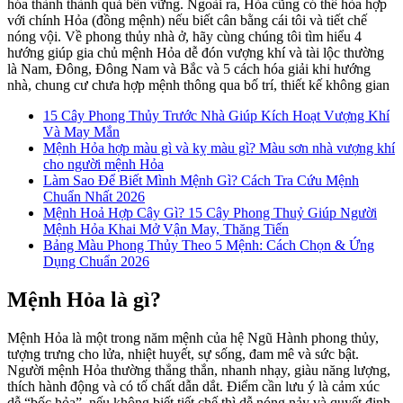
hóa thành thành quả bền vững. Ngoài ra, Hỏa cũng có thể hòa hợp
với chính Hỏa (đồng mệnh) nếu biết cân bằng cái tôi và tiết chế
nóng vội. Về phong thủy nhà ở, hãy cùng chúng tôi tìm hiểu 4
hướng giúp gia chủ mệnh Hỏa dễ đón vượng khí và tài lộc thường
là Nam, Đông, Đông Nam và Bắc và 5 cách hóa giải khi hướng
nhà, chung cư chưa hợp mệnh thông qua bố trí, thiết kế không gian
15 Cây Phong Thủy Trước Nhà Giúp Kích Hoạt Vượng Khí
Và May Mắn
Mệnh Hỏa hợp màu gì và kỵ màu gì? Màu sơn nhà vượng khí
cho người mệnh Hỏa
Làm Sao Để Biết Mình Mệnh Gì? Cách Tra Cứu Mệnh
Chuẩn Nhất 2026
Mệnh Hoả Hợp Cây Gì? 15 Cây Phong Thuỷ Giúp Người
Mệnh Hỏa Khai Mở Vận May, Thăng Tiến
Bảng Màu Phong Thủy Theo 5 Mệnh: Cách Chọn & Ứng
Dụng Chuẩn 2026
Mệnh Hỏa là gì?
Mệnh Hỏa là một trong năm mệnh của hệ Ngũ Hành phong thủy,
tượng trưng cho lửa, nhiệt huyết, sự sống, đam mê và sức bật.
Người mệnh Hỏa thường thẳng thắn, nhanh nhạy, giàu năng lượng,
thích hành động và có tố chất dẫn dắt. Điểm cần lưu ý là cảm xúc
dễ “bốc hỏa”, nếu không biết tiết chế thì dễ nóng nảy và quyết định