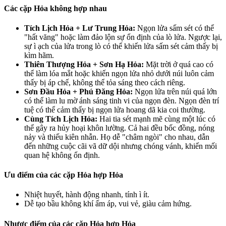
Các cặp Hỏa không hợp nhau
Tích Lịch Hỏa + Lư Trung Hỏa:
Ngọn lửa sấm sét có thể
"hất văng" hoặc làm đảo lộn sự ổn định của lò lửa. Ngược lại,
sự ì ạch của lửa trong lò có thể khiến lửa sấm sét cảm thấy bị
kìm hãm.
Thiên Thượng Hỏa + Sơn Hạ Hỏa:
Mặt trời ở quá cao có
thể làm lóa mắt hoặc khiến ngọn lửa nhỏ dưới núi luôn cảm
thấy bị áp chế, không thể tỏa sáng theo cách riêng.
Sơn Đầu Hỏa + Phú Đăng Hỏa:
Ngọn lửa trên núi quá lớn
có thể làm lu mờ ánh sáng tinh vi của ngọn đèn. Ngọn đèn trí
tuệ có thể cảm thấy bị ngọn lửa hoang dã kia coi thường.
Cùng Tích Lịch Hỏa:
Hai tia sét mạnh mẽ cùng một lúc có
thể gây ra hủy hoại khôn lường. Cả hai đều bốc đồng, nóng
nảy và thiếu kiên nhẫn. Họ dễ "châm ngòi" cho nhau, dẫn
đến những cuộc cãi vã dữ dội nhưng chóng vánh, khiến mối
quan hệ không ổn định.
Ưu điểm của các cặp Hỏa hợp Hỏa
Nhiệt huyết, hành động nhanh, tính ì ít.
Dễ tạo bầu không khí ấm áp, vui vẻ, giàu cảm hứng.
Nhược điểm của các cặp Hỏa hợp Hỏa