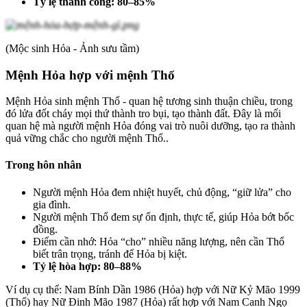
Tỷ lệ thành công: 80–85%
(Mộc sinh Hỏa - Ảnh sưu tầm)
Mệnh Hỏa hợp với mệnh Thổ
Mệnh Hỏa sinh mệnh Thổ - quan hệ tương sinh thuận chiều, trong
đó lửa đốt cháy mọi thứ thành tro bụi, tạo thành đất. Đây là mối
quan hệ mà người mệnh Hỏa đóng vai trò nuôi dưỡng, tạo ra thành
quả vững chắc cho người mệnh Thổ.
.
Trong hôn nhân
Người mệnh Hỏa đem nhiệt huyết, chủ động, “giữ lửa” cho
gia đình.
Người mệnh Thổ đem sự ổn định, thực tế, giúp Hỏa bớt bốc
đồng.
Điểm cần nhớ: Hỏa “cho” nhiều năng lượng, nên cần Thổ
biết trân trọng, tránh để Hỏa bị kiệt.
Tỷ lệ hòa hợp: 80–88%
Ví dụ cụ thể:
Nam Bính Dần 1986 (Hỏa) hợp với Nữ Kỷ Mão 1999
(Thổ) hay Nữ Đinh Mão 1987 (Hỏa) rất hợp với Nam Canh Ngọ