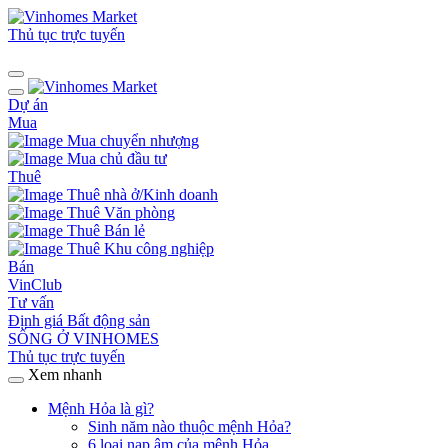
Thủ tục trực tuyến
Dự án
Mua
Mua chuyển nhượng
Mua chủ đầu tư
Thuê
Thuê nhà ở/Kinh doanh
Thuê Văn phòng
Thuê Bán lẻ
Thuê Khu công nghiệp
Bán
VinClub
Tư vấn
Định giá Bất động sản
SỐNG Ở VINHOMES
Thủ tục trực tuyến
Xem nhanh
Mệnh Hỏa là gì?
Sinh năm nào thuộc mệnh Hỏa?
6 loại nạp âm của mệnh Hỏa