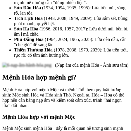
mạnh mẽ nhưng cần “đúng nhiên liệu”.
Sơn Đầu Hỏa
(1934, 1994, 1935, 1995): Lửa trên núi, sáng
rõ, lan tỏa.
Tích Lịch Hỏa
(1948, 2008, 1949, 2009): Lửa sấm sét, bùng
phát nhanh, quyết liệt.
Sơn Hạ Hỏa
(1956, 2016, 1957, 2017): Lửa dưới núi, bền bỉ,
âm ỉ mà chắc.
Phú Đăng Hỏa
(1964, 2024, 1965, 2025): Lửa đèn dầu, cần
“che gió” để sáng lâu.
Thiên Thượng Hỏa
(1978, 2038, 1979, 2039): Lửa trên trời,
rực rỡ, có tầm ảnh hưởng lớn.
(Nạp âm của mệnh Hỏa - Ảnh sưu tầm)
Mệnh Hỏa hợp mệnh gì?
Mệnh Hỏa hợp với mệnh Mộc và mệnh Thổ theo quy luật tương
sinh: Mộc sinh Hỏa và Hỏa sinh Thổ. Ngoài ra, Hỏa – Hỏa có thể
hợp nếu cân bằng nạp âm và kiểm soát cảm xúc, tránh “hai ngọn
lửa” đốt nhau.
Mệnh Hỏa hợp với mệnh Mộc
Mệnh Mộc sinh mệnh Hỏa - đây là mối quan hệ tương sinh mạnh