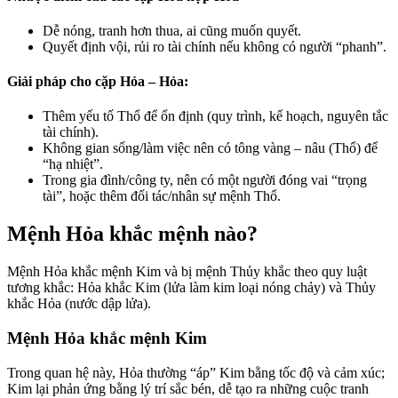
Dễ nóng, tranh hơn thua, ai cũng muốn quyết.
Quyết định vội, rủi ro tài chính nếu không có người “phanh”.
Giải pháp cho cặp Hỏa – Hỏa:
Thêm yếu tố Thổ để ổn định (quy trình, kế hoạch, nguyên tắc
tài chính).
Không gian sống/làm việc nên có tông vàng – nâu (Thổ) để
“hạ nhiệt”.
Trong gia đình/công ty, nên có một người đóng vai “trọng
tài”, hoặc thêm đối tác/nhân sự mệnh Thổ.
Mệnh Hỏa khắc mệnh nào?
Mệnh Hỏa khắc mệnh Kim và bị mệnh Thủy khắc theo quy luật
tương khắc: Hỏa khắc Kim (lửa làm kim loại nóng chảy) và Thủy
khắc Hỏa (nước dập lửa).
Mệnh Hỏa khắc mệnh Kim
Trong quan hệ này, Hỏa thường “áp” Kim bằng tốc độ và cảm xúc;
Kim lại phản ứng bằng lý trí sắc bén, dễ tạo ra những cuộc tranh