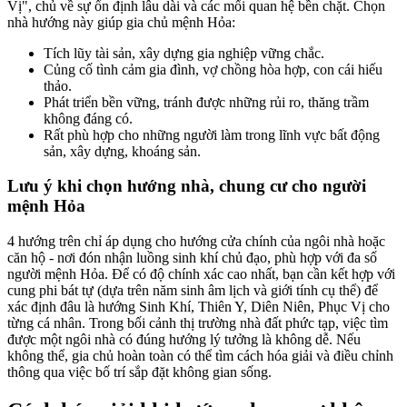
Vị", chủ về sự ổn định lâu dài và các mối quan hệ bền chặt. Chọn
nhà hướng này giúp gia chủ mệnh Hỏa:
Tích lũy tài sản, xây dựng gia nghiệp vững chắc.
Củng cố tình cảm gia đình, vợ chồng hòa hợp, con cái hiếu
thảo.
Phát triển bền vững, tránh được những rủi ro, thăng trầm
không đáng có.
Rất phù hợp cho những người làm trong lĩnh vực bất động
sản, xây dựng, khoáng sản.
Lưu ý khi chọn hướng nhà, chung cư cho người
mệnh Hỏa
4 hướng trên chỉ áp dụng cho hướng cửa chính của ngôi nhà hoặc
căn hộ - nơi đón nhận luồng sinh khí chủ đạo, phù hợp với đa số
người mệnh Hỏa. Để có độ chính xác cao nhất, bạn cần kết hợp với
cung phi bát tự (dựa trên năm sinh âm lịch và giới tính cụ thể) để
xác định đâu là hướng Sinh Khí, Thiên Y, Diên Niên, Phục Vị cho
từng cá nhân. Trong bối cảnh thị trường nhà đất phức tạp, việc tìm
được một ngôi nhà có đúng hướng lý tưởng là không dễ. Nếu
không thể, gia chủ hoàn toàn có thể tìm cách hóa giải và điều chỉnh
thông qua việc bố trí sắp đặt không gian sống.