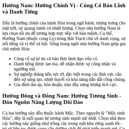
Hướng Nam: Hướng Chính Vị - Củng Cố Bản Lĩnh
và Danh Tiếng
Đây là hướng chính của hành Hỏa trong ngũ hành, tượng trưng cho
mặt trời, sự quang minh và nhiệt lượng. Chọn nhà hướng Nam là
lựa chọn tối ưu để tương hợp trực tiếp với bản mệnh. Cụ thể,
Hướng Nam (thuộc cung Ly) trong Bát Trạch chủ về danh vọng, sự
nổi tiếng và vị thế xã hội. Sống trong ngôi nhà hướng Nam giúp gia
chủ mệnh Hỏa:
Củng cố sự tự tin và bản lĩnh lãnh đạo vốn có.
Danh tiếng được lan tỏa, dễ nhận được sự công nhận và
ngưỡng mộ.
Sự nghiệp thăng tiến rực rỡ, đặc biệt trong các lĩnh vực cần
đến sự sáng tạo, nhiệt huyết và khả năng dẫn dắt công chúng.
Gia đình ấm áp, hòa thuận, tràn đầy năng lượng tích cực.
Hướng Đông và Đông Nam: Hướng Tương Sinh -
Đón Nguồn Năng Lượng Dồi Dào
Cả hai hướng này đều thuộc hành Mộc. Theo nguyên lý "Mộc sinh
Hỏa", đây là mối quan hệ tương sinh mạnh mẽ nhất. Chọn nhà theo
các hướng này giống như trồng cây trong một khu rừng xanh tốt -
nó sẽ liên tục được cung cấp dưỡng chất để phát triển mạnh mẽ. Cụ