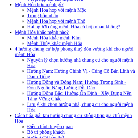
Mệnh Hỏa hợp mệnh gì?
Mệnh Hỏa hợp với mệnh Mộc
Trong hôn nhân
Mệnh Hỏa hợp với mệnh Thổ
Hai người cùng mệnh Hỏa có hợp nhau không?
Mệnh Hỏa khắc mệnh nào?
Mệnh Hỏa khắc mệnh Kim
Mệnh Thủy khắc mệnh Hỏa
4 hướng chung cư hợp phong thuỷ đón vượng khí cho người
mệnh Hỏa
Nguyên lý chọn hướng nhà chung cư cho người mệnh
Hỏa
Hướng Nam: Hướng Chính Vị - Củng Cố Bản Lĩnh và
Danh Tiếng
Hướng Đông và Đông Nam: Hướng Tương Sinh -
Đón Nguồn Năng Lượng Dồi Dào
Hướng Đông Bắc: Hướng Ổn Định - Xây Dựng Nền
Tảng Vững Chắc
Lưu ý khi chọn hướng nhà, chung cư cho người mệnh
Hỏa
Cách hóa giải khi hướng chung cư không hợp gia chủ mệnh
Hỏa
Điều chỉnh huyền quan
Bố trí phòng khách
Hướng đặt bàn thờ