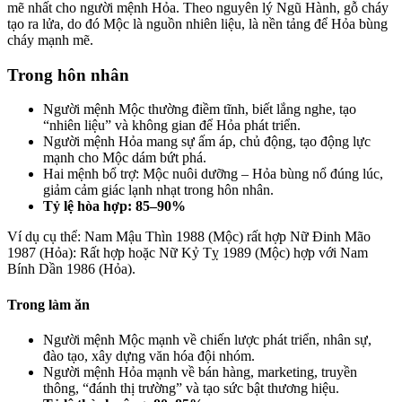
mẽ nhất cho người mệnh Hỏa. Theo nguyên lý Ngũ Hành, gỗ cháy
tạo ra lửa, do đó Mộc là nguồn nhiên liệu, là nền tảng để Hỏa bùng
cháy mạnh mẽ.
Trong hôn nhân
Người mệnh Mộc thường điềm tĩnh, biết lắng nghe, tạo
“nhiên liệu” và không gian để Hỏa phát triển.
Người mệnh Hỏa mang sự ấm áp, chủ động, tạo động lực
mạnh cho Mộc dám bứt phá.
Hai mệnh bổ trợ: Mộc nuôi dưỡng – Hỏa bùng nổ đúng lúc,
giảm cảm giác lạnh nhạt trong hôn nhân.
Tỷ lệ hòa hợp: 85–90%
Ví dụ cụ thể:
Nam Mậu Thìn 1988 (Mộc) rất hợp Nữ Đinh Mão
1987 (Hỏa): Rất hợp hoặc Nữ Kỷ Tỵ 1989 (Mộc) hợp với Nam
Bính Dần 1986 (Hỏa).
Trong làm ăn
Người mệnh Mộc mạnh về chiến lược phát triển, nhân sự,
đào tạo, xây dựng văn hóa đội nhóm.
Người mệnh Hỏa mạnh về bán hàng, marketing, truyền
thông, “đánh thị trường” và tạo sức bật thương hiệu.