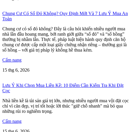
Chung Cư Có Sổ Đỏ Không? Quy Định Mới Và 7 Lưu Ý Mua An
Toàn
Chung cư có sổ đỏ không? Đây là câu hỏi khiến nhiều người mua
nhà lần đầu hoang mang, bởi ranh giới giữa “sổ đỏ” và “sổ hồng”
thường bị nhầm lẫn. Thực tế, pháp luật hiện hành quy định căn hộ
chung cư được cấp một loại giấy chứng nhận riêng – thường gọi là
sổ hồng – với giá trị pháp lý không hề thua kém.
Cẩm nang
15 thg 6, 2026
Lưu Ý Khi Chọn Mua Liền Kề: 10 Điểm Cần Kiểm Tra Khi Đặt
Cọc
Nhà liền kề là tài sản giá trị lớn, nhưng nhiều người mua vội đặt cọc
chỉ vì căn đẹp, vị trí tốt hoặc lời thúc "giữ chỗ nhanh" mà bỏ qua
những rủi ro nghiêm trọng.
Cẩm nang
15 thg 6, 2026