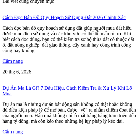
Bài viết cùng chuyên mục
Cách Đọc Bản Đồ Quy Hoạch Sử Dụng Đất 2026 Chính Xác
Cách đọc bản đồ quy hoạch sử dụng đất giúp người mua đất hiểu
được mục đích sử dụng và các khu vực có thể tiềm ẩn rủi ro. Khi
biết cách đọc đúng, bạn có thể kiểm tra sơ bộ thửa đất có thuộc đất
ở, đất nông nghiệp, đất giao thông, cây xanh hay công trình công
cộng hay không.
Cẩm nang
20 thg 6, 2026
Dự Án Ma Là Gì? 7 Dấu Hiệu, Cách Kiểm Tra & Xử Lý Khi Lỡ
Mua
Dự án ma là những dự án bất động sản không có thật hoặc không
đủ điều kiện pháp lý để mở bán, được "vẽ" ra nhằm chiếm đoạt tiền
của người mua. Hậu quả không chỉ là mất trắng hàng trăm triệu đến
hàng tỷ đồng, mà còn kéo theo những hệ lụy pháp lý kéo dài.
Cẩm nang