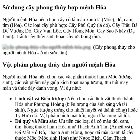
Sử dụng cây phong thủy hợp mệnh Hỏa
Người mệnh Hỏa nên chọn cây có lá màu xanh lá (Mộc), đỏ, cam,
tím (Hỏa). Các loại cây phù hợp: Cây Phú Quý (lá đỏ), Cây Trầu Bà
Đế Vương Đỏ, Cây Vạn Lộc, Cây Hồng Môn, Cây Sao Nháy (Dạ
Lam). Tránh cây thủy sinh hoặc cây ưa bóng râm.
(Cây phong thủy cho
người mệnh Hỏa - Ảnh sưu tầm)
Vật phẩm phong thủy cho người mệnh Hỏa
Người mệnh Hỏa nên chọn các vật phẩm thuộc hành Mộc (tương
sinh), các vật phẩm này giúp kích hoạt năng lượng, thu hút may
mắn và thúc đẩy danh vọng. Ví dụ như:
Linh vật và Biểu tượng:
Nên chọn các linh vật thuộc hành
Hỏa như Phượng Hoàng (biểu tượng của ánh sáng và tái
sinh), Ngựa (tượng trưng cho nhiệt huyết và thành công) hoặc
Tỳ Hưu đỏ. Vật phẩm hình mặt trời, ngọn lửa cũng rất tốt.
Đá quý và Màu sắc:
Ưu tiên các loại đá có màu đỏ, cam,
tím, hồng thuộc hành Hỏa như Thạch Anh Tím (Amethyst),
Đá Mắt Hổ Đỏ, Thạch Anh Hồng, hoặc đá màu xanh lá cây
thuộc Mộc (Mộc sinh Hỏa) như Ngọc Bích, Cẩm Thạch