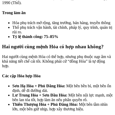
1990 (Thổ).
Trong làm ăn
Hỏa phụ trách mở rộng, tăng trưởng, bán hàng, truyền thông
Thổ phụ trách vận hành, tài chính, pháp lý, quy trình, quản trị
rủi ro.
Tỷ lệ thành công: 75–85%
Hai người cùng mệnh Hỏa có hợp nhau không?
Hai người cùng mệnh Hỏa có thể hợp, nhưng phụ thuộc nạp âm và
khả năng tiết chế cái tôi. Không phải cứ “đồng Hỏa” là tự động
hợp.
Các cặp Hỏa hợp Hỏa
Sơn Hạ Hỏa + Phú Đăng Hỏa:
Một bên bền bỉ, một bên ổn
định, dễ đi đường dài.
Lư Trung Hỏa + Sơn Đầu Hỏa:
Một bên nội lực mạnh, một
bên lan tỏa tốt, hợp làm ăn nếu phân quyền rõ.
Thiên Thượng Hỏa + Phú Đăng Hỏa:
Một bên tầm nhìn
lớn, một bên giữ nhịp, hợp xây thương hiệu.