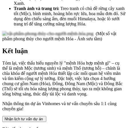
Xanh.
Tranh ảnh và trang trí:
Treo tranh có chủ đề rừng cây xanh
tốt (Mộc), bình minh, hoàng hôn rực lửa, hoa mẫu đơn đỏ. Sử
dụng đèn chiếu sáng ấm, đèn muối Himalaya, hoặc lò sưởi
trang trí để tăng cường năng lượng Hỏa.
(Một số vật
phẩm phong thủy cho người mệnh Hỏa - Ảnh sưu tầm)
Kết luận
Tóm lại, việc thấu hiểu nguyên lý "mệnh Hỏa hợp mệnh gì" – cụ
thể là mệnh Mộc (tương sinh) và mệnh Thổ (tương hỗ) – chính là
chìa khóa để người mệnh Hỏa thiết lập các mối quan hệ viên mãn
và tìm kiếm cộng sự lý tưởng. Đặc biệt, việc lựa chọn 4 hướng
chung cư gồm Nam (Hỏa), Đông, Đông Nam (Mộc) và Đông Bắc
(Thổ) sẽ tối ưu hóa năng lượng phong thủy, tạo ra một không gian
sống bừng sáng, thúc đẩy tài lộc và danh vọng.
Nhận thông tin dự án Vinhomes và tư vấn chuyên sâu 1:1 cùng
chuyên gia!
Nhận lịch tư vấn dự án